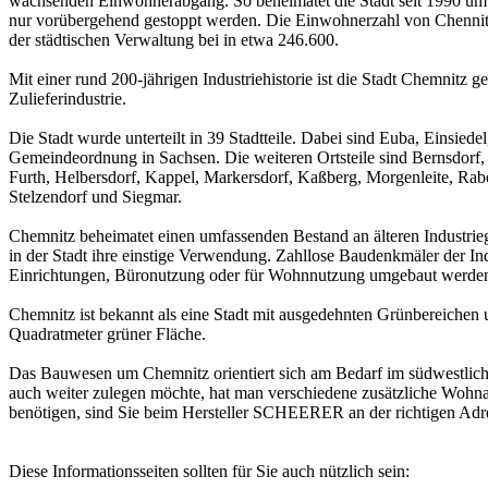
wachsenden Einwohnerabgang. So beheimatet die Stadt seit 1990 um 
nur vorübergehend gestoppt werden. Die Einwohnerzahl von Chennitz 
der städtischen Verwaltung bei in etwa 246.600.
Mit einer rund 200-jährigen Industriehistorie ist die Stadt Chemni
Zulieferindustrie.
Die Stadt wurde unterteilt in 39 Stadtteile. Dabei sind Euba, Einsie
Gemeindeordnung in Sachsen. Die weiteren Ortsteile sind Bernsdorf, 
Furth, Helbersdorf, Kappel, Markersdorf, Kaßberg, Morgenleite, Rab
Stelzendorf und Siegmar.
Chemnitz beheimatet einen umfassenden Bestand an älteren Industrie
in der Stadt ihre einstige Verwendung. Zahllose Baudenkmäler der I
Einrichtungen, Büronutzung oder für Wohnnutzung umgebaut werde
Chemnitz ist bekannt als eine Stadt mit ausgedehnten Grünbereiche
Quadratmeter grüner Fläche.
Das Bauwesen um Chemnitz orientiert sich am Bedarf im südwestlich
auch weiter zulegen möchte, hat man verschiedene zusätzliche Wohna
benötigen, sind Sie beim Hersteller SCHEERER an der richtigen Adr
Diese Informationsseiten sollten für Sie auch nützlich sein: