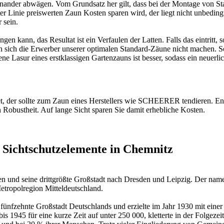
nander abwägen. Vom Grundsatz her gilt, dass bei der Montage von Sta
ter Linie preiswerten Zaun Kosten sparen wird, der liegt nicht unbedin
 sein.
ngen kann, das Resultat ist ein Verfaulen der Latten. Falls das eintrit
 sich die Erwerber unserer optimalen Standard-Zäune nicht machen. So
ne Lasur eines erstklassigen Gartenzauns ist besser, sodass ein neuerlic
det, der sollte zum Zaun eines Herstellers wie SCHEERER tendieren. E
 Robustheit. Auf lange Sicht sparen Sie damit erhebliche Kosten.
 Sichtschutzelemente in Chemnitz
hsen und seine drittgrößte Großstadt nach Dresden und Leipzig. Der na
Metropolregion Mitteldeutschland.
nfzehnte Großstadt Deutschlands und erzielte im Jahr 1930 mit einer
s 1945 für eine kurze Zeit auf unter 250 000, kletterte in der Folgez