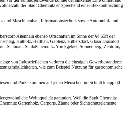
den vor der Jahrtausendwende konnte der sinkende Einwohnertrend
inwohnerzahl der Stadt Chemnitz entsprechend einer Bekanntmachung
gen- und Maschinenbau, Informationstechnik sowie Automobil- und
lbersdorf-Altenhain ebenso Ortschaften im Sinne der §§ 65ff der
nschlag, Hutholz, Harthau, Gablenz, Hilbersdorf, Glösa-Draisdorf,
nhain, Schönau, Schloßchemnitz, Yorckgebiet, Sonnenberg, Zentrum,
lage von Industrieflächen verloren die einstigen Gewerbestandorte
Nutzungsmöglichkeiten, wie zum Beispiel Nutzung für gastronomische
 Wiesen und Parks kommen auf jeden Menschen im Schnitt knapp 60
rgewöhnliche Wohnqualität garantiert. Weil die Stadt Chemnitz
 Chemnitz Gartenholz, Carports, Zäune oder Sichtschutzelemente