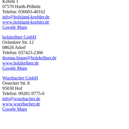
Köfeln 1
07570 Harth-Pöllnitz
Telefon: 036603-40162
info@holzland-koehler.de
www.holzland-koehler.de
Google Maps
holzkellner GmbH
Oelsnitzer Str. 12
08626 Adorf
Telefon: 037423-2366
thomas.braun@holzkellner.de
www.holzkellner.de
Google Maps
Wurzbacher GmbH
Ossecker Str. 8
95030 Hof
Telefon: 09281-9775-0
info@wurzbacher.de
www.wurzbacher.de
Google Maps