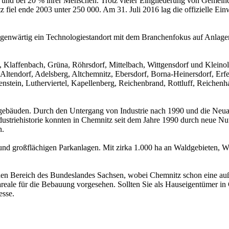
und bei 20 % ihrer Menschen. Trotz vieler Eingliederung von Gemein
fiel ende 2003 unter 250 000. Am 31. Juli 2016 lag die offizielle E
tz gegenwärtig ein Technologiestandort mit dem Branchenfokus auf Anla
del, Klaffenbach, Grüna, Röhrsdorf, Mittelbach, Wittgensdorf und Kleino
Altendorf, Adelsberg, Altchemnitz, Ebersdorf, Borna-Heinersdorf, Erfe
enstein, Lutherviertel, Kapellenberg, Reichenbrand, Rottluff, Reiche
gebäuden. Durch den Untergang von Industrie nach 1990 und die Neuan
ndustriehistorie konnten in Chemnitz seit dem Jahre 1990 durch neue 
n.
n und großflächigen Parkanlagen. Mit zirka 1.000 ha an Waldgebieten,
en Bereich des Bundeslandes Sachsen, wobei Chemnitz schon eine auße
reale für die Bebauung vorgesehen. Sollten Sie als Hauseigentümer in
esse.