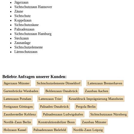
Jägerzaun
Sichtschutzzaun Hannover
Zäune
Sichtschutz
Koppelzaun
Sichtschutzzäune
Palisadenzaun
Sichtschutzzaun Hamburg
Steckzaun
Zaunanlage
Sichtschutzelemente
Lärmschutzzaun
Beliebte Anfragen unserer Kunden:
Jägerzaun Münster
Sichtschutzelemente Düsseldorf
Lattenzaun Bremerhaven
Gartenbrücke Wiesbaden
Bohlenzaun Osnabrück
Zaunbau Aachen
Lattenzaun Potsdam
Lattenzaun Trier
Kesseldruck Imprägnierung Mannheim
Fertigzaun Göttingen
Palisaden Osnabrück
Pergola Berlin
Zaunhersteller Koblenz
Palisadenzaun Ludwigshafen
Sichtschutzzaun Nürnberg
Nordik-Zaun Berlin
Konstruktionshölzer Bonn
Zaunbau Münster
Holzzaun Kassel
Palisadenzaun Bielefeld
Nordik-Zaun Leipzig