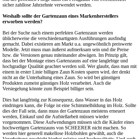
sicher zahllose Jahrzehnte verwendet werden.
Weshalb sollte der Gartenzaun eines Markenherstellers
erworben werden?
Bei der Suche nach einem perfekten Gartenzaun werden
üblicherweise die verschiedenartigsten Ausführungen ausfindig
gemacht. Dabei existieren am Markt u.a. ungewöhnlich preiswerte
Modelle. Jetzt muss man äußerst aufmerksam sein und die Preise
bzw. die Versionen genau miteinander abwägen. Im Prinzip gilt,
dass bei der Montage eines Gartenzauns auf eine langlebige und
hochgradige Qualität geachtet werden soll. Wer glaubt, dass man mit
einem in erster Linie billigen Zaun Kosten sparen wird, der denkt
nicht an die Unterhaltung eines Zaun. So wird bei günstigen
Produkten zumeist günstiges Holz verarbeitet. Auch die
Versiegelung könnte zum Beispiel billiger sein.
Dies hat langfristig zur Konsequenz, dass Wasser in das Holz
eindringen kann, die Folge ist eine Schimmelbildung im Holz. Sollte
dies der Fall sein, dann muss der Gartenzaun meistens erneuert
werden, Einkauf und die Aufstellarbeit müssen wieder
vorgenommen. Diese Aufwendungen müssen sich die Käufer eines
hochwertigen Gartenzauns von SCHEERER nicht machen. So
werden hier generell makellose Holzbohlen gewählt, auch die
Verarbeitung geschieht hierbei präzise und hochqualitativ. Und auch