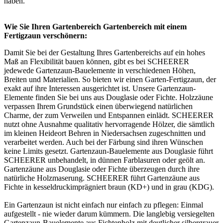
haben.
Wie Sie Ihren Gartenbereich Gartenbereich mit einem
Fertigzaun verschönern:
Damit Sie bei der Gestaltung Ihres Gartenbereichs auf ein hohes
Maß an Flexibilität bauen können, gibt es bei SCHEERER
jedewede Gartenzaun-Bauelemente in verschiedenen Höhen,
Breiten und Materialien. So bieten wir einen Garten-Fertigzaun, der
exakt auf ihre Interessen ausgerichtet ist. Unsere Gartenzaun-
Elemente finden Sie bei uns aus Douglasie oder Fichte. Holzzäune
verpassen Ihrem Grundstück einen überwiegend natürlichen
Charme, der zum Verweilen und Entspannen einlädt. SCHEERER
nutzt ohne Ausnahme qualitativ hervorragende Hölzer, die sämtlich
im kleinen Heideort Behren in Niedersachsen zugeschnitten und
verarbeitet werden. Auch bei der Färbung sind ihren Wünschen
keine Limits gesetzt. Gartenzaun-Bauelemente aus Douglasie führt
SCHEERER unbehandelt, in dünnen Farblasuren oder geölt an.
Gartenzäune aus Douglasie oder Fichte überzeugen durch ihre
natürliche Holzmaserung. SCHEERER führt Gartenzäune aus
Fichte in kesseldruckimprägniert braun (KD+) und in grau (KDG).
Ein Gartenzaun ist nicht einfach nur einfach zu pflegen: Einmal
aufgestellt - nie wieder darum kümmern. Die langlebig versiegelten
Gartenzaun-Bauelemente aus Fichtenholz mit deutlicher silbergrauer