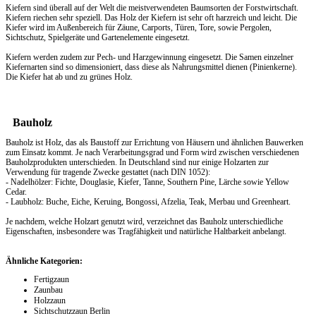
Kiefern sind überall auf der Welt die meistverwendeten Baumsorten der Forstwirtschaft.
Kiefern riechen sehr speziell. Das
Holz
der Kiefern ist sehr oft harzreich und leicht. Die
Kiefer wird im Außenbereich für Zäune, Carports, Türen, Tore, sowie Pergolen,
Sichtschutz, Spielgeräte und Gartenelemente eingesetzt.
Kiefern werden zudem zur Pech- und Harzgewinnung eingesetzt. Die Samen einzelner
Kiefernarten sind so dimensioniert, dass diese als Nahrungsmittel dienen (Pinienkerne).
Die Kiefer hat ab und zu grünes Holz.
Bauholz
Bauholz ist Holz, das als Baustoff zur Errichtung von Häusern und ähnlichen Bauwerken
zum Einsatz kommt. Je nach Verarbeitungsgrad und Form wird zwischen verschiedenen
Bauholzprodukten unterschieden. In Deutschland sind nur einige Holzarten zur
Verwendung für tragende Zwecke gestattet (nach DIN 1052):
- Nadelhölzer: Fichte, Douglasie, Kiefer, Tanne, Southern Pine, Lärche sowie Yellow
Cedar.
- Laubholz: Buche, Eiche, Keruing, Bongossi, Afzelia, Teak, Merbau und Greenheart.
Je nachdem, welche Holzart genutzt wird, verzeichnet das Bauholz unterschiedliche
Eigenschaften, insbesondere was Tragfähigkeit und natürliche Haltbarkeit anbelangt.
Ähnliche Kategorien:
Fertigzaun
Zaunbau
Holzzaun
Sichtschutzzaun Berlin