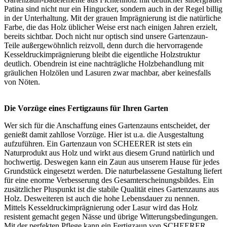
Patina sind nicht nur ein Hingucker, sondern auch in der Regel billig
in der Unterhaltung. Mit der grauen Imprägnierung ist die natürliche
Farbe, die das Holz üblicher Weise erst nach einigen Jahren erzielt,
bereits sichtbar. Doch nicht nur optisch sind unsere Gartenzaun-
Teile außergewöhnlich reizvoll, denn durch die hervorragende
Kesseldruckimprägnierung
bleibt die eigentliche Holzstruktur
deutlich. Obendrein ist eine nachträgliche Holzbehandlung mit
gräulichen Holzölen und Lasuren zwar machbar, aber keinesfalls
von Nöten.
Die Vorzüge eines Fertigzauns für Ihren Garten
Wer sich für die Anschaffung eines Gartenzauns entscheidet, der
genießt damit zahllose Vorzüge. Hier ist u.a. die Ausgestaltung
aufzuführen. Ein Gartenzaun von SCHEERER ist stets ein
Naturprodukt aus Holz und wirkt aus diesem Grund natürlich und
hochwertig. Deswegen kann ein Zaun aus unserem Hause für jedes
Grundstück eingesetzt werden. Die naturbelassene Gestaltung liefert
für eine enorme Verbesserung des Gesamterscheinungsbildes. Ein
zusätzlicher Pluspunkt ist die stabile Qualität eines Gartenzauns aus
Holz. Desweiteren ist auch die hohe Lebensdauer zu nennen.
Mittels Kesseldruckimprägnierung oder Lasur wird das Holz
resistent gemacht gegen Nässe und übrige Witterungsbedingungen.
Mit der perfekten Pflege kann ein Fertigzaun von SCHEERER