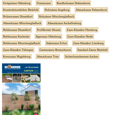
Fertigzäune Oldenburg
Friesenzaun
Rundholzzaun Delmenhorst
Konstruktionshölzer Bielefeld
Holzzäune Augsburg
Altmarkzaun Delmenhorst
Holzterrassen Düsseldorf
Holzzäune Mönchengladbach
Altmarkzaun Mönchengladbach
Altmarkzaun Aschaffenburg
Bohlenzaun Düsseldorf
Profilbretter Husum
Zaun-Klassiker Flensburg
Bohlenzaun Karlsruhe
Jägerzaun Oldenburg
Zaun-Klassiker Heide
Bohlenzaun Mönchengladbach
Staketzaun Erfurt
Zaun-Klassiker Lüneburg
Zaun-Klassiker Tübingen
Gartenzäune Bremerhaven
Standard-Zäune Bielefeld
Kreuzzaun Magdeburg
Altmarkzaun Trier
Sichtschutzelemente Aachen