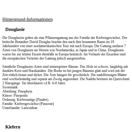
Hintergrund-Informationen
Douglasie
Die Douglasien gelten als eine Pflanzengattung aus der Familie der Kieferngewächse. Der
britische Botaniker David Douglas brachte den nach ihm benannten Baum im 19.
Jahrhundert von einer nordamerikanischen Tour mit nach Europa. Die Gattung umfasst 7
Arten von Douglasien im Westen von Nordamerika, in Japan und in China. Douglasien
waren bis zur letzten Eiszeit ebenfalls in Europa heimisch. Im Verlaufe der Eiszeiten sind
die europäischen Vertreter der Gattung jedoch ausgestorben.
Sämtliche Douglasien-Arten sind immergrüner Bäume. Das Holz ist schwer, langlebig mit
dunklen Kern und Harzkanälen. Die Borke ist bei jungen Bäumen glatt und wird mit der
Zeit rötlich-braun und dicker. Die Äste hängen für gewöhnlich. Die nadelförmigen Blätter
sind wechselständig und separat am Zweig angeordnet. Die Nadeln besitzen im Querschnitt
2 Harzgänge. Sie überdauern i.d.R. 6-8 Jahre.
Systematik
Abteilung: Pinophyta
Klasse: Pinopsida
Ordnung: Kiefernartige (Pinales)
Familie: Kieferngewächse (Pinaceae)
Unterfamilie: Laricoideae
Kiefern