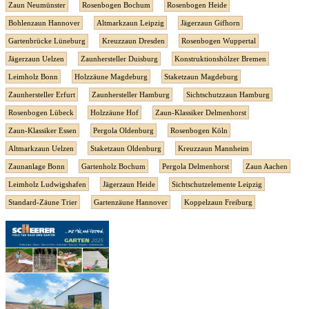
Zaun Neumünster
Rosenbogen Bochum
Rosenbogen Heide
Bohlenzaun Hannover
Altmarkzaun Leipzig
Jägerzaun Gifhorn
Gartenbrücke Lüneburg
Kreuzzaun Dresden
Rosenbogen Wuppertal
Jägerzaun Uelzen
Zaunhersteller Duisburg
Konstruktionshölzer Bremen
Leimholz Bonn
Holzzäune Magdeburg
Staketzaun Magdeburg
Zaunhersteller Erfurt
Zaunhersteller Hamburg
Sichtschutzzaun Hamburg
Rosenbogen Lübeck
Holzzäune Hof
Zaun-Klassiker Delmenhorst
Zaun-Klassiker Essen
Pergola Oldenburg
Rosenbogen Köln
Altmarkzaun Uelzen
Staketzaun Oldenburg
Kreuzzaun Mannheim
Zaunanlage Bonn
Gartenholz Bochum
Pergola Delmenhorst
Zaun Aachen
Leimholz Ludwigshafen
Jägerzaun Heide
Sichtschutzelemente Leipzig
Standard-Zäune Trier
Gartenzäune Hannover
Koppelzaun Freiburg