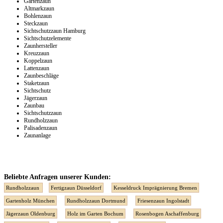
Gartenzaun
Altmarkzaun
Bohlenzaun
Steckzaun
Sichtschutzzaun Hamburg
Sichtschutzelemente
Zaunhersteller
Kreuzzaun
Koppelzaun
Lattenzaun
Zaunbeschläge
Staketzaun
Sichtschutz
Jägerzaun
Zaunbau
Sichtschutzzaun
Rundholzzaun
Palisadenzaun
Zaunanlage
Beliebte Anfragen unserer Kunden:
Rundholzzaun
Fertigzaun Düsseldorf
Kesseldruck Imprägnierung Bremen
Gartenholz München
Rundholzzaun Dortmund
Friesenzaun Ingolstadt
Jägerzaun Oldenburg
Holz im Garten Bochum
Rosenbogen Aschaffenburg