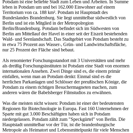
Potsdam ist eine beliebte Stadt zum Leben und Arbeiten. In Summe
leben in Potsdam um und bei 162.000 Einwohner auf einem
Territorium von ca. 188 km². Potsdam ist Hauptstadt des
Bundeslandes Brandenburg. Sie liegt unmittelbar südwestlich von
Berlin und ist ein Mitglied in der Metropolregion
Berlin/Brandenburg. Potsdam befindet sich im Südwesten von
Berlin am Mittellauf der Havel in einer seit der Eiszeit bestehenden
Wald- und Seenlandschaft. Das Stadtgebiet von Potsdam besteht zu
in etwa 75 Prozent aus Wasser-, Grün- und Landwirtschaftsfläche,
nur 25 Prozent der Fläche sind bebaut.
Als renomierter Forschungsstandort mit 3 Universitäten und mehr
als dreißig Forschungsinstituten ist Potsdam eine Stadt von enormen
internationalen Ansehen. Zwei Dinge sind es, die einem primär
einfallen, wenn man an Potsdam denkt: Einmal sind es die
herrlichen Parkanlagen und Schlösser der preußischen Könige, die
Potsdam zu einem richtigen Besuchermagneten machen, zum
anderen wären die Babelsberger Filmstudios zu erwähnen.
Was die meisten nicht wissen: Potsdam ist einer der bedeutensten
Regionen für Biotechnologie in Europa. Fast 160 Unternehmen der
Sparte mit gut 3.000 Beschäftigten haben sich in Potsdam
niedergelassen. Potsdam zählt zum "Speckgürtel" von Berlin. Die
Hauptstadt unmittelbar vor der Tür, ist die brandenburgische
Metropole als Heimatort und Lebensmittelpunkt für viele Menschen