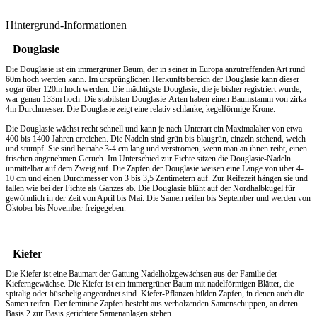
Hintergrund-Informationen
Douglasie
Die Douglasie ist ein immergrüner Baum, der in seiner in Europa anzutreffenden Art rund
60m hoch werden kann. Im ursprünglichen Herkunftsbereich der Douglasie kann dieser
sogar über 120m hoch werden. Die mächtigste Douglasie, die je bisher registriert wurde,
war genau 133m hoch. Die stabilsten Douglasie-Arten haben einen Baumstamm von zirka
4m Durchmesser. Die Douglasie zeigt eine relativ schlanke, kegelförmige Krone.
Die Douglasie wächst recht schnell und kann je nach Unterart ein Maximalalter von etwa
400 bis 1400 Jahren erreichen. Die Nadeln sind grün bis blaugrün, einzeln stehend, weich
und stumpf. Sie sind beinahe 3-4 cm lang und verströmen, wenn man an ihnen reibt, einen
frischen angenehmen Geruch. Im Unterschied zur Fichte sitzen die Douglasie-Nadeln
unmittelbar auf dem Zweig auf. Die Zapfen der Douglasie weisen eine Länge von über 4-
10 cm und einen Durchmesser von 3 bis 3,5 Zentimetern auf. Zur Reifezeit hängen sie und
fallen wie bei der Fichte als Ganzes ab. Die Douglasie blüht auf der Nordhalbkugel für
gewöhnlich in der Zeit von April bis Mai. Die Samen reifen bis September und werden von
Oktober bis November freigegeben.
Kiefer
Die Kiefer ist eine Baumart der Gattung Nadelholzgewächsen aus der Familie der
Kieferngewächse. Die Kiefer ist ein immergrüner Baum mit nadelförmigen Blätter, die
spiralig oder büschelig angeordnet sind. Kiefer-Pflanzen bilden Zapfen, in denen auch die
Samen reifen. Der feminine Zapfen besteht aus verholzenden Samenschuppen, an deren
Basis 2 zur Basis gerichtete Samenanlagen stehen.