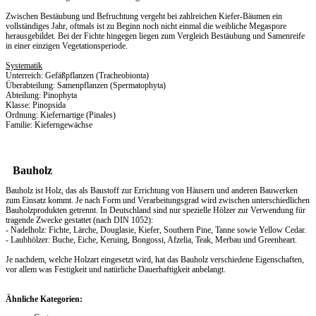
Zwischen Bestäubung und Befruchtung vergeht bei zahlreichen Kiefer-Bäumen ein
vollständiges Jahr, oftmals ist zu Beginn noch nicht einmal die weibliche Megaspore
herausgebildet. Bei der Fichte hingegen liegen zum Vergleich Bestäubung und Samenreife
in einer einzigen Vegetationsperiode.
Systematik
Unterreich: Gefäßpflanzen (Tracheobionta)
Überabteilung: Samenpflanzen (Spermatophyta)
Abteilung: Pinophyta
Klasse: Pinopsida
Ordnung: Kiefernartige (Pinales)
Familie: Kieferngewächse
Bauholz
Bauholz ist Holz, das als Baustoff zur Errichtung von Häusern und anderen Bauwerken
zum Einsatz kommt. Je nach Form und Verarbeitungsgrad wird zwischen unterschiedlichen
Bauholzprodukten getrennt. In Deutschland sind nur spezielle Hölzer zur Verwendung für
tragende Zwecke gestattet (nach DIN 1052):
- Nadelholz: Fichte, Lärche, Douglasie, Kiefer, Southern Pine, Tanne sowie Yellow Cedar.
- Laubhölzer: Buche, Eiche, Keruing, Bongossi, Afzelia, Teak, Merbau und Greenheart.
Je nachdem, welche Holzart eingesetzt wird, hat das Bauholz verschiedene Eigenschaften,
vor allem was Festigkeit und natürliche Dauerhaftigkeit anbelangt.
Ähnliche Kategorien: