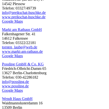
14542 Plessow
Telefon: 03327/49739
info@preikschat-huschke.de
www.preikschat-huschke.de
Google Maps
Markt am Rathaus GmbH
Falkenhagener Str. 41
14612 Falkensee
Telefon: 03322/22181
torsten_laube@web.de
www.markt-am-rathaus.de
Google Maps
Possling GmbH & Co. KG
Friedrich-Olbricht-Damm 65
13627 Berlin-Charlottenburg
Telefon: 030-42286182
info@possling.de
www.possling.de
Google Maps
Wendt Haus GmbH
Waidmannslusterdamm 16
13509 Berlin