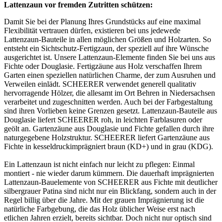
Lattenzaun vor fremden Zutritten schützen:
Damit Sie bei der Planung Ihres Grundstücks auf eine maximal
Flexibilität vertrauen dürfen, existieren bei uns jedewede
Lattenzaun-Bauteile in allen möglichen Größen und Holzarten. So
entsteht ein Sichtschutz-
Fertigzaun
, der speziell auf ihre Wünsche
ausgerichtet ist. Unsere Lattenzaun-Elemente finden Sie bei uns aus
Fichte oder Douglasie. Fertigzäune aus Holz verschaffen Ihrem
Garten einen speziellen natürlichen Charme, der zum Ausruhen und
Verweilen einlädt. SCHEERER verwendet generell qualitativ
hervorragende Hölzer, die allesamt im Ort Behren in Niedersachsen
verarbeitet und zugeschnitten werden. Auch bei der Farbgestaltung
sind ihren Vorlieben keine Grenzen gesetzt. Lattenzaun-Bauteile aus
Douglasie liefert SCHEERER roh, in leichten Farblasuren oder
geölt an. Gartenzäune aus Douglasie und Fichte gefallen durch ihre
naturgegebene Holzstruktur. SCHEERER liefert Gartenzäune aus
Fichte in kesseldruckimprägniert braun (KD+) und in grau (KDG).
Ein Lattenzaun ist nicht einfach nur leicht zu pflegen: Einmal
montiert - nie wieder darum kümmern. Die dauerhaft imprägnierten
Lattenzaun-Bauelemente von SCHEERER aus Fichte mit deutlicher
silbergrauer Patina sind nicht nur ein Blickfang, sondern auch in der
Regel billig über die Jahre. Mit der grauen Imprägnierung ist die
natürliche Farbgebung, die das Holz üblicher Weise erst nach
etlichen Jahren erzielt, bereits sichtbar. Doch nicht nur optisch sind