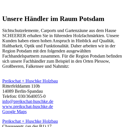
Unsere Händler im Raum Potsdam
Sichtschutzelemente, Carports und
Gartenzäune
aus dem Hause
SCHEERER erhalten Sie in führenden Holzfachmärkten. Unsere
Kunden haben einen hohen Anspruch in Hinblick auf Qualität,
Haltbarkeit, Optik und Funktionalität. Daher arbeiten wir in der
Region Potsdam mit den folgenden ausgewählten
Fachhandelspartnern zusammen. Für die Region Potsdam befinden
sich unsere Fachhändler zum Beispiel in den Orten Plessow,
Großbeeren, Falkensee und Nahmitz:
Preikschat + Huschke Holzbau
Ritterfelddamm 110b
14089 Berlin-Spandau
Telefon: 030/3640055-0
info@preikschat-huschke.de
www.preikschat-huschke.de
Google Maps
Preikschat + Huschke Holzbau
Chausseestr. (an der B1) 17