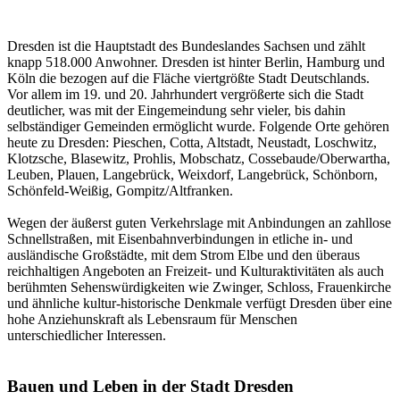
Dresden ist die Hauptstadt des Bundeslandes Sachsen und zählt
knapp 518.000 Anwohner. Dresden ist hinter Berlin, Hamburg und
Köln die bezogen auf die Fläche viertgrößte Stadt Deutschlands.
Vor allem im 19. und 20. Jahrhundert vergrößerte sich die Stadt
deutlicher, was mit der Eingemeindung sehr vieler, bis dahin
selbständiger Gemeinden ermöglicht wurde. Folgende Orte gehören
heute zu Dresden: Pieschen, Cotta, Altstadt, Neustadt, Loschwitz,
Klotzsche, Blasewitz, Prohlis, Mobschatz, Cossebaude/Oberwartha,
Leuben, Plauen, Langebrück, Weixdorf, Langebrück, Schönborn,
Schönfeld-Weißig, Gompitz/Altfranken.
Wegen der äußerst guten Verkehrslage mit Anbindungen an zahllose
Schnellstraßen, mit Eisenbahnverbindungen in etliche in- und
ausländische Großstädte, mit dem Strom Elbe und den überaus
reichhaltigen Angeboten an Freizeit- und Kulturaktivitäten als auch
berühmten Sehenswürdigkeiten wie Zwinger, Schloss, Frauenkirche
und ähnliche kultur-historische Denkmale verfügt Dresden über eine
hohe Anziehunskraft als Lebensraum für Menschen
unterschiedlicher Interessen.
Bauen und Leben in der Stadt Dresden