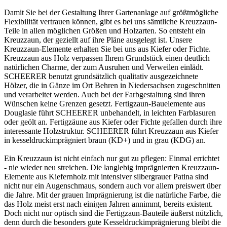
Damit Sie bei der Gestaltung Ihrer Gartenanlage auf größtmögliche
Flexibilität vertrauen können, gibt es bei uns sämtliche Kreuzzaun-
Teile in allen möglichen Größen und Holzarten. So entsteht ein
Kreuzzaun, der geziellt auf ihre Pläne ausgelegt ist. Unsere
Kreuzzaun-Elemente erhalten Sie bei uns aus Kiefer oder Fichte.
Kreuzzaun aus Holz verpassen Ihrem Grundstück einen deutlich
natürlichen Charme, der zum Ausruhen und Verweilen einlädt.
SCHEERER benutzt grundsätzlich qualitativ ausgezeichnete
Hölzer, die in Gänze im Ort Behren in Niedersachsen zugeschnitten
und verarbeitet werden. Auch bei der Farbgestaltung sind ihren
Wünschen keine Grenzen gesetzt.
Fertigzaun
-Bauelemente aus
Douglasie führt SCHEERER unbehandelt, in leichten Farblasuren
oder geölt an. Fertigzäune aus Kiefer oder Fichte gefallen durch ihre
interessante Holzstruktur. SCHEERER führt Kreuzzaun aus Kiefer
in kesseldruckimprägniert braun (KD+) und in grau (KDG) an.
Ein Kreuzzaun ist nicht einfach nur gut zu pflegen: Einmal errichtet
- nie wieder neu streichen. Die langlebig imprägnierten Kreuzzaun-
Elemente aus Kiefernholz mit intensiver silbergrauer Patina sind
nicht nur ein Augenschmaus, sondern auch vor allem preiswert über
die Jahre. Mit der grauen Imprägnierung ist die natürliche Farbe, die
das Holz meist erst nach einigen Jahren annimmt, bereits existent.
Doch nicht nur optisch sind die Fertigzaun-Bauteile äußerst nützlich,
denn durch die besonders gute Kesseldruckimprägnierung bleibt die