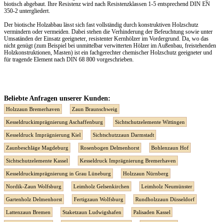
biotisch abgebaut. Ihre Resistenz wird nach Resistenzklassen 1-5 entsprechend DIN EN
350-2 untergliedert.
Der biotische Holzabbau lässt sich fast vollständig durch konstruktiven Holzschutz
vermindern oder vermeiden. Dabei stehen die Verhinderung der Befeuchtung sowie unter
Umsatänden der Einsatz geeigneter, resistenter Kernhölzer im Vordergrund. Da, wo das
nicht genügt (zum Beispiel bei unmittelbar verwitterten Hölzer im Außenbau, freistehenden
Holzkonstruktionen, Masten) ist ein fachgerechter chemischer Holzschutz geeigneter und
für tragende Element nach DIN 68 800 vorgeschrieben.
Beliebte Anfragen unserer Kunden:
Holzzaun Bremerhaven
Zaun Braunschweig
Kesseldruckimprägnierung Aschaffenburg
Sichtschutzelemente Wittingen
Kesseldruck Imprägnierung Kiel
Sichtschutzzaun Darmstadt
Zaunbeschläge Magdeburg
Rosenbogen Delmenhorst
Bohlenzaun Hof
Sichtschutzelemente Kassel
Kesseldruck Imprägnierung Bremerhaven
Kesseldruckimprägnierung in Grau Lüneburg
Holzzaun Nürnberg
Nordik-Zaun Wolfsburg
Leimholz Gelsenkirchen
Leimholz Neumünster
Gartenholz Delmenhorst
Fertigzaun Wolfsburg
Rundholzzaun Düsseldorf
Lattenzaun Bremen
Staketzaun Ludwigshafen
Palisaden Kassel