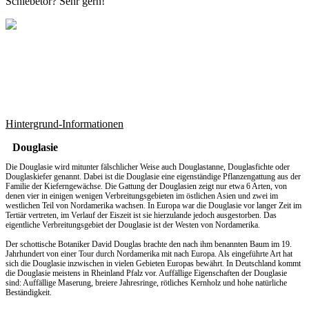
Schiebetor? Sehr gern!
Hintergrund-Informationen
Douglasie
Die Douglasie wird mitunter fälschlicher Weise auch Douglastanne, Douglasfichte oder
Douglaskiefer genannt. Dabei ist die Douglasie eine eigenständige Pflanzengattung aus der
Familie der Kieferngewächse. Die Gattung der Douglasien zeigt nur etwa 6 Arten, von
denen vier in einigen wenigen Verbreitungsgebieten im östlichen Asien und zwei im
westlichen Teil von Nordamerika wachsen. In Europa war die Douglasie vor langer Zeit im
Tertiär vertreten, im Verlauf der Eiszeit ist sie hierzulande jedoch ausgestorben. Das
eigentliche Verbreitungsgebiet der Douglasie ist der Westen von Nordamerika.
Der schottische Botaniker David Douglas brachte den nach ihm benannten Baum im 19.
Jahrhundert von einer Tour durch Nordamerika mit nach Europa. Als eingeführte Art hat
sich die Douglasie inzwischen in vielen Gebieten Europas bewährt. In Deutschland kommt
die Douglasie meistens in Rheinland Pfalz vor. Auffällige Eigenschaften der Douglasie
sind: Auffällige Maserung, breiere Jahresringe, rötliches Kernholz und hohe natürliche
Beständigkeit.