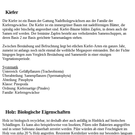
Kiefer
Die Kiefer ist ein Baum der Gattung Nadelholzgewächsen aus der Familie der
Kieferngewächse. Die Kiefer ist ein immergrüner Baum mit nadelförmigen Blätter, die
spiralig oder büschelig angeordnet sind. Kiefer-Bäume bilden Zapfen, in denen auch die
Samen reif werden. Der feminine Zapfen besteht aus verholzenden Samenschuppen, an
deren Basis 2 zur Basis gerichtete Samenanlagen stehen.
Zwischen Bestäubung und Befruchtung liegt bei etlichen Kiefer-Arten ein ganzes Jahr,
zumeist ist anfangs noch nicht einmal die weibliche Megaspore entstanden. Bei der Fichte
hingegen liegen zum Vergleich Bestäubung und Samenreife in einer einzigen
Vegetationsperiode.
Systematik
Unterreich: Gefäßpflanzen (Tracheobionta)
Überabteilung: Samenpflanzen (Spermatophyta)
Abteilung: Pinophyta
Klasse: Pinopsida
Ordnung: Kiefernartige (Pinales)
Familie: Kieferngewächse
Holz: Biologische Eigenschaften
Holz ist biologisch recyclebar, ist deshalb aber auch anfällig in Hinblick auf biotischen
Schädlingen. Es kann also beispielsweise von Insekten, Pilzen oder Bakterien angegriffen
und in seiner Substanz dauerhaft zerstört werden. Pilze würden ab einer Feuchtigkeit im
Holz von zirka 20 % Holz angreifen. Resistente Kernhölzer werden nur besonders langsam