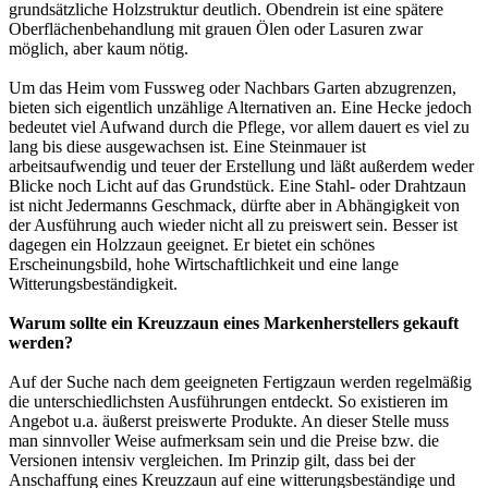
grundsätzliche Holzstruktur deutlich. Obendrein ist eine spätere
Oberflächenbehandlung mit grauen Ölen oder Lasuren zwar
möglich, aber kaum nötig.
Um das Heim vom Fussweg oder Nachbars Garten abzugrenzen,
bieten sich eigentlich unzählige Alternativen an. Eine Hecke jedoch
bedeutet viel Aufwand durch die Pflege, vor allem dauert es viel zu
lang bis diese ausgewachsen ist. Eine Steinmauer ist
arbeitsaufwendig und teuer der Erstellung und läßt außerdem weder
Blicke noch Licht auf das Grundstück. Eine Stahl- oder Drahtzaun
ist nicht Jedermanns Geschmack, dürfte aber in Abhängigkeit von
der Ausführung auch wieder nicht all zu preiswert sein. Besser ist
dagegen ein
Holzzaun
geeignet. Er bietet ein schönes
Erscheinungsbild, hohe Wirtschaftlichkeit und eine lange
Witterungsbeständigkeit.
Warum sollte ein Kreuzzaun eines Markenherstellers gekauft
werden?
Auf der Suche nach dem geeigneten Fertigzaun werden regelmäßig
die unterschiedlichsten Ausführungen entdeckt. So existieren im
Angebot u.a. äußerst preiswerte Produkte. An dieser Stelle muss
man sinnvoller Weise aufmerksam sein und die Preise bzw. die
Versionen intensiv vergleichen. Im Prinzip gilt, dass bei der
Anschaffung eines Kreuzzaun auf eine witterungsbeständige und