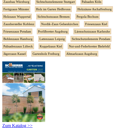
Zaunbau Würzburg
Sichtschutzelemente Stuttgart
Palisaden Köln
Fertigzaun Münster
Holz im Garten Heilbronn
Holzzäune Aschaffenburg
Holzzaun Wuppertal
Sichtschutzzaun Bremen
Pergola Bochum
Zaunhersteller Koblenz
Nordik-Zaun Gelsenkirchen
Friesenzaun Kiel
Friesenzaun Potsdam
Profilbretter Augsburg
Lärmschutzzaun Karlsruhe
Bohlenzaun Hamburg
Lattenzaun Leipzig
Sichtschutzelemente Potsdam
Palisadenzaun Lübeck
Koppelzaun Kiel
Nut-und-Federbretter Bielefeld
Jägerzaun Kassel
Gartenholz Freiburg
Altmarkzaun Augsburg
Zum Katalog >>