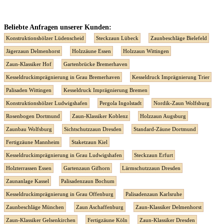
Beliebte Anfragen unserer Kunden:
Konstruktionshölzer Lüdenscheid
Steckzaun Lübeck
Zaunbeschläge Bielefeld
Jägerzaun Delmenhorst
Holzzäune Essen
Holzzaun Wittingen
Zaun-Klassiker Hof
Gartenbrücke Bremerhaven
Kesseldruckimprägnierung in Grau Bremerhaven
Kesseldruck Imprägnierung Trier
Palisaden Wittingen
Kesseldruck Imprägnierung Bremen
Konstruktionshölzer Ludwigshafen
Pergola Ingolstadt
Nordik-Zaun Wolfsburg
Rosenbogen Dortmund
Zaun-Klassiker Koblenz
Holzzaun Augsburg
Zaunbau Wolfsburg
Sichtschutzzaun Dresden
Standard-Zäune Dortmund
Fertigzäune Mannheim
Staketzaun Kiel
Kesseldruckimprägnierung in Grau Ludwigshafen
Steckzaun Erfurt
Holzterrassen Essen
Gartenzaun Gifhorn
Lärmschutzzaun Dresden
Zaunanlage Kassel
Palisadenzaun Bochum
Kesseldruckimprägnierung in Grau Offenburg
Palisadenzaun Karlsruhe
Zaunbeschläge München
Zaun Aschaffenburg
Zaun-Klassiker Delmenhorst
Zaun-Klassiker Gelsenkirchen
Fertigzäune Köln
Zaun-Klassiker Dresden