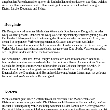
umgebenden Parenchymzellen agieren als Epithelzellen und produzieren das Harz, welches
sie in den Harzkanal ausscheiden. Harzkanäle gibt es zum Beispiel in den Gattungen
Kiefer, Lärche, Douglasie und Fichte.
Douglasie
Die Douglasie wird mitunter fälschlicher Weise auch Douglastanne, Douglasfichte oder
Douglaskiefer genannt. Dabei ist die Douglasie eine eigenständige Pflanzengattung aus der
Familie der Kieferngewächse. Die Gattung der Douglasien zeigt nur in etwa 6 Arten, von
denen 4 in begrenzten Verbreitungsgebieten in Ostasien und zwei im westlichen
Nordamerika zu entdecken sind. In Europa war die Douglasie einst im Tertiär vertreten, im
Verlauf der Eiszeit ist sie hierzulande leider ausgestorben. Das übliche Verbreitungsgebiet
der Douglasie ist der westliche Teil Nordamerikas.
Der schottische Botaniker David Douglas brachte den nach ihm benannten Baum im 19.
Jahrhundert von einer nordamerikanischen Tour mit nach Hause. Als eingeführte Spezies
hat sich die Douglasie mittlerweile in besonders vielen Gebieten Europas bewährt. In
Deutschland kommt die Douglasie vor allem in Rheinland Pfalz vor. Auffällige
Eigenschaften der Douglasie sind: Besondere Maserung, breiere Jahresringe, rot gefärbtes
Kernholz und große natürliche Beständigkeit.
Kiefern
Wenn es darum geht, einen
Sichtschutzzaun
zu errichten, sind Wandelemente aus
Kiefernholz immer eine gute Wahl. Die Kiefern, auch Föhren oder Forlen betitelt, gehören
zu einer Pflanzengattung von Nadelholzgewächsen aus der Familie der Kieferngewächse.
Das Wort Kiefer ist vermutlich durch Zusammenziehung von Kienföhre entstanden und ist