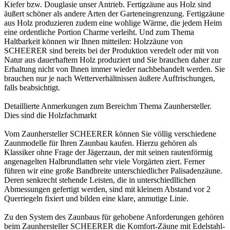
Kiefer bzw. Douglasie unser Antrieb. Fertigzäune aus Holz sind
äußert schöner als andere Arten der Garteneingrenzung. Fertigzäune
aus Holz produzieren zudem eine wohlige Wärme, die jedem Heim
eine ordentliche Portion Charme verleiht. Und zum Thema
Haltbarkeit können wir Ihnen mitteilen: Holzzäune von
SCHEERER sind bereits bei der Produktion veredelt oder mit von
Natur aus dauerhaftem Holz produziert und Sie brauchen daher zur
Erhaltung nicht von Ihnen immer wieder nachbehandelt werden. Sie
brauchen nur je nach Wetterverhältnissen äußere Auffrischungen,
falls beabsichtigt.
Detaillierte Anmerkungen zum Bereichm Thema
Zaunhersteller
.
Dies sind die
Holzfachmarkt
Vom Zaunhersteller SCHEERER können Sie völlig verschiedene
Zaunmodelle für Ihren
Zaunbau
kaufen. Hierzu gehören als
Klassiker ohne Frage der Jägerzaun, der mit seinen rautenförmig
angenagelten Halbrundlatten sehr viele Vorgärten ziert. Ferner
führen wir eine große Bandbreite unterschiedlicher
Palisaden
zäune.
Deren senkrecht stehende Leisten, die in unterschiedllichen
Abmessungen gefertigt werden, sind mit kleinem Abstand vor 2
Querriegeln fixiert und bilden eine klare, anmutige Linie.
Zu den System des Zaunbaus für gehobene Anforderungen gehören
beim Zaunhersteller SCHEERER die Komfort-Zäune mit Edelstahl-