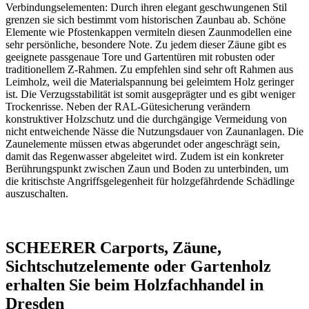
Verbindungselementen: Durch ihren elegant geschwungenen Stil
grenzen sie sich bestimmt vom historischen Zaunbau ab. Schöne
Elemente wie Pfostenkappen vermiteln diesen Zaunmodellen eine
sehr persönliche, besondere Note. Zu jedem dieser Zäune gibt es
geeignete
passgenaue Tore
und Gartentüren mit robusten oder
traditionellem Z-Rahmen. Zu empfehlen sind sehr oft Rahmen aus
Leimholz, weil die Materialspannung bei geleimtem Holz geringer
ist. Die Verzugsstabilität ist somit ausgeprägter und es gibt weniger
Trockenrisse. Neben der RAL-Gütesicherung verändern
konstruktiver Holzschutz und die durchgängige Vermeidung von
nicht entweichende Nässe die Nutzungsdauer von Zaunanlagen. Die
Zaunelemente müssen etwas abgerundet oder angeschrägt sein,
damit das Regenwasser abgeleitet wird. Zudem ist ein konkreter
Berührungspunkt zwischen Zaun und Boden zu unterbinden, um
die kritischste Angriffsgelegenheit für holzgefährdende Schädlinge
auszuschalten.
SCHEERER Carports, Zäune,
Sichtschutzelemente oder Gartenholz
erhalten Sie beim Holzfachhandel in
Dresden