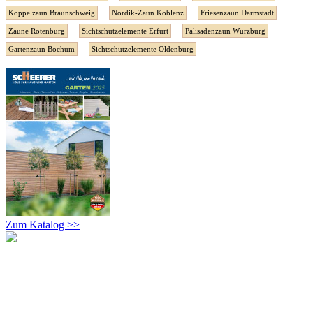
Koppelzaun Braunschweig
Nordik-Zaun Koblenz
Friesenzaun Darmstadt
Zäune Rotenburg
Sichtschutzelemente Erfurt
Palisadenzaun Würzburg
Gartenzaun Bochum
Sichtschutzelemente Oldenburg
Zum Katalog >>