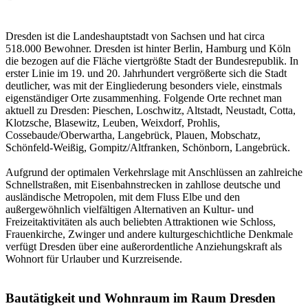
Dresden ist die Landeshauptstadt von Sachsen und hat circa
518.000 Bewohner. Dresden ist hinter Berlin, Hamburg und Köln
die bezogen auf die Fläche viertgrößte Stadt der Bundesrepublik. In
erster Linie im 19. und 20. Jahrhundert vergrößerte sich die Stadt
deutlicher, was mit der Eingliederung besonders viele, einstmals
eigenständiger Orte zusammenhing. Folgende Orte rechnet man
aktuell zu Dresden: Pieschen, Loschwitz, Altstadt, Neustadt, Cotta,
Klotzsche, Blasewitz, Leuben, Weixdorf, Prohlis,
Cossebaude/Oberwartha, Langebrück, Plauen, Mobschatz,
Schönfeld-Weißig, Gompitz/Altfranken, Schönborn, Langebrück.
Aufgrund der optimalen Verkehrslage mit Anschlüssen an zahlreiche
Schnellstraßen, mit Eisenbahnstrecken in zahllose deutsche und
ausländische Metropolen, mit dem Fluss Elbe und den
außergewöhnlich vielfältigen Alternativen an Kultur- und
Freizeitaktivitäten als auch beliebten Attraktionen wie Schloss,
Frauenkirche, Zwinger und andere kulturgeschichtliche Denkmale
verfügt Dresden über eine außerordentliche Anziehungskraft als
Wohnort für Urlauber und Kurzreisende.
Bautätigkeit und Wohnraum im Raum Dresden