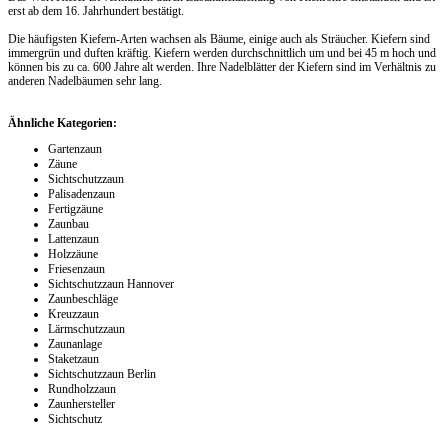
erst ab dem 16. Jahrhundert bestätigt.
Die häufigsten Kiefern-Arten wachsen als Bäume, einige auch als Sträucher. Kiefern sind
immergrün und duften kräftig. Kiefern werden durchschnittlich um und bei 45 m hoch und
können bis zu ca. 600 Jahre alt werden. Ihre Nadelblätter der Kiefern sind im Verhältnis zu
anderen Nadelbäumen sehr lang.
Ähnliche Kategorien:
Gartenzaun
Zäune
Sichtschutzzaun
Palisadenzaun
Fertigzäune
Zaunbau
Lattenzaun
Holzzäune
Friesenzaun
Sichtschutzzaun Hannover
Zaunbeschläge
Kreuzzaun
Lärmschutzzaun
Zaunanlage
Staketzaun
Sichtschutzzaun Berlin
Rundholzzaun
Zaunhersteller
Sichtschutz