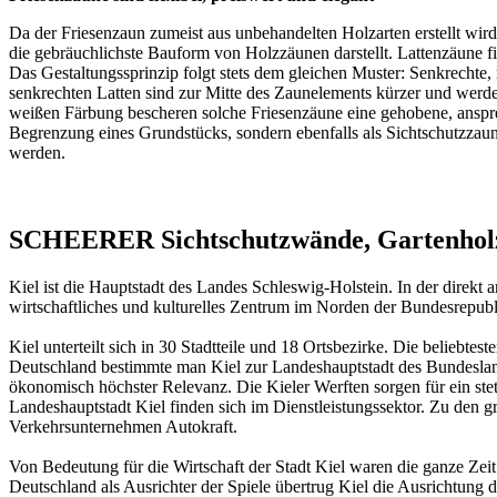
Da der Friesenzaun zumeist aus unbehandelten Holzarten erstellt wir
die gebräuchlichste Bauform von Holzzäunen darstellt. Lattenzäune f
Das Gestaltungssprinzip folgt stets dem gleichen Muster: Senkrechte,
senkrechten Latten sind zur Mitte des Zaunelements kürzer und werde
weißen Färbung bescheren solche Friesenzäune eine gehobene, anspr
Begrenzung eines Grundstücks, sondern ebenfalls als
Sichtschutzzau
werden.
SCHEERER Sichtschutzwände, Gartenholz, 
Kiel ist die Hauptstadt des Landes Schleswig-Holstein. In der direkt
wirtschaftliches und kulturelles Zentrum im Norden der Bundesrepubli
Kiel unterteilt sich in 30 Stadtteile und 18 Ortsbezirke. Die beliebt
Deutschland bestimmte man Kiel zur Landeshauptstadt des Bundeslande
ökonomisch höchster Relevanz. Die Kieler Werften sorgen für ein stet
Landeshauptstadt Kiel finden sich im Dienstleistungssektor. Zu den g
Verkehrsunternehmen Autokraft.
Von Bedeutung für die Wirtschaft der Stadt Kiel waren die ganze Ze
Deutschland als Ausrichter der Spiele übertrug Kiel die Ausrichtung