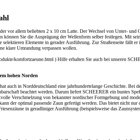
ahl
r vor allem beliebten 2 x 10 cm Latte. Der Wechsel von Unter- und O
 können Sie die Ausprägung der Wellenform selber festlegen. Mit sein
 selektieren Elemente in gerader Ausführung. Zur Straßenseite fällt 
e eine klare Umrandung verpassen wollen.
produkte/komfortzaeune.html ) Hilfe erhalten Sie auch bei unseren 
dem hohen Norden
hat auch in Norddeutschland eine jahrhundertelange Geschichte. Bei d
hbarschaft beachtet werden. Darum liefert SCHEERER ein buntes Spek
ackvolle Verschmelzung von bekannter nordischer Formgebung und moder
 kann der optimal passende Zaun gefertigt werden. Das bietet nicht nu
d Friesenzäune in geradliniger Ausführung (beispielsweise das Zaunsys