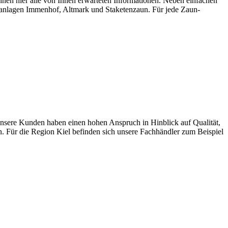
en hier alle von Ihnen erwarteten Informationen. Neben einfachen
anlagen Immenhof, Altmark und Staketenzaun. Für jede Zaun-
sere Kunden haben einen hohen Anspruch in Hinblick auf Qualität,
n. Für die Region Kiel befinden sich unsere Fachhändler zum Beispiel