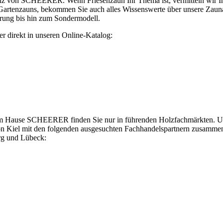
lz von SCHEERER. Wenn Friesenzaun Ihr Thema ist, vermitteln wir Ihn
 Gartenzauns, bekommen Sie auch alles Wissenswerte über unsere Zaun
rung bis hin zum Sondermodell.
er direkt in unseren Online-Katalog:
em Hause SCHEERER finden Sie nur in führenden Holzfachmärkten. Un
gion Kiel mit den folgenden ausgesuchten Fachhandelspartnern zusamme
rg und Lübeck: