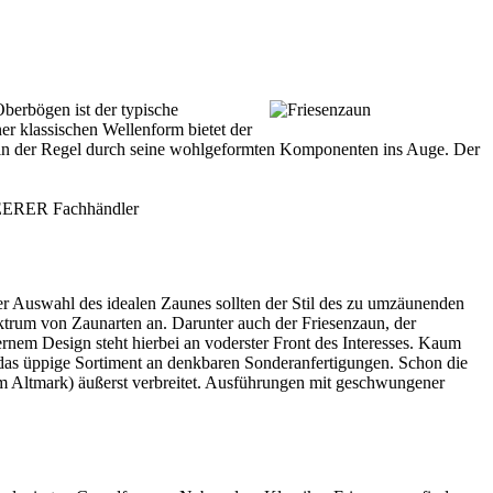
berbögen ist der typische
er klassischen Wellenform bietet der
er in der Regel durch seine wohlgeformten Komponenten ins Auge. Der
SCHEERER
Fachhändler
er Auswahl des idealen Zaunes sollten der Stil des zu umzäunenden
trum von Zaunarten an. Darunter auch der Friesenzaun, der
nem Design steht hierbei an voderster Front des Interesses. Kaum
r das üppige Sortiment an denkbaren Sonderanfertigungen. Schon die
tem Altmark) äußerst verbreitet. Ausführungen mit geschwungener