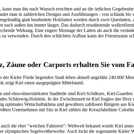
d, kann man ihn nach Wunsch errichten und an die örtlichen Gegebenhei
indet man in zahlreichen Designs und Ausführungen - von schlank bis 
 regelmäßig glatt bearbeitete Holzlatten werden durch zwei Querlatten
n nach außen hin immer länger. Das dadurch resultierende wellenförmi
echende Wirkung. Eine engere Montage der Latten als auch die veränd
n
zu verwenden. Durch den schlichten Aufbau kann der Friesenzaun schne
Zäune oder Carports erhalten Sie vom Fa
 an der Kieler Förde liegenden Stadt leben aktuell ungefähr 240.000 M
k zeigt Kiel einen ausgeprägten Mittelstand.
esten und einwohnerstärksten Stadtteile sind Kiel-Schilksee, Kiel-Gaard
s Schleswig-Holstein. In der Zwischenzeit ist Kiel fraglos das Herz d
ig optimales Wirtschaftsklima und gewähren zahllosen Bürgern aus Kiel
rößten Unternehmen mit Sitz in Kiel zählen die Kreuzfahrtlinie Colorli
it auch die eher "weichen Faktoren": Weltweit bekannt wurde Kiel an
 der olympischen Segelwettbewerbe. Auch lockt die sogenannte Kieler W