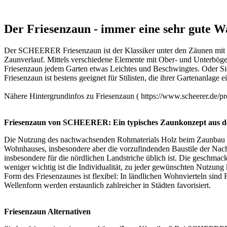
Der Friesenzaun - immer eine sehr gute W
Der SCHEERER Friesenzaun ist der Klassiker unter den Zäunen mit de
Zaunverlauf. Mittels verschiedene Elemente mit Ober- und Unterbögen
Friesenzaun jedem Garten etwas Leichtes und Beschwingtes. Oder Sie
Friesenzaun ist bestens geeignet für Stilisten, die ihrer Gartenanlag
Nähere Hintergrundinfos zu Friesenzaun ( https://www.scheerer.de/
Friesenzaun von SCHEERER: Ein typisches Zaunkonzept aus 
Die Nutzung des nachwachsenden Rohmaterials Holz beim
Zaunbau
Wohnhauses, insbesondere aber die vorzufindenden Baustile der Nac
insbesondere für die nördlichen Landstriche üblich ist. Die geschm
weniger wichtig ist die Individualität, zu jeder gewünschten Nutzung
Form des Friesenzaunes ist flexibel: In ländlichen Wohnvierteln sin
Wellenform werden erstaunlich zahlreicher in Städten favorisiert.
Friesenzaun Alternativen