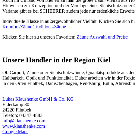
Auch im Umland von Kiel erhält man die große Zaun-Vielfalt aus Ho
Hinweisen zur Konzeption und der Montage eines Sichtschutz- oder
Variante gibt es bei SCHEERER zudem jede nur erdenkliche Erweite
Individuelle Klasse in außergewöhnlicher Vielfalt. Klicken Sie sich hi
Komfort-Zäune
Traditions-Zäune
Klicken Sie hier zu unseren Favoriten:
Zäune Auswahl und Preise
Unsere Händler in der Region Kiel
Ob
Carport
,
Zäune
oder Sichtschutzwände, Qualitätsprodukte aus d
Haltbarkeit, Optik und Funktionalität. Daher arbeiten wir in der Re
in den Orten Flintbek, Dänischenhagen, Rendsburg, Eutin, Ahrensbu
Lukas Klaushenke GmbH & Co. KG
Eiderkamp 30
24220 Flintbek
Telefon: 04347-4883
info@klaushenke.com
www.klaushenke.com
Google Maps