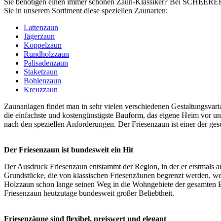
Sie benötigen einen immer schönen
Zaun-Klassiker
? Bei SCHEERER g
Sie in unserem Sortiment diese speziellen Zaunarten:
Lattenzaun
Jägerzaun
Koppelzaun
Rundholzzaun
Palisadenzaun
Staketzaun
Bohlenzaun
Kreuzzaun
Zaunanlagen findet man in sehr vielen verschiedenen Gestaltungsvari
die einfachste und kostengünstigste Bauform, das eigene Heim vor u
nach den speziellen Anforderungen. Der Friesenzaun ist einer der ge
Der Friesenzaun ist bundesweit ein Hit
Der Ausdruck Friesenzaun entstammt der Region, in der er erstmals au
Grundstücke, die von klassischen Friesenzäunen begrenzt werden, welc
Holzzaun
schon lange seinen Weg in die Wohngebiete der gesamten Bu
Friesenzaun heutzutage bundesweit großer Beliebtheit.
Friesenzäune sind flexibel, preiswert und elegant