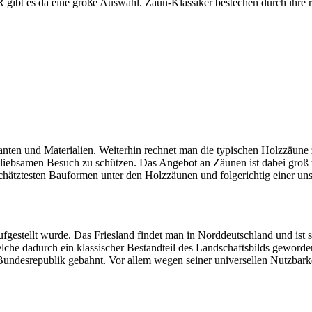
ibt es da eine große Auswahl. Zaun-Klassiker bestechen durch ihre 
anten und Materialien. Weiterhin rechnet man die typischen Holzzäune
nliebsamen Besuch zu schützen. Das Angebot an Zäunen ist dabei groß 
schätztesten Bauformen unter den Holzzäunen und folgerichtig einer un
fgestellt wurde. Das Friesland findet man in Norddeutschland und ist 
he dadurch ein klassischer Bestandteil des Landschaftsbilds geworden 
ndesrepublik gebahnt. Vor allem wegen seiner universellen Nutzbarke