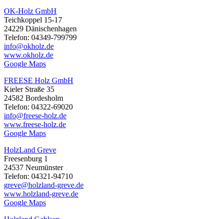
OK-Holz GmbH
Teichkoppel 15-17
24229 Dänischenhagen
Telefon: 04349-799799
info@okholz.de
www.okholz.de
Google Maps
FREESE Holz GmbH
Kieler Straße 35
24582 Bordesholm
Telefon: 04322-69020
info@freese-holz.de
www.freese-holz.de
Google Maps
HolzLand Greve
Freesenburg 1
24537 Neumünster
Telefon: 04321-94710
greve@holzland-greve.de
www.holzland-greve.de
Google Maps