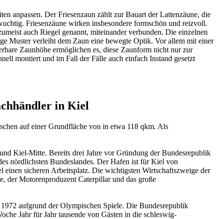
ten anpassen. Der Friesenzaun zählt zur Bauart der Lattenzäune, die
wuchtig. Friesenzäune wirken insbesondere formschön und reizvoll.
, zumeist auch Riegel genannt, miteinander verbunden. Die einzelnen
ge Muster verleiht dem Zaun eine bewegte Optik. Vor allem mit einer
erbare Zaunhöhe ermöglichen es, diese Zaunform nicht nur zur
ll montiert und im Fall der Fälle auch einfach Instand gesetzt
chhändler in Kiel
enschen auf einer Grundfläche von in etwa 118 qkm. Als
en und Kiel-Mitte. Bereits drei Jahre vor Gründung der Bundesrepublik
es nördlichsten Bundeslandes. Der Hafen ist für Kiel von
 einen sicheren Arbeitsplatz. Die wichtigsten Wirtschaftszweige der
ne, der Motorenproduzent Caterpillar und das große
no 1972 aufgrund der Olympischen Spiele. Die Bundesrepublik
oche Jahr für Jahr tausende von Gästen in die schleswig-