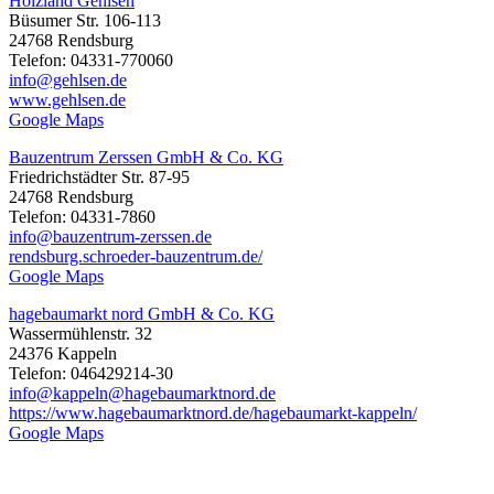
Holzland Gehlsen
Büsumer Str. 106-113
24768 Rendsburg
Telefon: 04331-770060
info@gehlsen.de
www.gehlsen.de
Google Maps
Bauzentrum Zerssen GmbH & Co. KG
Friedrichstädter Str. 87-95
24768 Rendsburg
Telefon: 04331-7860
info@bauzentrum-zerssen.de
rendsburg.schroeder-bauzentrum.de/
Google Maps
hagebaumarkt nord GmbH & Co. KG
Wassermühlenstr. 32
24376 Kappeln
Telefon: 046429214-30
info@kappeln@hagebaumarktnord.de
https://www.hagebaumarktnord.de/hagebaumarkt-kappeln/
Google Maps