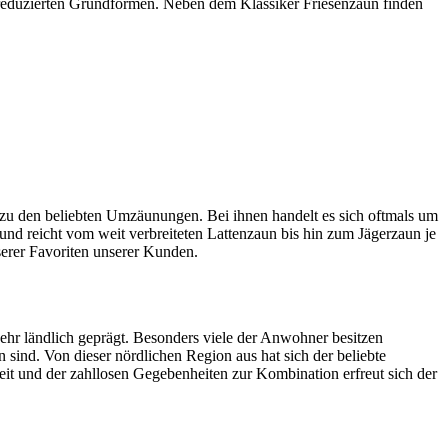
reduzierten Grundformen. Neben dem Klassiker Friesenzaun finden
 zu den beliebten Umzäunungen. Bei ihnen handelt es sich oftmals um
und reicht vom weit verbreiteten
Lattenzaun
bis hin zum
Jägerzaun
je
serer Favoriten unserer Kunden.
sehr ländlich geprägt. Besonders viele der Anwohner besitzen
sind. Von dieser nördlichen Region aus hat sich der beliebte
it und der zahllosen Gegebenheiten zur Kombination erfreut sich der