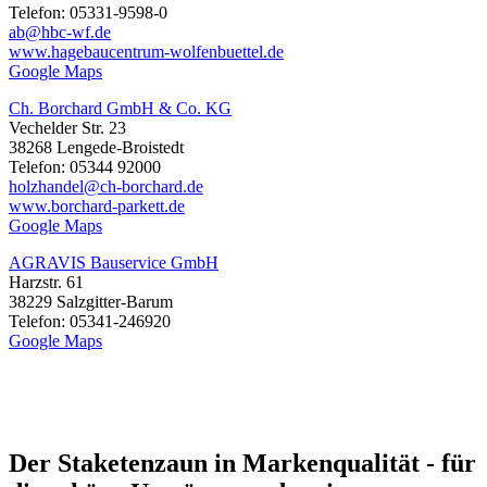
Telefon: 05331-9598-0
ab@hbc-wf.de
www.hagebaucentrum-wolfenbuettel.de
Google Maps
Ch. Borchard GmbH & Co. KG
Vechelder Str. 23
38268 Lengede-Broistedt
Telefon: 05344 92000
holzhandel@ch-borchard.de
www.borchard-parkett.de
Google Maps
AGRAVIS Bauservice GmbH
Harzstr. 61
38229 Salzgitter-Barum
Telefon: 05341-246920
Google Maps
Der Staketenzaun in Markenqualität - für