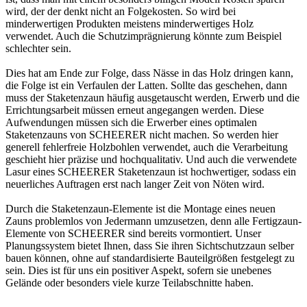
wird, der der denkt nicht an Folgekosten. So wird bei
minderwertigen Produkten meistens minderwertiges Holz
verwendet. Auch die Schutzimprägnierung könnte zum Beispiel
schlechter sein.
Dies hat am Ende zur Folge, dass Nässe in das Holz dringen kann,
die Folge ist ein Verfaulen der Latten. Sollte das geschehen, dann
muss der Staketenzaun häufig ausgetauscht werden, Erwerb und die
Errichtungsarbeit müssen erneut angegangen werden. Diese
Aufwendungen müssen sich die Erwerber eines optimalen
Staketenzauns von SCHEERER nicht machen. So werden hier
generell fehlerfreie Holzbohlen verwendet, auch die Verarbeitung
geschieht hier präzise und hochqualitativ. Und auch die verwendete
Lasur eines SCHEERER Staketenzaun ist hochwertiger, sodass ein
neuerliches Auftragen erst nach langer Zeit von Nöten wird.
Durch die Staketenzaun-Elemente ist die Montage eines neuen
Zauns problemlos von Jedermann umzusetzen, denn alle Fertigzaun-
Elemente von SCHEERER sind bereits vormontiert. Unser
Planungssystem bietet Ihnen, dass Sie ihren
Sichtschutzzaun
selber
bauen können, ohne auf standardisierte Bauteilgrößen festgelegt zu
sein. Dies ist für uns ein positiver Aspekt, sofern sie unebenes
Gelände oder besonders viele kurze Teilabschnitte haben.