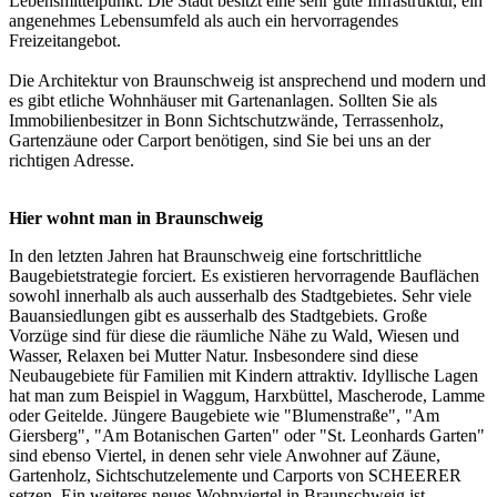
Lebensmittelpunkt. Die Stadt besitzt eine sehr gute Infrastruktur, ein
angenehmes Lebensumfeld als auch ein hervorragendes
Freizeitangebot.
Die Architektur von Braunschweig ist ansprechend und modern und
es gibt etliche Wohnhäuser mit Gartenanlagen. Sollten Sie als
Immobilienbesitzer in Bonn Sichtschutzwände, Terrassenholz,
Gartenzäune oder Carport benötigen, sind Sie bei uns an der
richtigen Adresse.
Hier wohnt man in Braunschweig
In den letzten Jahren hat Braunschweig eine fortschrittliche
Baugebietstrategie forciert. Es existieren hervorragende Bauflächen
sowohl innerhalb als auch ausserhalb des Stadtgebietes. Sehr viele
Bauansiedlungen gibt es ausserhalb des Stadtgebiets. Große
Vorzüge sind für diese die räumliche Nähe zu Wald, Wiesen und
Wasser, Relaxen bei Mutter Natur. Insbesondere sind diese
Neubaugebiete für Familien mit Kindern attraktiv. Idyllische Lagen
hat man zum Beispiel in Waggum, Harxbüttel, Mascherode, Lamme
oder Geitelde. Jüngere Baugebiete wie "Blumenstraße", "Am
Giersberg", "Am Botanischen Garten" oder "St. Leonhards Garten"
sind ebenso Viertel, in denen sehr viele Anwohner auf Zäune,
Gartenholz, Sichtschutzelemente und Carports von SCHEERER
setzen. Ein weiteres neues Wohnviertel in Braunschweig ist