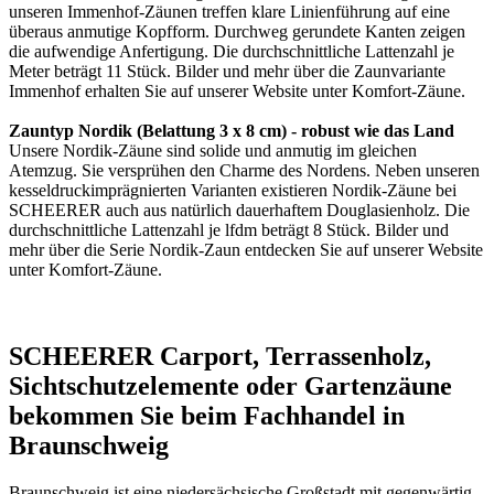
unseren Immenhof-Zäunen treffen klare Linienführung auf eine
überaus anmutige Kopfform. Durchweg gerundete Kanten zeigen
die aufwendige Anfertigung. Die durchschnittliche Lattenzahl je
Meter beträgt 11 Stück. Bilder und mehr über die Zaunvariante
Immenhof erhalten Sie auf unserer Website unter
Komfort-Zäune
.
Zauntyp Nordik (Belattung 3 x 8 cm) - robust wie das Land
Unsere Nordik-Zäune sind solide und anmutig im gleichen
Atemzug. Sie versprühen den Charme des Nordens. Neben unseren
kesseldruckimprägnierten Varianten existieren Nordik-Zäune bei
SCHEERER auch aus natürlich dauerhaftem Douglasienholz. Die
durchschnittliche Lattenzahl je lfdm beträgt 8 Stück. Bilder und
mehr über die Serie Nordik-Zaun entdecken Sie auf unserer Website
unter
Komfort-Zäune
.
SCHEERER Carport, Terrassenholz,
Sichtschutzelemente oder Gartenzäune
bekommen Sie beim Fachhandel in
Braunschweig
Braunschweig ist eine niedersächsische Großstadt mit gegenwärtig