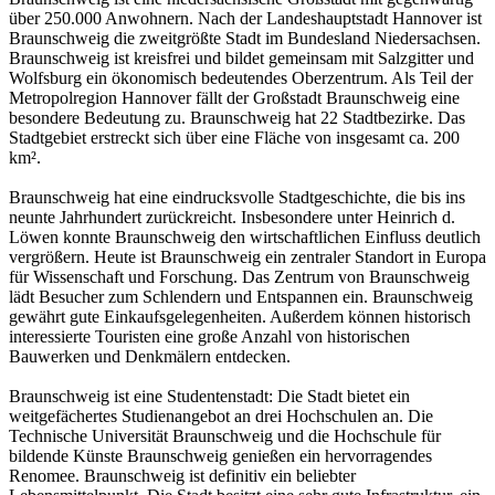
über 250.000 Anwohnern. Nach der Landeshauptstadt Hannover ist
Braunschweig die zweitgrößte Stadt im Bundesland Niedersachsen.
Braunschweig ist kreisfrei und bildet gemeinsam mit Salzgitter und
Wolfsburg ein ökonomisch bedeutendes Oberzentrum. Als Teil der
Metropolregion Hannover fällt der Großstadt Braunschweig eine
besondere Bedeutung zu. Braunschweig hat 22 Stadtbezirke. Das
Stadtgebiet erstreckt sich über eine Fläche von insgesamt ca. 200
km².
Braunschweig hat eine eindrucksvolle Stadtgeschichte, die bis ins
neunte Jahrhundert zurückreicht. Insbesondere unter Heinrich d.
Löwen konnte Braunschweig den wirtschaftlichen Einfluss deutlich
vergrößern. Heute ist Braunschweig ein zentraler Standort in Europa
für Wissenschaft und Forschung. Das Zentrum von Braunschweig
lädt Besucher zum Schlendern und Entspannen ein. Braunschweig
gewährt gute Einkaufsgelegenheiten. Außerdem können historisch
interessierte Touristen eine große Anzahl von historischen
Bauwerken und Denkmälern entdecken.
Braunschweig ist eine Studentenstadt: Die Stadt bietet ein
weitgefächertes Studienangebot an drei Hochschulen an. Die
Technische Universität Braunschweig und die Hochschule für
bildende Künste Braunschweig genießen ein hervorragendes
Renomee. Braunschweig ist definitiv ein beliebter