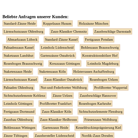
Beliebte Anfragen unserer Kunden:
Standard-Zäune Heide
Koppelzaun Husum
Holzzäune München
Lärmschutzzaun Oldenburg
Zaun-Klassiker Chemnitz
Zaunbeschläge Darmstadt
Altmarkzaun Lübeck
Standard-Zäune Kassel
Fertigzaun Potsdam
Palisadenzaun Kassel
Leimholz Lüdenscheid
Bohlenzaun Braunschweig
Staketzaun Landshut
Gartenzäune Osnabrück
Konstruktionshölzer Hof
Rosenbogen Braunschweig
Kreuzzaun Göttingen
Leimholz Magdeburg
Staketenzaun Heide
Staketenzaun Köln
Holzterrassen Aschaffenburg
Lärmschutzzaun Kassel
Zaun-Klassiker Osnabrück
Rosenbogen Uelzen
Palisaden Oldenburg
Nut-und-Federbretter Wolfsburg
Profilbretter Wuppertal
Sichtschutzelemente Koblenz
Zäune Uelzen
Zaunbeschläge Hannover
Leimholz Göttingen
Profilbretter Frankfurt
Rosenbogen Karlsruhe
Fertigzaun Dortmund
Zaun-Klassiker Köln
Sichtschutzelemente Flensburg
Zaunbau Oldenburg
Zaun-Klassiker Heilbronn
Friesenzaun Wolfsburg
Bohlenzaun Wittingen
Gartenzaun Heide
Kesseldruckimprägnierung Kiel
Zäune Tübingen
Zaunhersteller Lüdenscheid
Nordik-Zaun Dresden