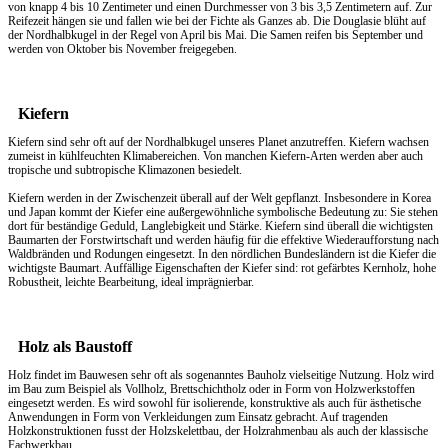
von knapp 4 bis 10 Zentimeter und einen Durchmesser von 3 bis 3,5 Zentimetern auf. Zur
Reifezeit hängen sie und fallen wie bei der Fichte als Ganzes ab. Die Douglasie blüht auf
der Nordhalbkugel in der Regel von April bis Mai. Die Samen reifen bis September und
werden von Oktober bis November freigegeben.
Kiefern
Kiefern sind sehr oft auf der Nordhalbkugel unseres Planet anzutreffen. Kiefern wachsen
zumeist in kühlfeuchten Klimabereichen. Von manchen Kiefern-Arten werden aber auch
tropische und subtropische Klimazonen besiedelt.
Kiefern werden in der Zwischenzeit überall auf der Welt gepflanzt. Insbesondere in Korea
und Japan kommt der Kiefer eine außergewöhnliche symbolische Bedeutung zu: Sie stehen
dort für beständige Geduld, Langlebigkeit und Stärke. Kiefern sind überall die wichtigsten
Baumarten der Forstwirtschaft und werden häufig für die effektive Wiederaufforstung nach
Waldbränden und Rodungen eingesetzt. In den nördlichen Bundesländern ist die Kiefer die
wichtigste Baumart. Auffällige Eigenschaften der Kiefer sind: rot gefärbtes Kernholz, hohe
Robustheit, leichte Bearbeitung, ideal imprägnierbar.
Holz als Baustoff
Holz findet im Bauwesen sehr oft als sogenanntes Bauholz vielseitige Nutzung. Holz wird
im Bau zum Beispiel als Vollholz, Brettschichtholz oder in Form von Holzwerkstoffen
eingesetzt werden. Es wird sowohl für isolierende, konstruktive als auch für ästhetische
Anwendungen in Form von Verkleidungen zum Einsatz gebracht. Auf tragenden
Holzkonstruktionen fusst der Holzskelettbau, der Holzrahmenbau als auch der klassische
Fachwerkbau.