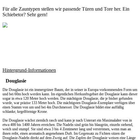
Für alle Zauntypen stellen wir passende Türen und Tore her. Ein
Schiebetor? Sehr gern!
Hintergrund-Informationen
Douglasie
Die Douglasie ist ein immergrüner Baum, der in seiner in Europa vorkommenden Form um
und bei 60m hoch werden kann. Im eigentlichen Herkunftsgebiet der Douglasie kann dieser
sogar in etwa 120 Meter hoch werden. Die mächtigste Douglasie, die je bisher gefunden
wurde, war präzise 133 Meter hoch. Die mächtigsten Douglasie-Exemplare verfügen über
einen Stamm von um und bei 4m Durchmesser. Die Douglasie bildet eine auffällig
schlanke, kegelförmige Krone.
Die Douglasie wächst ziemlich rasch und kann je nach Unterart ein Maximalalter von in
etwa 400 bis 1400 Jahren erreichen. Die Nadeln sind grün bis blaugrün, einzeln stehend,
weich und stumpf. Sie sind etwa 3 bis 4 Zentimeter lang und verströmen, wenn man an
ihnen reibt, einen aromatisch angenehmen Duft. Im Gegensatz zu Fichten sitzen die
Douglasie-Nadeln direkt auf dem Zweig auf. Die Zapfen der Douglasie weisen eine Länge