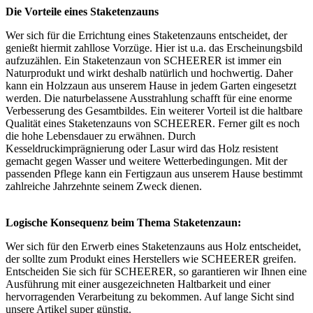
Die Vorteile eines Staketenzauns
Wer sich für die Errichtung eines Staketenzauns entscheidet, der
genießt hiermit zahllose Vorzüge. Hier ist u.a. das Erscheinungsbild
aufzuzählen. Ein Staketenzaun von SCHEERER ist immer ein
Naturprodukt und wirkt deshalb natürlich und hochwertig. Daher
kann ein Holzzaun aus unserem Hause in jedem Garten eingesetzt
werden. Die naturbelassene Ausstrahlung schafft für eine enorme
Verbesserung des Gesamtbildes. Ein weiterer Vorteil ist die haltbare
Qualität eines Staketenzauns von SCHEERER. Ferner gilt es noch
die hohe Lebensdauer zu erwähnen. Durch
Kesseldruckimprägnierung oder Lasur wird das Holz resistent
gemacht gegen Wasser und weitere Wetterbedingungen. Mit der
passenden Pflege kann ein Fertigzaun aus unserem Hause bestimmt
zahlreiche Jahrzehnte seinem Zweck dienen.
Logische Konsequenz beim Thema Staketenzaun:
Wer sich für den Erwerb eines Staketenzauns aus Holz entscheidet,
der sollte zum Produkt eines Herstellers wie SCHEERER greifen.
Entscheiden Sie sich für SCHEERER, so garantieren wir Ihnen eine
Ausführung mit einer ausgezeichneten Haltbarkeit und einer
hervorragenden Verarbeitung zu bekommen. Auf lange Sicht sind
unsere Artikel super günstig.