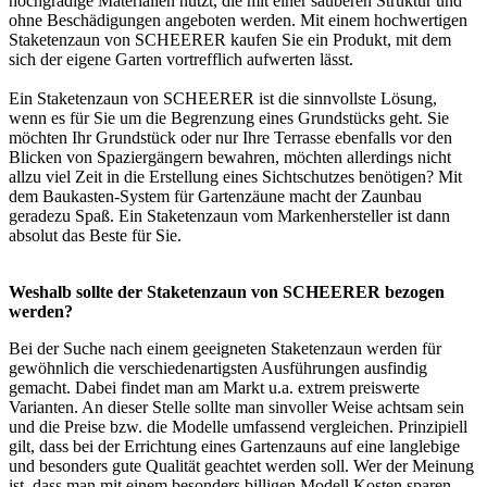
hochgradige Materialien nutzt, die mit einer sauberen Struktur und
ohne Beschädigungen angeboten werden. Mit einem hochwertigen
Staketenzaun von SCHEERER kaufen Sie ein Produkt, mit dem
sich der eigene Garten vortrefflich aufwerten lässt.
Ein Staketenzaun von SCHEERER ist die sinnvollste Lösung,
wenn es für Sie um die Begrenzung eines Grundstücks geht. Sie
möchten Ihr Grundstück oder nur Ihre Terrasse ebenfalls vor den
Blicken von Spaziergängern bewahren, möchten allerdings nicht
allzu viel Zeit in die Erstellung eines Sichtschutzes benötigen? Mit
dem Baukasten-System für
Gartenzäune
macht der
Zaunbau
geradezu Spaß. Ein Staketenzaun vom Markenhersteller ist dann
absolut das Beste für Sie.
Weshalb sollte der Staketenzaun von SCHEERER bezogen
werden?
Bei der Suche nach einem geeigneten Staketenzaun werden für
gewöhnlich die verschiedenartigsten Ausführungen ausfindig
gemacht. Dabei findet man am Markt u.a. extrem preiswerte
Varianten. An dieser Stelle sollte man sinvoller Weise achtsam sein
und die Preise bzw. die Modelle umfassend vergleichen. Prinzipiell
gilt, dass bei der Errichtung eines Gartenzauns auf eine langlebige
und besonders gute Qualität geachtet werden soll. Wer der Meinung
ist, dass man mit einem besonders billigen Modell Kosten sparen