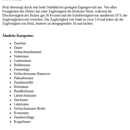
Holz überzeugt durch eine hohe Stabilität bei geringem Eigengewicht aus. Von allen
Festigkeiten des Holzes hat seine Zugfestigkeit die höchsten Werte, während die
Druckfestigkeit des Holzes gut 50 Prozent und die Schubfestigkeit nur annähernd 10 % der
Zugfestigkeitswerte erreichen. Die Zugfestigkeit von Stahl ist zwar 5-6 mal höher als die
Zugfestigkeit von Holz, letzteres ist demgegenüber 16-mal leichter.
Ähnliche Kategorien:
Zaunbau
Zäune
Sichtschutzelemente
Staketzaun
Gartenzäune
Bohlenzaun
Zaunanlage
Sichtschutzzaun Hannover
Palisadenzaun
Zaunhersteller
Holzzäune
Rundholzzaun
Lärmschutzzaun
Steckzaun
Lattenzaun
Sichtschutzzaun Berlin
Kreuzzaun
Zaunbeschläge
Koppelzaun