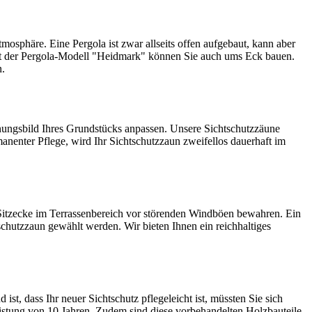
mosphäre. Eine Pergola ist zwar allseits offen aufgebaut, kann aber
it der Pergola-Modell "Heidmark" können Sie auch ums Eck bauen.
n.
ungsbild Ihres Grundstücks anpassen. Unsere Sichtschutzzäune
nenter Pflege, wird Ihr Sichtschutzzaun zweifellos dauerhaft im
Sitzecke im Terrassenbereich vor störenden Windböen bewahren. Ein
schutzzaun gewählt werden. Wir bieten Ihnen ein reichhaltiges
st, dass Ihr neuer Sichtschutz pflegeleicht ist, müssten Sie sich
eistung von 10 Jahren. Zudem sind diese vorbehandelten Holzbauteile