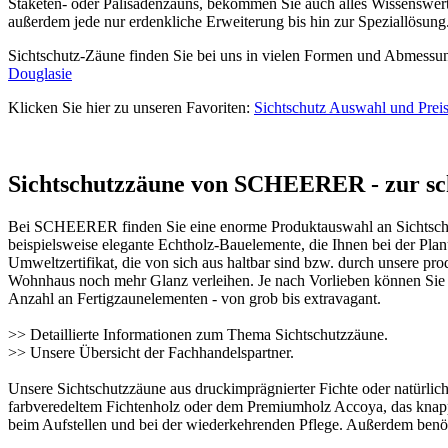
Staketen- oder Palisadenzauns, bekommen Sie auch alles Wissenswe
außerdem jede nur erdenkliche Erweiterung bis hin zur Speziallösung
Sichtschutz-Zäune finden Sie bei uns in vielen Formen und Abmessung
Douglasie
Klicken Sie hier zu unseren Favoriten:
Sichtschutz Auswahl und Prei
Sichtschutzzäune von SCHEERER - zur sch
Bei SCHEERER finden Sie eine enorme Produktauswahl an Sichtschut
beispielsweise elegante Echtholz-Bauelemente, die Ihnen bei der Pla
Umweltzertifikat, die von sich aus haltbar sind bzw. durch unsere p
Wohnhaus noch mehr Glanz verleihen. Je nach Vorlieben können Sie Si
Anzahl an Fertigzaunelementen - von grob bis extravagant.
>> Detaillierte Informationen zum Thema
Sichtschutzzäune
.
>> Unsere Übersicht der
Fachhandelspartner
.
Unsere Sichtschutzzäune aus druckimprägnierter Fichte oder natürlic
farbveredeltem Fichtenholz oder dem Premiumholz Accoya, das knapp M
beim Aufstellen und bei der wiederkehrenden Pflege. Außerdem benötigt