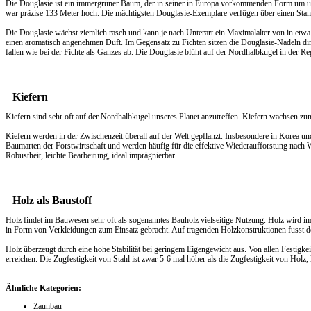
Die Douglasie ist ein immergrüner Baum, der in seiner in Europa vorkommenden Form um und
war präzise 133 Meter hoch. Die mächtigsten Douglasie-Exemplare verfügen über einen Stam
Die Douglasie wächst ziemlich rasch und kann je nach Unterart ein Maximalalter von in etwa 
einen aromatisch angenehmen Duft. Im Gegensatz zu Fichten sitzen die Douglasie-Nadeln dir
fallen wie bei der Fichte als Ganzes ab. Die Douglasie blüht auf der Nordhalbkugel in der
Kiefern
Kiefern sind sehr oft auf der Nordhalbkugel unseres Planet anzutreffen. Kiefern wachsen z
Kiefern werden in der Zwischenzeit überall auf der Welt gepflanzt. Insbesondere in Korea u
Baumarten der Forstwirtschaft und werden häufig für die effektive Wiederaufforstung nach W
Robustheit, leichte Bearbeitung, ideal imprägnierbar.
Holz als Baustoff
Holz findet im Bauwesen sehr oft als sogenanntes Bauholz vielseitige Nutzung. Holz wird im
in Form von Verkleidungen zum Einsatz gebracht. Auf tragenden Holzkonstruktionen fusst d
Holz überzeugt durch eine hohe Stabilität bei geringem Eigengewicht aus. Von allen Festigke
erreichen. Die Zugfestigkeit von Stahl ist zwar 5-6 mal höher als die Zugfestigkeit von Holz, 
Ähnliche Kategorien:
Zaunbau