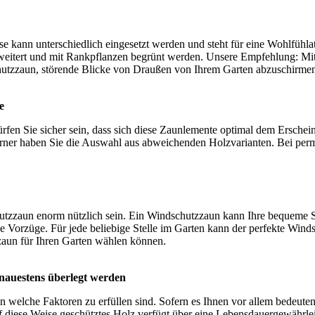
e kann unterschiedlich eingesetzt werden und steht für eine Wohlfühlat
rweitert und mit Rankpflanzen begrünt werden. Unsere Empfehlung: M
hutzzaun
, störende Blicke von Draußen von Ihrem Garten abzuschirme
e
 Sie sicher sein, dass sich diese Zaunlemente optimal dem Erschein
erner haben Sie die Auswahl aus abweichenden Holzvarianten. Bei perma
hutzzaun enorm nützlich sein. Ein Windschutzzaun kann Ihre bequeme 
e Vorzüge. Für jede beliebige Stelle im Garten kann der perfekte Wind
zaun für Ihren Garten wählen können.
genauestens überlegt werden
elche Faktoren zu erfüllen sind. Sofern es Ihnen vor allem bedeutend i
uf diese Weise geschütztes Holz verfügt über eine Lebensdauergewährl