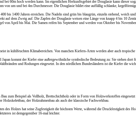
 bei 60m hoch werden kann. Im eigentlichen Herkunftsgebiet der Douglasie kann dieser sogar
m von um und bei 4m Durchmesser. Die Douglasie bildet eine auffällig schlanke, kegelförmig
400 bis 1400 Jahren erreichen. Die Nadeln sind grün bis blaugrün, einzeln stehend, weich und
ekt auf dem Zweig auf. Die Zapfen der Douglasie weisen eine Länge von knapp 4 bis 10 Zentim
 Regel von April bis Mai. Die Samen reifen bis September und werden von Oktober bis November
umeist in kühlfeuchten Klimabereichen. Von manchen Kiefern-Arten werden aber auch tropische
nd Japan kommt der Kiefer eine außergewöhnliche symbolische Bedeutung zu: Sie stehen dort für
aldbränden und Rodungen eingesetzt. In den nördlichen Bundesländern ist die Kiefer die wichti
 Bau zum Beispiel als Vollholz, Brettschichtholz oder in Form von Holzwerkstoffen eingesetzt
er Holzskelettbau, der Holzrahmenbau als auch der klassische Fachwerkbau.
iten des Holzes hat seine Zugfestigkeit die höchsten Werte, während die Druckfestigkeit des H
letzteres ist demgegenüber 16-mal leichter.