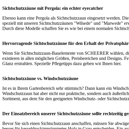
Sichtschutzzäune mit Pergola: ein echter eyecatcher
Ebenso kann eine Pergola als Sichtschutzzaun eingesetzt werden. Dies
speziell mit unseren Sichtschutzzäunen "Wilsede" und "Marwede" e
Durch diese Modelle schaffen Sie es wie bei einem normalen
Sichtsc
Hervorragende Sichtschutzzäune für den Erhalt der Privatsphär
Wenn Sie Sichtschutzzaun-Bauelemente von SCHEERER wählen, dürfen
existieren in allen möglichen Größen, Preisbereichen und Designs. F
Glanz erstrahlen. Spezielle Pflegetipps dazu geben wir Ihnen
hier
.
Sichtschutzzäune vs. Windschutzzäune
Ist es in Ihrem Gartenbereich sehr stürmisch? Dann kann ein Windsc
Windschutzzaun hat aber nicht nur praktische, sondern auch äußerlich
Sortiment, aus dem Sie den geeigneten Windschutz- oder Sichtschutz
Der Einsatzbereich unserer Sichtschutzzäune sollte rechtzeitig 
Bevor Sie sich einen Sichtschutzzaun anschaffen, müssen Sie abwägen w
besser für kesseldruckimprägniertes Holz in Grau entscheiden. Ein a