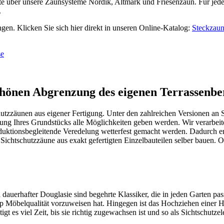
rte über unsere Zaunsysteme Nordik, Altmark und Friesenzaun. Für je
.
en. Klicken Sie sich hier direkt in unseren Online-Katalog:
Steckzau
se
önen Abgrenzung des eigenen Terrassenbe
zzäunen aus eigener Fertigung. Unter den zahlreichen Versionen an S
nung Ihres Grundstücks alle Möglichkeiten geben werden. Wir verarbeit
roduktionsbegleitende Veredelung wetterfest gemacht werden. Dadurch e
chtschutzzäune aus exakt gefertigten Einzelbauteilen selber bauen. Od
h dauerhafter Douglasie sind begehrte Klassiker, die in jeden Garten p
öbelqualität vorzuweisen hat. Hingegen ist das Hochziehen einer Heck
 es viel Zeit, bis sie richtig zugewachsen ist und so als Sichtschutze