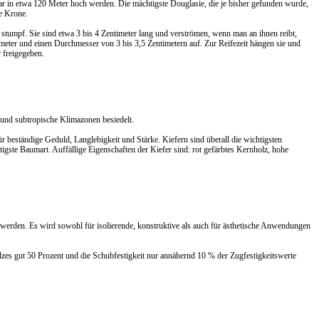
 in etwa 120 Meter hoch werden. Die mächtigste Douglasie, die je bisher gefunden wurde,
e Krone.
 stumpf. Sie sind etwa 3 bis 4 Zentimeter lang und verströmen, wenn man an ihnen reibt,
eter und einen Durchmesser von 3 bis 3,5 Zentimetern auf. Zur Reifezeit hängen sie und
 freigegeben.
 und subtropische Klimazonen besiedelt.
 beständige Geduld, Langlebigkeit und Stärke. Kiefern sind überall die wichtigsten
gste Baumart. Auffällige Eigenschaften der Kiefer sind: rot gefärbtes Kernholz, hohe
 werden. Es wird sowohl für isolierende, konstruktive als auch für ästhetische Anwendungen
olzes gut 50 Prozent und die Schubfestigkeit nur annähernd 10 % der Zugfestigkeitswerte