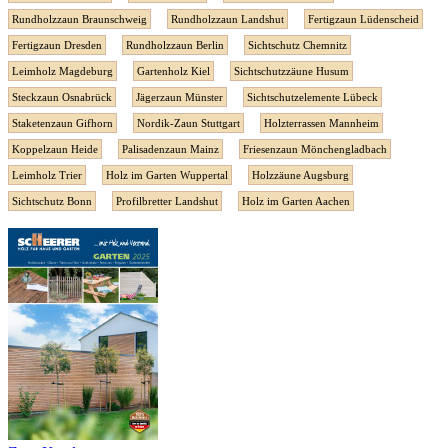
Rundholzzaun Braunschweig
Rundholzzaun Landshut
Fertigzaun Lüdenscheid
Fertigzaun Dresden
Rundholzzaun Berlin
Sichtschutz Chemnitz
Leimholz Magdeburg
Gartenholz Kiel
Sichtschutzzäune Husum
Steckzaun Osnabrück
Jägerzaun Münster
Sichtschutzelemente Lübeck
Staketenzaun Gifhorn
Nordik-Zaun Stuttgart
Holzterrassen Mannheim
Koppelzaun Heide
Palisadenzaun Mainz
Friesenzaun Mönchengladbach
Leimholz Trier
Holz im Garten Wuppertal
Holzzäune Augsburg
Sichtschutz Bonn
Profilbretter Landshut
Holz im Garten Aachen