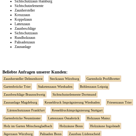
Sichtschutzzaun Hamburg
Sichtschutzelemente
Zaunhersteller
Kreuzzaun
Koppelzaun
Lattenzaun
Zaunbeschläge
Sichtschutzzaun
Rundholzzaun
Palisadenzaun
Zaunanlage
Beliebte Anfragen unserer Kunden:
Zaunhersteller Delmenhorst
Steckzaun Würzburg
Gartenholz Profilbretter
Gartenbrücke Trier
Staketenzaun Wiesbaden
Bohlenzaun Leipzig
Zaunbeschläge Braunschweig
Sichtschutzelemente Dortmund
Zaunanlage Magdeburg
Kesseldruck Imprägnierung Wiesbaden
Friesenzaun Trier
Lärmschutzzaun Frankfurt
Kesseldruckimprägnierung Stuttgart
Gartenbrücke Neumünster
Lattenzaun Osnabrück
Holzzaun Mainz
Holz im Garten Mönchengladbach
Holzzäune Bonn
Holzzäune Ingolstadt
Jägerzaun Würzburg
Palisaden Bonn
Zaunbau Lüdenscheid