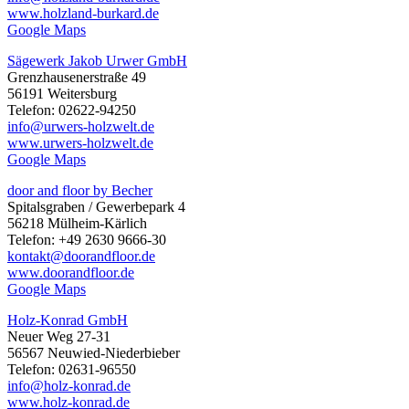
www.holzland-burkard.de
Google Maps
Sägewerk Jakob Urwer GmbH
Grenzhausenerstraße 49
56191 Weitersburg
Telefon: 02622-94250
info@urwers-holzwelt.de
www.urwers-holzwelt.de
Google Maps
door and floor by Becher
Spitalsgraben / Gewerbepark 4
56218 Mülheim-Kärlich
Telefon: +49 2630 9666-30
kontakt@doorandfloor.de
www.doorandfloor.de
Google Maps
Holz-Konrad GmbH
Neuer Weg 27-31
56567 Neuwied-Niederbieber
Telefon: 02631-96550
info@holz-konrad.de
www.holz-konrad.de