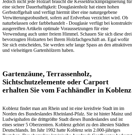
Jedoch nicht jede Holzart braucht die Kesseldruckimprägnierung für
eine sichere Dauerhaftigkeit: Douglasienholz hat einen hohen
Gerbstoffgehalt und verfügt hiermit über eine naturgegebene
Verwitterungsrobustheit, sofern auf Erdverbau verzichtet wird. Ob
naturbelassen oder farbbehandelt - Douglasie verfügt bei konstruktiv
ausgereiften Artikeln optimale Voraussetzungen für eine
Verwendung auch unter freiem Himmel. Schauen Sie sich diese drei
bevorzugten Holzarten bei Ihrem Holzfachgeschäft an. Egal wofür
Sie sich entscheiden, Sie werden sehr lange Spass an den attraktiven
und vielseitigen Gartenhölzern haben.
Gartenzäune, Terrassenholz,
Sichtschutzelemente oder Carport
erhalten Sie vom Fachhändler in Koblenz
Koblenz findet man am Rhein und ist eine kreisfreie Stadt im im
Norden des Bundeslandes Rheinland-Pfalz. Sie ist hinter Mainz und
Ludwigshafen die drittgrößte Stadt dieses Bundeslandes und ist
eines seiner 5 Oberzentren. Koblenz gehört zu den ältesten Städten
Deutschlands. Im Jahr 1992 hatte Koblenz sein 2.000-jähriges