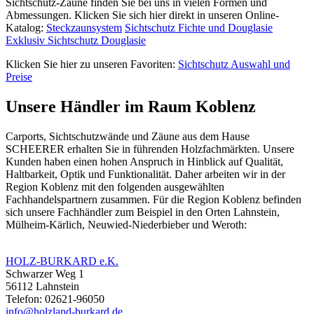
Sichtschutz-Zäune finden Sie bei uns in vielen Formen und
Abmessungen. Klicken Sie sich hier direkt in unseren Online-
Katalog:
Steckzaunsystem
Sichtschutz Fichte und Douglasie
Exklusiv Sichtschutz Douglasie
Klicken Sie hier zu unseren Favoriten:
Sichtschutz Auswahl und
Preise
Unsere Händler im Raum Koblenz
Carports, Sichtschutzwände und
Zäune
aus dem Hause
SCHEERER erhalten Sie in führenden Holzfachmärkten. Unsere
Kunden haben einen hohen Anspruch in Hinblick auf Qualität,
Haltbarkeit, Optik und Funktionalität. Daher arbeiten wir in der
Region Koblenz mit den folgenden ausgewählten
Fachhandelspartnern zusammen. Für die Region Koblenz befinden
sich unsere Fachhändler zum Beispiel in den Orten Lahnstein,
Mülheim-Kärlich, Neuwied-Niederbieber und Weroth:
HOLZ-BURKARD e.K.
Schwarzer Weg 1
56112 Lahnstein
Telefon: 02621-96050
info@holzland-burkard.de