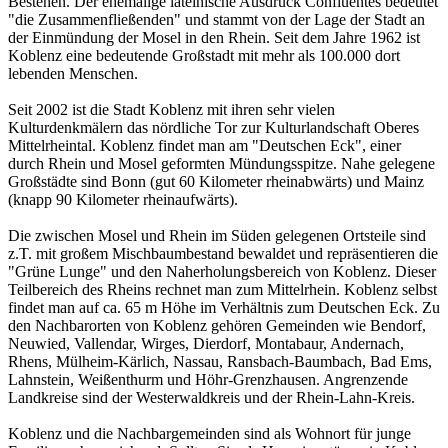
Bestehen. Der ehemalige lateinische Ausdruck Confluentes bedeutet
"die Zusammenfließenden" und stammt von der Lage der Stadt an
der Einmündung der Mosel in den Rhein. Seit dem Jahre 1962 ist
Koblenz eine bedeutende Großstadt mit mehr als 100.000 dort
lebenden Menschen.
Seit 2002 ist die Stadt Koblenz mit ihren sehr vielen
Kulturdenkmälern das nördliche Tor zur Kulturlandschaft Oberes
Mittelrheintal. Koblenz findet man am "Deutschen Eck", einer
durch Rhein und Mosel geformten Mündungsspitze. Nahe gelegene
Großstädte sind Bonn (gut 60 Kilometer rheinabwärts) und Mainz
(knapp 90 Kilometer rheinaufwärts).
Die zwischen Mosel und Rhein im Süden gelegenen Ortsteile sind
z.T. mit großem Mischbaumbestand bewaldet und repräsentieren die
"Grüne Lunge" und den Naherholungsbereich von Koblenz. Dieser
Teilbereich des Rheins rechnet man zum Mittelrhein. Koblenz selbst
findet man auf ca. 65 m Höhe im Verhältnis zum Deutschen Eck. Zu
den Nachbarorten von Koblenz gehören Gemeinden wie Bendorf,
Neuwied, Vallendar, Wirges, Dierdorf, Montabaur, Andernach,
Rhens, Mülheim-Kärlich, Nassau, Ransbach-Baumbach, Bad Ems,
Lahnstein, Weißenthurm und Höhr-Grenzhausen. Angrenzende
Landkreise sind der Westerwaldkreis und der Rhein-Lahn-Kreis.
Koblenz und die Nachbargemeinden sind als Wohnort für junge