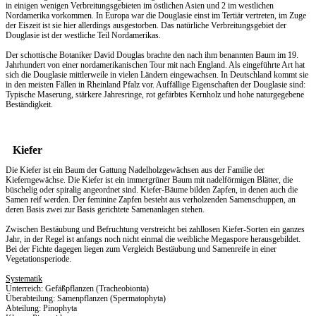
in einigen wenigen Verbreitungsgebieten im östlichen Asien und 2 im westlichen
Nordamerika vorkommen. In Europa war die Douglasie einst im Tertiär vertreten, im Zuge
der Eiszeit ist sie hier allerdings ausgestorben. Das natürliche Verbreitungsgebiet der
Douglasie ist der westliche Teil Nordamerikas.
Der schottische Botaniker David Douglas brachte den nach ihm benannten Baum im 19.
Jahrhundert von einer nordamerikanischen Tour mit nach England. Als eingeführte Art hat
sich die Douglasie mittlerweile in vielen Ländern eingewachsen. In Deutschland kommt sie
in den meisten Fällen in Rheinland Pfalz vor. Auffällige Eigenschaften der Douglasie sind:
Typische Maserung, stärkere Jahresringe, rot gefärbtes Kernholz und hohe naturgegebene
Beständigkeit.
Kiefer
Die Kiefer ist ein Baum der Gattung Nadelholzgewächsen aus der Familie der
Kieferngewächse. Die Kiefer ist ein immergrüner Baum mit nadelförmigen Blätter, die
büschelig oder spiralig angeordnet sind. Kiefer-Bäume bilden Zapfen, in denen auch die
Samen reif werden. Der feminine Zapfen besteht aus verholzenden Samenschuppen, an
deren Basis zwei zur Basis gerichtete Samenanlagen stehen.
Zwischen Bestäubung und Befruchtung verstreicht bei zahllosen Kiefer-Sorten ein ganzes
Jahr, in der Regel ist anfangs noch nicht einmal die weibliche Megaspore herausgebildet.
Bei der Fichte dagegen liegen zum Vergleich Bestäubung und Samenreife in einer
Vegetationsperiode.
Systematik
Unterreich: Gefäßpflanzen (Tracheobionta)
Überabteilung: Samenpflanzen (Spermatophyta)
Abteilung: Pinophyta