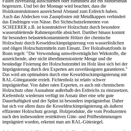
Fällen zuverlässig ausschließen oder zumindest auf ein Mindestmaß
begrenzen. Und bei der Montage wird beachtet, dass die
Holzkonstruktionen ausreichend Abstand zum Erdreich haben.
Auch das Abdecken von Zaunpfosten mit Metallkappen verhindert
das Eindringen von Nässe. Bei
Sichtschutzelementen
von
SCHEERER z.B. ist konstruktiver Holzschutz durch besondere
wasserableitende Rahmenprofile absichert. Darüber hinaus kommt
für besonders belastetekontaminierte Hölzer der chemische
Holzschutz durch Kesseldruckimprägnierung von wasserlöslichen
und öligen Holzschutzmitteln zum Einsatz. Der Holzabsatzfonds in
Bonn regelt: "Die Verwendung umweltverträglicher Wirkstoffe, die
ausreichende, aber nicht überdimensionierte Menge und die
beständige Fixierung der Holzschutzmittel im Holz lässt sich bei der
Imprägnierung durch den Experten am zuverlässigsten garantieren."
Das wird am optimalsten durch eine Kesseldruckimprägnierung mit
RAL-Gütegarantie erzielt. Fichtenholz ist relativ schwer
imprägnierbar. Von daher raten Experten, es auch mit chemischem
Holzschutz ohne Ausnahme außerhalb des Erdreichs zu einzusetzen.
Kiefernholz wiederum verfügt im Ansatz über eine sehr gute
Dauerhaftigkeit und der Splint ist besonders imprägnierbar. Daher
hat sich vor allem dazu die Kesseldruckimprägnierung als äußerst
effizienter Holzschutz gezeigt. Holzprodukte, die vom Produzenten
nach den insbesondere restriktiven Güte- und Prüfbestimmungen
imprägniert wurden, erkennt man am RAL-Gütesiegel.