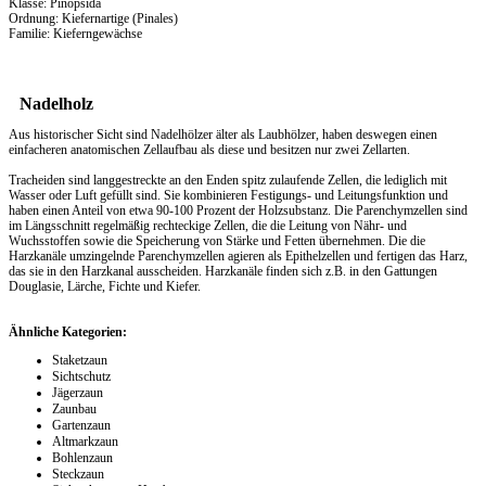
Klasse: Pinopsida
Ordnung: Kiefernartige (Pinales)
Familie: Kieferngewächse
Nadelholz
Aus historischer Sicht sind Nadelhölzer älter als Laubhölzer, haben deswegen einen
einfacheren anatomischen Zellaufbau als diese und besitzen nur zwei Zellarten.
Tracheiden sind langgestreckte an den Enden spitz zulaufende Zellen, die lediglich mit
Wasser oder Luft gefüllt sind. Sie kombinieren Festigungs- und Leitungsfunktion und
haben einen Anteil von etwa 90-100 Prozent der Holzsubstanz. Die Parenchymzellen sind
im Längsschnitt regelmäßig rechteckige Zellen, die die Leitung von Nähr- und
Wuchsstoffen sowie die Speicherung von Stärke und Fetten übernehmen. Die die
Harzkanäle umzingelnde Parenchymzellen agieren als Epithelzellen und fertigen das Harz,
das sie in den Harzkanal ausscheiden. Harzkanäle finden sich z.B. in den Gattungen
Douglasie, Lärche, Fichte und Kiefer.
Ähnliche Kategorien:
Staketzaun
Sichtschutz
Jägerzaun
Zaunbau
Gartenzaun
Altmarkzaun
Bohlenzaun
Steckzaun