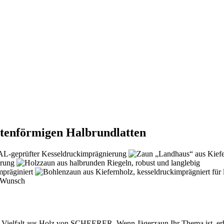
utenförmigen Halbrundlatten
ielfalt aus Holz von SCHEERER. Wenn Jägerzaun Ihr Thema ist, erhalt