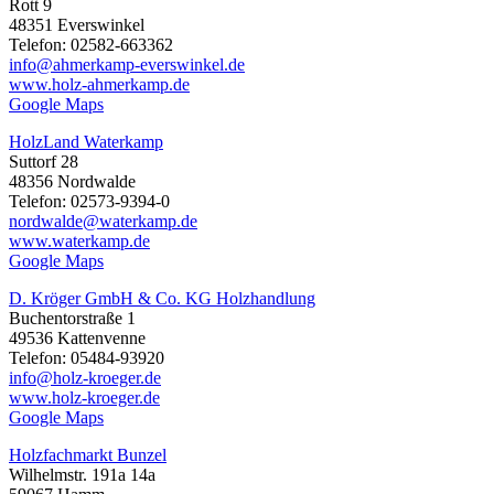
Rott 9
48351 Everswinkel
Telefon: 02582-663362
info@ahmerkamp-everswinkel.de
www.holz-ahmerkamp.de
Google Maps
HolzLand Waterkamp
Suttorf 28
48356 Nordwalde
Telefon: 02573-9394-0
nordwalde@waterkamp.de
www.waterkamp.de
Google Maps
D. Kröger GmbH & Co. KG Holzhandlung
Buchentorstraße 1
49536 Kattenvenne
Telefon: 05484-93920
info@holz-kroeger.de
www.holz-kroeger.de
Google Maps
Holzfachmarkt Bunzel
Wilhelmstr. 191a 14a