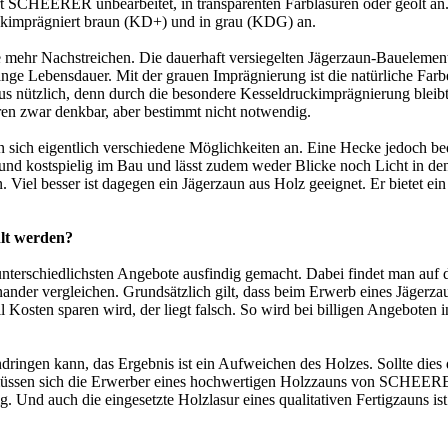
 SCHEERER unbearbeitet, in transparenten Farblasuren oder geölt an. F
kimprägniert braun (KD+) und in grau (KDG) an.
nie mehr Nachstreichen. Die dauerhaft versiegelten Jägerzaun-Bauelemente
ange Lebensdauer. Mit der grauen Imprägnierung ist die natürliche Farbe
s nützlich, denn durch die besondere Kesseldruckimprägnierung bleibt d
en zwar denkbar, aber bestimmt nicht notwendig.
ich eigentlich verschiedene Möglichkeiten an. Eine Hecke jedoch bedeu
 und kostspielig im Bau und lässt zudem weder Blicke noch Licht in den 
 Viel besser ist dagegen ein Jägerzaun aus Holz geeignet. Er bietet ei
hlt werden?
nterschiedlichsten Angebote ausfindig gemacht. Dabei findet man auf
ander vergleichen. Grundsätzlich gilt, dass beim Erwerb eines Jägerzaun
 Kosten sparen wird, der liegt falsch. So wird bei billigen Angeboten
ndringen kann, das Ergebnis ist ein Aufweichen des Holzes. Sollte dies 
e müssen sich die Erwerber eines hochwertigen Holzzauns von SCHEER
 Und auch die eingesetzte Holzlasur eines qualitativen Fertigzauns ist 