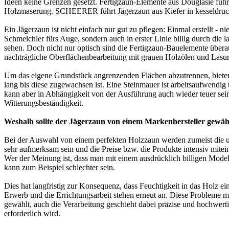
Ideen keine Grenzen gesetzt. Fertigzaun-Elemente aus Douglasie führt
Holzmaserung. SCHEERER führt Jägerzaun aus Kiefer in kesseldruc
Ein Jägerzaun ist nicht einfach nur gut zu pflegen: Einmal erstellt - 
Schmeichler fürs Auge, sondern auch in erster Linie billig durch die l
sehen. Doch nicht nur optisch sind die Fertigzaun-Bauelemente überau
nachträgliche Oberflächenbearbeitung mit grauen Holzölen und Lasur
Um das eigene Grundstück angrenzenden Flächen abzutrennen, bieten s
lang bis diese zugewachsen ist. Eine Steinmauer ist arbeitsaufwendig
kann aber in Abhängigkeit von der Ausführung auch wieder teuer sein.
Witterungsbeständigkeit.
Weshalb sollte der Jägerzaun von einem Markenhersteller gewä
Bei der Auswahl von einem perfekten Holzzaun werden zumeist die u
sehr aufmerksam sein und die Preise bzw. die Produkte intensiv mitein
Wer der Meinung ist, dass man mit einem ausdrücklich billigen Modell
kann zum Beispiel schlechter sein.
Dies hat langfristig zur Konsequenz, dass Feuchtigkeit in das Holz ei
Erwerb und die Errichtungsarbeit stehen erneut an. Diese Problem
gewählt, auch die Verarbeitung geschieht dabei präzise und hochwertig.
erforderlich wird.