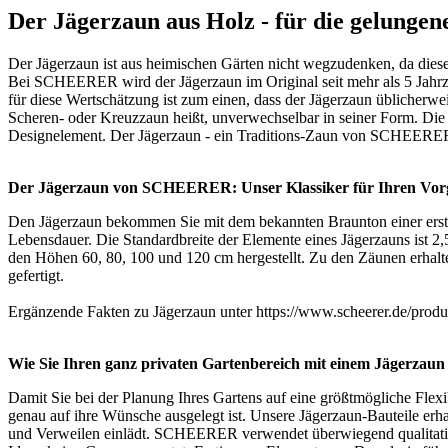
Der Jägerzaun aus Holz - für die gelunge
Der Jägerzaun ist aus heimischen Gärten nicht wegzudenken, da diese
Bei SCHEERER wird der Jägerzaun im Original seit mehr als 5 Jahrzeh
für diese Wertschätzung ist zum einen, dass der Jägerzaun üblicherwe
Scheren- oder Kreuzzaun heißt, unverwechselbar in seiner Form. Die 
Designelement. Der Jägerzaun - ein Traditions-Zaun von SCHEERE
Der Jägerzaun von SCHEERER: Unser Klassiker für Ihren Vor
Den Jägerzaun bekommen Sie mit dem bekannten Braunton einer erstk
Lebensdauer. Die Standardbreite der Elemente eines Jägerzauns ist 2,
den Höhen 60, 80, 100 und 120 cm hergestellt. Zu den Zäunen erhal
gefertigt.
Ergänzende Fakten zu Jägerzaun unter
https://www.scheerer.de/produ
Wie Sie Ihren ganz privaten Gartenbereich mit einem Jägerzau
Damit Sie bei der Planung Ihres Gartens auf eine größtmögliche Flexib
genau auf ihre Wünsche ausgelegt ist. Unsere Jägerzaun-Bauteile erh
und Verweilen einlädt. SCHEERER verwendet überwiegend qualitativ b