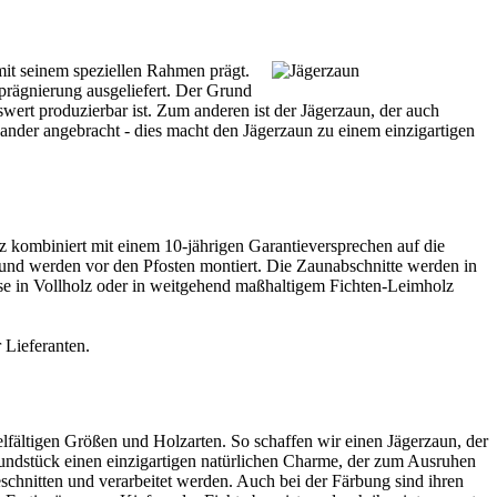
mit seinem speziellen Rahmen prägt.
prägnierung ausgeliefert. Der Grund
wert produzierbar ist. Zum anderen ist der Jägerzaun, der auch
ander angebracht - dies macht den Jägerzaun zu einem einzigartigen
 kombiniert mit einem 10-jährigen Garantieversprechen auf die
n und werden vor den Pfosten montiert. Die Zaunabschnitte werden in
se in Vollholz oder in weitgehend maßhaltigem Fichten-Leimholz
r
Lieferanten
.
ielfältigen Größen und Holzarten. So schaffen wir einen Jägerzaun, der
rundstück einen einzigartigen natürlichen Charme, der zum Ausruhen
hnitten und verarbeitet werden. Auch bei der Färbung sind ihren