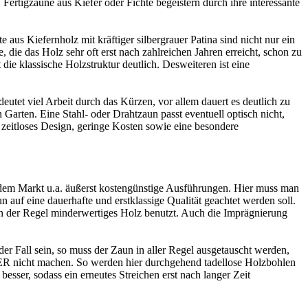
ertigzäune aus Kiefer oder Fichte begeistern durch ihre interessante
 aus Kiefernholz mit kräftiger silbergrauer Patina sind nicht nur ein
, die das Holz sehr oft erst nach zahlreichen Jahren erreicht, schon zu
ie klassische Holzstruktur deutlich. Desweiteren ist eine
tet viel Arbeit durch das Kürzen, vor allem dauert es deutlich zu
Garten. Eine Stahl- oder Drahtzaun passt eventuell optisch nicht,
n zeitloses Design, geringe Kosten sowie eine besondere
 dem Markt u.a. äußerst kostengünstige Ausführungen. Hier muss man
 auf eine dauerhafte und erstklassige Qualität geachtet werden soll.
 in der Regel minderwertiges Holz benutzt. Auch die Imprägnierung
der Fall sein, so muss der Zaun in aller Regel ausgetauscht werden,
ER nicht machen. So werden hier durchgehend tadellose Holzbohlen
besser, sodass ein erneutes Streichen erst nach langer Zeit