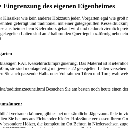
ne Eingrenzung des eigenen Eigenheimes
r Klassiker wie kein anderer
Holzzaun
jeden Vorgarten egal wie groß 
nten gefertigt und traditionell mit einer gütegeprüften Kesseldruckim
ise aus heimischem Kiefernholz gebaut wird und dadurch ziemlich preis
gekegelten Latten sind an 2 halbrunden Querriegeln x-förmig nebenein
R.
garten
lassigen RAL Kesseldruckimprägnierung. Das Material ist Kiefernholz
50 m, sie sind montagefertig mit jeweils 22 gekegelten Latten versehe
ten Sie auch passende Halb- oder Vollrahmen Türen und Tore, wahlwei
kte/traditionszaeune.html
Besuchen Sie am besten noch heute einen de
n umzäunen:
ilität vertrauen können, gibt es bei uns sämtliche Jägerzaun-Teile in v
alten Sie bei uns aus Fichte oder Kiefer. Holzzäune verpassen Ihrem G
esondere Hölzer, die komplett im Ort Behren in Niedersachsen zugesc