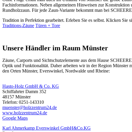
Fachinformationen. Neben allgemeinen Hinweisen zur Konstruktion und
Rundholzzaun. Für jede Zaun-Variante bekommt man bei SCHEERER z
Tradition in Perfektion gearbeitet. Erleben Sie es selbst. Klicken Sie 
Traditions-Zäune
Türen + Tore
Unsere Händler im Raum Münster
Zäune, Carports und
Sichtschutzelemente
aus dem Hause SCHEERER er
Optik und Funktionalität. Daher arbeiten wir in der Region Münster
den Orten Münster, Everswinkel, Nordwalde und Rheine:
Hasto-Holz GmbH & Co. KG
Schiffahrter Damm 352
48157 Münster
Telefon: 0251-143310
muenster@holzzentrum24.de
www.holzzentrum24.de
Google Maps
Karl Ahmerkamp Everswinkel GmbH&Co.KG