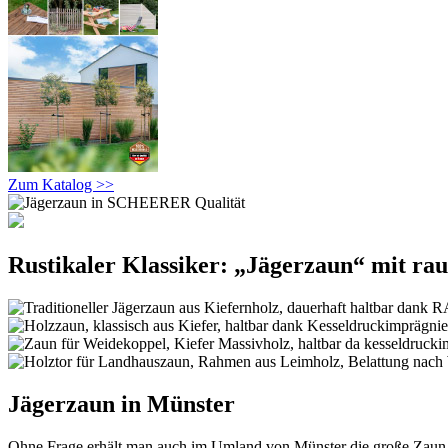
Zum Katalog >>
Rustikaler Klassiker: „Jägerzaun“ mit ra
Jägerzaun in Münster
Ohne Frage erhält man auch im Umland von Münster die große Zaun-V