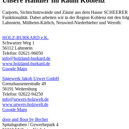
Unsere Händler im Raum Koblenz
Carports, Sichtschutzwände und
Zäune
aus dem Hause SCHEERER erhal
Funktionalität. Daher arbeiten wir in der Region Koblenz mit den f
Lahnstein, Mülheim-Kärlich, Neuwied-Niederbieber und Weroth:
HOLZ-BURKARD e.K.
Schwarzer Weg 1
56112 Lahnstein
Telefon: 02621-96050
info@holzland-burkard.de
www.holzland-burkard.de
Google Maps
Sägewerk Jakob Urwer GmbH
Grenzhausenerstraße 49
56191 Weitersburg
Telefon: 02622-94250
info@urwers-holzwelt.de
www.urwers-holzwelt.de
Google Maps
door and floor by Becher
Spitalsgraben / Gewerbepark 4