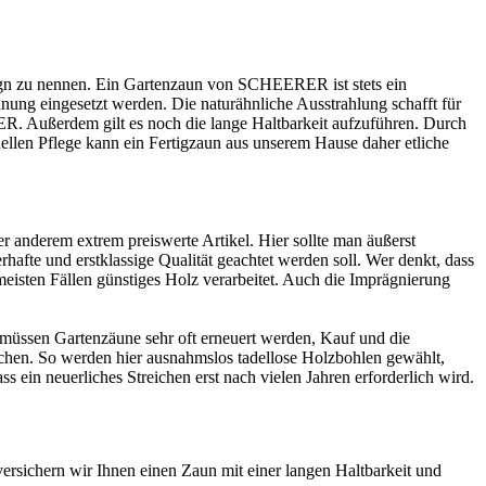
sign zu nennen. Ein Gartenzaun von SCHEERER ist stets ein
ng eingesetzt werden. Die naturähnliche Ausstrahlung schafft für
ER. Außerdem gilt es noch die lange Haltbarkeit aufzuführen. Durch
llen Pflege kann ein Fertigzaun aus unserem Hause daher etliche
 anderem extrem preiswerte Artikel. Hier sollte man äußerst
afte und erstklassige Qualität geachtet werden soll. Wer denkt, dass
meisten Fällen günstiges Holz verarbeitet. Auch die Imprägnierung
 so müssen Gartenzäune sehr oft erneuert werden, Kauf und die
hen. So werden hier ausnahmslos tadellose Holzbohlen gewählt,
s ein neuerliches Streichen erst nach vielen Jahren erforderlich wird.
 versichern wir Ihnen einen Zaun mit einer langen Haltbarkeit und