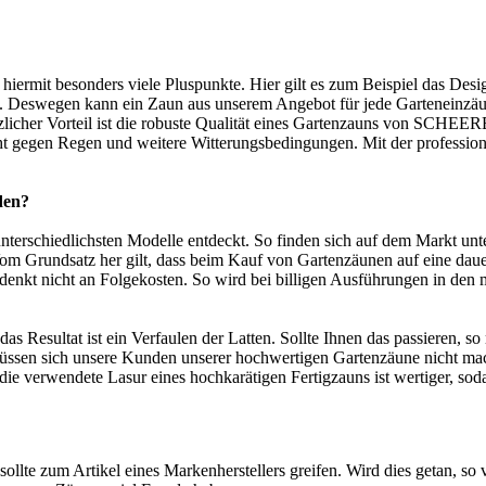
hiermit besonders viele Pluspunkte. Hier gilt es zum Beispiel das De
 Deswegen kann ein Zaun aus unserem Angebot für jede Garteneinzäunu
licher Vorteil ist die robuste Qualität eines Gartenzauns von SCHEER
t gegen Regen und weitere Witterungsbedingungen. Mit der professione
den?
erschiedlichsten Modelle entdeckt. So finden sich auf dem Markt unter
m Grundsatz her gilt, dass beim Kauf von Gartenzäunen auf eine dauerh
denkt nicht an Folgekosten. So wird bei billigen Ausführungen in den 
 das Resultat ist ein Verfaulen der Latten. Sollte Ihnen das passieren,
ssen sich unsere Kunden unserer hochwertigen Gartenzäune nicht mac
die verwendete Lasur eines hochkarätigen Fertigzauns ist wertiger, sodas
ollte zum Artikel eines Markenherstellers greifen. Wird dies getan, so