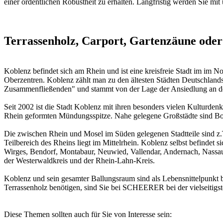
einer ordentlichen Robustheit zu erhalten. Langfristig werden Sie mi
Terrassenholz, Carport, Gartenzäune oder
Koblenz befindet sich am Rhein und ist eine kreisfreie Stadt im im N
Oberzentren. Koblenz zählt man zu den ältesten Städten Deutschlands
Zusammenfließenden" und stammt von der Lage der Ansiedlung an der
Seit 2002 ist die Stadt Koblenz mit ihren besonders vielen Kulturden
Rhein geformten Mündungsspitze. Nahe gelegene Großstädte sind Bon
Die zwischen Rhein und Mosel im Süden gelegenen Stadtteile sind z
Teilbereich des Rheins liegt im Mittelrhein. Koblenz selbst befind
Wirges, Bendorf, Montabaur, Neuwied, Vallendar, Andernach, Nass
der Westerwaldkreis und der Rhein-Lahn-Kreis.
Koblenz und sein gesamter Ballungsraum sind als Lebensnittelpunkt b
Terrassenholz benötigen, sind Sie bei SCHEERER bei der vielseitigs
Diese Themen sollten auch für Sie von Interesse sein: