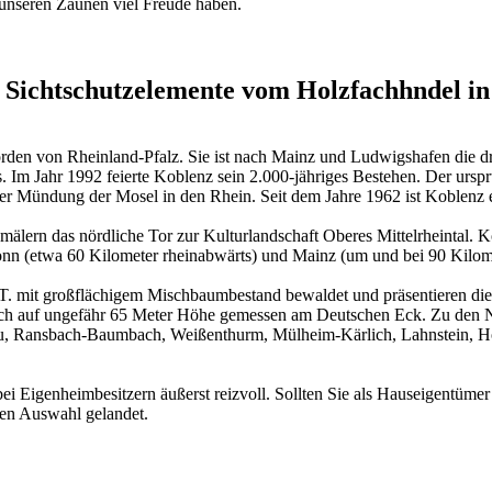
t unseren Zäunen viel Freude haben.
 Sichtschutzelemente vom Holzfachhndel i
orden von Rheinland-Pfalz. Sie ist nach Mainz und Ludwigshafen die dri
. Im Jahr 1992 feierte Koblenz sein 2.000-jähriges Bestehen. Der ursp
 Mündung der Mosel in den Rhein. Seit dem Jahre 1962 ist Koblenz e
kmälern das nördliche Tor zur Kulturlandschaft Oberes Mittelrheintal.
n (etwa 60 Kilometer rheinabwärts) und Mainz (um und bei 90 Kilome
.T. mit großflächigem Mischbaumbestand bewaldet und präsentieren d
et sich auf ungefähr 65 Meter Höhe gemessen am Deutschen Eck. Zu de
au, Ransbach-Baumbach, Weißenthurm, Mülheim-Kärlich, Lahnstein, H
ei Eigenheimbesitzern äußerst reizvoll. Sollten Sie als Hauseigentüme
ten Auswahl gelandet.