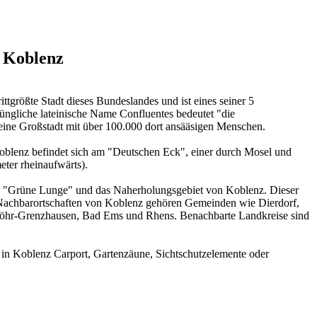
n Koblenz
ttgrößte Stadt dieses Bundeslandes und ist eines seiner 5
rüngliche lateinische Name Confluentes bedeutet "die
ine Großstadt mit über 100.000 dort ansääsigen Menschen.
 Koblenz befindet sich am "Deutschen Eck", einer durch Mosel und
ter rheinaufwärts).
ie "Grüne Lunge" und das Naherholungsgebiet von Koblenz. Dieser
n Nachbarortschaften von Koblenz gehören Gemeinden wie Dierdorf,
öhr-Grenzhausen, Bad Ems und Rhens. Benachbarte Landkreise sind
r in Koblenz Carport, Gartenzäune, Sichtschutzelemente oder