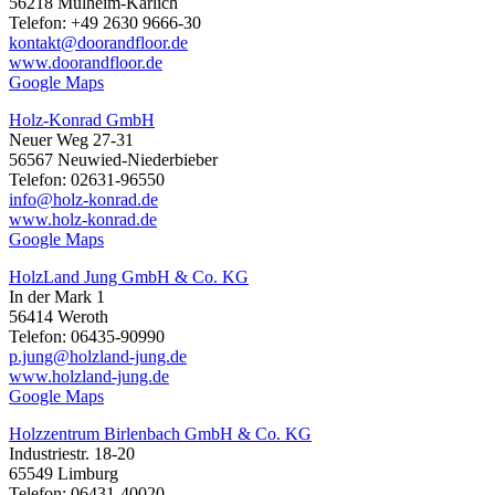
56218 Mülheim-Kärlich
Telefon: +49 2630 9666-30
kontakt@doorandfloor.de
www.doorandfloor.de
Google Maps
Holz-Konrad GmbH
Neuer Weg 27-31
56567 Neuwied-Niederbieber
Telefon: 02631-96550
info@holz-konrad.de
www.holz-konrad.de
Google Maps
HolzLand Jung GmbH & Co. KG
In der Mark 1
56414 Weroth
Telefon: 06435-90990
p.jung@holzland-jung.de
www.holzland-jung.de
Google Maps
Holzzentrum Birlenbach GmbH & Co. KG
Industriestr. 18-20
65549 Limburg
Telefon: 06431-40020