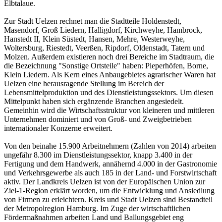
Elbtalaue.
Zur Stadt Uelzen rechnet man die Stadtteile Holdenstedt,
Masendorf, Groß Liedern, Halligdorf, Kirchweyhe, Hambrock,
Hanstedt II, Klein Süstedt, Hansen, Mehre, Westerweyhe,
Woltersburg, Riestedt, Veerßen, Ripdorf, Oldenstadt, Tatern und
Molzen. Außerdem existieren noch drei Bereiche im Stadtraum, die
die Bezeichnung "Sonstige Ortsteile" haben: Pieperhöfen, Borne,
Klein Liedern. Als Kern eines Anbaugebietes agrarischer Waren hat
Uelzen eine herausragende Stellung im Bereich der
Lebensmittelproduktion und des Dienstleistungssektors. Um diesen
Mittelpunkt haben sich ergänzende Branchen angesiedelt.
Gemeinhin wird die Wirtschaftsstruktur von kleineren und mittleren
Unternehmen dominiert und von Groß- und Zweigbetrieben
internationaler Konzerne erweitert.
Von den beinahe 15.900 Arbeitnehmern (Zahlen von 2014) arbeiten
ungefähr 8.300 im Dienstleistungssektor, knapp 3.400 in der
Fertigung und dem Handwerk, annähernd 4.000 in der Gastronomie
und Verkehrsgewerbe als auch 185 in der Land- und Forstwirtschaft
aktiv. Der Landkreis Uelzen ist von der Europäischen Union zur
Ziel-1-Region erklärt worden, um die Entwicklung und Ansiedlung
von Firmen zu erleichtern. Kreis und Stadt Uelzen sind Bestandteil
der Metropolregion Hamburg. Im Zuge der wirtschaftlichen
Fördermaßnahmen arbeiten Land und Ballungsgebiet eng