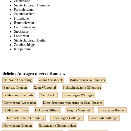
Zaunanlage
Sichtschutzzaun Hannover
Palisadenzaun
Zaunhersteller
Holzzäune
Rundholzzaun
Lärmschutzzaun
Steckzaun
Lattenzaun
Sichtschutzzaun Berlin
Zaunbeschläge
Koppelzaun
Beliebte Anfragen unserer Kunden:
Holzzaun Oldenburg
Zäune Osnabrück
Holzterrassen Neumünster
Zaunbau Bremen
Zaun Wuppertal
Sichtschutzzäune Offenburg
Bohlenzaun Chemnitz
Zaun Berlin
Rosenbogen Wittingen
Gartenzäune Wiesbaden
Kesseldruckimprägnierung in Grau Dresden
Bohlenzaun Essen
Holzzaun Gifhorn
Pergola Mannheim
Kreuzzaun Bremen
Lärmschutzzaun Offenburg
Rosenbogen Göttingen
Gartenholz Wittingen
Gartenzäune Bremen
Gartenzäune Gelsenkirchen