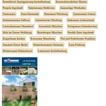
Kesseldruck Imprägnierung Aschaffenburg
Konstruktionshölzer Husum
Pergola Ingolstadt
Staketenzaun Heilbronn
Zaunanlage Wiesbaden
Gartenzaun
Zaun Darmstadt
Holzzäune Würzburg
Gartenzäune Uelzen
Sichtschutzzaun Gifhorn
Gartenbrücke Nürnberg
Staketzaun Lüdenscheid
Lärmschutzzaun Düsseldorf
Gartenholz München
Fertigzäune Gelsenkirchen
Holz im Garten Wolfsburg
Rosenbogen München
Nordik-Zaun Ingolstadt
Koppelzaun Aachen
Kreuzzaun Mannheim
Nut-und-Federbretter Frankfurt
Standard-Zäune Berlin
Sichtschutzzäune Chemnitz
Zaun Freiburg
Holzterrassen Delmenhorst
Lattenzaun Aschaffenburg