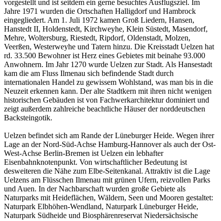
vorgestellt und ist seitdem ein gerne besuchtes Ausflugsziel. Im
Jahre 1971 wurden die Ortschaften Halligdorf und Hambrock
eingegliedert. Am 1. Juli 1972 kamen Groß Liedern, Hansen,
Hanstedt II, Holdenstedt, Kirchweyhe, Klein Süstedt, Masendorf,
Mehre, Woltersburg, Riestedt, Ripdorf, Oldenstadt, Molzen,
Veerßen, Westerweyhe und Tatern hinzu. Die Kreisstadt Uelzen hat
rd. 33.500 Bewohner ist Herz eines Gebietes mit beinahe 93.000
Anwohnern. Im Jahr 1270 wurde Uelzen zur Stadt. Als Hansestadt
kam die am Fluss Ilmenau sich befindende Stadt durch
internationalen Handel zu gewissem Wohlstand, was man bis in die
Neuzeit erkennen kann. Der alte Stadtkern mit ihren nicht wenigen
historischen Gebäuden ist von Fachwerkarchitektur dominiert und
zeigt außerdem zahlreiche beachtliche Häuser der norddeutschen
Backsteingotik.
Uelzen befindet sich am Rande der Lüneburger Heide. Wegen ihrer
Lage an der Nord-Süd-Achse Hamburg-Hannover als auch der Ost-
West-Achse Berlin-Bremen ist Uelzen ein lebhafter
Eisenbahnknotenpunkt. Von wirtschaftlicher Bedeutung ist
desweiteren die Nähe zum Elbe-Seitenkanal. Attraktiv ist die Lage
Uelzens am Flüsschen Ilmenau mit grünen Ufern, reizvollen Parks
und Auen. In der Nachbarschaft wurden große Gebiete als
Naturparks mit Heideflächen, Wäldern, Seen und Mooren gestaltet:
Naturpark Elbhöhen-Wendland, Naturpark Lüneburger Heide,
Naturpark Südheide und Biosphärenreservat Niedersächsische