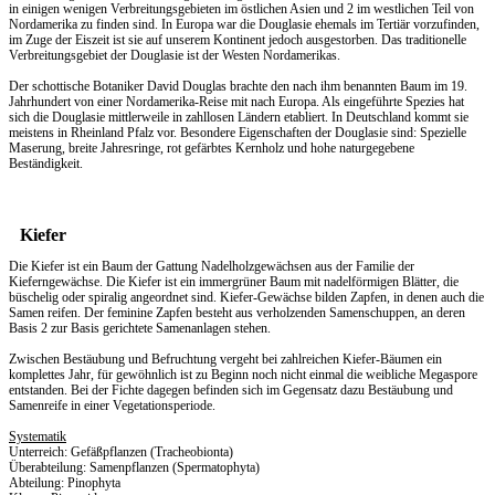
in einigen wenigen Verbreitungsgebieten im östlichen Asien und 2 im westlichen Teil von
Nordamerika zu finden sind. In Europa war die Douglasie ehemals im Tertiär vorzufinden,
im Zuge der Eiszeit ist sie auf unserem Kontinent jedoch ausgestorben. Das traditionelle
Verbreitungsgebiet der Douglasie ist der Westen Nordamerikas.
Der schottische Botaniker David Douglas brachte den nach ihm benannten Baum im 19.
Jahrhundert von einer Nordamerika-Reise mit nach Europa. Als eingeführte Spezies hat
sich die Douglasie mittlerweile in zahllosen Ländern etabliert. In Deutschland kommt sie
meistens in Rheinland Pfalz vor. Besondere Eigenschaften der Douglasie sind: Spezielle
Maserung, breite Jahresringe, rot gefärbtes Kernholz und hohe naturgegebene
Beständigkeit.
Kiefer
Die Kiefer ist ein Baum der Gattung Nadelholzgewächsen aus der Familie der
Kieferngewächse. Die Kiefer ist ein immergrüner Baum mit nadelförmigen Blätter, die
büschelig oder spiralig angeordnet sind. Kiefer-Gewächse bilden Zapfen, in denen auch die
Samen reifen. Der feminine Zapfen besteht aus verholzenden Samenschuppen, an deren
Basis 2 zur Basis gerichtete Samenanlagen stehen.
Zwischen Bestäubung und Befruchtung vergeht bei zahlreichen Kiefer-Bäumen ein
komplettes Jahr, für gewöhnlich ist zu Beginn noch nicht einmal die weibliche Megaspore
entstanden. Bei der Fichte dagegen befinden sich im Gegensatz dazu Bestäubung und
Samenreife in einer Vegetationsperiode.
Systematik
Unterreich: Gefäßpflanzen (Tracheobionta)
Überabteilung: Samenpflanzen (Spermatophyta)
Abteilung: Pinophyta