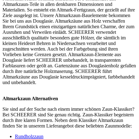
Altmarkzaun-Teile in allen denkbaren Dimensionen und
Materialien. So entsteht ein Altmark-Fertigzaun, der geziellt auf ihre
Ziele ausgelegt ist. Unsere Altmarkzaun-Bauelemente bekommen
Sie bei uns aus Douglasie. Altmarkzäune aus Holz verschaffen
Ihrem Grundstück einen einzigartigen natürlichen Charme, der zum
Ausruhen und Verweilen einlädt. SCHEERER verwendet
ausschließlich qualitativ besonders gute Hölzer, die sämtlich im
kleinen Heideort Behren in Niedersachsen verarbeitet und
zugeschnitten werden. Auch bei der Farbgebung sind ihren
Vorlieben keine Grenzen gesetzt. Altmarkzaun-Elemente aus
Douglasie liefert SCHEERER unbehandelt, in transparenten
Farblasuren oder geölt an.
Gartenzäune
aus Douglasienholz gefallen
durch ihre natürliche Holzmaserung. SCHEERER führt
Altmarkzäune aus Douglasie kesseldruckimprägniert, farbbehandelt
und unbehandelt.
Altmarkzaun Alternativen
Sie sind auf der Suche nach einem immer schönen
Zaun-Klassiker
?
Bei SCHEERER sind Sie genau richtig. Zaun-Klassiker begeistern
durch ihre klaren Formen. Neben dem Klassiker Altmarkzaun
finden Sie in unserem Lieferangebot diese beliebten Zaunmodelle:
Rundholzzaun