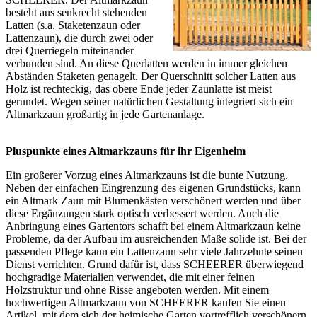
besteht aus senkrecht stehenden
Latten (s.a. Staketenzaun oder
Lattenzaun
), die durch zwei oder
drei Querriegeln miteinander
verbunden sind. An diese Querlatten werden in immer gleichen
Abständen Staketen genagelt. Der Querschnitt solcher Latten aus
Holz ist rechteckig, das obere Ende jeder Zaunlatte ist meist
gerundet. Wegen seiner natürlichen Gestaltung integriert sich ein
Altmarkzaun großartig in jede Gartenanlage.
Pluspunkte eines Altmarkzauns für ihr Eigenheim
Ein großerer Vorzug eines Altmarkzauns ist die bunte Nutzung.
Neben der einfachen Eingrenzung des eigenen Grundstücks, kann
ein Altmark Zaun mit Blumenkästen verschönert werden und über
diese Ergänzungen stark optisch verbessert werden. Auch die
Anbringung eines Gartentors schafft bei einem Altmarkzaun keine
Probleme, da der Aufbau im ausreichenden Maße solide ist. Bei der
passenden Pflege kann ein Lattenzaun sehr viele Jahrzehnte seinen
Dienst verrichten. Grund dafür ist, dass SCHEERER überwiegend
hochgradige Materialien verwendet, die mit einer feinen
Holzstruktur und ohne Risse angeboten werden. Mit einem
hochwertigen Altmarkzaun von SCHEERER kaufen Sie einen
Artikel, mit dem sich der heimische Garten vortrefflich verschönern