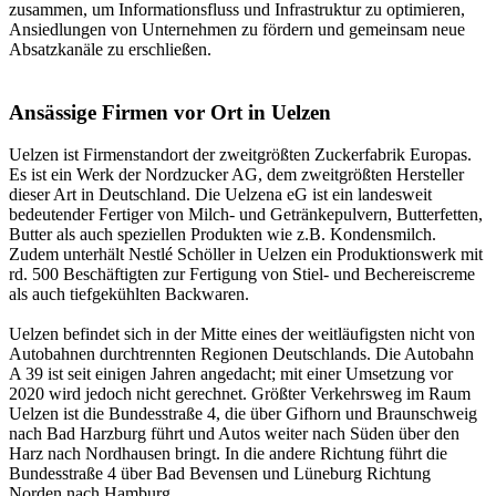
zusammen, um Informationsfluss und Infrastruktur zu optimieren,
Ansiedlungen von Unternehmen zu fördern und gemeinsam neue
Absatzkanäle zu erschließen.
Ansässige Firmen vor Ort in Uelzen
Uelzen ist Firmenstandort der zweitgrößten Zuckerfabrik Europas.
Es ist ein Werk der Nordzucker AG, dem zweitgrößten Hersteller
dieser Art in Deutschland. Die Uelzena eG ist ein landesweit
bedeutender Fertiger von Milch- und Getränkepulvern, Butterfetten,
Butter als auch speziellen Produkten wie z.B. Kondensmilch.
Zudem unterhält Nestlé Schöller in Uelzen ein Produktionswerk mit
rd. 500 Beschäftigten zur Fertigung von Stiel- und Bechereiscreme
als auch tiefgekühlten Backwaren.
Uelzen befindet sich in der Mitte eines der weitläufigsten nicht von
Autobahnen durchtrennten Regionen Deutschlands. Die Autobahn
A 39 ist seit einigen Jahren angedacht; mit einer Umsetzung vor
2020 wird jedoch nicht gerechnet. Größter Verkehrsweg im Raum
Uelzen ist die Bundesstraße 4, die über Gifhorn und Braunschweig
nach Bad Harzburg führt und Autos weiter nach Süden über den
Harz nach Nordhausen bringt. In die andere Richtung führt die
Bundesstraße 4 über Bad Bevensen und Lüneburg Richtung
Norden nach Hamburg.