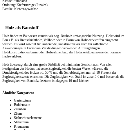
Klasse: Pinopsida
Ordnung: Kiefernartige (Pinales)
Familie: Kieferngewächse
Holz als Baustoff
Holz findet im Bauwesen zumeist als sog. Bauholz umfangreiche Nutzung. Holz wird im
Bau z.B. als Brettschichtholz, Vollholz oder in Form von Holzwerkstoffen eingesetzt
werden. Es wird sowohl für isolierende, konstruktive als auch für ästhetische
Anwendungen in Form von Verkleidungen verwendet. Auf tragfähigen
Holzkonstruktionen basiert der Holzrahmenbau, der Holzskelettbau sowie der normale
Fachwerkbau.
Holz überzeugt durch eine große Stabilität bei minimalen Gewicht aus. Von allen
Festigkeiten des Holzes hat seine Zugfestigkeit die besten Werte, während die
Druckfestigkeit des Holzes rd. 50 % und die Schubfestigkeit nur rd. 10 Prozent der
Zugfestigkeitswerte erreichen. Die Zugfestigkeit von Stahl ist zwar 5-6 mal besser als die
Zugfestigkeit von Bauholz, letzteres ist dagegen 16-mal leichter.
Ähnliche Kategorien:
Gartenzäune
Bohlenzaun
Zaunbau
Zäune
Sichtschutzelemente
Staketzaun
Kreuzzaun