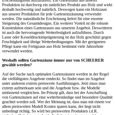
Erscheinungsbild aufzuführen. Ein Gartenzaun aus unserer
Produktion ist durchweg ein natürliches Produkt aus Holz und wirkt
deshalb hochwertig und natürlich. Deswegen kann ein
Holzzaun
aus unserer Produktion für jede Garteneinzäunung verwendet
werden. Die naturähnliche Erscheinung liefert für eine enorme
Steigerung des Gesamtdesigns. Ein weiterer Vorteil ist die robuste
Konstruktion eines Gartenzauns aus unserem Angebot. Desweiteren
ist auch die hervorragende Wetterfestigkeit aufzuführen. Durch
Lasur oder Kesseldruckimprägnierung ist das Holz geschützt gegen
Feuchtigkeit und übrige Wetterbedingungen. Mit der geeigneten
Pflege kann ein Fertigzaun aus Holz bestimmt viele Jahrzehnte
verwendet werden.
Weshalb sollten Gartenzäune immer nur von SCHEERER
gewählt werden?
Auf der Suche nach optimalen Gartenzäunen werden in der Regel
die vielfältigsten Angebote entdeckt. So findet man im Angebot
unter anderem extrem preiswerte Ausführungen. Jetzt muss man
extrem aufmerksam sein und die Angebote bzw. die Modelle
umfassend vergleichen. Im Prinzip gilt, dass bei der Anschaffung
von Gartenzäunen auf eine wetterbeständige und besondere Qualität
geachtet werden soll. Wer der Meinung ist, dass man mit einem vor
allem preiswerten Modell Kosten sparen kann, der liegt nicht
unbedingt richtig. So wird bei preiswerten Produkten i.d.R.