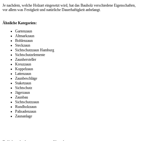
Je nachdem, welche Holzart eingesetzt wird, hat das Bauholz verschiedene Eigenschaften,
vor allem was Festigkeit und natürliche Dauerhaftigkeit anbelangt.
Ähnliche Kategorien:
Gartenzaun
Altmarkzaun
Bohlenzaun
Steckzaun
Sichtschutzzaun Hamburg
Sichtschutzelemente
Zaunhersteller
Kreuzzaun
Koppelzaun
Lattenzaun
Zaunbeschläge
Staketzaun
Sichtschutz
Jägerzaun
Zaunbau
Sichtschutzzaun
Rundholzzaun
Palisadenzaun
Zaunanlage