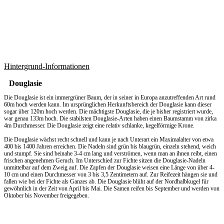
Hintergrund-Informationen
Douglasie
Die Douglasie ist ein immergrüner Baum, der in seiner in Europa anzutreffenden Art rund
60m hoch werden kann. Im ursprünglichen Herkunftsbereich der Douglasie kann dieser
sogar über 120m hoch werden. Die mächtigste Douglasie, die je bisher registriert wurde,
war genau 133m hoch. Die stabilsten Douglasie-Arten haben einen Baumstamm von zirka
4m Durchmesser. Die Douglasie zeigt eine relativ schlanke, kegelförmige Krone.
Die Douglasie wächst recht schnell und kann je nach Unterart ein Maximalalter von etwa
400 bis 1400 Jahren erreichen. Die Nadeln sind grün bis blaugrün, einzeln stehend, weich
und stumpf. Sie sind beinahe 3-4 cm lang und verströmen, wenn man an ihnen reibt, einen
frischen angenehmen Geruch. Im Unterschied zur Fichte sitzen die Douglasie-Nadeln
unmittelbar auf dem Zweig auf. Die Zapfen der Douglasie weisen eine Länge von über 4-
10 cm und einen Durchmesser von 3 bis 3,5 Zentimetern auf. Zur Reifezeit hängen sie und
fallen wie bei der Fichte als Ganzes ab. Die Douglasie blüht auf der Nordhalbkugel für
gewöhnlich in der Zeit von April bis Mai. Die Samen reifen bis September und werden von
Oktober bis November freigegeben.