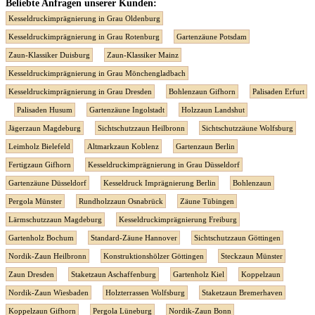
Beliebte Anfragen unserer Kunden:
Kesseldruckimprägnierung in Grau Oldenburg
Kesseldruckimprägnierung in Grau Rotenburg
Gartenzäune Potsdam
Zaun-Klassiker Duisburg
Zaun-Klassiker Mainz
Kesseldruckimprägnierung in Grau Mönchengladbach
Kesseldruckimprägnierung in Grau Dresden
Bohlenzaun Gifhorn
Palisaden Erfurt
Palisaden Husum
Gartenzäune Ingolstadt
Holzzaun Landshut
Jägerzaun Magdeburg
Sichtschutzzaun Heilbronn
Sichtschutzzäune Wolfsburg
Leimholz Bielefeld
Altmarkzaun Koblenz
Gartenzaun Berlin
Fertigzaun Gifhorn
Kesseldruckimprägnierung in Grau Düsseldorf
Gartenzäune Düsseldorf
Kesseldruck Imprägnierung Berlin
Bohlenzaun
Pergola Münster
Rundholzzaun Osnabrück
Zäune Tübingen
Lärmschutzzaun Magdeburg
Kesseldruckimprägnierung Freiburg
Gartenholz Bochum
Standard-Zäune Hannover
Sichtschutzzaun Göttingen
Nordik-Zaun Heilbronn
Konstruktionshölzer Göttingen
Steckzaun Münster
Zaun Dresden
Staketzaun Aschaffenburg
Gartenholz Kiel
Koppelzaun
Nordik-Zaun Wiesbaden
Holzterrassen Wolfsburg
Staketzaun Bremerhaven
Koppelzaun Gifhorn
Pergola Lüneburg
Nordik-Zaun Bonn