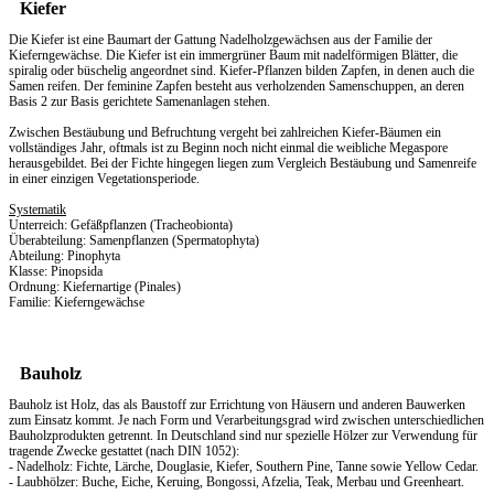
Kiefer
Die Kiefer ist eine Baumart der Gattung Nadelholzgewächsen aus der Familie der
Kieferngewächse. Die Kiefer ist ein immergrüner Baum mit nadelförmigen Blätter, die
spiralig oder büschelig angeordnet sind. Kiefer-Pflanzen bilden Zapfen, in denen auch die
Samen reifen. Der feminine Zapfen besteht aus verholzenden Samenschuppen, an deren
Basis 2 zur Basis gerichtete Samenanlagen stehen.
Zwischen Bestäubung und Befruchtung vergeht bei zahlreichen Kiefer-Bäumen ein
vollständiges Jahr, oftmals ist zu Beginn noch nicht einmal die weibliche Megaspore
herausgebildet. Bei der Fichte hingegen liegen zum Vergleich Bestäubung und Samenreife
in einer einzigen Vegetationsperiode.
Systematik
Unterreich: Gefäßpflanzen (Tracheobionta)
Überabteilung: Samenpflanzen (Spermatophyta)
Abteilung: Pinophyta
Klasse: Pinopsida
Ordnung: Kiefernartige (Pinales)
Familie: Kieferngewächse
Bauholz
Bauholz ist Holz, das als Baustoff zur Errichtung von Häusern und anderen Bauwerken
zum Einsatz kommt. Je nach Form und Verarbeitungsgrad wird zwischen unterschiedlichen
Bauholzprodukten getrennt. In Deutschland sind nur spezielle Hölzer zur Verwendung für
tragende Zwecke gestattet (nach DIN 1052):
- Nadelholz: Fichte, Lärche, Douglasie, Kiefer, Southern Pine, Tanne sowie Yellow Cedar.
- Laubhölzer: Buche, Eiche, Keruing, Bongossi, Afzelia, Teak, Merbau und Greenheart.