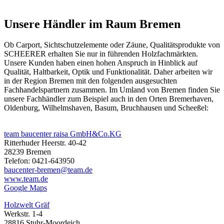
Unsere Händler im Raum Bremen
Ob
Carport
,
Sichtschutzelemente
oder
Zäune
, Qualitätsprodukte von
SCHEERER erhalten Sie nur in führenden Holzfachmärkten.
Unsere Kunden haben einen hohen Anspruch in Hinblick auf
Qualität, Haltbarkeit, Optik und Funktionalität. Daher arbeiten wir
in der Region Bremen mit den folgenden ausgesuchten
Fachhandelspartnern zusammen. Im Umland von Bremen finden Sie
unsere Fachhändler zum Beispiel auch in den Orten Bremerhaven,
Oldenburg, Wilhelmshaven, Basum, Bruchhausen und Scheeßel:
team baucenter raisa GmbH&Co.KG
Ritterhuder Heerstr. 40-42
28239 Bremen
Telefon: 0421-643950
baucenter-bremen@team.de
www.team.de
Google Maps
Holzwelt Gräf
Werkstr. 1-4
28816 Stuhr-Moordeich