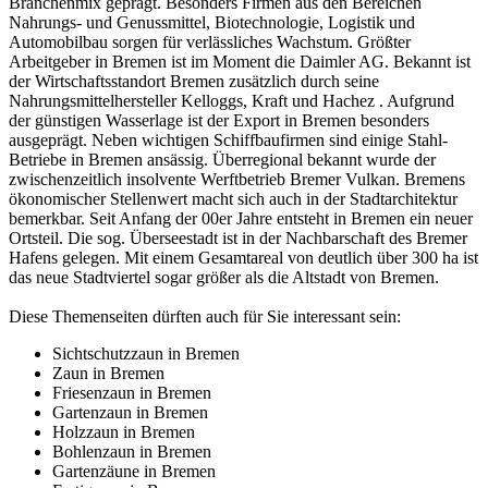
Branchenmix geprägt. Besonders Firmen aus den Bereichen
Nahrungs- und Genussmittel, Biotechnologie, Logistik und
Automobilbau sorgen für verlässliches Wachstum. Größter
Arbeitgeber in Bremen ist im Moment die Daimler AG. Bekannt ist
der Wirtschaftsstandort Bremen zusätzlich durch seine
Nahrungsmittelhersteller Kelloggs, Kraft und Hachez . Aufgrund
der günstigen Wasserlage ist der Export in Bremen besonders
ausgeprägt. Neben wichtigen Schiffbaufirmen sind einige Stahl-
Betriebe in Bremen ansässig. Überregional bekannt wurde der
zwischenzeitlich insolvente Werftbetrieb Bremer Vulkan. Bremens
ökonomischer Stellenwert macht sich auch in der Stadtarchitektur
bemerkbar. Seit Anfang der 00er Jahre entsteht in Bremen ein neuer
Ortsteil. Die sog. Überseestadt ist in der Nachbarschaft des Bremer
Hafens gelegen. Mit einem Gesamtareal von deutlich über 300 ha ist
das neue Stadtviertel sogar größer als die Altstadt von Bremen.
Diese Themenseiten dürften auch für Sie interessant sein:
Sichtschutzzaun in Bremen
Zaun in Bremen
Friesenzaun in Bremen
Gartenzaun in Bremen
Holzzaun in Bremen
Bohlenzaun in Bremen
Gartenzäune in Bremen