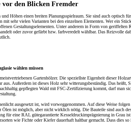
e vor den Blicken Fremder
 und Höhen einen breiten Planungsspielraum. Sie sind auch optisch fü
en mit sehr vielen Varianten bei den einzelnen Elementen. Wer ein Stü
n, offenen Gestaltungselementen. Unter anderem in Form von geriffel
andelt oder zuvor gefärbt bzw. farbveredelt wählbar. Das Reizvolle dab
tlich.
uglasie wählen müssen
eistvertriebenen Gartenhölzer. Die speziellste Eigenheit dieser Holzart
r aus. Außerdem ist dieses Holz sehr witterungsbeständig. Das heißt, S
achhaltig gepflegten Wald mit FSC-Zertifizierung kommt, darf man sic
staltung.
nlicht ausgesetzt ist, wird vorweggenommen. Auf diese Weise folgen e
r Ölen ist möglich, aber nicht wirklich nötig. Die Bauteile sind auch 
ung für eine RAL gütegarantierte Kesseldruckimprägnierung in Grau i
sorten wie Fichte oder Kiefer dauerhaft haltbar gemacht. Dass dies s