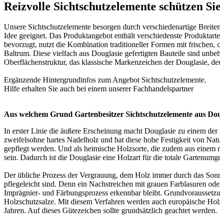
Reizvolle Sichtschutzelemente schützen Si
Unsere Sichtschutzelemente besorgen durch verschiedenartige Breiten
Idee geeignet. Das Produktangebot enthält verschiedenste Produktart
bevorzugt, nutzt die Kombination traditioneller Formen mit frische
Baltrum. Diese vielfach aus Douglasie gefertigten Bauteile sind unbeh
Oberflächenstruktur, das klassische Markenzeichen der Douglasie, deu
Ergänzende Hintergrundinfos zum Angebot
Sichtschutzelemente
.
Hilfe erhalten Sie auch bei einem unserer
Fachhandelspartner
Aus welchem Grund Gartenbesitzer Sichtschutzelemente aus Do
In erster Linie die äußere Erscheinung macht Douglasie zu einem der m
zweifelsohne hartes Nadelholz und hat diese hohe Festigkeit von Natu
gepflegt werden. Und als heimische Holzsorte, die zudem aus einem n
sein. Dadurch ist die Douglasie eine Holzart für die totale Gartenumge
Der übliche Prozess der Vergrauung, dem Holz immer durch das Sonne
pflegeleicht sind. Denn ein Nachstreichen mit grauen Farblasuren ode
Imprägnier- und Färbungsprozess erkennbar bleibt. Grundvoraussetz
Holzschutzsalze. Mit diesem Verfahren werden auch europäische Holz
Jahren. Auf dieses Gütezeichen sollte grundsätzlich geachtet werden.