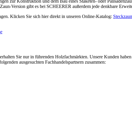
ngen zur Konstruktion und dem Bau eines Staketen- oder Palisadenza
 Zaun-Version gibt es bei SCHEERER außerdem jede denkbare Erweiter
en. Klicken Sie sich hier direkt in unseren Online-Katalog:
Steckzau
se
ten Sie nur in führenden Holzfachmärkten. Unsere Kunden haben ein
en folgenden ausgesuchten Fachhandelspartnern zusammen: