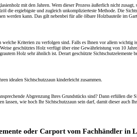
asienholz mit den Jahren. Wem dieser Prozess äußerlich nicht zusagt, 
lzöl die ergiebigste und zugleich unkomplizierteste Methode. Die Sicht
 werden kann. Das gilt nebenbei für alle ölbare Holzbauteile im Gar
lche Kriterien zu verfolgen sind. Falls es Ihnen vor allem wichtig ist,
e Weise geschütztes Holz verfügt über eine Gewährleistung von 10 Jahre
grautem Holz sehr ähnlich ist. Derart geschützte Sichtschutzelemente 
ren idealen Sichtschutzzaun kinderleicht zusammen.
ine ansprechende Abgrenzung Ihres Grundstücks sind? Dann erfüllen die
en lassen, wie hoch Ihr
Sichtschutzzaun
sein darf, damit dieser auch I
lemente oder Carport vom Fachhändler in L