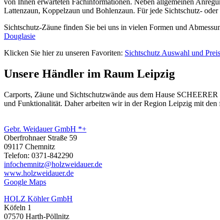
von Ihnen erwarteten Fachinformationen. Neben allgemeinen Anregu
Lattenzaun, Koppelzaun und Bohlenzaun. Für jede Sichtschutz- oder
Sichtschutz-Zäune finden Sie bei uns in vielen Formen und Abmessung
Douglasie
Klicken Sie hier zu unseren Favoriten:
Sichtschutz Auswahl und Prei
Unsere Händler im Raum Leipzig
Carports,
Zäune
und Sichtschutzwände aus dem Hause SCHEERER erhal
und Funktionalität. Daher arbeiten wir in der Region Leipzig mit d
Gebr. Weidauer GmbH *+
Oberfrohnaer Straße 59
09117 Chemnitz
Telefon: 0371-842290
infochemnitz@holzweidauer.de
www.holzweidauer.de
Google Maps
HOLZ Köhler GmbH
Köfeln 1
07570 Harth-Pöllnitz