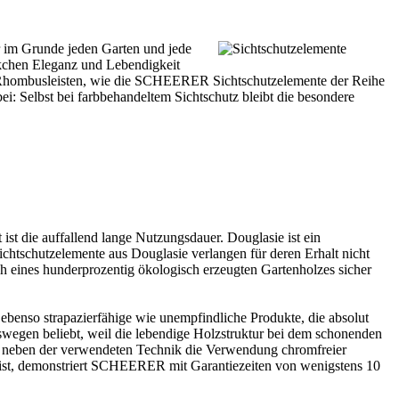
r im Grunde jeden Garten und jede
ckchen Eleganz und Lebendigkeit
ten Rhombusleisten, wie die SCHEERER Sichtschutzelemente der Reihe
ei: Selbst bei farbbehandeltem Sichtschutz bleibt die besondere
 ist die auffallend lange Nutzungsdauer. Douglasie ist ein
ichtschutzelemente aus Douglasie verlangen für deren Erhalt nicht
h eines hunderprozentig ökologisch erzeugten Gartenholzes sicher
benso strapazierfähige wie unempfindliche Produkte, die absolut
deswegen beliebt, weil die lebendige Holzstruktur bei dem schonenden
st neben der verwendeten Technik die Verwendung chromfreier
o ist, demonstriert SCHEERER mit Garantiezeiten von wenigstens 10