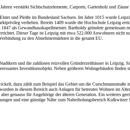
ahren verstärkt Sichtschutzelemente, Carports, Gartenholz und Zäune in
 Elster und Pleiße im Bundesland Sachsen. Im Jahre 1015 wurde Leipzi
tprivileg verliehen. Bereits 1409 wurde die Hochschule Leipzig errich
is 1847 als Gewandhauskapellmeister. Bartholdy gründete gemeinsam 
richtet. Dieser Tage ist Leipzig mit etwa 522.000 Anwohnern nicht nur
it Verbindung zu den Abnehmermärkten in die gesamt EU.
 Stadtkern und die zahllosen reizvollen Gründerzeithäuser in Leipzig. S
ssantes Investitionsobjekt. Neben größeren Wohngebäuden finden sich
ckelt, dazu zählt zum Beispiel das Gebiet um die Curschmannstraße im 
, wurden in diesem Bereich auch Anlagen für betreutes Wohnen im Alter 
 aber genauso für Angehörige der älteren Generation. Ein weiteres geei
chungen und eine günstige Nähe zum Naherholungsbereich Kulkwitzer 