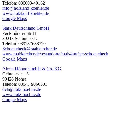
Telefon: 036603-40162
info@holzland-koehler.de
www.holzland-koehler.de
Google Maps
Stark Deutschland GmbH
Zackmünder Str 11
39218 Schönebeck
Telefon: 039287688720
Schoenebeck@raabkarcher.de
www.raabkarcher.de/a/standorte/raab-karcher/schoenebeck
Google Maps
Alwin Höhne GmbH & Co. KG
Gebreitestr. 13
99428 Nohra
Telefon: 03643-9060501
dvh@holz-hoehne.de
www.holz-hoehne.de
Google Maps