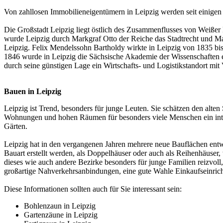
Von zahllosen Immobilieneigentümern in Leipzig werden seit einigen J
Die Großstadt Leipzig liegt östlich des Zusammenflusses von Weißer
wurde Leipzig durch Markgraf Otto der Reiche das Stadtrecht und Mark
Leipzig. Felix Mendelssohn Bartholdy wirkte in Leipzig von 1835 b
1846 wurde in Leipzig die Sächsische Akademie der Wissenschaften er
durch seine günstigen Lage ein Wirtschafts- und Logistikstandort m
Bauen in Leipzig
Leipzig ist Trend, besonders für junge Leuten. Sie schätzen den alten
Wohnungen und hohen Räumen für besonders viele Menschen ein intere
Gärten.
Leipzig hat in den vergangenen Jahren mehrere neue Bauflächen entwi
Bauart erstellt werden, als Doppelhäuser oder auch als Reihenhäuser
dieses wie auch andere Bezirke besonders für junge Familien reizvoll,
großartige Nahverkehrsanbindungen, eine gute Wahle Einkaufseinri
Diese Informationen sollten auch für Sie interessant sein:
Bohlenzaun in Leipzig
Gartenzäune in Leipzig