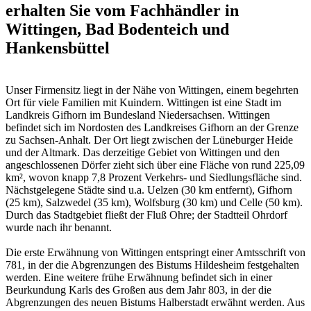
erhalten Sie vom Fachhändler in
Wittingen, Bad Bodenteich und
Hankensbüttel
Unser Firmensitz liegt in der Nähe von Wittingen, einem begehrten
Ort für viele Familien mit Kuindern. Wittingen ist eine Stadt im
Landkreis Gifhorn im Bundesland Niedersachsen. Wittingen
befindet sich im Nordosten des Landkreises Gifhorn an der Grenze
zu Sachsen-Anhalt. Der Ort liegt zwischen der Lüneburger Heide
und der Altmark. Das derzeitige Gebiet von Wittingen und den
angeschlossenen Dörfer zieht sich über eine Fläche von rund 225,09
km², wovon knapp 7,8 Prozent Verkehrs- und Siedlungsfläche sind.
Nächstgelegene Städte sind u.a. Uelzen (30 km entfernt), Gifhorn
(25 km), Salzwedel (35 km), Wolfsburg (30 km) und Celle (50 km).
Durch das Stadtgebiet fließt der Fluß Ohre; der Stadtteil Ohrdorf
wurde nach ihr benannt.
Die erste Erwähnung von Wittingen entspringt einer Amtsschrift von
781, in der die Abgrenzungen des Bistums Hildesheim festgehalten
werden. Eine weitere frühe Erwähnung befindet sich in einer
Beurkundung Karls des Großen aus dem Jahr 803, in der die
Abgrenzungen des neuen Bistums Halberstadt erwähnt werden. Aus