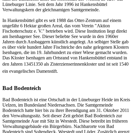
Lüneburger Linie. Seit dem Jahr 1996 ist Hankensbüttel
Verwaltungskern der gleichnamigen Samtgemeinde.
In Hankensbüttel gibt es seit 1988 das Otter-Zentrum auf einem
ungefähr 6 Hektar großen Areal, das vom Verein "Aktion
Fischotterschutz e. V." betrieben wird. Diese Institution liegt direkt
am Isenhagener See. Dieser beliebte See wurde in den 1960er
Jahren durch Ausbaggern künstlich angelegt. An selbiger Stelle gab
es über viele hundert Jahre Fischteiche des nahe gelegenen Klosters
Isenhagen, die im 19. Jahrhundert zu einer Wiese gemacht wurden.
Das Kloster Isenhagen am Ortsrand von Hankensbüttel entstand in
den Jahren 13451350 als Zisterzienserinnenkloster und ist seit 1540
ein evangelisches Damenstift.
Bad Bodenteich
Bad Bodenteich ist eine Ortschaft in der Lüneburger Heide im Kreis
Uelzen, im Bundesland Niedersachsen. Die Samtgemeinde
Bodenteich hatte hier bis zu ihrer Beendigung am 31. Oktober 2011
den Verwaltungssitz. Seit dieser Zeit gehört Bad Bodenteich zur
Samtgemeinde Aue mit Sitz in Wrestedt. Diese betreibt im früheren
Verwaltungsgebäude ein Bürgerbüro. Nachbarorte von Bad
Bodenteich sind Soltendieck, Wrestedt und Lüder. Zusätzlich grenzt