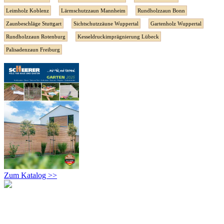
Leimholz Koblenz
Lärmschutzzaun Mannheim
Rundholzzaun Bonn
Zaunbeschläge Stuttgart
Sichtschutzzäune Wuppertal
Gartenholz Wuppertal
Rundholzzaun Rotenburg
Kesseldruckimprägnierung Lübeck
Palisadenzaun Freiburg
Zum Katalog >>