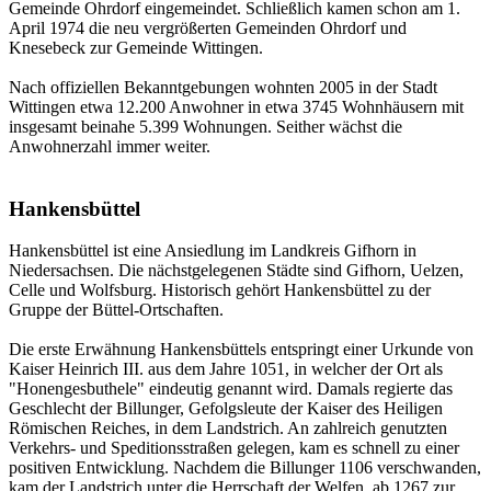
Gemeinde Ohrdorf eingemeindet. Schließlich kamen schon am 1.
April 1974 die neu vergrößerten Gemeinden Ohrdorf und
Knesebeck zur Gemeinde Wittingen.
Nach offiziellen Bekanntgebungen wohnten 2005 in der Stadt
Wittingen etwa 12.200 Anwohner in etwa 3745 Wohnhäusern mit
insgesamt beinahe 5.399 Wohnungen. Seither wächst die
Anwohnerzahl immer weiter.
Hankensbüttel
Hankensbüttel ist eine Ansiedlung im Landkreis Gifhorn in
Niedersachsen. Die nächstgelegenen Städte sind Gifhorn, Uelzen,
Celle und Wolfsburg. Historisch gehört Hankensbüttel zu der
Gruppe der Büttel-Ortschaften.
Die erste Erwähnung Hankensbüttels entspringt einer Urkunde von
Kaiser Heinrich III. aus dem Jahre 1051, in welcher der Ort als
"Honengesbuthele" eindeutig genannt wird. Damals regierte das
Geschlecht der Billunger, Gefolgsleute der Kaiser des Heiligen
Römischen Reiches, in dem Landstrich. An zahlreich genutzten
Verkehrs- und Speditionsstraßen gelegen, kam es schnell zu einer
positiven Entwicklung. Nachdem die Billunger 1106 verschwanden,
kam der Landstrich unter die Herrschaft der Welfen, ab 1267 zur