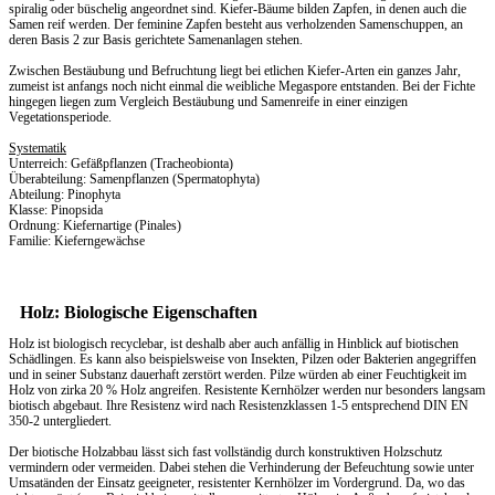
spiralig oder büschelig angeordnet sind. Kiefer-Bäume bilden Zapfen, in denen auch die
Samen reif werden. Der feminine Zapfen besteht aus verholzenden Samenschuppen, an
deren Basis 2 zur Basis gerichtete Samenanlagen stehen.
Zwischen Bestäubung und Befruchtung liegt bei etlichen Kiefer-Arten ein ganzes Jahr,
zumeist ist anfangs noch nicht einmal die weibliche Megaspore entstanden. Bei der Fichte
hingegen liegen zum Vergleich Bestäubung und Samenreife in einer einzigen
Vegetationsperiode.
Systematik
Unterreich: Gefäßpflanzen (Tracheobionta)
Überabteilung: Samenpflanzen (Spermatophyta)
Abteilung: Pinophyta
Klasse: Pinopsida
Ordnung: Kiefernartige (Pinales)
Familie: Kieferngewächse
Holz: Biologische Eigenschaften
Holz ist biologisch recyclebar, ist deshalb aber auch anfällig in Hinblick auf biotischen
Schädlingen. Es kann also beispielsweise von Insekten, Pilzen oder Bakterien angegriffen
und in seiner Substanz dauerhaft zerstört werden. Pilze würden ab einer Feuchtigkeit im
Holz von zirka 20 % Holz angreifen. Resistente Kernhölzer werden nur besonders langsam
biotisch abgebaut. Ihre Resistenz wird nach Resistenzklassen 1-5 entsprechend DIN EN
350-2 untergliedert.
Der biotische Holzabbau lässt sich fast vollständig durch konstruktiven Holzschutz
vermindern oder vermeiden. Dabei stehen die Verhinderung der Befeuchtung sowie unter
Umsatänden der Einsatz geeigneter, resistenter Kernhölzer im Vordergrund. Da, wo das