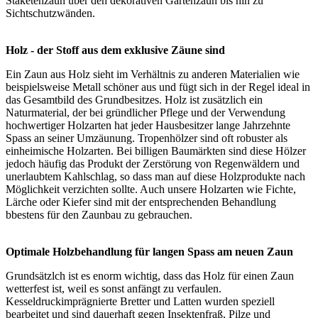
Staketenzaun über den dekorativen
Gartenzaun
bis hin zu
Sichtschutzwänden.
Holz - der Stoff aus dem exklusive Zäune sind
Ein Zaun aus Holz sieht im Verhältnis zu anderen Materialien wie
beispielsweise Metall schöner aus und fügt sich in der Regel ideal in
das Gesamtbild des Grundbesitzes. Holz ist zusätzlich ein
Naturmaterial, der bei gründlicher Pflege und der Verwendung
hochwertiger Holzarten hat jeder Hausbesitzer lange Jahrzehnte
Spass an seiner Umzäunung. Tropenhölzer sind oft robuster als
einheimische Holzarten. Bei billigen Baumärkten sind diese Hölzer
jedoch häufig das Produkt der Zerstörung von Regenwäldern und
unerlaubtem Kahlschlag, so dass man auf diese Holzprodukte nach
Möglichkeit verzichten sollte. Auch unsere Holzarten wie Fichte,
Lärche oder Kiefer sind mit der entsprechenden Behandlung
bbestens für den Zaunbau zu gebrauchen.
Optimale Holzbehandlung für langen Spass am neuen Zaun
Grundsätzlch ist es enorm wichtig, dass das Holz für einen Zaun
wetterfest ist, weil es sonst anfängt zu verfaulen.
Kesseldruckimprägnierte Bretter und Latten wurden speziell
bearbeitet und sind dauerhaft gegen Insektenfraß, Pilze und