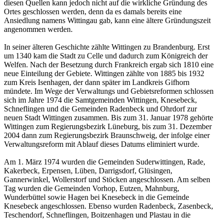
diesen Quellen kann jedoch nicht auf die wirkliche Gründung des
Ortes geschlossen werden, denn da es damals bereits eine
Ansiedlung namens Wittingau gab, kann eine ältere Gründungszeit
angenommen werden.
In seiner älteren Geschichte zählte Wittingen zu Brandenburg. Erst
um 1340 kam die Stadt zu Celle und dadurch zum Königreich der
Welfen. Nach der Besetzung durch Frankreich ergab sich 1810 eine
neue Einteilung der Gebiete. Wittingen zählte von 1885 bis 1932
zum Kreis Isenhagen, der dann später im Landkreis Gifhorn
mündete. Im Wege der Verwaltungs und Gebietsreformen schlossen
sich im Jahre 1974 die Samtgemeinden Wittingen, Knesebeck,
Schneflingen und die Gemeinden Radenbeck und Ohrdorf zur
neuen Stadt Wittingen zusammen. Bis zum 31. Januar 1978 gehörte
Wittingen zum Regierungsbezirk Lüneburg, bis zum 31. Dezember
2004 dann zum Regierungsbezirk Braunschweig, der infolge einer
Verwaltungsreform mit Ablauf dieses Datums eliminiert wurde.
Am 1. März 1974 wurden die Gemeinden Suderwittingen, Rade,
Kakerbeck, Erpensen, Lüben, Darrigsdorf, Glüsingen,
Gannerwinkel, Wollerstorf und Stöcken angeschlossen. Am selben
Tag wurden die Gemeinden Vorhop, Eutzen, Mahnburg,
Wunderbüttel sowie Hagen bei Knesebeck in die Gemeinde
Knesebeck angeschlossen. Ebenso wurden Radenbeck, Zasenbeck,
Teschendorf, Schneflingen, Boitzenhagen und Plastau in die