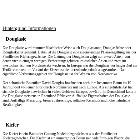
Hintergrund-Informationen
Douglasie
Die Douglasie wird mitunter fälschlicher Weise auch Douglastanne, Douglasfichte oder
Douglaskiefer genannt. Dabei ist die Douglasie eine eigenständige Pflanzengattung aus der
Familie der Kieferngewächse. Die Gattung der Douglasien zeigt nur etwa 6 Arten, von
denen vier in einigen wenigen Verbreitungsgebieten im östlichen Asien und zwei im
westlichen Teil von Nordamerika wachsen. In Europa war die Douglasie vor langer Zeit im
Tertiär vertreten, im Verlauf der Eiszeit ist sie hierzulande jedoch ausgestorben. Das
eigentliche Verbreitungsgebiet der Douglasie ist der Westen von Nordamerika.
Der schottische Botaniker David Douglas brachte den nach ihm benannten Baum im 19.
Jahrhundert von einer Tour durch Nordamerika mit nach Europa. Als eingeführte Art hat
sich die Douglasie inzwischen in vielen Gebieten Europas bewährt. In Deutschland kommt
die Douglasie meistens in Rheinland Pfalz vor. Auffällige Eigenschaften der Douglasie
sind: Auffällige Maserung, breiere Jahresringe, rötliches Kernholz und hohe natürliche
Beständigkeit.
Kiefer
Die Kiefer ist ein Baum der Gattung Nadelholzgewächsen aus der Familie der
Kieferngewächse. Die Kiefer ist ein immergrüner Baum mit nadelförmigen Blätter, die