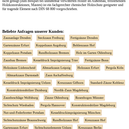
nicht genügt (zum Beispiel bei unmittelbar verwitterten Hölzer im Außenbau, freistehenden
Holzkonstruktionen, Masten) ist ein fachgerechter chemischer Holzschutz geeigneter und
für tragende Element nach DIN 68 800 vorgeschrieben.
Beliebte Anfragen unserer Kunden:
Zaunanlage Dresden
Steckzaun Freiburg
Fertigzäune Dresden
Gartenzäune Erfurt
Koppelzaun Augsburg
Bohlenzaun Hof
Koppelzaun Potsdam
Rundholzzaun Bremen
Holz im Garten Oldenburg
Zaunbau Bremen
Kesseldruck Imprägnierung Trier
Fertigzäune Bonn
Holzzäune Lüdenscheid
Altmarkzaun Leipzig
Holzzaun Erfurt
Pergola Köln
Altmarkzaun Darmstadt
Zaun Aschaffenburg
Kesseldruck Imprägnierung Uelzen
Kreuzzaun Gifhorn
Standard-Zäune Koblenz
Konstruktionshölzer Duisburg
Nordik-Zaun Magdeburg
Zaunbeschläge Wolfsburg
Zäune Oldenburg
Rosenbogen Münster
Sichtschutz Wiesbaden
Pergola Hannover
Konstruktionshölzer Magdeburg
Nut-und-Federbretter Potsdam
Kesseldruckimprägnierung München
Sichtschutzzäune Braunschweig
Rundholzzaun Hof
Kreuzzaun Hof
Gartenzaun Erfurt
Sichtschutzelemente Uelzen
Kreuzzaun Berlin