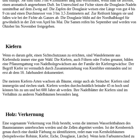
und stumpf. Sie sind rund 3 bis 4 Zentimeter lang und verströmen, wenn man sie zerreibt,
einen aromatisch angenehmen Duft. Im Unterschied zur Fichte sitzen die Douglasie-Nadeln
unmittelbar auf dem Zweig auf. Die Zapfen der Douglasie weisen eine Länge von gut 4 bis
9 cm und einen Durchmesser von 3 bis 3,5 Zentimetern auf. Zur Reifezeit hängen sie und
fallen wie bei der Fichte als Ganzes ab. Die Douglasie blüht auf der Nordhalbkugel für
gewöhnlich in der Zeit von April bis Mai. Die Samen reifen bis September und werden von
Oktober bis November freigegeben.
Kiefern
Wenn es darum geht, einen
Sichtschutzzaun
zu errichten, sind Wandelemente aus
Kiefernholz immer eine gute Wahl. Die Kiefern, auch Föhren oder Forlen genannt, bilden
eine Pflanzengattung von Nadelholzgewächsen aus der Familie der Kieferngewächse. Der
Begriff Kiefer ist vermutlich durch Zusammenziehung von Kienföhre entstanden und ist
erst ab dem 16. Jahrhundert dokumentiert.
Die meisten Kiefern-Arten wachsen als Bäume, einige auch als Sträucher. Kiefern sind
immergrün und riechen stark. Kiefern werden durchschnittlich beinahe 45 m hoch und
können bis zu um und bei 600 Jahre alt werden. Ihre Nadelblätter der Kiefern sind im
Verhältnis zu anderen Nadelbäumen besonders lang.
Holz: Verkernung
Eine sogenannte Verkernung von Holz besteht, wenn die internen Wasserleitbahnen des
Baumstammes unterbrochen werden und die Zellen abgetötet werden. Ist der Kernbereich
genau durch eine dunkle Färbung zu identifizieren, redet man von Kernholzbäumen
(beispielsweise Robinie, Kiefer, Eiche, Douglasie, Lärche). Wenn kein Farbunterschied zu