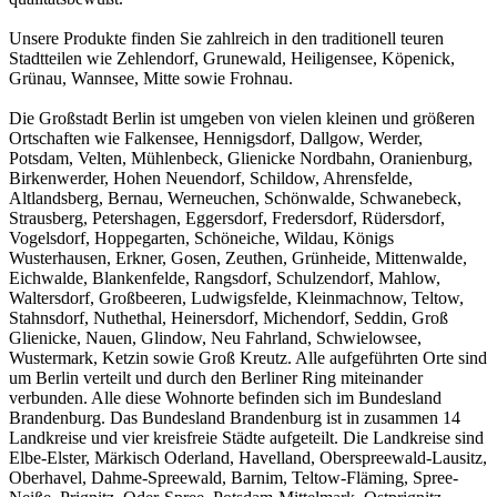
Unsere Produkte finden Sie zahlreich in den traditionell teuren
Stadtteilen wie Zehlendorf, Grunewald, Heiligensee, Köpenick,
Grünau, Wannsee, Mitte sowie Frohnau.
Die Großstadt Berlin ist umgeben von vielen kleinen und größeren
Ortschaften wie Falkensee, Hennigsdorf, Dallgow, Werder,
Potsdam, Velten, Mühlenbeck, Glienicke Nordbahn, Oranienburg,
Birkenwerder, Hohen Neuendorf, Schildow, Ahrensfelde,
Altlandsberg, Bernau, Werneuchen, Schönwalde, Schwanebeck,
Strausberg, Petershagen, Eggersdorf, Fredersdorf, Rüdersdorf,
Vogelsdorf, Hoppegarten, Schöneiche, Wildau, Königs
Wusterhausen, Erkner, Gosen, Zeuthen, Grünheide, Mittenwalde,
Eichwalde, Blankenfelde, Rangsdorf, Schulzendorf, Mahlow,
Waltersdorf, Großbeeren, Ludwigsfelde, Kleinmachnow, Teltow,
Stahnsdorf, Nuthethal, Heinersdorf, Michendorf, Seddin, Groß
Glienicke, Nauen, Glindow, Neu Fahrland, Schwielowsee,
Wustermark, Ketzin sowie Groß Kreutz. Alle aufgeführten Orte sind
um Berlin verteilt und durch den Berliner Ring miteinander
verbunden. Alle diese Wohnorte befinden sich im Bundesland
Brandenburg. Das Bundesland Brandenburg ist in zusammen 14
Landkreise und vier kreisfreie Städte aufgeteilt. Die Landkreise sind
Elbe-Elster, Märkisch Oderland, Havelland, Oberspreewald-Lausitz,
Oberhavel, Dahme-Spreewald, Barnim, Teltow-Fläming, Spree-