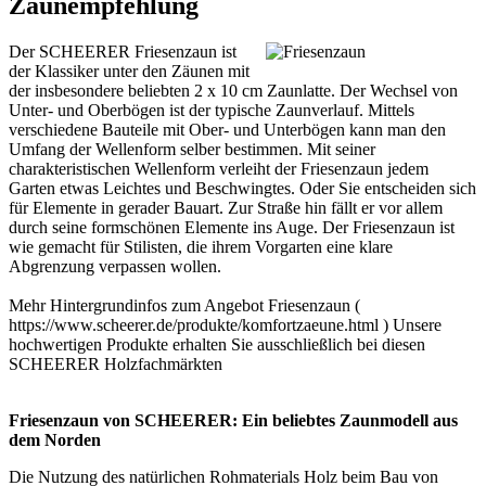
Zaunempfehlung
Der SCHEERER Friesenzaun ist
der Klassiker unter den Zäunen mit
der insbesondere beliebten 2 x 10 cm Zaunlatte. Der Wechsel von
Unter- und Oberbögen ist der typische Zaunverlauf. Mittels
verschiedene Bauteile mit Ober- und Unterbögen kann man den
Umfang der Wellenform selber bestimmen. Mit seiner
charakteristischen Wellenform verleiht der Friesenzaun jedem
Garten etwas Leichtes und Beschwingtes. Oder Sie entscheiden sich
für Elemente in gerader Bauart. Zur Straße hin fällt er vor allem
durch seine formschönen Elemente ins Auge. Der Friesenzaun ist
wie gemacht für Stilisten, die ihrem Vorgarten eine klare
Abgrenzung verpassen wollen.
Mehr Hintergrundinfos zum Angebot Friesenzaun (
https://www.scheerer.de/produkte/komfortzaeune.html ) Unsere
hochwertigen Produkte erhalten Sie ausschließlich bei diesen
SCHEERER
Holzfachmärkten
Friesenzaun von SCHEERER: Ein beliebtes Zaunmodell aus
dem Norden
Die Nutzung des natürlichen Rohmaterials Holz beim Bau von