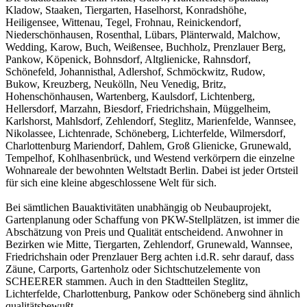
Kladow, Staaken, Tiergarten, Haselhorst, Konradshöhe,
Heiligensee, Wittenau, Tegel, Frohnau, Reinickendorf,
Niederschönhausen, Rosenthal, Lübars, Plänterwald, Malchow,
Wedding, Karow, Buch, Weißensee, Buchholz, Prenzlauer Berg,
Pankow, Köpenick, Bohnsdorf, Altglienicke, Rahnsdorf,
Schönefeld, Johannisthal, Adlershof, Schmöckwitz, Rudow,
Bukow, Kreuzberg, Neukölln, Neu Venedig, Britz,
Hohenschönhausen, Wartenberg, Kaulsdorf, Lichtenberg,
Hellersdorf, Marzahn, Biesdorf, Friedrichshain, Müggelheim,
Karlshorst, Mahlsdorf, Zehlendorf, Steglitz, Marienfelde, Wannsee,
Nikolassee, Lichtenrade, Schöneberg, Lichterfelde, Wilmersdorf,
Charlottenburg Mariendorf, Dahlem, Groß Glienicke, Grunewald,
Tempelhof, Kohlhasenbrück, und Westend verkörpern die einzelne
Wohnareale der bewohnten Weltstadt Berlin. Dabei ist jeder Ortsteil
für sich eine kleine abgeschlossene Welt für sich.
Bei sämtlichen Bauaktivitäten unabhängig ob Neubauprojekt,
Gartenplanung oder Schaffung von PKW-Stellplätzen, ist immer die
Abschätzung von Preis und Qualität entscheidend. Anwohner in
Bezirken wie Mitte, Tiergarten, Zehlendorf, Grunewald, Wannsee,
Friedrichshain oder Prenzlauer Berg achten i.d.R. sehr darauf, dass
Zäune, Carports, Gartenholz oder Sichtschutzelemente von
SCHEERER stammen. Auch in den Stadtteilen Steglitz,
Lichterfelde, Charlottenburg, Pankow oder Schöneberg sind ähnlich
qualitätsbewußt.