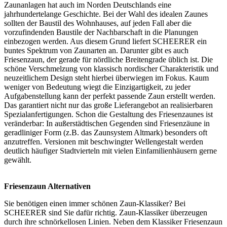
Zaunanlagen hat auch im Norden Deutschlands eine
jahrhundertelange Geschichte. Bei der Wahl des idealen Zaunes
sollten der Baustil des Wohnhauses, auf jeden Fall aber die
vorzufindenden Baustile der Nachbarschaft in die Planungen
einbezogen werden. Aus diesem Grund liefert SCHEERER ein
buntes Spektrum von Zaunarten an. Darunter gibt es auch
Friesenzaun, der gerade für nördliche Breitengrade üblich ist. Die
schöne Verschmelzung von klassisch nordischer Charakteristik und
neuzeitlichem Design steht hierbei überwiegen im Fokus. Kaum
weniger von Bedeutung wiegt die Einzigartigkeit, zu jeder
Aufgabenstellung kann der perfekt passende Zaun erstellt werden.
Das garantiert nicht nur das große Lieferangebot an realisierbaren
Spezialanfertigungen. Schon die Gestaltung des Friesenzaunes ist
veränderbar: In außerstädtischen Gegenden sind Friesenzäune in
geradliniger Form (z.B. das Zaunsystem Altmark) besonders oft
anzutreffen. Versionen mit beschwingter Wellengestalt werden
deutlich häufiger Stadtvierteln mit vielen Einfamilienhäusern gerne
gewählt.
Friesenzaun Alternativen
Sie benötigen einen immer schönen
Zaun-Klassiker
? Bei
SCHEERER sind Sie dafür richtig. Zaun-Klassiker überzeugen
durch ihre schnörkellosen Linien. Neben dem Klassiker Friesenzaun