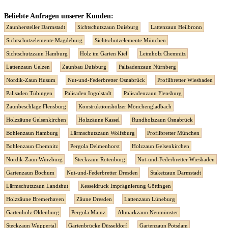
Beliebte Anfragen unserer Kunden:
Zaunhersteller Darmstadt
Sichtschutzzaun Duisburg
Lattenzaun Heilbronn
Sichtschutzelemente Magdeburg
Sichtschutzelemente München
Sichtschutzzaun Hamburg
Holz im Garten Kiel
Leimholz Chemnitz
Lattenzaun Uelzen
Zaunbau Duisburg
Palisadenzaun Nürnberg
Nordik-Zaun Husum
Nut-und-Federbretter Osnabrück
Profilbretter Wiesbaden
Palisaden Tübingen
Palisaden Ingolstadt
Palisadenzaun Flensburg
Zaunbeschläge Flensburg
Konstruktionshölzer Mönchengladbach
Holzzäune Gelsenkirchen
Holzzäune Kassel
Rundholzzaun Osnabrück
Bohlenzaun Hamburg
Lärmschutzzaun Wolfsburg
Profilbretter München
Bohlenzaun Chemnitz
Pergola Delmenhorst
Holzzaun Gelsenkirchen
Nordik-Zaun Würzburg
Steckzaun Rotenburg
Nut-und-Federbretter Wiesbaden
Gartenzaun Bochum
Nut-und-Federbretter Dresden
Staketzaun Darmstadt
Lärmschutzzaun Landshut
Kesseldruck Imprägnierung Göttingen
Holzzäune Bremerhaven
Zäune Dresden
Lattenzaun Lüneburg
Gartenholz Oldenburg
Pergola Mainz
Altmarkzaun Neumünster
Steckzaun Wuppertal
Gartenbrücke Düsseldorf
Gartenzaun Potsdam