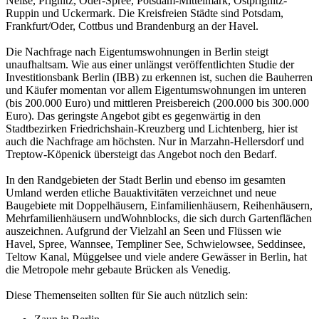
Neiße, Prignitz, Oder-Spree, Potsdam-Mittelmark, Ostprignitz-
Ruppin und Uckermark. Die Kreisfreien Städte sind Potsdam,
Frankfurt/Oder, Cottbus und Brandenburg an der Havel.
Die Nachfrage nach Eigentumswohnungen in Berlin steigt
unaufhaltsam. Wie aus einer unlängst veröffentlichten Studie der
Investitionsbank Berlin (IBB) zu erkennen ist, suchen die Bauherren
und Käufer momentan vor allem Eigentumswohnungen im unteren
(bis 200.000 Euro) und mittleren Preisbereich (200.000 bis 300.000
Euro). Das geringste Angebot gibt es gegenwärtig in den
Stadtbezirken Friedrichshain-Kreuzberg und Lichtenberg, hier ist
auch die Nachfrage am höchsten. Nur in Marzahn-Hellersdorf und
Treptow-Köpenick übersteigt das Angebot noch den Bedarf.
In den Randgebieten der Stadt Berlin und ebenso im gesamten
Umland werden etliche Bauaktivitäten verzeichnet und neue
Baugebiete mit Doppelhäusern, Einfamilienhäusern, Reihenhäusern,
Mehrfamilienhäusern undWohnblocks, die sich durch Gartenflächen
auszeichnen. Aufgrund der Vielzahl an Seen und Flüssen wie
Havel, Spree, Wannsee, Templiner See, Schwielowsee, Seddinsee,
Teltow Kanal, Müggelsee und viele andere Gewässer in Berlin, hat
die Metropole mehr gebaute Brücken als Venedig.
Diese Themenseiten sollten für Sie auch nützlich sein: