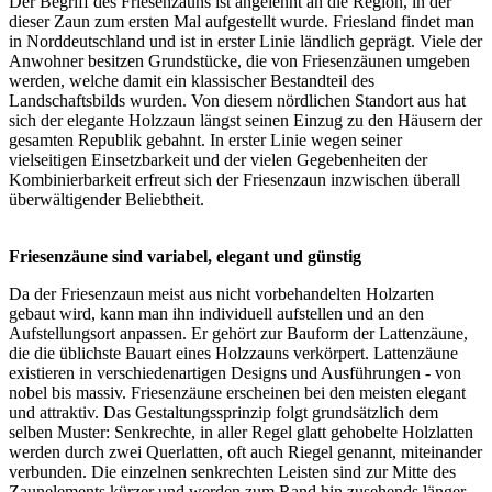
Der Begriff des Friesenzauns ist angelehnt an die Region, in der
dieser
Zaun
zum ersten Mal aufgestellt wurde. Friesland findet man
in Norddeutschland und ist in erster Linie ländlich geprägt. Viele der
Anwohner besitzen Grundstücke, die von Friesenzäunen umgeben
werden, welche damit ein klassischer Bestandteil des
Landschaftsbilds wurden. Von diesem nördlichen Standort aus hat
sich der elegante
Holzzaun
längst seinen Einzug zu den Häusern der
gesamten Republik gebahnt. In erster Linie wegen seiner
vielseitigen Einsetzbarkeit und der vielen Gegebenheiten der
Kombinierbarkeit erfreut sich der Friesenzaun inzwischen überall
überwältigender Beliebtheit.
Friesenzäune sind variabel, elegant und günstig
Da der Friesenzaun meist aus nicht vorbehandelten Holzarten
gebaut wird, kann man ihn individuell aufstellen und an den
Aufstellungsort anpassen. Er gehört zur Bauform der Lattenzäune,
die die üblichste Bauart eines Holzzauns verkörpert. Lattenzäune
existieren in verschiedenartigen Designs und Ausführungen - von
nobel bis massiv. Friesenzäune erscheinen bei den meisten elegant
und attraktiv. Das Gestaltungssprinzip folgt grundsätzlich dem
selben Muster: Senkrechte, in aller Regel glatt gehobelte Holzlatten
werden durch zwei Querlatten, oft auch Riegel genannt, miteinander
verbunden. Die einzelnen senkrechten Leisten sind zur Mitte des
Zaunelements kürzer und werden zum Rand hin zusehends länger.