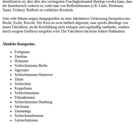
identifizieren ist, aber über den verringerten Feuchtigkeitsanteil überlegt werden kann, dass
der Innenbereich verkernt ist, redet man von Reifholzbäumen (z.B. Linde, Birnbaum,
Tanne, Fichten). Reifholz ist wirkliches Kernholz.
Sehr viele Bäume neigen demgegenüber zu einer fakultativen Verkernung (beispielsweise
Buche, Esche, Kirsche. Der Kern ist zwar farblich abgesetzt, man spricht allerdings von
einem Falschkern, da die Kernbildung nicht endogen und regelmäßig stattfindet, sondern
durch exogene Einflüsse ausgelöst wird. Der Falschkern hat keine höhere Haltbarkeit.
Ähnliche Kategorien:
Fertigzaun
Zaunbau
Holzzaun
Sichtschutzzaun Berlin
Jägerzaun
Sichtschutzzaun Hannover
Zäune
Sichtschutz
Koppelzaun
Sichtschutzzäune
Palisadenzaun
Sichtschutzzaun Hamburg
Steckzaun
Zaunanlage
Sichtschutzelemente
Lärmschutzzaun