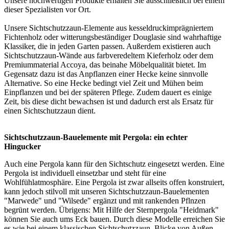
Unsere hochwertigen Produkte erhalten Sie ausschließlich bei einem
dieser
Spezialisten vor Ort
.
Unsere Sichtschutzzaun-Elemente aus kesseldruckimprägniertem
Fichtenholz oder witterungsbeständiger Douglasie sind wahrhaftige
Klassiker, die in jeden Garten passen. Außerdem existieren auch
Sichtschutzzaun-Wände aus farbveredeltem Kieferholz oder dem
Premiummaterial Accoya, das beinahe Möbelqualität bietet. Im
Gegensatz dazu ist das Anpflanzen einer Hecke keine sinnvolle
Alternative. So eine Hecke bedingt viel Zeit und Mühen beim
Einpflanzen und bei der späteren Pflege. Zudem dauert es einige
Zeit, bis diese dicht bewachsen ist und dadurch erst als Ersatz für
einen Sichtschutzzaun dient.
Sichtschutzzaun-Bauelemente mit Pergola: ein echter
Hingucker
Auch eine Pergola kann für den Sichtschutz eingesetzt werden. Eine
Pergola ist individuell einsetzbar und steht für eine
Wohlfühlatmosphäre. Eine Pergola ist zwar allseits offen konstruiert,
kann jedoch stilvoll mit unseren Sichtschutzzaun-Bauelementen
"Marwede" und "Wilsede" ergänzt und mit rankenden Pflnzen
begrünt werden. Übrigens: Mit Hilfe der Sternpergola "Heidmark"
können Sie auch ums Eck bauen. Durch diese Modelle erreichen Sie
es wie bei einem klassischen Sichtschutzzaun, Blicke von Außen