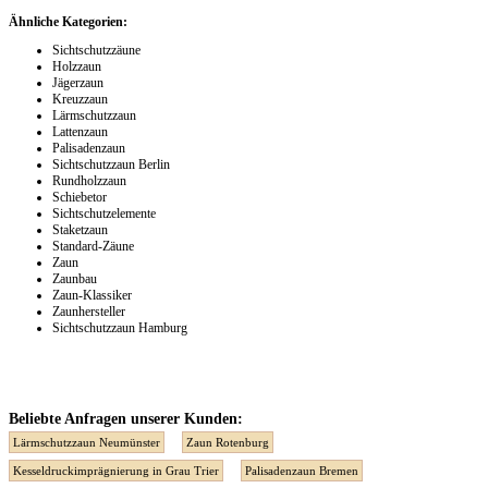
Ähnliche Kategorien:
Sichtschutzzäune
Holzzaun
Jägerzaun
Kreuzzaun
Lärmschutzzaun
Lattenzaun
Palisadenzaun
Sichtschutzzaun Berlin
Rundholzzaun
Schiebetor
Sichtschutzelemente
Staketzaun
Standard-Zäune
Zaun
Zaunbau
Zaun-Klassiker
Zaunhersteller
Sichtschutzzaun Hamburg
Beliebte Anfragen unserer Kunden:
Lärmschutzzaun Neumünster
Zaun Rotenburg
Kesseldruckimprägnierung in Grau Trier
Palisadenzaun Bremen