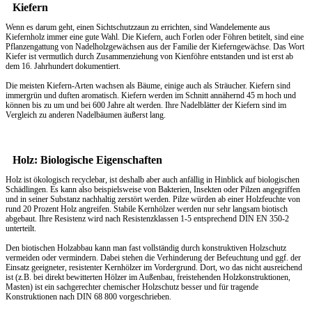
Kiefern
Wenn es darum geht, einen
Sichtschutzzaun
zu errichten, sind Wandelemente aus
Kiefernholz immer eine gute Wahl. Die Kiefern, auch Forlen oder Föhren betitelt, sind eine
Pflanzengattung von Nadelholzgewächsen aus der Familie der Kieferngewächse. Das Wort
Kiefer ist vermutlich durch Zusammenziehung von Kienföhre entstanden und ist erst ab
dem 16. Jahrhundert dokumentiert.
Die meisten Kiefern-Arten wachsen als Bäume, einige auch als Sträucher. Kiefern sind
immergrün und duften aromatisch. Kiefern werden im Schnitt annähernd 45 m hoch und
können bis zu um und bei 600 Jahre alt werden. Ihre Nadelblätter der Kiefern sind im
Vergleich zu anderen Nadelbäumen äußerst lang.
Holz: Biologische Eigenschaften
Holz ist ökologisch recyclebar, ist deshalb aber auch anfällig in Hinblick auf biologischen
Schädlingen. Es kann also beispielsweise von Bakterien, Insekten oder Pilzen angegriffen
und in seiner Substanz nachhaltig zerstört werden. Pilze würden ab einer Holzfeuchte von
rund 20 Prozent Holz angreifen. Stabile Kernhölzer werden nur sehr langsam biotisch
abgebaut. Ihre Resistenz wird nach Resistenzklassen 1-5 entsprechend DIN EN 350-2
unterteilt.
Den biotischen Holzabbau kann man fast vollständig durch konstruktiven Holzschutz
vermeiden oder vermindern. Dabei stehen die Verhinderung der Befeuchtung und ggf. der
Einsatz geeigneter, resistenter Kernhölzer im Vordergrund. Dort, wo das nicht ausreichend
ist (z.B. bei direkt bewitterten Hölzer im Außenbau, freistehenden Holzkonstruktionen,
Masten) ist ein sachgerechter chemischer Holzschutz besser und für tragende
Konstruktionen nach DIN 68 800 vorgeschrieben.