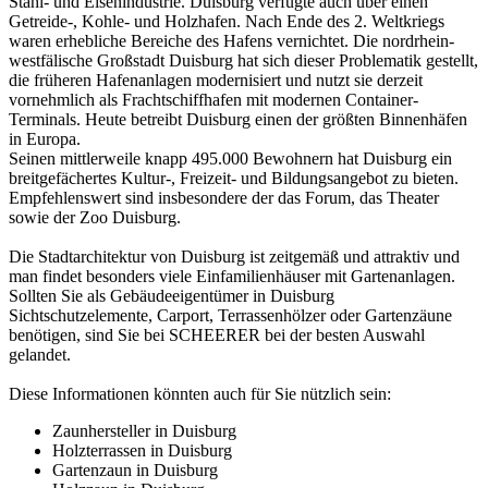
Stahl- und Eisenindustrie. Duisburg verfügte auch über einen
Getreide-, Kohle- und Holzhafen. Nach Ende des 2. Weltkriegs
waren erhebliche Bereiche des Hafens vernichtet. Die nordrhein-
westfälische Großstadt Duisburg hat sich dieser Problematik gestellt,
die früheren Hafenanlagen modernisiert und nutzt sie derzeit
vornehmlich als Frachtschiffhafen mit modernen Container-
Terminals. Heute betreibt Duisburg einen der größten Binnenhäfen
in Europa.
Seinen mittlerweile knapp 495.000 Bewohnern hat Duisburg ein
breitgefächertes Kultur-, Freizeit- und Bildungsangebot zu bieten.
Empfehlenswert sind insbesondere der das Forum, das Theater
sowie der Zoo Duisburg.
Die Stadtarchitektur von Duisburg ist zeitgemäß und attraktiv und
man findet besonders viele Einfamilienhäuser mit Gartenanlagen.
Sollten Sie als Gebäudeeigentümer in Duisburg
Sichtschutzelemente, Carport,
Terrassenhölzer
oder Gartenzäune
benötigen, sind Sie bei SCHEERER bei der besten Auswahl
gelandet.
Diese Informationen könnten auch für Sie nützlich sein:
Zaunhersteller in Duisburg
Holzterrassen in Duisburg
Gartenzaun in Duisburg