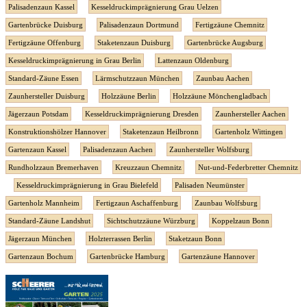
Palisadenzaun Kassel
Kesseldruckimprägnierung Grau Uelzen
Gartenbrücke Duisburg
Palisadenzaun Dortmund
Fertigzäune Chemnitz
Fertigzäune Offenburg
Staketenzaun Duisburg
Gartenbrücke Augsburg
Kesseldruckimprägnierung in Grau Berlin
Lattenzaun Oldenburg
Standard-Zäune Essen
Lärmschutzzaun München
Zaunbau Aachen
Zaunhersteller Duisburg
Holzzäune Berlin
Holzzäune Mönchengladbach
Jägerzaun Potsdam
Kesseldruckimprägnierung Dresden
Zaunhersteller Aachen
Konstruktionshölzer Hannover
Staketenzaun Heilbronn
Gartenholz Wittingen
Gartenzaun Kassel
Palisadenzaun Aachen
Zaunhersteller Wolfsburg
Rundholzzaun Bremerhaven
Kreuzzaun Chemnitz
Nut-und-Federbretter Chemnitz
Kesseldruckimprägnierung in Grau Bielefeld
Palisaden Neumünster
Gartenholz Mannheim
Fertigzaun Aschaffenburg
Zaunbau Wolfsburg
Standard-Zäune Landshut
Sichtschutzzäune Würzburg
Koppelzaun Bonn
Jägerzaun München
Holzterrassen Berlin
Staketzaun Bonn
Gartenzaun Bochum
Gartenbrücke Hamburg
Gartenzäune Hannover