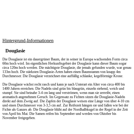
Hintergrund-Informationen
Douglasie
Die Douglasie ist ein dauergrüner Baum, der in seiner in Europa wachsenden Form circa
60m hoch wird. Im eigentlichen Herkunftsgebiet der Douglasie kann dieser Baum sogar
circa 120m hoch werden. Die mächtigste Douglasie, die jemals gefunden wurde, war genau
133m hoch. Die stärksten Douglasie-Arten haben einen Baumstamm von knapp 4m
Durchmesser. Die Douglasie verzeichnet eine auffällig schlanke, kegelförmige Krone.
Die Douglasie wächst recht rasch und kann je nach Unterart ein Alter von circa 400 bis
1400 Jahren erreichen. Die Nadeln sind grün bis blaugrün, einzeln stehend, weich und
stumpf. Sie sind beinahe 3-4 cm lang und verströmen, wenn man sie zerreibt, einen
aromatisch angenehmen Geruch. Im Gegensatz zu Fichten sitzen die Douglasie-Nadeln
direkt auf dem Zweig auf. Die Zapfen der Douglasie weisen eine Länge von über 4-10 cm
und einen Durchmesser von 3-3,5 cm auf. Zur Reifezeit hängen sie und fallen wie bei der
Fichte als Ganzes ab. Die Douglasie blüht auf der Nordhalbkugel in der Regel in der Zeit
von April bis Mai. Die Samen reifen bis September und werden von Oktober bis
November freigegeben.