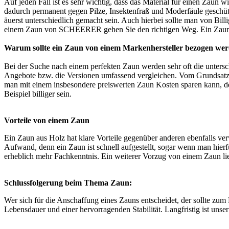
Auf jeden Fall ist es sehr wichtig, dass das Material für einen Zaun 
dadurch permanent gegen Pilze, Insektenfraß und Moderfäule geschützt
äuerst unterschiedlich gemacht sein. Auch hierbei sollte man von Bil
einem Zaun von SCHEERER gehen Sie den richtigen Weg. Ein Zaun vo
Warum sollte ein Zaun von einem Markenhersteller bezogen we
Bei der Suche nach einem perfekten Zaun werden sehr oft die untersc
Angebote bzw. die Versionen umfassend vergleichen. Vom Grundsatz he
man mit einem insbesondere preiswerten Zaun Kosten sparen kann, de
Beispiel billiger sein.
Vorteile von einem Zaun
Ein Zaun aus Holz hat klare Vorteile gegenüber anderen ebenfalls v
Aufwand, denn ein Zaun ist schnell aufgestellt, sogar wenn man hier
erheblich mehr Fachkenntnis. Ein weiterer Vorzug von einem Zaun lie
Schlussfolgerung beim Thema Zaun:
Wer sich für die Anschaffung eines Zauns entscheidet, der sollte zu
Lebensdauer und einer hervorragenden Stabilität. Langfristig ist unse