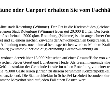
zäune oder Carport erhalten Sie vom Fach
Mittelstadt Rotenburg (Wümme). Der Ort ist die Kreisstadt des gleic
egenen Stadt Rotenburg (Wümme) leben gut 20.000 Bürger. Der Kreis
t umfasst beinahe 2000 qkm. Rotenburg (Wümme) ist ein angenehmer Ort
e) und zu einem raschen Zuwachs der Anwohnerzahlen beigetragen. Ein 
he Anbindung muss noch einmal herausgestrichen werden: Mit dem Kra
otenburg (Wümme) über die Zugverbindung Bremen-Hamburg an.
wohnen derzeit über 13.000 Menschen auf einer Gesamtfläche von zirk
wischen Stader Geest und Lüneburger Heide. Als Gesamtgemeinde gliede
Gebäudestruktur der Gemeinde ist wie im nahen Rotenburg von einer re
ie 75.000 Gäste reisen jährlich zu diesem berühmten Konzertspektake
o anziehend. Die Stadtarchitektur in Scheeßel fasziniert besonders d
mene Meyerhof sind auf jeden Fall einen Besuch wert.