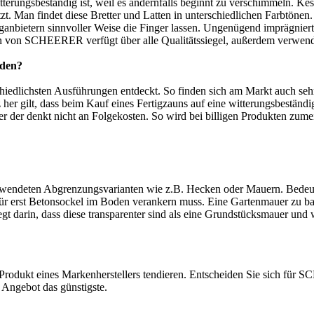
witterungsbeständig ist, weil es andernfalls beginnt zu verschimmeln. K
. Man findet diese Bretter und Latten in unterschiedlichen Farbtönen.
liganbietern sinnvoller Weise die Finger lassen. Ungenügend imprägniert
n SCHEERER verfügt über alle Qualitätssiegel, außerdem verwenden 
rden?
hiedlichsten Ausführungen entdeckt. So finden sich am Markt auch sehr
r gilt, dass beim Kauf eines Fertigzauns auf eine witterungsbeständig
r der denkt nicht an Folgekosten. So wird bei billigen Produkten zum
erwendeten Abgrenzungsvarianten wie z.B. Hecken oder Mauern. Bedeute
für erst Betonsockel im Boden verankern muss. Eine Gartenmauer zu bau
gt darin, dass diese transparenter sind als eine Grundstücksmauer und
m Produkt eines Markenherstellers tendieren. Entscheiden Sie sich für
r Angebot das günstigste.