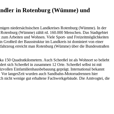
händler in Rotenburg (Wümme) und
hnamigen niedersächsischen Landkreises Rotenburg (Wümme). In der
 Rotenburg (Wümme) zählt rd. 160.000 Menschen. Das Stadtgebiet
 zum Arbeiten und Wohnen. Viele Sport- und Freizeitmöglichkeiten
Großteil der Bausstruktur im Landkreis ist dominiert von einer
ftfahrzeug erreicht man Rotenburg (Wümme) über die Bundesstraßen
a 150 Quadratkilometern. Auch Scheeßel ist als Wohnort so beliebt
rt sich Scheeßel in zusammen 12 Orte. Scheeßel selbst ist mit
izvollen Einfamilienhausbebauung geprägt. International bekannt
l. Vor langerZeit wurden auch Sandbahn-Motorradrennen hier
urch nicht wenige gut erhaltene Fachwerkgebäude. Die Amtvogtei, die