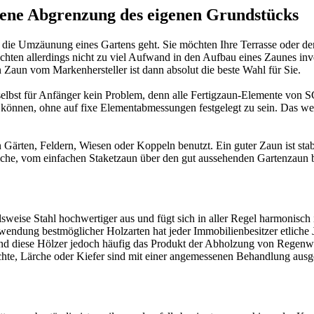
ene Abgrenzung des eigenen Grundstücks
ie Umzäunung eines Gartens geht. Sie möchten Ihre Terrasse oder den
hten allerdings nicht zu viel Aufwand in den Aufbau eines Zaunes in
un vom Markenhersteller ist dann absolut die beste Wahl für Sie.
s selbst für Anfänger kein Problem, denn alle Fertigzaun-Elemente vo
n können, ohne auf fixe Elementabmessungen festgelegt zu sein. Das wer
rten, Feldern, Wiesen oder Koppeln benutzt. Ein guter Zaun ist stabil,
eiche, vom einfachen Staketzaun über den gut aussehenden
Gartenzaun
b
lsweise Stahl hochwertiger aus und fügt sich in aller Regel harmonisch
erwendung bestmöglicher Holzarten hat jeder Immobilienbesitzer etlich
 sind diese Hölzer jedoch häufig das Produkt der Abholzung von Regenw
ichte, Lärche oder Kiefer sind mit einer angemessenen Behandlung aus