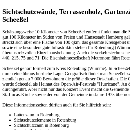
Sichtschutzwände, Terrassenholz, Garten
Scheeßel
Schätzungsweise 10 Kilometer von Scheeßel entfernt findet man die 
gut 100 Kilometer im Süden von Freien und Hansestadt Hamburg gel
streckt sich über eine Fläche von 100 qkm, das gesamte Kreisgebie
sowie eine besonders gute Infrastruktur stehen für Rotenburg (Wümm
überaus reizvollen Einzelhausbebauung. Auch die verkehrstechnisc
440, 215, 75 und 71. Die Eisenbahngesellschaft Metronom fährt R
Scheeßel gehört formell zum Kreis Rotenburg (Wümme). In Scheeßel 
durch eine übraus herrliche Lage: Geografisch findet man Scheeßel z
ziemlich genau 7.000 Bewohnern die größte dieser Ortschaften. Die 
wurde Scheeßel als Heimat des Open-Air-Festivals "Hurricane". An d
durchgeführt. Aber nicht nur das Konzert-Event macht die Gemeinde s
St.-Lucas-Kirche sowie der von der Gemeinde im Jahre 1973 übernom
Diese Informationsseiten dürften auch für Sie hilfreich sein:
Lattenzaun in Rotenburg
Sichtschutzelemente in Rotenburg
Sichtschutzzaun in Rotenburg