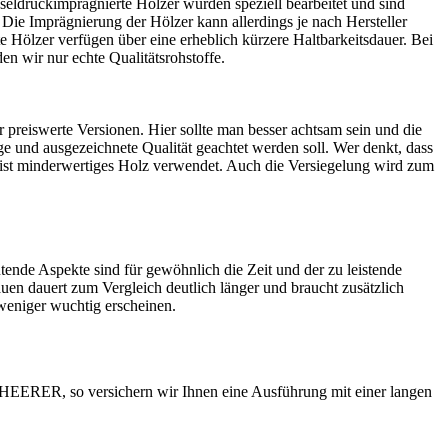
esseldruckimprägnierte Hölzer wurden speziell bearbeitet und sind
 Die Imprägnierung der Hölzer kann allerdings je nach Hersteller
e Hölzer verfügen über eine erheblich kürzere Haltbarkeitsdauer. Bei
wir nur echte Qualitätsrohstoffe.
 preiswerte Versionen. Hier sollte man besser achtsam sein und die
e und ausgezeichnete Qualität geachtet werden soll. Wer denkt, dass
eist minderwertiges Holz verwendet. Auch die Versiegelung wird zum
nde Aspekte sind für gewöhnlich die Zeit und der zu leistende
en dauert zum Vergleich deutlich länger und braucht zusätzlich
 weniger wuchtig erscheinen.
 SCHEERER, so versichern wir Ihnen eine Ausführung mit einer langen