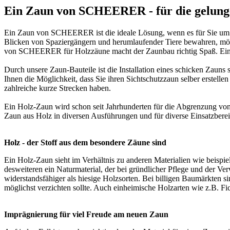
Ein Zaun von SCHEERER - für die gelung
Ein Zaun von SCHEERER ist die ideale Lösung, wenn es für Sie um d
Blicken von Spaziergängern und herumlaufender Tiere bewahren, möc
von SCHEERER für Holzzäune macht der Zaunbau richtig Spaß. Ein Za
Durch unsere Zaun-Bauteile ist die Installation eines schicken Zaun
Ihnen die Möglichkeit, dass Sie ihren
Sichtschutzzaun
selber erstelle
zahlreiche kurze Strecken haben.
Ein Holz-Zaun wird schon seit Jahrhunderten für die Abgrenzung von Gä
Zaun aus Holz in diversen Ausführungen und für diverse Einsatzber
Holz - der Stoff aus dem besondere Zäune sind
Ein Holz-Zaun sieht im Verhältnis zu anderen Materialien wie beispie
desweiteren ein Naturmaterial, der bei gründlicher Pflege und der V
widerstandsfähiger als hiesige Holzsorten. Bei billigen Baumärkten
möglichst verzichten sollte. Auch einheimische Holzarten wie z.B. F
Imprägnierung für viel Freude am neuen Zaun