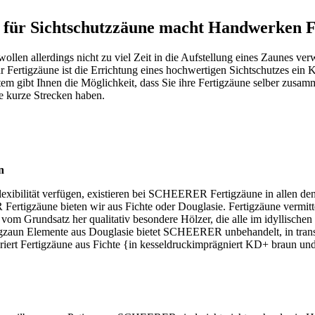
m für Sichtschutzzäune macht Handwerken 
wollen allerdings nicht zu viel Zeit in die Aufstellung eines Zaunes v
ertigzäune ist die Errichtung eines hochwertigen Sichtschutzes ein K
gibt Ihnen die Möglichkeit, dass Sie ihre Fertigzäune selber zusamme
he kurze Strecken haben.
n
exibilität verfügen, existieren bei SCHEERER Fertigzäune in allen d
 Fertigzäune bieten wir aus Fichte oder Douglasie. Fertigzäune vermit
 Grundsatz her qualitativ besondere Hölzer, die alle im idyllischen 
igzaun Elemente aus Douglasie bietet SCHEERER unbehandelt, in transp
riert Fertigzäune aus Fichte {in kesseldruckimprägniert KD+ braun 