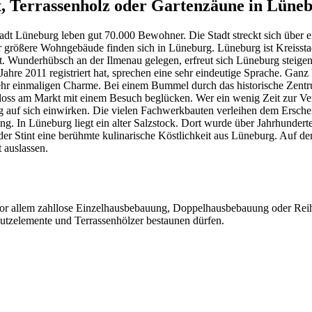
 Terrassenholz oder Gartenzäune in Lüne
t Lüneburg leben gut 70.000 Bewohner. Die Stadt streckt sich über ei
r größere Wohngebäude finden sich in Lüneburg. Lüneburg ist Kreisst
dt. Wunderhübsch an der Ilmenau gelegen, erfreut sich Lüneburg steige
Jahre 2011 registriert hat, sprechen eine sehr eindeutige Sprache. Gan
ehr einmaligen Charme. Bei einem Bummel durch das historische Zentru
loss am Markt mit einem Besuch beglücken. Wer ein wenig Zeit zur Ver
 auf sich einwirken. Die vielen Fachwerkbauten verleihen dem Erschei
ng. In Lüneburg liegt ein alter Salzstock. Dort wurde über Jahrhunder
er Stint eine berühmte kulinarische Köstlichkeit aus Lüneburg. Auf den
 auslassen.
vor allem zahllose Einzelhausbebauung, Doppelhausbebauung oder Reih
hutzelemente und
Terrassenhölzer
bestaunen dürfen.