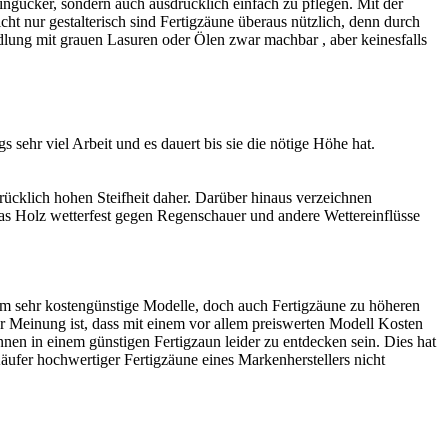
ingucker, sondern auch ausdrücklich einfach zu pflegen. Mit der
cht nur gestalterisch sind Fertigzäune überaus nützlich, denn durch
dlung mit grauen Lasuren oder Ölen zwar machbar , aber keinesfalls
sehr viel Arbeit und es dauert bis sie die nötige Höhe hat.
ücklich hohen Steifheit daher. Darüber hinaus verzeichnen
das Holz wetterfest gegen Regenschauer und andere Wettereinflüsse
em sehr kostengünstige Modelle, doch auch Fertigzäune zu höheren
er Meinung ist, dass mit einem vor allem preiswerten Modell Kosten
nen in einem günstigen Fertigzaun leider zu entdecken sein. Dies hat
äufer hochwertiger Fertigzäune eines Markenherstellers nicht