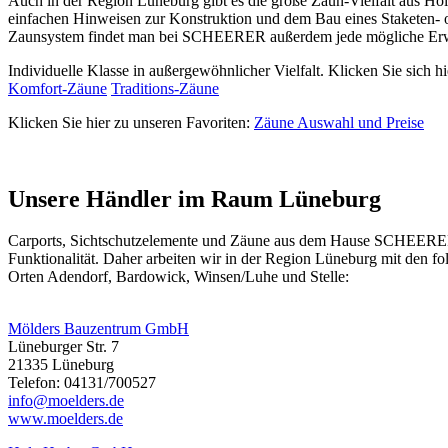
Auch in der Region Lüneburg gibt es die große Zaun-Vielfalt aus H
einfachen Hinweisen zur Konstruktion und dem Bau eines Staketen- 
Zaunsystem findet man bei SCHEERER außerdem jede mögliche Erwei
Individuelle Klasse in außergewöhnlicher Vielfalt. Klicken Sie sich hi
Komfort-Zäune
Traditions-Zäune
Klicken Sie hier zu unseren Favoriten:
Zäune Auswahl und Preise
Unsere Händler im Raum Lüneburg
Carports
, Sichtschutzelemente und
Zäune
aus dem Hause SCHEERER er
Funktionalität. Daher arbeiten wir in der Region Lüneburg mit den 
Orten Adendorf, Bardowick, Winsen/Luhe und Stelle:
Mölders Bauzentrum GmbH
Lüneburger Str. 7
21335 Lüneburg
Telefon: 04131/700527
info@moelders.de
www.moelders.de