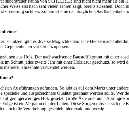
iver silbergrauer Patina von SCHEERER sind nicht nicht mehr als ein H
cher Weise erst nach sehr vielen Jahren zeigt, bereits zu sehen. Doch ni
Holzmaserung sichtbar. Zudem ist eine nachträgliche Oberflächenbehan
genheimes
schützen, gibt es diverse Möglichkeiten. Eine Hecke macht allerdings 
 die Gegebenheiten vor Ort anzupassen.
rtgzäunen aus Holz. Der nachwachsende Baustoff kommt mit einer ausdr
z im Schnitt jedes zweite Jahr mit einer Holzlasur geschützt, so wird 
aus mehrere Jahrzehnte verwendet werden.
ehmen?
ichsten Ausführungen gefunden. So gibt es auf dem Markt unter ander
ne spezielle und ausgezeichnete Qualität geschaut werden sollte. Wer d
st auf geringerwertiges Holz gesetzt. Große Äste oder auch Sprünge kön
e Folge ist ein Vergammeln der Latten. Diese Sorgen müssen sich die K
, auch die Verarbeitung geschieht hier exakt und wertig.