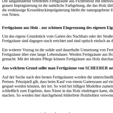
Die langanhaltend veredelten Fertigzäune aus Fichtenholz mit intens
grauen Imprägnierung ist die natürliche Farbgebung, die das Holz übli
die erstklassige Kesseldruckimprägnierung bleibt die naturgegebene 
von Nöten.
Fertigzäune aus Holz - zur schönen Eingrenzung des eigenen Ei
Um das eigene Grundstück vom Garten des Nachbars oder der Straße zu 
Fertigzäune sind dagegen rasch errichtet und sind optisch einfach an
Ein weiterer Vorzug ist die solide und dauerhafte Umsetzung von Fe
Fertigzäune über eine lange Lebensdauer. Werden Fertigzäune aus Hol
gemacht. Mit der idealen Pflege können Fertigzäune aus Holz durch
Aus welchem Grund sollte man Fertigzäune von SCHEERER n
Auf der Suche nach den besten Fertigzäunen werden die unterschiedl
Preisen. Prinzipiell gilt, dass beim Kauf von einem
Gartenzaun
auf ei
gespart werden können, der irrt. So wird bei billigen Modellen zumei
schließlich zum Ergebnis, dass Nässe in das Holz eindringen kann, di
machen. So werden hier durchgehend fehlerfreie Holzbohlen verwendet