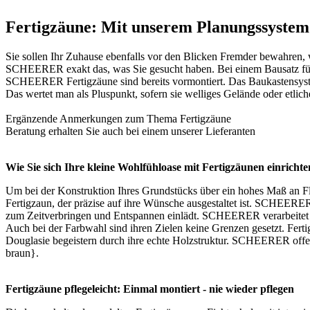
Fertigzäune: Mit unserem Planungssyste
Sie sollen Ihr Zuhause ebenfalls vor den Blicken Fremder bewahren, 
SCHEERER exakt das, was Sie gesucht haben. Bei einem Bausatz für F
SCHEERER Fertigzäune sind bereits vormontiert. Das Baukastensystem 
Das wertet man als Pluspunkt, sofern sie welliges Gelände oder etlic
Ergänzende Anmerkungen zum Thema
Fertigzäune
Beratung erhalten Sie auch bei einem unserer
Lieferanten
Wie Sie sich Ihre kleine Wohlfühloase mit Fertigzäunen einrichte
Um bei der Konstruktion Ihres Grundstücks über ein hohes Maß an Fl
Fertigzaun
, der präzise auf ihre Wünsche ausgestaltet ist. SCHEERER
zum Zeitverbringen und Entspannen einlädt. SCHEERER verarbeitet vom
Auch bei der Farbwahl sind ihren Zielen keine Grenzen gesetzt. Fert
Douglasie begeistern durch ihre echte Holzstruktur. SCHEERER offe
braun}.
Fertigzäune pflegeleicht: Einmal montiert - nie wieder pflegen