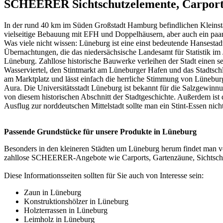
SCHEERER Sichtschutzelemente, Carport,
In der rund 40 km im Süden Großstadt Hamburg befindlichen Kleinstad
vielseitige Bebauung mit EFH und Doppelhäusern, aber auch ein paa
Was viele nicht wissen: Lüneburg ist eine einst bedeutende Hansesta
Übernachtungen, die das niedersächsische Landesamt für Statistik im 
Lüneburg. Zahllose historische Bauwerke verleihen der Stadt einen s
Wasserviertel, den Stintmarkt am Lüneburger Hafen und das Stadtsch
am Marktplatz und lässt einfach die herrliche Stimmung von Lüneburg
Aura. Die Universitätsstadt Lüneburg ist bekannt für die Salzgewinnu
von diesem historischen Abschnitt der Stadtgeschichte. Außerdem ist d
Ausflug zur norddeutschen Mittelstadt sollte man ein Stint-Essen nicht
Passende Grundstücke für unsere Produkte in Lüneburg
Besonders in den kleineren Städten um Lüneburg herum findet man 
zahllose SCHEERER-Angebote wie Carports, Gartenzäune, Sichtsc
Diese Informationsseiten sollten für Sie auch von Interesse sein:
Zaun in Lüneburg
Konstruktionshölzer in Lüneburg
Holzterrassen in Lüneburg
Leimholz in Lüneburg