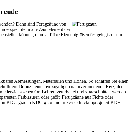
Freude
erwenden? Dann sind Fertigzäune von
inderspiel, denn alle Zaunelement der
nstellen können, ohne auf fixe Elementgrößen festgelegt zu sein.
enkbaren Abmessungen, Materialien und Höhen. So schaffen Sie einen
teln Ihrem Domizil einen einzigartigen naturverbundenen Reiz, der
niedersächsischen Ort Behren verarbeitet und zugeschnitten werden.
arenten Farblasuren oder geölt. Fertigzäune aus Fichte oder
und in KDG grau|in KDG grau und in kesseldruckimprägniert KD+