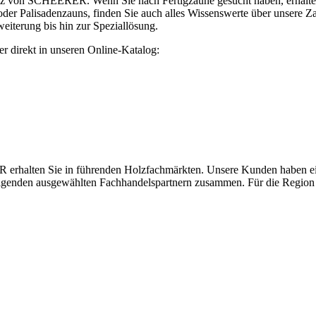
olz von SCHEERER. Wenn Sie nach Fertigzäune gesucht haben, erhalten 
oder Palisadenzauns, finden Sie auch alles Wissenswerte über unsere
terung bis hin zur Speziallösung.
er direkt in unseren Online-Katalog:
halten Sie in führenden Holzfachmärkten. Unsere Kunden haben einen
folgenden ausgewählten Fachhandelspartnern zusammen. Für die Region