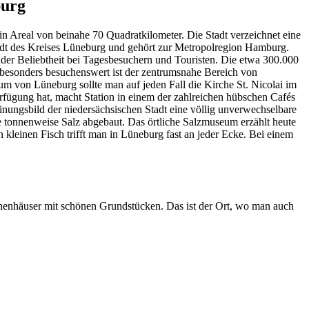
burg
n Areal von beinahe 70 Quadratkilometer. Die Stadt verzeichnet eine
adt des Kreises Lüneburg und gehört zur Metropolregion Hamburg.
nder Beliebtheit bei Tagesbesuchern und Touristen. Die etwa 300.000
z besonders besuchenswert ist der zentrumsnahe Bereich von
m von Lüneburg sollte man auf jeden Fall die Kirche St. Nicolai im
fügung hat, macht Station in einem der zahlreichen hübschen Cafés
nungsbild der niedersächsischen Stadt eine völlig unverwechselbare
te tonnenweise Salz abgebaut. Das örtliche Salzmuseum erzählt heute
 kleinen Fisch trifft man in Lüneburg fast an jeder Ecke. Bei einem
enhäuser mit schönen Grundstücken. Das ist der Ort, wo man auch