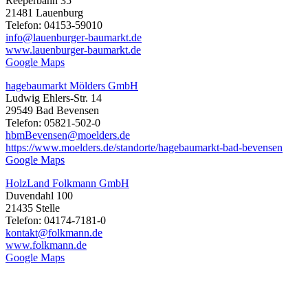
Reeperbahn 35
21481 Lauenburg
Telefon: 04153-59010
info@lauenburger-baumarkt.de
www.lauenburger-baumarkt.de
Google Maps
hagebaumarkt Mölders GmbH
Ludwig Ehlers-Str. 14
29549 Bad Bevensen
Telefon: 05821-502-0
hbmBevensen@moelders.de
https://www.moelders.de/standorte/hagebaumarkt-bad-bevensen
Google Maps
HolzLand Folkmann GmbH
Duvendahl 100
21435 Stelle
Telefon: 04174-7181-0
kontakt@folkmann.de
www.folkmann.de
Google Maps