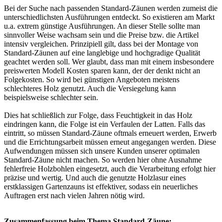
Bei der Suche nach passenden Standard-Zäunen werden zumeist die
unterschiedlichsten Ausführungen entdeckt. So existieren am Markt
u.a. extrem günstige Ausführungen. An dieser Stelle sollte man
sinnvoller Weise wachsam sein und die Preise bzw. die Artikel
intensiv vergleichen. Prinzipiell gilt, dass bei der Montage von
Standard-Zäunen auf eine langlebige und hochgradige Qualität
geachtet werden soll. Wer glaubt, dass man mit einem insbesondere
preiswerten Modell Kosten sparen kann, der der denkt nicht an
Folgekosten. So wird bei günstigen Angeboten meistens
schlechteres Holz genutzt. Auch die Versiegelung kann
beispielsweise schlechter sein.
Dies hat schließlich zur Folge, dass Feuchtigkeit in das Holz
eindringen kann, die Folge ist ein Verfaulen der Latten. Falls das
eintritt, so müssen Standard-Zäune oftmals erneuert werden, Erwerb
und die Errichtungsarbeit müssen erneut angegangen werden. Diese
Aufwendungen müssen sich unsere Kunden unserer optimalen
Standard-Zäune nicht machen. So werden hier ohne Ausnahme
fehlerfreie Holzbohlen eingesetzt, auch die Verarbeitung erfolgt hier
präzise und wertig. Und auch die genutzte Holzlasur eines
erstklassigen Gartenzauns ist effektiver, sodass ein neuerliches
Auftragen erst nach vielen Jahren nötig wird.
Zusammenfassung beim Thema Standard-Zäune: