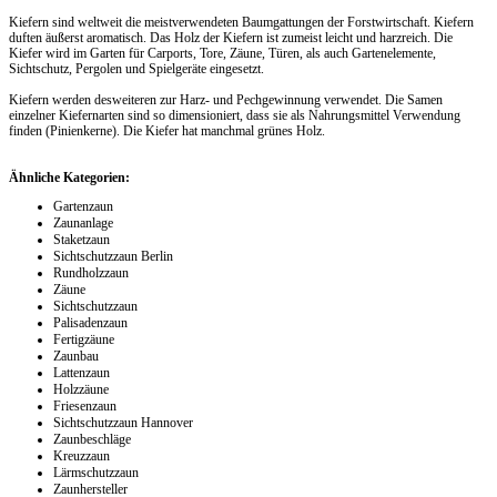
Kiefern sind weltweit die meistverwendeten Baumgattungen der Forstwirtschaft. Kiefern
duften äußerst aromatisch. Das
Holz
der Kiefern ist zumeist leicht und harzreich. Die
Kiefer wird im Garten für Carports, Tore, Zäune, Türen, als auch Gartenelemente,
Sichtschutz, Pergolen und Spielgeräte eingesetzt.
Kiefern werden desweiteren zur Harz- und Pechgewinnung verwendet. Die Samen
einzelner Kiefernarten sind so dimensioniert, dass sie als Nahrungsmittel Verwendung
finden (Pinienkerne). Die Kiefer hat manchmal grünes Holz.
Ähnliche Kategorien:
Gartenzaun
Zaunanlage
Staketzaun
Sichtschutzzaun Berlin
Rundholzzaun
Zäune
Sichtschutzzaun
Palisadenzaun
Fertigzäune
Zaunbau
Lattenzaun
Holzzäune
Friesenzaun
Sichtschutzzaun Hannover
Zaunbeschläge
Kreuzzaun
Lärmschutzzaun
Zaunhersteller