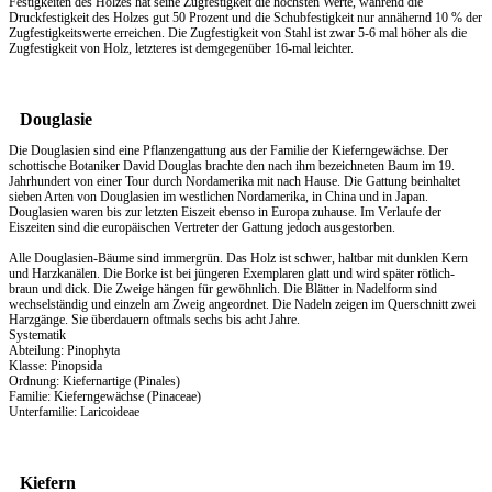
Festigkeiten des Holzes hat seine Zugfestigkeit die höchsten Werte, während die
Druckfestigkeit des Holzes gut 50 Prozent und die Schubfestigkeit nur annähernd 10 % der
Zugfestigkeitswerte erreichen. Die Zugfestigkeit von Stahl ist zwar 5-6 mal höher als die
Zugfestigkeit von Holz, letzteres ist demgegenüber 16-mal leichter.
Douglasie
Die Douglasien sind eine Pflanzengattung aus der Familie der Kieferngewächse. Der
schottische Botaniker David Douglas brachte den nach ihm bezeichneten Baum im 19.
Jahrhundert von einer Tour durch Nordamerika mit nach Hause. Die Gattung beinhaltet
sieben Arten von Douglasien im westlichen Nordamerika, in China und in Japan.
Douglasien waren bis zur letzten Eiszeit ebenso in Europa zuhause. Im Verlaufe der
Eiszeiten sind die europäischen Vertreter der Gattung jedoch ausgestorben.
Alle Douglasien-Bäume sind immergrün. Das Holz ist schwer, haltbar mit dunklen Kern
und Harzkanälen. Die Borke ist bei jüngeren Exemplaren glatt und wird später rötlich-
braun und dick. Die Zweige hängen für gewöhnlich. Die Blätter in Nadelform sind
wechselständig und einzeln am Zweig angeordnet. Die Nadeln zeigen im Querschnitt zwei
Harzgänge. Sie überdauern oftmals sechs bis acht Jahre.
Systematik
Abteilung: Pinophyta
Klasse: Pinopsida
Ordnung: Kiefernartige (Pinales)
Familie: Kieferngewächse (Pinaceae)
Unterfamilie: Laricoideae
Kiefern