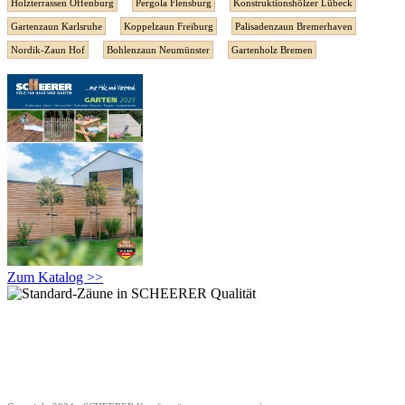
Holzterrassen Offenburg
Pergola Flensburg
Konstruktionshölzer Lübeck
Gartenzaun Karlsruhe
Koppelzaun Freiburg
Palisadenzaun Bremerhaven
Nordik-Zaun Hof
Bohlenzaun Neumünster
Gartenholz Bremen
Zum Katalog >>