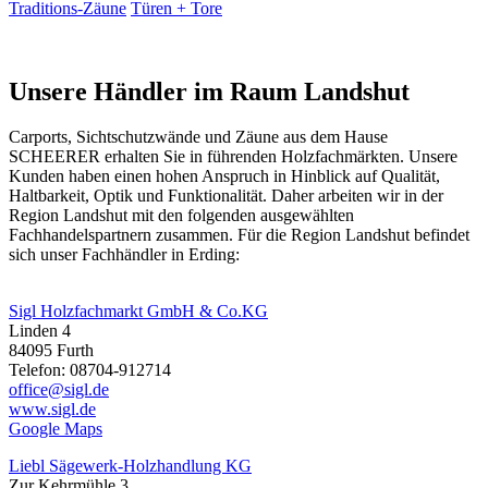
Traditions-Zäune
Türen + Tore
Unsere Händler im Raum Landshut
Carports, Sichtschutzwände und
Zäune
aus dem Hause
SCHEERER erhalten Sie in führenden Holzfachmärkten. Unsere
Kunden haben einen hohen Anspruch in Hinblick auf Qualität,
Haltbarkeit, Optik und Funktionalität. Daher arbeiten wir in der
Region Landshut mit den folgenden ausgewählten
Fachhandelspartnern zusammen. Für die Region Landshut befindet
sich unser Fachhändler in Erding:
Sigl Holzfachmarkt GmbH & Co.KG
Linden 4
84095 Furth
Telefon: 08704-912714
office@sigl.de
www.sigl.de
Google Maps
Liebl Sägewerk-Holzhandlung KG
Zur Kehrmühle 3