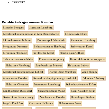
Sichtschutz
Beliebte Anfragen unserer Kunden:
Palisaden Stuttgart
Jägerzaun Lüneburg
Kesseldruckimprägnierung in Grau Braunschweig
Leimholz Augsburg
Lärmschutzzaun Münster
Zaunanlage Lüdenscheid
Gartenholz Flensburg
Fertigzäune Darmstadt
Sichtschutzzäune Hamburg
Staketenzaun Kassel
Fertigzaun Flensburg
Profilbretter Kassel
Nordik-Zaun Gifhorn
Sichtschutzelemente Mainz
Friesenzaun Augsburg
Konstruktionshölzer Wuppertal
Holzzäune Flensburg
Zaunbeschläge Münster
Holzzäune Lübeck
Kesseldruck Imprägnierung Lübeck
Nordik-Zaun Würzburg
Zaun Husum
Altmarkzaun Dresden
Kesseldruckimprägnierung Osnabrück
Palisaden Nürnberg
Holzzaun Chemnitz
Friesenzaun Rotenburg
Sichtschutzelemente Erfurt
Rundholzzaun Düsseldorf
Sichtschutzzäune Mainz
Zaun-Klassiker Berlin
Gartenzäune Braunschweig
Zaunhersteller Dresden
Rosenbogen Bochum
Pergola Frankfurt
Kreuzzaun Heilbronn
Holzterrassen Essen