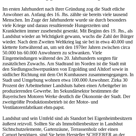
Im ersten Jahrhundert nach ihrer Gründung zog die Stadt etliche
Anwohner an. Anfang des 16. Jhs. zählte sie bereits viele tausend
Menschen. Im Zuge der Jahrhunderte wurde sie durch besonders
viele Kriege und daraus resultierende Hungerzeiten und
Krankheiten immer zusehendst gesenkt. Mit Beginn des 19. Jhs., als
Landshut wieder an Wichtigkeit gewann, wuchs die Zahl der Bürger
wieder. Nach dem Zweiten Weltkrieg lag sie bei in etwa 40.000 und
kletterte fortwährend an, um seit den 1970er Jahren zwischen circa
50.000 bis 60.000 Anwohnern zu schwanken. Viele
Eingemeindungen während des 20. Jahrhunderts sorgten für
zusätzlichen Zuwachs. Am Stadtrand im Norden ist die Stadt mit
den Siedlungsschwerpunkten von Ergolding und Altdorf sowie in
südlicher Richtung mit dem Ort Kumhausen zusammengegangen. In
Stadt und Umgebung wohnen etwa 100.000 Anwohner. Zirka 30
Prozent der Arbeitnehmer Landshuts haben einen Arbeitgeber im
produzierenden Gewerbe. Im Sekundärsektor bestimmen die
Bayerischen Motoren Werke deutlich die Ökonomie der Stadt. Der
zweitgrößte Produktionsbetrieb ist der Motor- und
Ventilatorenfabrikant ebm-papst.
Landshut und sein Umfeld sind als Standort bei Eigenheimbesitzern
äußerst reizvoll. Sollten Sie als Immobilienbesitzer in Landshut
Sichtschutzelemente, Gartenzäune, Terrassenholz oder einen
Carport benötigen, sind Sie beim Hersteller SCHEERER an der