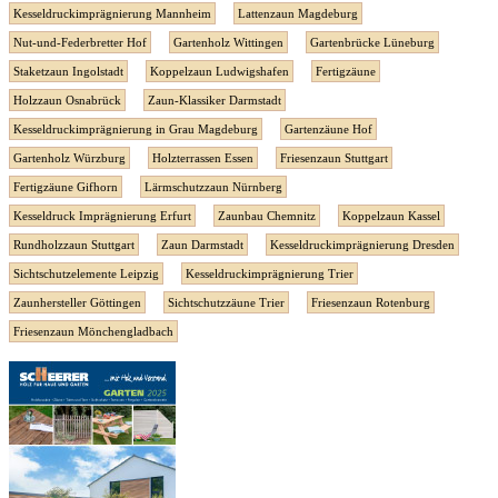
Kesseldruckimprägnierung Mannheim
Lattenzaun Magdeburg
Nut-und-Federbretter Hof
Gartenholz Wittingen
Gartenbrücke Lüneburg
Staketzaun Ingolstadt
Koppelzaun Ludwigshafen
Fertigzäune
Holzzaun Osnabrück
Zaun-Klassiker Darmstadt
Kesseldruckimprägnierung in Grau Magdeburg
Gartenzäune Hof
Gartenholz Würzburg
Holzterrassen Essen
Friesenzaun Stuttgart
Fertigzäune Gifhorn
Lärmschutzzaun Nürnberg
Kesseldruck Imprägnierung Erfurt
Zaunbau Chemnitz
Koppelzaun Kassel
Rundholzzaun Stuttgart
Zaun Darmstadt
Kesseldruckimprägnierung Dresden
Sichtschutzelemente Leipzig
Kesseldruckimprägnierung Trier
Zaunhersteller Göttingen
Sichtschutzzäune Trier
Friesenzaun Rotenburg
Friesenzaun Mönchengladbach