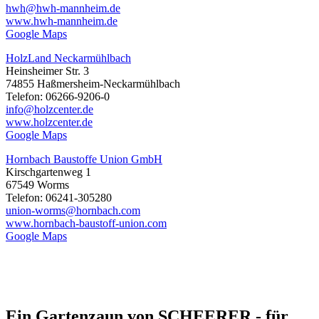
hwh@hwh-mannheim.de
www.hwh-mannheim.de
Google Maps
HolzLand Neckarmühlbach
Heinsheimer Str. 3
74855 Haßmersheim-Neckarmühlbach
Telefon: 06266-9206-0
info@holzcenter.de
www.holzcenter.de
Google Maps
Hornbach Baustoffe Union GmbH
Kirschgartenweg 1
67549 Worms
Telefon: 06241-305280
union-worms@hornbach.com
www.hornbach-baustoff-union.com
Google Maps
Ein Gartenzaun von SCHEERER - für