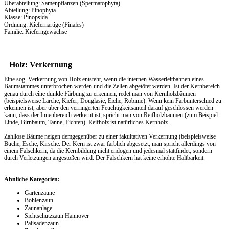
Überabteilung: Samenpflanzen (Spermatophyta)
Abteilung: Pinophyta
Klasse: Pinopsida
Ordnung: Kiefernartige (Pinales)
Familie: Kieferngewächse
Holz: Verkernung
Eine sog. Verkernung von Holz entsteht, wenn die internen Wasserleitbahnen eines
Baumstammes unterbrochen werden und die Zellen abgetötet werden. Ist der Kernbereich
genau durch eine dunkle Färbung zu erkennen, redet man von Kernholzbäumen
(beispielsweise Lärche, Kiefer, Douglasie, Eiche, Robinie). Wenn kein Farbunterschied zu
erkennen ist, aber über den verringerten Feuchtigkeitsanteil darauf geschlossen werden
kann, dass der Innenbereich verkernt ist, spricht man von Reifholzbäumen (zum Beispiel
Linde, Birnbaum, Tanne, Fichten). Reifholz ist natürliches Kernholz.
Zahllose Bäume neigen demgegenüber zu einer fakultativen Verkernung (beispielsweise
Buche, Esche, Kirsche. Der Kern ist zwar farblich abgesetzt, man spricht allerdings von
einem Falschkern, da die Kernbildung nicht endogen und jedesmal stattfindet, sondern
durch Verletzungen angestoßen wird. Der Falschkern hat keine erhöhte Haltbarkeit.
Ähnliche Kategorien:
Gartenzäune
Bohlenzaun
Zaunanlage
Sichtschutzzaun Hannover
Palisadenzaun