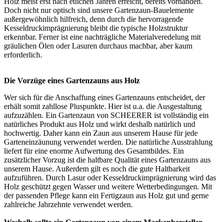
Holz meist erst nach etlichen Jahren erreicht, bereits vorhanden.
Doch nicht nur optisch sind unsere Gartenzaun-Bauelemente
außergewöhnlich hilfreich, denn durch die hervorragende
Kesseldruckimprägnierung
bleibt die typische Holzstruktur
erkennbar. Ferner ist eine nachträgliche Materialveredelung mit
gräulichen Ölen oder Lasuren durchaus machbar, aber kaum
erforderlich.
Die Vorzüge eines Gartenzauns aus Holz
Wer sich für die Anschaffung eines Gartenzauns entscheidet, der
erhält somit zahllose Pluspunkte. Hier ist u.a. die Ausgestaltung
aufzuzählen. Ein Gartenzaun von SCHEERER ist vollständig ein
natürliches Produkt aus Holz und wirkt deshalb natürlich und
hochwertig. Daher kann ein Zaun aus unserem Hause für jede
Garteneinzäunung verwendet werden. Die natürliche Ausstrahlung
liefert für eine enorme Aufwertung des Gesamtbildes. Ein
zusätzlicher Vorzug ist die haltbare Qualität eines Gartenzauns aus
unserem Hause. Außerdem gilt es noch die gute Haltbarkeit
aufzuführen. Durch Lasur oder Kesseldruckimprägnierung wird das
Holz geschützt gegen Wasser und weitere Wetterbedingungen. Mit
der passenden Pflege kann ein Fertigzaun aus Holz gut und gerne
zahlreiche Jahrzehnte verwendet werden.