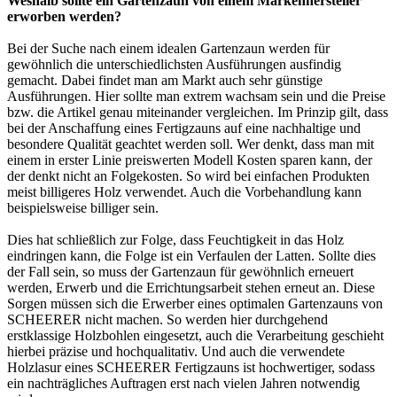
Weshalb sollte ein Gartenzaun von einem Markenhersteller
erworben werden?
Bei der Suche nach einem idealen Gartenzaun werden für
gewöhnlich die unterschiedlichsten Ausführungen ausfindig
gemacht. Dabei findet man am Markt auch sehr günstige
Ausführungen. Hier sollte man extrem wachsam sein und die Preise
bzw. die Artikel genau miteinander vergleichen. Im Prinzip gilt, dass
bei der Anschaffung eines Fertigzauns auf eine nachhaltige und
besondere Qualität geachtet werden soll. Wer denkt, dass man mit
einem in erster Linie preiswerten Modell Kosten sparen kann, der
der denkt nicht an Folgekosten. So wird bei einfachen Produkten
meist billigeres Holz verwendet. Auch die Vorbehandlung kann
beispielsweise billiger sein.
Dies hat schließlich zur Folge, dass Feuchtigkeit in das Holz
eindringen kann, die Folge ist ein Verfaulen der Latten. Sollte dies
der Fall sein, so muss der Gartenzaun für gewöhnlich erneuert
werden, Erwerb und die Errichtungsarbeit stehen erneut an. Diese
Sorgen müssen sich die Erwerber eines optimalen Gartenzauns von
SCHEERER nicht machen. So werden hier durchgehend
erstklassige Holzbohlen eingesetzt, auch die Verarbeitung geschieht
hierbei präzise und hochqualitativ. Und auch die verwendete
Holzlasur eines SCHEERER Fertigzauns ist hochwertiger, sodass
ein nachträgliches Auftragen erst nach vielen Jahren notwendig