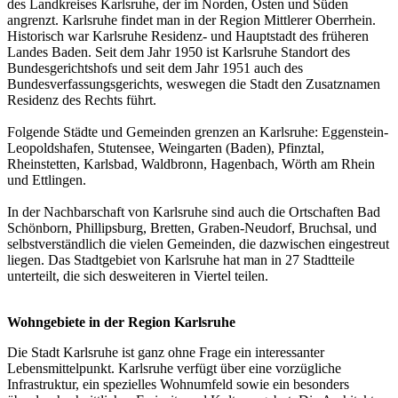
des Landkreises Karlsruhe, der im Norden, Osten und Süden
angrenzt. Karlsruhe findet man in der Region Mittlerer Oberrhein.
Historisch war Karlsruhe Residenz- und Hauptstadt des früheren
Landes Baden. Seit dem Jahr 1950 ist Karlsruhe Standort des
Bundesgerichtshofs und seit dem Jahr 1951 auch des
Bundesverfassungsgerichts, weswegen die Stadt den Zusatznamen
Residenz des Rechts führt.
Folgende Städte und Gemeinden grenzen an Karlsruhe: Eggenstein-
Leopoldshafen, Stutensee, Weingarten (Baden), Pfinztal,
Rheinstetten, Karlsbad, Waldbronn, Hagenbach, Wörth am Rhein
und Ettlingen.
In der Nachbarschaft von Karlsruhe sind auch die Ortschaften Bad
Schönborn, Phillipsburg, Bretten, Graben-Neudorf, Bruchsal, und
selbstverständlich die vielen Gemeinden, die dazwischen eingestreut
liegen. Das Stadtgebiet von Karlsruhe hat man in 27 Stadtteile
unterteilt, die sich desweiteren in Viertel teilen.
Wohngebiete in der Region Karlsruhe
Die Stadt Karlsruhe ist ganz ohne Frage ein interessanter
Lebensmittelpunkt. Karlsruhe verfügt über eine vorzügliche
Infrastruktur, ein spezielles Wohnumfeld sowie ein besonders