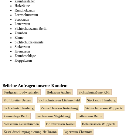
Zaunhersteller
Holzzäune
Rundholzzaun
Lärmschutzzaun
Steckzaun
Lattenzaun
Sichtschutzzaun Berlin
Zaunbau
Zäune
Sichtschutzelemente
Staketzaun
Kreuzzaun
Zaunbeschläge
Koppelzaun
Beliebte Anfragen unserer Kunden:
Fertigzaun Ludwigshafen
Holzzaun Aachen
Sichtschutzzäune Köln
Profilbretter Uelzen
Sichtschutzzaun Lüdenscheid
Steckzaun Hamburg
Sichtschutz Hamburg
Zaun-Klassiker Rotenburg
Sichtschutzzaun Wuppertal
Zaunanlage Berlin
Gartenzaun Magdeburg
Lattenzaun Berlin
Steckzaun Gelsenkirchen
Holzterrassen Kassel
Holzterrassen Wuppertal
Kesseldruckimprägnierung Heilbronn
Jägerzaun Chemnitz