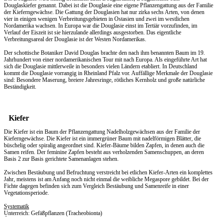
Douglaskiefer genannt. Dabei ist die Douglasie eine eigene Pflanzengattung aus der Familie
der Kieferngewächse. Die Gattung der Douglasien hat nur zirka sechs Arten, von denen
vier in einigen wenigen Verbreitungsgebieten in Ostasien und zwei im westlichen
Nordamerika wachsen. In Europa war die Douglasie einst im Tertiär vorzufinden, im
Verlauf der Eiszeit ist sie hierzulande allerdings ausgestorben. Das eigentliche
Verbreitungsareal der Douglasie ist der Westen Nordamerikas.
Der schottische Botaniker David Douglas brachte den nach ihm benannten Baum im 19.
Jahrhundert von einer nordamerikanischen Tour mit nach Europa. Als eingeführte Art hat
sich die Douglasie mittlerweile in besonders vielen Ländern etabliert. In Deutschland
kommt die Douglasie vorrangig in Rheinland Pfalz vor. Auffällige Merkmale der Douglasie
sind: Besondere Maserung, breiere Jahresringe, rötliches Kernholz und große natürliche
Beständigkeit.
Kiefer
Die Kiefer ist ein Baum der Pflanzengattung Nadelholzgewächsen aus der Familie der
Kieferngewächse. Die Kiefer ist ein immergrüner Baum mit nadelförmigen Blätter, die
büschelig oder spiralig angeordnet sind. Kiefer-Bäume bilden Zapfen, in denen auch die
Samen reifen. Der feminine Zapfen besteht aus verholzenden Samenschuppen, an deren
Basis 2 zur Basis gerichtete Samenanlagen stehen.
Zwischen Bestäubung und Befruchtung verstreicht bei etlichen Kiefer-Arten ein komplettes
Jahr, meistens ist am Anfang noch nicht einmal die weibliche Megaspore gebildet. Bei der
Fichte dagegen befinden sich zum Vergleich Bestäubung und Samenreife in einer
Vegetationsperiode.
Systematik
Unterreich: Gefäßpflanzen (Tracheobionta)