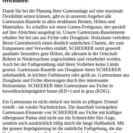
verschönern:
Damit Sie bei der Planung Ihrer Gartenanlage auf eine maximale
Flexibilität setzen können, gibt es in unserem Angebot alle
Gartenzaun-Bauteile in allen denkbaren Breiten, Höhen und
Materialien. So schaffen wir einen Garten-Fertigzaun, der speziell
auf ihre Absichten ausgelegt ist. Unsere Gartenzaun-Bauelemente
erhalten Sie bei uns aus Fichte oder Douglasie. Holzzäune verleihen
Ihrem Gartenbereich einen deutlich natürlichen Charme, der zum
Entspannen und Verweilen einlädt. SCHEERER nutzt generell
qualitativ besonders gute Hölzer, die allesamt in der Ortschaft
Behren in Niedersachsen zugeschnitten und verarbeitet werden.
Auch bei der Farbgestaltung sind ihren Vorlieben keine Limits
gesetzt. Gartenzaun-Bauteile aus Douglasie bietet SCHEERER
unbehandelt, in leichten Farblasuren oder geölt an. Gartenzäune aus
Douglasie und Fichte überzeugen durch ihre interessante
Holzstruktur. SCHEERER führt Gartenzäune aus Fichte in
kesseldruckimprägniert braun (KD+) und in grau (KDG).
Ein Gartenzaun ist nicht einfach nur leicht zu pflegen: Einmal
erstellt - nie wieder Nachstreichen. Die dauerhaft versiegelten
Gartenzaun-Elemente von SCHEERER aus Fichte mit kräftiger
silbergrauer Patina sind nicht nur ein Schmeichler fürs Auge,
sondern auch ausdrücklich billig durch die lange Haltbarkeit. Mit
der grauen Imprägnierung ist die natürliche Farbgebung, die das