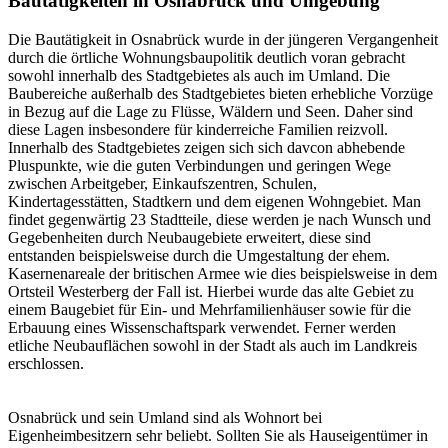
Bautätigkeiten in Osnabrück und Umgebung
Die Bautätigkeit in Osnabrück wurde in der jüngeren Vergangenheit
durch die örtliche Wohnungsbaupolitik deutlich voran gebracht
sowohl innerhalb des Stadtgebietes als auch im Umland. Die
Baubereiche außerhalb des Stadtgebietes bieten erhebliche Vorzüge
in Bezug auf die Lage zu Flüsse, Wäldern und Seen. Daher sind
diese Lagen insbesondere für kinderreiche Familien reizvoll.
Innerhalb des Stadtgebietes zeigen sich sich davcon abhebende
Pluspunkte, wie die guten Verbindungen und geringen Wege
zwischen Arbeitgeber, Einkaufszentren, Schulen,
Kindertagesstätten, Stadtkern und dem eigenen Wohngebiet. Man
findet gegenwärtig 23 Stadtteile, diese werden je nach Wunsch und
Gegebenheiten durch Neubaugebiete erweitert, diese sind
entstanden beispielsweise durch die Umgestaltung der ehem.
Kasernenareale der britischen Armee wie dies beispielsweise in dem
Ortsteil Westerberg der Fall ist. Hierbei wurde das alte Gebiet zu
einem Baugebiet für Ein- und Mehrfamilienhäuser sowie für die
Erbauung eines Wissenschaftspark verwendet. Ferner werden
etliche Neubauflächen sowohl in der Stadt als auch im Landkreis
erschlossen.
Osnabrück und sein Umland sind als Wohnort bei
Eigenheimbesitzern sehr beliebt. Sollten Sie als Hauseigentümer in