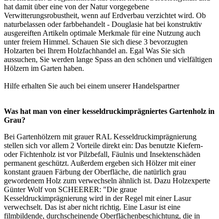
hat damit über eine von der Natur vorgegebene
Verwitterungsrobustheit, wenn auf Erdverbau verzichtet wird. Ob
naturbelassen oder farbbehandelt - Douglasie hat bei konstruktiv
ausgereiften Artikeln optimale Merkmale für eine Nutzung auch
unter freiem Himmel. Schauen Sie sich diese 3 bevorzugten
Holzarten bei Ihrem Holzfachhandel an. Egal Was Sie sich
aussuchen, Sie werden lange Spass an den schönen und vielfältigen
Hölzern im Garten haben.
Hilfe erhalten Sie auch bei einem unserer
Handelspartner
Was hat man von einer kesseldruckimprägniertes Gartenholz in
Grau?
Bei Gartenhölzern mit grauer RAL Kesseldruckimprägnierung
stellen sich vor allem 2 Vorteile direkt ein: Das benutzte Kiefern-
oder Fichtenholz ist vor Pilzbefall, Fäulnis und Insektenschäden
permanent geschützt. Außerdem ergeben sich Hölzer mit einer
konstant grauen Färbung der Oberfläche, die natürlich grau
gewordenem Holz zum verwechseln ähnlich ist. Dazu Holzexperte
Günter Wolf von SCHEERER: "Die graue
Kesseldruckimprägnierung wird in der Regel mit einer Lasur
verwechselt. Das ist aber nicht richtig. Eine Lasur ist eine
filmbildende, durchscheinende Oberflächenbeschichtung, die in