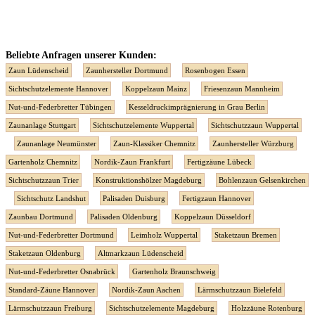
Beliebte Anfragen unserer Kunden:
Zaun Lüdenscheid
Zaunhersteller Dortmund
Rosenbogen Essen
Sichtschutzelemente Hannover
Koppelzaun Mainz
Friesenzaun Mannheim
Nut-und-Federbretter Tübingen
Kesseldruckimprägnierung in Grau Berlin
Zaunanlage Stuttgart
Sichtschutzelemente Wuppertal
Sichtschutzzaun Wuppertal
Zaunanlage Neumünster
Zaun-Klassiker Chemnitz
Zaunhersteller Würzburg
Gartenholz Chemnitz
Nordik-Zaun Frankfurt
Fertigzäune Lübeck
Sichtschutzzaun Trier
Konstruktionshölzer Magdeburg
Bohlenzaun Gelsenkirchen
Sichtschutz Landshut
Palisaden Duisburg
Fertigzaun Hannover
Zaunbau Dortmund
Palisaden Oldenburg
Koppelzaun Düsseldorf
Nut-und-Federbretter Dortmund
Leimholz Wuppertal
Staketzaun Bremen
Staketzaun Oldenburg
Altmarkzaun Lüdenscheid
Nut-und-Federbretter Osnabrück
Gartenholz Braunschweig
Standard-Zäune Hannover
Nordik-Zaun Aachen
Lärmschutzzaun Bielefeld
Lärmschutzzaun Freiburg
Sichtschutzelemente Magdeburg
Holzzäune Rotenburg