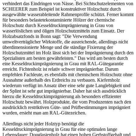
verhindert das Eindringen von Nässe. Bei
Sichtschutzelementen
von
SCHEERER zum Beispiel ist konstruktiver Holzschutz durch
ausgewählte wasserableitende Rahmenprofile schützt. Ferner kommt
für besonders belastetekontaminierte Hölzer der chemische
Holzschutz durch Kesseldruckimprägnierung in Grau von
wasserlöslichen und öligen Holzschutzmitteln zum Einsatz. Der
Holzabsatzfonds in Bonn sagt: "Die Verwendung
umweltverträglicher Wirkstoffe, die ausreichende, allerdings nicht
überdimensionierte Menge und die ständige Fixierung der
Holzschutzmittel im Holz lässt sich bei der Imprägnierung durch den
Spezialisten am besten gewährleisten." Das wird am besten durch
eine Kesseldruckimprägnierung in Grau mit RAL-Gütegarantie
erreicht. Fichtenholz ist relativ schwer imprägnierbar. Darum
empfehlen Fachleute, es ebenfalls mit chemischem Holzschutz ohne
Ausnahme außerhalb des Erdreichs zu verbauen. Kiefernholz
wiederum verfügt im Ansatz über eine sehr gute Langlebigkeit und
der Splint ist sehr gut imprägnierbar. Daher hat sich ausdrücklich
hierzu die Kesseldruckimprägnierung als besonders effizienter
Holzschutz bewährt. Holzprodukte, die vom Produzenten nach den
ausdrücklich restriktiven Güte- und Prüfbestimmungen imprägniert
wurden, ersieht man am RAL-Gütezeichen.
Allerdings nicht jeder Holztyp benötigt die
Kesseldruckimprägnierung in Grau für eine optimalen lange
Lebensdauer: Douglasienholz hat einen hohen Gerbstoffgehalt und