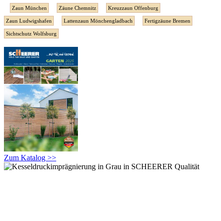
Zaun München
Zäune Chemnitz
Kreuzzaun Offenburg
Zaun Ludwigshafen
Lattenzaun Mönchengladbach
Fertigzäune Bremen
Sichtschutz Wolfsburg
Zum Katalog >>