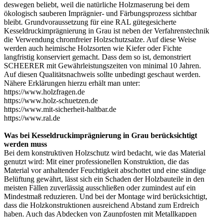
deswegen beliebt, weil die natürliche Holzmaserung bei dem
ökologisch sauberen Imprägnier- und Färbungsprozess sichtbar
bleibt. Grundvoraussetzung für eine RAL gütegesicherte
Kesseldruckimprägnierung in Grau ist neben der Verfahrenstechnik
die Verwendung chromfreier Holzschutzsalze. Auf diese Weise
werden auch heimische Holzsorten wie Kiefer oder Fichte
langfristig konserviert gemacht. Dass dem so ist, demonstriert
SCHEERER mit Gewährleistungszeiten von minimal 10 Jahren.
Auf diesen Qualitätsnachweis sollte unbedingt geschaut werden.
Nähere Erklärungen hierzu erhält man unter:
https://www.holzfragen.de
https://www.holz-schuetzen.de
https://www.mit-sicherheit-haltbar.de
https://www.ral.de
Was bei Kesseldruckimprägnierung in Grau berücksichtigt
werden muss
Bei dem konstruktiven Holzschutz wird bedacht, wie das Material
genutzt wird: Mit einer professionellen Konstruktion, die das
Material vor anhaltender Feuchtigkeit abschottet und eine ständige
Belüftung gewährt, lässt sich ein Schaden der Holzbauteile in den
meisten Fällen zuverlässig ausschließen oder zumindest auf ein
Mindestmaß reduzieren. Und bei der Montage wird berücksichtigt,
dass die Holzkonstruktionen ausreichend Abstand zum Erdreich
haben. Auch das Abdecken von Zaunpfosten mit Metallkappen