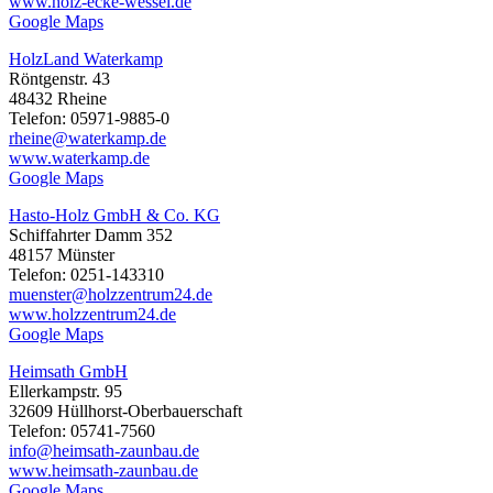
www.holz-ecke-wessel.de
Google Maps
HolzLand Waterkamp
Röntgenstr. 43
48432 Rheine
Telefon: 05971-9885-0
rheine@waterkamp.de
www.waterkamp.de
Google Maps
Hasto-Holz GmbH & Co. KG
Schiffahrter Damm 352
48157 Münster
Telefon: 0251-143310
muenster@holzzentrum24.de
www.holzzentrum24.de
Google Maps
Heimsath GmbH
Ellerkampstr. 95
32609 Hüllhorst-Oberbauerschaft
Telefon: 05741-7560
info@heimsath-zaunbau.de
www.heimsath-zaunbau.de
Google Maps