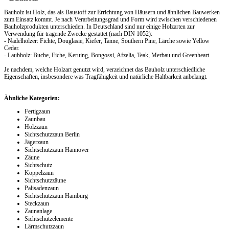
Bauholz ist Holz, das als Baustoff zur Errichtung von Häusern und ähnlichen Bauwerken
zum Einsatz kommt. Je nach Verarbeitungsgrad und Form wird zwischen verschiedenen
Bauholzprodukten unterschieden. In Deutschland sind nur einige Holzarten zur
Verwendung für tragende Zwecke gestattet (nach DIN 1052):
- Nadelhölzer: Fichte, Douglasie, Kiefer, Tanne, Southern Pine, Lärche sowie Yellow
Cedar.
- Laubholz: Buche, Eiche, Keruing, Bongossi, Afzelia, Teak, Merbau und Greenheart.
Je nachdem, welche Holzart genutzt wird, verzeichnet das Bauholz unterschiedliche
Eigenschaften, insbesondere was Tragfähigkeit und natürliche Haltbarkeit anbelangt.
Ähnliche Kategorien:
Fertigzaun
Zaunbau
Holzzaun
Sichtschutzzaun Berlin
Jägerzaun
Sichtschutzzaun Hannover
Zäune
Sichtschutz
Koppelzaun
Sichtschutzzäune
Palisadenzaun
Sichtschutzzaun Hamburg
Steckzaun
Zaunanlage
Sichtschutzelemente
Lärmschutzzaun