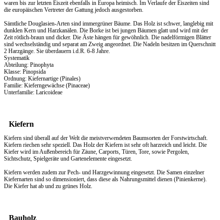
waren bis zur letzten Eiszeit ebenfalls in Europa heimisch. Im Verlaufe der Eiszeiten sind
die europäischen Vertreter der Gattung jedoch ausgestorben.
Sämtliche Douglasien-Arten sind immergrüner Bäume. Das Holz ist schwer, langlebig mit
dunklen Kern und Harzkanälen. Die Borke ist bei jungen Bäumen glatt und wird mit der
Zeit rötlich-braun und dicker. Die Äste hängen für gewöhnlich. Die nadelförmigen Blätter
sind wechselständig und separat am Zweig angeordnet. Die Nadeln besitzen im Querschnitt
2 Harzgänge. Sie überdauern i.d.R. 6-8 Jahre.
Systematik
Abteilung: Pinophyta
Klasse: Pinopsida
Ordnung: Kiefernartige (Pinales)
Familie: Kieferngewächse (Pinaceae)
Unterfamilie: Laricoideae
Kiefern
Kiefern sind überall auf der Welt die meistverwendeten Baumsorten der Forstwirtschaft.
Kiefern riechen sehr speziell. Das
Holz
der Kiefern ist sehr oft harzreich und leicht. Die
Kiefer wird im Außenbereich für Zäune, Carports, Türen, Tore, sowie Pergolen,
Sichtschutz, Spielgeräte und Gartenelemente eingesetzt.
Kiefern werden zudem zur Pech- und Harzgewinnung eingesetzt. Die Samen einzelner
Kiefernarten sind so dimensioniert, dass diese als Nahrungsmittel dienen (Pinienkerne).
Die Kiefer hat ab und zu grünes Holz.
Bauholz