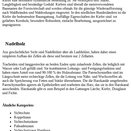
Kiefer eine besondere symbolische Bedeutung zu: Sie verkörpern dort Stärke,
Langlebigkeit und beständige Geduld. Kiefern sind überall die meistverwendeten
Baumarten der Forstwirtschaft und werden oftmals für die günstige Wiederaufforstung
nach Waldbränden und Waldrodungen eingesetzt. In den nördlichen Bundesländern ist die
Kiefer die bedeutendste Baumgattung. Auffällige Eigenschaften der Kiefer sind: rot
gefärbtes Kernholz, besondere Robustheit, einfache Bearbeitung, ausgezeichnet zu
imprägnieren.
Nadelholz
Aus geschichtlicher Sicht sind Nadelhölzer älter als Laubhölzer, haben daher einen
simpleren Aufbau der Zellen als diese und besitzen nur 2 Zellarten.
Tracheiden sind langgestreckte an beiden Enden spitz zulaufende Zellen, die lediglich mit
Wasser oder Luft gefüllt sind. Sie kombinieren Leitungs- und Festigungsfunktion und
haben einen Anteil von rund 90-100 % der Holzsubstanz. Die Parenchymzellen sind im
Längsschnitt meist rechteckige Zellen, die die Leitung von Nähr- und Wuchsstoffen als
auch die Speicherung von Fetten und Stärke übernehmen. Die die Harzkanäle umgebenden
Parenchymzellen agieren als Epithelzellen und erarbeiten das Harz, das sie in den Harzkanal
ausscheiden. Harzkanäle gibt es zum Beispiel in den Gattungen Lärche, Kiefer, Douglasie
und Fichte.
Ähnliche Kategorien:
Sichtschutz
Koppelzaun
Sichtschutzzäune
Palisadenzaun
Sichtschutzzaun Hamburg