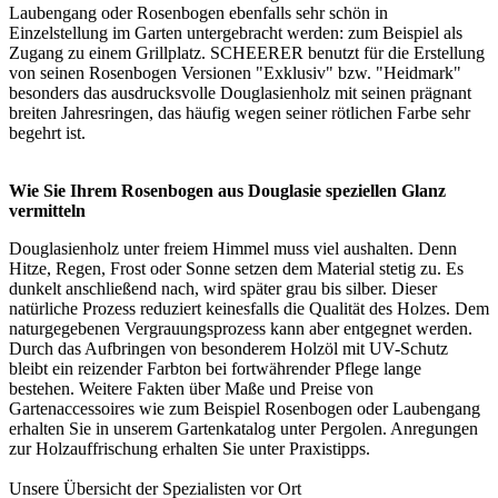
Laubengang oder Rosenbogen ebenfalls sehr schön in
Einzelstellung im Garten untergebracht werden: zum Beispiel als
Zugang zu einem Grillplatz. SCHEERER benutzt für die Erstellung
von seinen Rosenbogen Versionen "Exklusiv" bzw. "Heidmark"
besonders das ausdrucksvolle Douglasienholz mit seinen prägnant
breiten Jahresringen, das häufig wegen seiner rötlichen Farbe sehr
begehrt ist.
Wie Sie Ihrem Rosenbogen aus Douglasie speziellen Glanz
vermitteln
Douglasienholz unter freiem Himmel muss viel aushalten. Denn
Hitze, Regen, Frost oder Sonne setzen dem Material stetig zu. Es
dunkelt anschließend nach, wird später grau bis silber. Dieser
natürliche Prozess reduziert keinesfalls die Qualität des Holzes. Dem
naturgegebenen Vergrauungsprozess kann aber entgegnet werden.
Durch das Aufbringen von besonderem Holzöl mit UV-Schutz
bleibt ein reizender Farbton bei fortwährender Pflege lange
bestehen. Weitere Fakten über Maße und Preise von
Gartenaccessoires wie zum Beispiel Rosenbogen oder Laubengang
erhalten Sie in unserem
Gartenkatalog unter Pergolen
. Anregungen
zur Holzauffrischung erhalten Sie unter
Praxistipps
.
Unsere Übersicht der
Spezialisten vor Ort