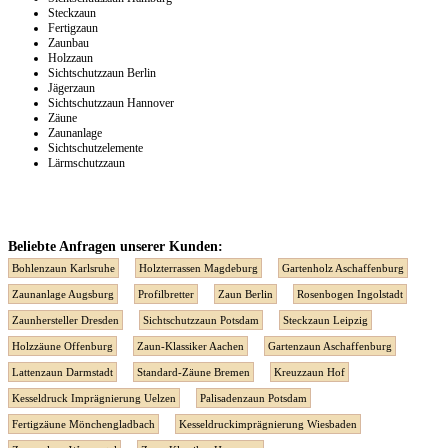
Steckzaun
Fertigzaun
Zaunbau
Holzzaun
Sichtschutzzaun Berlin
Jägerzaun
Sichtschutzzaun Hannover
Zäune
Zaunanlage
Sichtschutzelemente
Lärmschutzzaun
Beliebte Anfragen unserer Kunden:
Bohlenzaun Karlsruhe
Holzterrassen Magdeburg
Gartenholz Aschaffenburg
Zaunanlage Augsburg
Profilbretter
Zaun Berlin
Rosenbogen Ingolstadt
Zaunhersteller Dresden
Sichtschutzzaun Potsdam
Steckzaun Leipzig
Holzzäune Offenburg
Zaun-Klassiker Aachen
Gartenzaun Aschaffenburg
Lattenzaun Darmstadt
Standard-Zäune Bremen
Kreuzzaun Hof
Kesseldruck Imprägnierung Uelzen
Palisadenzaun Potsdam
Fertigzäune Mönchengladbach
Kesseldruckimprägnierung Wiesbaden