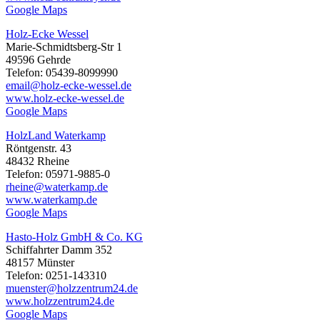
Google Maps
Holz-Ecke Wessel
Marie-Schmidtsberg-Str 1
49596 Gehrde
Telefon: 05439-8099990
email@holz-ecke-wessel.de
www.holz-ecke-wessel.de
Google Maps
HolzLand Waterkamp
Röntgenstr. 43
48432 Rheine
Telefon: 05971-9885-0
rheine@waterkamp.de
www.waterkamp.de
Google Maps
Hasto-Holz GmbH & Co. KG
Schiffahrter Damm 352
48157 Münster
Telefon: 0251-143310
muenster@holzzentrum24.de
www.holzzentrum24.de
Google Maps