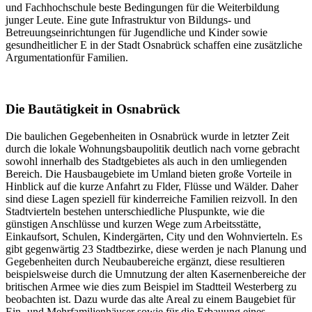
und Fachhochschule beste Bedingungen für die Weiterbildung
junger Leute. Eine gute Infrastruktur von Bildungs- und
Betreuungseinrichtungen für Jugendliche und Kinder sowie
gesundheitlicher E in der Stadt Osnabrück schaffen eine zusätzliche
Argumentationfür Familien.
Die Bautätigkeit in Osnabrück
Die baulichen Gegebenheiten in Osnabrück wurde in letzter Zeit
durch die lokale Wohnungsbaupolitik deutlich nach vorne gebracht
sowohl innerhalb des Stadtgebietes als auch in den umliegenden
Bereich. Die Hausbaugebiete im Umland bieten große Vorteile in
Hinblick auf die kurze Anfahrt zu Flder, Flüsse und Wälder. Daher
sind diese Lagen speziell für kinderreiche Familien reizvoll. In den
Stadtvierteln bestehen unterschiedliche Pluspunkte, wie die
günstigen Anschlüsse und kurzen Wege zum Arbeitsstätte,
Einkaufsort, Schulen, Kindergärten, City und den Wohnvierteln. Es
gibt gegenwärtig 23 Stadtbezirke, diese werden je nach Planung und
Gegebenheiten durch Neubaubereiche ergänzt, diese resultieren
beispielsweise durch die Umnutzung der alten Kasernenbereiche der
britischen Armee wie dies zum Beispiel im Stadtteil Westerberg zu
beobachten ist. Dazu wurde das alte Areal zu einem Baugebiet für
Ein- und Mehrfamilienhäuser sowie für die Erbauung eines