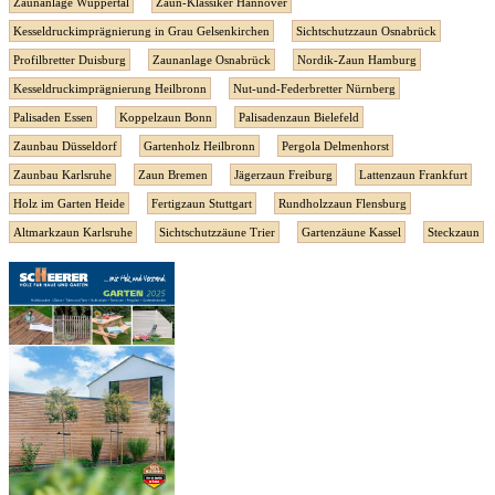
Zaunanlage Wuppertal
Zaun-Klassiker Hannover
Kesseldruckimprägnierung in Grau Gelsenkirchen
Sichtschutzzaun Osnabrück
Profilbretter Duisburg
Zaunanlage Osnabrück
Nordik-Zaun Hamburg
Kesseldruckimprägnierung Heilbronn
Nut-und-Federbretter Nürnberg
Palisaden Essen
Koppelzaun Bonn
Palisadenzaun Bielefeld
Zaunbau Düsseldorf
Gartenholz Heilbronn
Pergola Delmenhorst
Zaunbau Karlsruhe
Zaun Bremen
Jägerzaun Freiburg
Lattenzaun Frankfurt
Holz im Garten Heide
Fertigzaun Stuttgart
Rundholzzaun Flensburg
Altmarkzaun Karlsruhe
Sichtschutzzäune Trier
Gartenzäune Kassel
Steckzaun