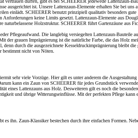
ilität vertrauen dürfen, gibt es bei SCHEERER jedewede Lattenzaun-Ba
nisse ausgerichtet ist. Unsere Lattenzaun-Elemente erhalten Sie bei un
en einlädt. SCHEERER benutzt prinzipiell qualitativ besonders gute Hö
ren Anforderungen keine Limits gesetzt. Lattenzaun-Elemente aus Doug
ihre naturbelassene Holzstruktur. SCHEERER führt Gartenzäune aus Fi
wieder Pflegeaufwand. Die langlebig versiegelten Lattenzaun-Bauteile aus 
 der grauen Imprägnierung ist die natürliche Farbe, die das Holz meist 
l, denn durch die ausgezeichnete
Kesseldruckimprägnierung
bleibt die 
r bestimmt nicht von Nöten.
hiermit sehr viele Vorzüge. Hier gilt es unter anderem die Ausgestaltung
 Darum kann ein Zaun von SCHEERER für jedes Grundstück verwendet w
alität eines Lattenzauns aus Holz. Desweiteren gilt es noch die besonde
igkeit und übrige Witterungseinflüsse. Mit der perfekten Pflege kann e
es ihn. Zaun-Klassiker bestechen durch ihre einfachen Formen. Nebe