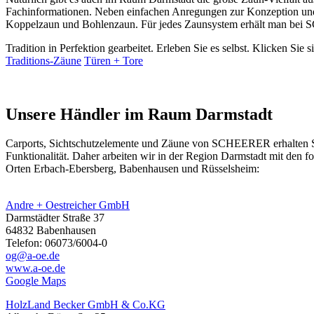
Fachinformationen. Neben einfachen Anregungen zur Konzeption und
Koppelzaun und Bohlenzaun. Für jedes Zaunsystem erhält man bei S
Tradition in Perfektion gearbeitet. Erleben Sie es selbst. Klicken Sie 
Traditions-Zäune
Türen + Tore
Unsere Händler im Raum Darmstadt
Carports, Sichtschutzelemente und
Zäune
von SCHEERER erhalten Sie 
Funktionalität. Daher arbeiten wir in der Region Darmstadt mit den
Orten Erbach-Ebersberg, Babenhausen und Rüsselsheim:
Andre + Oestreicher GmbH
Darmstädter Straße 37
64832 Babenhausen
Telefon: 06073/6004-0
og@a-oe.de
www.a-oe.de
Google Maps
HolzLand Becker GmbH & Co.KG