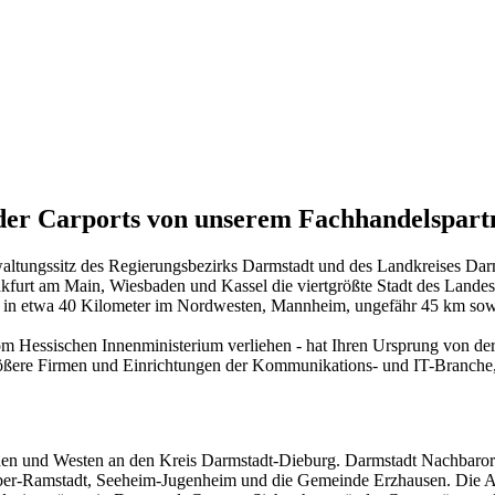
oder Carports von unserem Fachhandelspart
erwaltungssitz des Regierungsbezirks Darmstadt und des Landkreises Dar
kfurt am Main, Wiesbaden und Kassel die viertgrößte Stadt des Landes
 in etwa 40 Kilometer im Nordwesten, Mannheim, ungefähr 45 km sow
om Hessischen Innenministerium verliehen - hat Ihren Ursprung von de
ßere Firmen und Einrichtungen der Kommunikations- und IT-Branche, 
üden und Westen an den Kreis Darmstadt-Dieburg. Darmstadt Nachbaror
ber-Ramstadt, Seeheim-Jugenheim und die Gemeinde Erzhausen. Die Arc