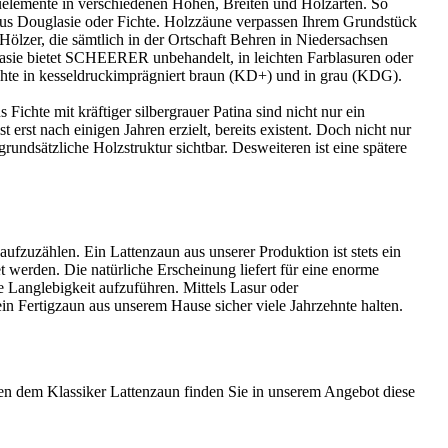
uelemente in verschiedenen Höhen, Breiten und Holzarten. So
s aus Douglasie oder Fichte. Holzzäune verpassen Ihrem Grundstück
lzer, die sämtlich in der Ortschaft Behren in Niedersachsen
lasie bietet SCHEERER unbehandelt, in leichten Farblasuren oder
chte in kesseldruckimprägniert braun (KD+) und in grau (KDG).
Fichte mit kräftiger silbergrauer Patina sind nicht nur ein
erst nach einigen Jahren erzielt, bereits existent. Doch nicht nur
grundsätzliche Holzstruktur sichtbar. Desweiteren ist eine spätere
 aufzuzählen. Ein Lattenzaun aus unserer Produktion ist stets ein
erden. Die natürliche Erscheinung liefert für eine enorme
re Langlebigkeit aufzuführen. Mittels Lasur oder
in Fertigzaun aus unserem Hause sicher viele Jahrzehnte halten.
n dem Klassiker Lattenzaun finden Sie in unserem Angebot diese