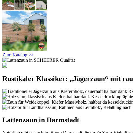
Zum Katalog >>
Rustikaler Klassiker: „Jägerzaun“ mit ra
Lattenzaun in Darmstadt
Natürlich gibt es auch im Raum Darmstadt die große Zaun-Vielfalt a