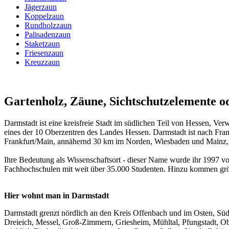
Jägerzaun
Koppelzaun
Rundholzzaun
Palisadenzaun
Staketzaun
Friesenzaun
Kreuzzaun
Gartenholz, Zäune, Sichtschutzelemente 
Darmstadt ist eine kreisfreie Stadt im südlichen Teil von Hessen, V
eines der 10 Oberzentren des Landes Hessen. Darmstadt ist nach Fran
Frankfurt/Main, annähernd 30 km im Norden, Wiesbaden und Mainz,
Ihre Bedeutung als Wissenschaftsort - dieser Name wurde ihr 1997 v
Fachhochschulen mit weit über 35.000 Studenten. Hinzu kommen grö
Hier wohnt man in Darmstadt
Darmstadt grenzt nördlich an den Kreis Offenbach und im Osten, S
Dreieich, Messel, Groß-Zimmern, Griesheim, Mühltal, Pfungstadt, O