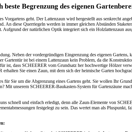
sch beste Begrenzung des eigenen Gartenbere
es Vorgartens geht. Der Lattenzaun wird hergestellt aus senkrecht ange
nd. An diese Querriegeln werden in immer gleichen Abständen Staketen 
det. Aufgrund der natürlichen Optik integriert sich ein Holzlattenzaun au
wendung. Neben der vordergründigen Eingrenzung des eigenen Gartens,
artentür ist bei einem Lattenzaun kein Problem, da die Konstruktion a
 dafür ist, dass SCHEERER vom Grundsatz her hochwertige Hölzer verw
erhalten Sie einen Zaun, mit dem sich der heimische Garten hochgradi
es für Sie um die Abgrenzung eines Gartens geht. Sie wollen Ihr Grun
tieren? Mit unserem SCHEERER-Baukasten-System für Gartenzäune macht
auns schnell und einfach erledigt, denn alle Zaun-Elemente von SCHEE
ementabmessungen festgelegt zu sein. Das wertet man als Pluspunkt, fal
en: