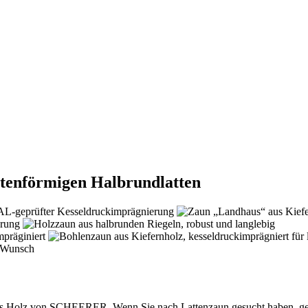
utenförmigen Halbrundlatten
us Holz von SCHEERER. Wenn Sie nach Lattenzaun gesucht haben, geben