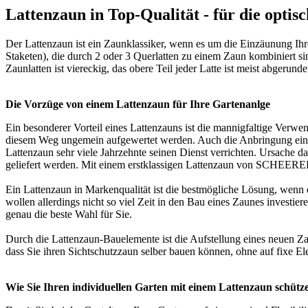
Lattenzaun in Top-Qualität - für die opti
Der Lattenzaun ist ein Zaunklassiker, wenn es um die Einzäunung Ihr
Staketen), die durch 2 oder 3 Querlatten zu einem Zaun kombiniert si
Zaunlatten ist viereckig, das obere Teil jeder Latte ist meist abgerun
Die Vorzüge von einem Lattenzaun für Ihre Gartenanlge
Ein besonderer Vorteil eines Lattenzauns ist die mannigfaltige Ver
diesem Weg ungemein aufgewertet werden. Auch die Anbringung einer G
Lattenzaun sehr viele Jahrzehnte seinen Dienst verrichten. Ursache
geliefert werden. Mit einem erstklassigen Lattenzaun von SCHEERER 
Ein Lattenzaun in Markenqualität ist die bestmögliche Lösung, wenn 
wollen allerdings nicht so viel Zeit in den Bau eines Zaunes inves
genau die beste Wahl für Sie.
Durch die Lattenzaun-Bauelemente ist die Aufstellung eines neuen Z
dass Sie ihren Sichtschutzzaun selber bauen können, ohne auf fixe El
Wie Sie Ihren individuellen Garten mit einem Lattenzaun schütz