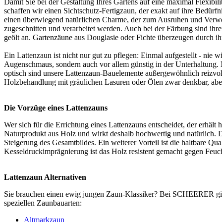
Damit Sie bei der Gestaltung Ihres Gartens auf eine maximal Flexib
schaffen wir einen Sichtschutz-
Fertigzaun
, der exakt auf ihre Bedürf
einen überwiegend natürlichen Charme, der zum Ausruhen und Verweil
zugeschnitten und verarbeitet werden. Auch bei der Färbung sind ih
geölt an. Gartenzäune aus Douglasie oder Fichte überzeugen durch 
Ein Lattenzaun ist nicht nur gut zu pflegen: Einmal aufgestellt - nie 
Augenschmaus, sondern auch vor allem günstig in der Unterhaltung. Mit
optisch sind unsere Lattenzaun-Bauelemente außergewöhnlich reizvol
Holzbehandlung mit gräulichen Lasuren oder Ölen zwar denkbar, abe
Die Vorzüge eines Lattenzauns
Wer sich für die Errichtung eines Lattenzauns entscheidet, der erhält 
Naturprodukt aus Holz und wirkt deshalb hochwertig und natürlich.
Steigerung des Gesamtbildes. Ein weiterer Vorteil ist die haltbare Qu
Kesseldruckimprägnierung ist das Holz resistent gemacht gegen Feucht
Lattenzaun Alternativen
Sie brauchen einen ewig jungen
Zaun-Klassiker
? Bei SCHEERER gibt 
speziellen Zaunbauarten:
Altmarkzaun