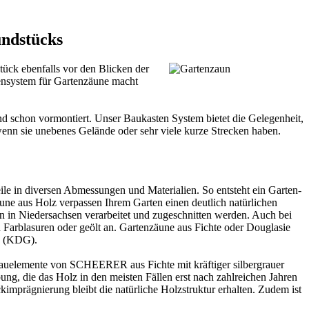
undstücks
tück ebenfalls vor den Blicken der
nsystem für Gartenzäune macht
d schon vormontiert. Unser Baukasten System bietet die Gelegenheit,
 wenn sie unebenes Gelände oder sehr viele kurze Strecken haben.
eile in diversen Abmessungen und Materialien. So entsteht ein Garten-
äune aus Holz verpassen Ihrem Garten einen deutlich natürlichen
 in Niedersachsen verarbeitet und zugeschnitten werden. Auch bei
Farblasuren oder geölt an. Gartenzäune aus Fichte oder Douglasie
au (KDG).
n-Bauelemente von SCHEERER aus Fichte mit kräftiger silbergrauer
bung, die das Holz in den meisten Fällen erst nach zahlreichen Jahren
ckimprägnierung
bleibt die natürliche Holzstruktur erhalten. Zudem ist