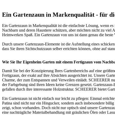
Ein Gartenzaun in Markenqualität - für d
Ein Gartenzaun in Markenqualität ist die einfachste Lösung, wenn es
Nachbarn und deren Haustiere schützen, aber möchten nicht zu viel 
Heimwerken Spaß. Ein Gartenzaun von uns ist dann genau die beste W
Durch unsere Gartenzaun-Elemente ist die Aufstellung eines schicke
dass Sie ihren
Sichtschutzzaun
selber errichten können, ohne auf stan
Wie Sie Ihr Eigenheim Garten mit einem Fertigzaun vom Nachb
Damit Sie bei der Konzipierung Ihres Gartenbereichs auf eine größtmö
Fertigzaun, der exakt auf ihre Absichten ausgerichtet ist. Unsere Ga
Charme, der zum Entspannen und Verweilen einlädt. SCHEERER nutzt a
der Farbgebung sind ihren Ideen keine Grenzen gesetzt. Gartenzaun-
gefallen durch ihre interessante Holzstruktur. SCHEERER bietet Gar
Ein Gartenzaun ist nicht einfach nur leicht zu pflegen: Einmal erric
Patina sind nicht nur ein Hingucker, sondern auch insbesondere billig
zeigt, schon vorhanden. Doch nicht nur optisch sind unsere Gartenza
eine nachträgliche Materialbehandlung mit gräulichen Ölen oder Lasur