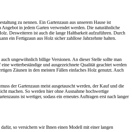
sgestaltung zu nennen. Ein Gartenzaun aus unserem Hause ist
 Angebot in jedem Garten verwendet werden. Die naturähnliche
olz. Desweiteren ist auch die lange Haltbarkeit aufzuführen. Durch
n ein Fertigzaun aus Holz sicher zahllose Jahrzehnte halten.
uch ungewöhnlich billige Versionen. An dieser Stelle sollte man
uf eine wetterbeständige und ausgezeichnete Qualität geachtet werden
wertigen Zäunen in den meisten Fällen einfaches Holz genutzt. Auch
 so muss der Gartenzaun meist ausgetauscht werden, der Kauf und die
nicht machen. So werden hier ohne Ausnahme hochwertige
enzauns ist wertiger, sodass ein erneutes Auftragen erst nach langer
 dafür, so versichern wir Ihnen einen Modell mit einer langen