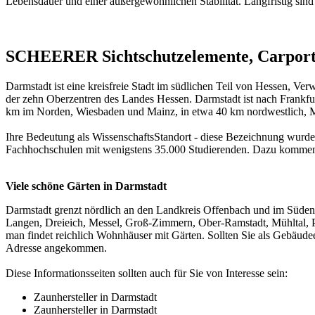
Lebensdauer und einer außergewöhnlichen Stabilität. Langfristig sind 
SCHEERER Sichtschutzelemente, Carport,
Darmstadt ist eine kreisfreie Stadt im südlichen Teil von Hessen, V
der zehn Oberzentren des Landes Hessen. Darmstadt ist nach Frankfu
km im Norden, Wiesbaden und Mainz, in etwa 40 km nordwestlich, M
Ihre Bedeutung als WissenschaftsStandort - diese Bezeichnung wurd
Fachhochschulen mit wenigstens 35.000 Studierenden. Dazu kommen w
Viele schöne Gärten in Darmstadt
Darmstadt grenzt nördlich an den Landkreis Offenbach und im Süde
Langen, Dreieich, Messel, Groß-Zimmern, Ober-Ramstadt, Mühltal, P
man findet reichlich Wohnhäuser mit Gärten. Sollten Sie als Gebäudee
Adresse angekommen.
Diese Informationsseiten sollten auch für Sie von Interesse sein:
Zaunhersteller in Darmstadt
Zaunhersteller in Darmstadt