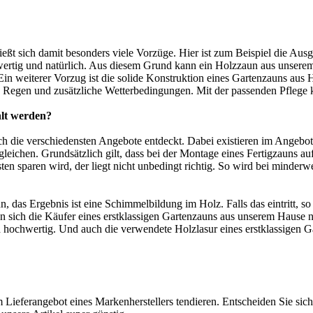
hließt sich damit besonders viele Vorzüge. Hier ist zum Beispiel die Au
wertig und natürlich. Aus diesem Grund kann ein
Holzzaun
aus unserem
n weiterer Vorzug ist die solide Konstruktion eines Gartenzauns aus H
Regen und zusätzliche Wetterbedingungen. Mit der passenden Pflege kan
hlt werden?
die verschiedensten Angebote entdeckt. Dabei existieren im Angebot a
gleichen. Grundsätzlich gilt, dass bei der Montage eines Fertigzauns a
en sparen wird, der liegt nicht unbedingt richtig. So wird bei minder
nn, das Ergebnis ist eine Schimmelbildung im Holz. Falls das eintritt,
ich die Käufer eines erstklassigen Gartenzauns aus unserem Hause 
hochwertig. Und auch die verwendete Holzlasur eines erstklassigen Gart
 Lieferangebot eines Markenherstellers tendieren. Entscheiden Sie sich