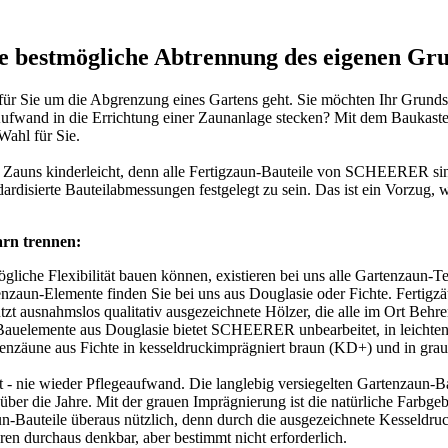
ie bestmögliche Abtrennung des eigenen Gr
 für Sie um die Abgrenzung eines Gartens geht. Sie möchten Ihr Grunds
Aufwand in die Errichtung einer
Zaunanlage
stecken? Mit dem Baukaste
ahl für Sie.
n Zauns kinderleicht, denn alle Fertigzaun-Bauteile von SCHEERER sin
dardisierte Bauteilabmessungen festgelegt zu sein. Das ist ein Vorzug,
arn trennen:
gliche Flexibilität bauen können, existieren bei uns alle Gartenzaun-T
rtenzaun-Elemente finden Sie bei uns aus Douglasie oder Fichte. Fertigz
usnahmslos qualitativ ausgezeichnete Hölzer, die alle im Ort Behren
Bauelemente aus Douglasie bietet SCHEERER unbearbeitet, in leichten 
tenzäune aus Fichte in kesseldruckimprägniert braun (KD+) und in gr
htet - nie wieder Pflegeaufwand. Die langlebig versiegelten Gartenzau
 über die Jahre. Mit der grauen Imprägnierung ist die natürliche Farbge
un-Bauteile überaus nützlich, denn durch die ausgezeichnete
Kesseldru
en durchaus denkbar, aber bestimmt nicht erforderlich.