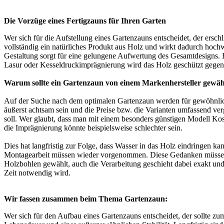
Die Vorzüge eines Fertigzauns für Ihren Garten
Wer sich für die Aufstellung eines Gartenzauns entscheidet, der ersc
vollständig ein natürliches Produkt aus Holz und wirkt dadurch hoch
Gestaltung sorgt für eine gelungene Aufwertung des Gesamtdesigns. Ei
Lasur oder Kesseldruckimprägnierung wird das Holz geschützt gegen 
Warum sollte ein Gartenzaun von einem Markenhersteller gewä
Auf der Suche nach dem optimalen Gartenzaun werden für gewöhnlich 
äußerst achtsam sein und die Preise bzw. die Varianten umfassend ver
soll. Wer glaubt, dass man mit einem besonders günstigen Modell Kost
die Imprägnierung könnte beispielsweise schlechter sein.
Dies hat langfristig zur Folge, dass Wasser in das Holz eindringen ka
Montagearbeit müssen wieder vorgenommen. Diese Gedanken müssen s
Holzbohlen gewählt, auch die Verarbeitung geschieht dabei exakt und 
Zeit notwendig wird.
Wir fassen zusammen beim Thema Gartenzaun:
Wer sich für den Aufbau eines Gartenzauns entscheidet, der sollte zum