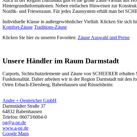
Auch in der Region Darmstadt gibt es die große Zaun-Vielfalt aus 
Hintergrundinformationen. Neben einfachen Hinweisen zur Konstrukti
Nordik- und Friesenzaun. Für jedes Zaunsystem erhält man bei SCHE
Individuelle Klasse in außergewöhnlicher Vielfalt. Klicken Sie sich hi
Komfort-Zäune
Traditions-Zäune
Klicken Sie hier zu unseren Favoriten:
Zäune Auswahl und Preise
Unsere Händler im Raum Darmstadt
Carports, Sichtschutzelemente und
Zäune
von SCHEERER erhalten Sie 
Funktionalität. Daher arbeiten wir in der Region Darmstadt mit den
Orten Erbach-Ebersberg, Babenhausen und Rüsselsheim:
Andre + Oestreicher GmbH
Darmstädter Straße 37
64832 Babenhausen
Telefon: 06073/6004-0
og@a-oe.de
www.a-oe.de
Google Maps