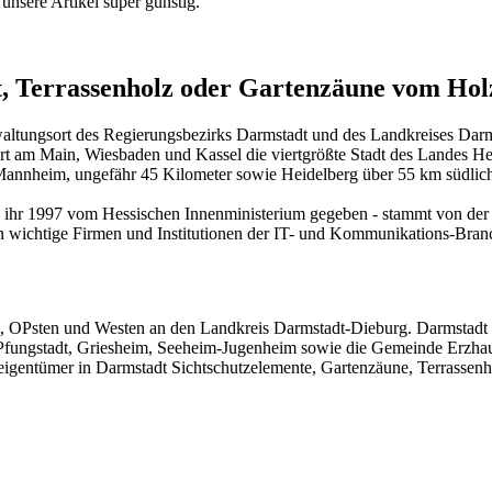
unsere Artikel super günstig.
 Terrassenholz oder Gartenzäune vom Hol
erwaltungsort des Regierungsbezirks Darmstadt und des Landkreises Darm
rt am Main, Wiesbaden und Kassel die viertgrößte Stadt des Landes He
annheim, ungefähr 45 Kilometer sowie Heidelberg über 55 km südlic
e ihr 1997 vom Hessischen Innenministerium gegeben - stammt von der 
ichtige Firmen und Institutionen der IT- und Kommunikations-Branch
n, OPsten und Westen an den Landkreis Darmstadt-Dieburg. Darmstadt
fungstadt, Griesheim, Seeheim-Jugenheim sowie die Gemeinde Erzhaus
igentümer in Darmstadt Sichtschutzelemente, Gartenzäune, Terrassenhol