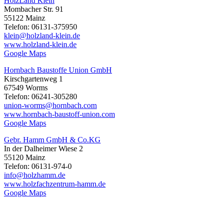
HolzLand Klein
Mombacher Str. 91
55122 Mainz
Telefon: 06131-375950
klein@holzland-klein.de
www.holzland-klein.de
Google Maps
Hornbach Baustoffe Union GmbH
Kirschgartenweg 1
67549 Worms
Telefon: 06241-305280
union-worms@hornbach.com
www.hornbach-baustoff-union.com
Google Maps
Gebr. Hamm GmbH & Co.KG
In der Dalheimer Wiese 2
55120 Mainz
Telefon: 06131-974-0
info@holzhamm.de
www.holzfachzentrum-hamm.de
Google Maps