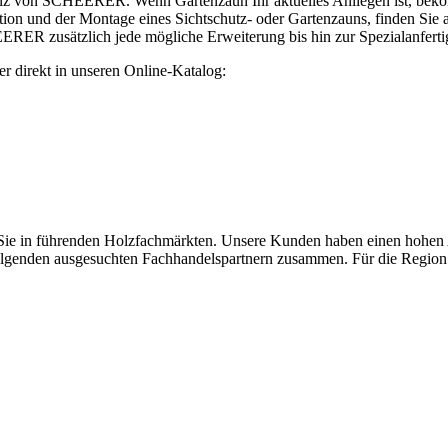
Holz von SCHEERER. Wenn Gartenzaun Ihr aktuelles Anliegen ist, bekom
on und der Montage eines Sichtschutz- oder Gartenzauns, finden Sie 
ERER zusätzlich jede mögliche Erweiterung bis hin zur Spezialanferti
er direkt in unseren Online-Katalog:
in führenden Holzfachmärkten. Unsere Kunden haben einen hohen Ans
 folgenden ausgesuchten Fachhandelspartnern zusammen. Für die Region