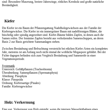
sind: Besondere Maserung, breiere Jahresringe, rötliches Kernholz und große natürliche
Beständigkeit.
Kiefer
Die Kiefer ist ein Baum der Pflanzengattung Nadelholzgewächsen aus der Familie der
Kieferngewächse. Die Kiefer ist ein immergrüner Baum mit nadelförmigen Blätter, die
büschelig oder spiralig angeordnet sind. Kiefer-Bäume bilden Zapfen, in denen auch die
Samen reifen. Der feminine Zapfen besteht aus verholzenden Samenschuppen, an deren
Basis 2 zur Basis gerichtete Samenanlagen stehen.
Zwischen Bestäubung und Befruchtung verstreicht bei etlichen Kiefer-Arten ein komplettes
Jahr, meistens ist am Anfang noch nicht einmal die weibliche Megaspore gebildet. Bei der
Fichte dagegen befinden sich zum Vergleich Bestäubung und Samenreife in einer
Vegetationsperiode.
Systematik
Unterreich: Gefäßpflanzen (Tracheobionta)
Überabteilung: Samenpflanzen (Spermatophyta)
Abteilung: Pinophyta
Klasse: Pinopsida
Ordnung: Kiefernartige (Pinales)
Familie: Kieferngewächse
Holz: Verkernung
Eine sog. Verkernung von Holz entsteht, wenn die internen Wasserleitbahnen eines