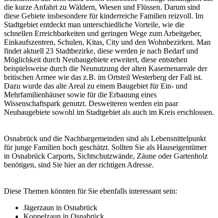
die kurze Anfahrt zu Wäldern, Wiesen und Flüssen. Darum sind
diese Gebiete insbesondere für kinderreiche Familien reizvoll. Im
Stadtgebiet entdeckt man unterschiedliche Vorteile, wie die
schnellen Erreichbarkeiten und geringen Wege zum Arbeitgeber,
Einkaufszentren, Schulen, Kitas, City und den Wohnbezirken. Man
findet aktuell 23 Stadtbezirke, diese werden je nach Bedarf und
Möglichkeit durch Neubaugebiete erweitert, diese entstehen
beispielsweise durch die Neunutzung der alten Kasernenareale der
britischen Armee wie das z.B. im Ortsteil Westerberg der Fall ist.
Dazu wurde das alte Areal zu einem Baugebiet für Ein- und
Mehrfamilienhäuser sowie für die Erbauung eines
Wissenschaftspark genutzt. Desweiteren werden ein paar
Neubaugebiete sowohl im Stadtgebiet als auch im Kreis erschlossen.
Osnabrück und die Nachbargemeinden sind als Lebensnittelpunkt
für junge Familien hoch geschätzt. Sollten Sie als Hauseigentümer
in Osnabrück Carports, Sichtschutzwände, Zäune oder Gartenholz
benötigen, sind Sie hier an der richtigen Adresse.
Diese Themen könnten für Sie ebenfalls interessant sein:
Jägerzaun in Osnabrück
Koppelzaun in Osnabrück