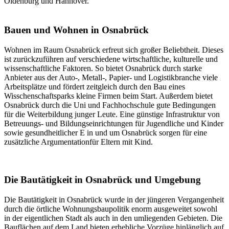
Oldenburg und Hannover.
Bauen und Wohnen in Osnabrück
Wohnen im Raum Osnabrück erfreut sich großer Beliebtheit. Dieses
ist zurückzuführen auf verschiedene wirtschaftliche, kulturelle und
wissenschaftliche Faktoren. So bietet Osnabrück durch starke
Anbieter aus der Auto-, Metall-, Papier- und Logistikbranche viele
Arbeitsplätze und fördert zeitgleich durch den Bau eines
Wisschenschaftsparks kleine Firmen beim Start. Außerdem bietet
Osnabrück durch die Uni und Fachhochschule gute Bedingungen
für die Weiterbildung junger Leute. Eine günstige Infrastruktur von
Betreuungs- und Bildungseinrichtungen für Jugendliche und Kinder
sowie gesundheitlicher E in und um Osnabrück sorgen für eine
zusätzliche Argumentationfür Eltern mit Kind.
Die Bautätigkeit in Osnabrück und Umgebung
Die Bautätigkeit in Osnabrück wurde in der jüngeren Vergangenheit
durch die örtliche Wohnungsbaupolitik enorm ausgeweitet sowohl
in der eigentlichen Stadt als auch in den umliegenden Gebieten. Die
Bauflächen auf dem Land bieten erhebliche Vorzüge hinlänglich auf