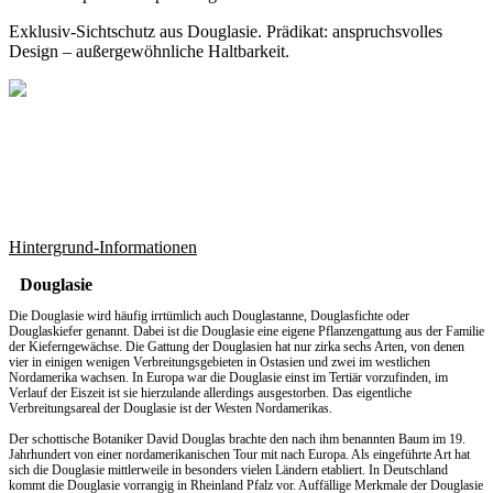
Exklusiv-Sichtschutz aus Douglasie. Prädikat: anspruchsvolles
Design – außergewöhnliche Haltbarkeit.
Hintergrund-Informationen
Douglasie
Die Douglasie wird häufig irrtümlich auch Douglastanne, Douglasfichte oder
Douglaskiefer genannt. Dabei ist die Douglasie eine eigene Pflanzengattung aus der Familie
der Kieferngewächse. Die Gattung der Douglasien hat nur zirka sechs Arten, von denen
vier in einigen wenigen Verbreitungsgebieten in Ostasien und zwei im westlichen
Nordamerika wachsen. In Europa war die Douglasie einst im Tertiär vorzufinden, im
Verlauf der Eiszeit ist sie hierzulande allerdings ausgestorben. Das eigentliche
Verbreitungsareal der Douglasie ist der Westen Nordamerikas.
Der schottische Botaniker David Douglas brachte den nach ihm benannten Baum im 19.
Jahrhundert von einer nordamerikanischen Tour mit nach Europa. Als eingeführte Art hat
sich die Douglasie mittlerweile in besonders vielen Ländern etabliert. In Deutschland
kommt die Douglasie vorrangig in Rheinland Pfalz vor. Auffällige Merkmale der Douglasie