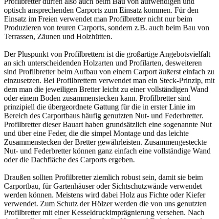
Profilbretter dürfen also auch beim Bau von aufwendigen und
optisch ansprechenden
Carports
zum Einsatz kommen. Für den
Einsatz im Freien verwendet man Profilbretter nicht nur beim
Produzieren von teuren Carports, sondern z.B. auch beim Bau von
Terrassen, Zäunen und Holzhütten.
Der Pluspunkt von Profilbrettern ist die großartige Angebotsvielfalt
an sich unterscheidenden Holzarten und Profilarten, desweiteren
sind Profilbretter beim Aufbau von einem
Carport
äußerst einfach zu
einzusetzen. Bei Profilbrettern verwendet man ein Steck-Prinzip, mit
dem man die jeweiligen Bretter leicht zu einer vollständigen Wand
oder einem Boden zusammenstecken kann. Profilbretter sind
prinzipiell die übergeordnete Gattung für die in erster Linie im
Bereich des Carportbaus häufig genutzten
Nut- und Federbretter
.
Profilbretter dieser Bauart haben grundsätzlich eine sogenannte Nut
und über eine Feder, die die simpel Montage und das leichte
Zusammenstecken der Bretter gewährleisten. Zusammengesteckte
Nut- und Federbretter können ganz einfach eine vollständige Wand
oder die Dachfläche des Carports ergeben.
Draußen sollten Profilbretter ziemlich robust sein, damit sie beim
Carportbau, für Gartenhäuser oder Sichtschutzwände verwendet
werden können. Meistens wird dabei Holz aus Fichte oder Kiefer
verwendet. Zum Schutz der Hölzer werden die von uns genutzten
Profilbretter mit einer
Kesseldruckimprägnierung
versehen. Nach