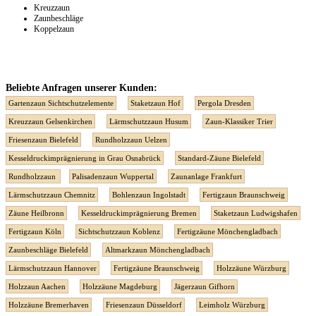
Kreuzzaun
Zaunbeschläge
Koppelzaun
Beliebte Anfragen unserer Kunden:
Gartenzaun Sichtschutzelemente
Staketzaun Hof
Pergola Dresden
Kreuzzaun Gelsenkirchen
Lärmschutzzaun Husum
Zaun-Klassiker Trier
Friesenzaun Bielefeld
Rundholzzaun Uelzen
Kesseldruckimprägnierung in Grau Osnabrück
Standard-Zäune Bielefeld
Rundholzzaun
Palisadenzaun Wuppertal
Zaunanlage Frankfurt
Lärmschutzzaun Chemnitz
Bohlenzaun Ingolstadt
Fertigzaun Braunschweig
Zäune Heilbronn
Kesseldruckimprägnierung Bremen
Staketzaun Ludwigshafen
Fertigzaun Köln
Sichtschutzzaun Koblenz
Fertigzäune Mönchengladbach
Zaunbeschläge Bielefeld
Altmarkzaun Mönchengladbach
Lärmschutzzaun Hannover
Fertigzäune Braunschweig
Holzzäune Würzburg
Holzzaun Aachen
Holzzäune Magdeburg
Jägerzaun Gifhorn
Holzzäune Bremerhaven
Friesenzaun Düsseldorf
Leimholz Würzburg