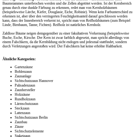
Baumstammes unterbrochen werden und die Zellen abgetötet werden. Ist der Kernbereich
genau durch eine dunkle Färbung zu erkennen, redet man von Kernholzbäumen
(beispielsweise Lärche, Kiefer, Douglasie, Eiche, Robinie). Wenn kein Farbunterschied zu
erkennen ist, aber über den verringerten Feuchtigkeitsanteil darauf geschlossen werden
kann, dass der Innenbereich verkernt ist, spricht man von Reifholzbäumen (zum Beispiel
Linde, Birnbaum, Tanne, Fichten). Reifholz ist natürliches Kernholz.
Zahllose Bäume neigen demgegenüber zu einer fakultativen Verkernung (beispielsweise
Buche, Esche, Kirsche. Der Kern ist zwar farblich abgesetzt, man spricht allerdings von
einem Falschkern, da die Kernbildung nicht endogen und jedesmal stattfindet, sondern
durch Verletzungen angestoßen wird. Der Falschkern hat keine erhöhte Haltbarkeit.
Ähnliche Kategorien:
Gartenzäune
Bohlenzaun
Zaunanlage
Sichtschutzzaun Hannover
Palisadenzaun
Zaunhersteller
Holzzäune
Rundholzzaun
Lärmschutzzaun
Steckzaun
Lattenzaun
Sichtschutzzaun Berlin
Zaunbau
Zäune
Sichtschutzelemente
Staketzaun