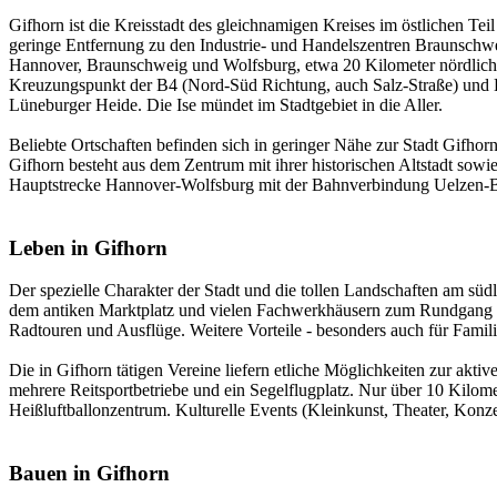
Gifhorn ist die Kreisstadt des gleichnamigen Kreises im östlichen Te
geringe Entfernung zu den Industrie- und Handelszentren Braunschw
Hannover, Braunschweig und Wolfsburg, etwa 20 Kilometer nördlic
Kreuzungspunkt der B4 (Nord-Süd Richtung, auch Salz-Straße) und
Lüneburger Heide. Die Ise mündet im Stadtgebiet in die Aller.
Beliebte Ortschaften befinden sich in geringer Nähe zur Stadt Gifho
Gifhorn besteht aus dem Zentrum mit ihrer historischen Altstadt sow
Hauptstrecke Hannover-Wolfsburg mit der Bahnverbindung Uelzen-Br
Leben in Gifhorn
Der spezielle Charakter der Stadt und die tollen Landschaften am süd
dem antiken Marktplatz und vielen Fachwerkhäusern zum Rundgang od
Radtouren und Ausflüge. Weitere Vorteile - besonders auch für Famil
Die in Gifhorn tätigen Vereine liefern etliche Möglichkeiten zur akti
mehrere Reitsportbetriebe und ein Segelflugplatz. Nur über 10 Kilom
Heißluftballonzentrum. Kulturelle Events (Kleinkunst, Theater, Konzert
Bauen in Gifhorn