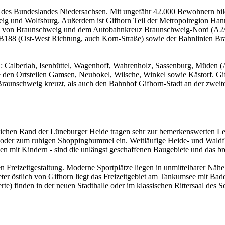
il des Bundeslandes Niedersachsen. Mit ungefähr 42.000 Bewohnern bild
eig und Wolfsburg. Außerdem ist Gifhorn Teil der Metropolregion Han
h von Braunschweig und dem Autobahnkreuz Braunschweig-Nord (A2/A3
 B188 (Ost-West Richtung, auch Korn-Straße) sowie der Bahnlinien 
rn: Calberlah, Isenbüttel, Wagenhoff, Wahrenholz, Sassenburg, Müden (
ie den Ortsteilen Gamsen, Neubokel, Wilsche, Winkel sowie Kästorf. Gi
aunschweig kreuzt, als auch den Bahnhof Gifhorn-Stadt an der zweit
lichen Rand der Lüneburger Heide tragen sehr zur bemerkenswerten Lebe
er zum ruhigen Shoppingbummel ein. Weitläufige Heide- und Waldfläc
ien mit Kindern - sind die unlängst geschaffenen Baugebiete und das b
ven Freizeitgestaltung. Moderne Sportplätze liegen in unmittelbarer Näh
eter östlich von Gifhorn liegt das Freizeitgebiet am Tankumsee mit Ba
e) finden in der neuen Stadthalle oder im klassischen Rittersaal des Sch