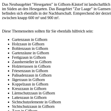
Das Neubaugebiet "Hesegarten" in Gifhorn-Kästorf ist landschaftlich
im Süden an den Hesegarten. Das Baugebiet "Zur Laage" in Gamsen lie
befinden sich ebenfalls in der Nachbarschaft. Entsprechend der derze
zwischen knapp 600 m² und 900 m².
Diese Themenseiten sollten für Sie ebenfalls hilfreich sein:
Gartenzaun in Gifhorn
Holzzaun in Gifhorn
Bohlenzaun in Gifhorn
Gartenzäune in Gifhorn
Fertigzaun in Gifhorn
Zaunhersteller in Gifhorn
Holzterrassen in Gifhorn
Friesenzaun in Gifhorn
Palisadenzaun in Gifhorn
Jägerzaun in Gifhorn
Koppelzaun in Gifhorn
Kreuzzaun in Gifhorn
Lärmschutzzaun in Gifhorn
Lattenzaun in Gifhorn
Sichtschutzelemente in Gifhorn
Sichtschutzzaun in Gifhorn
Zaun in Gifhorn