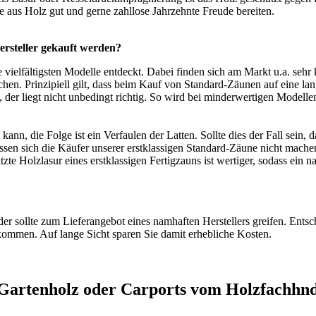
aus Holz gut und gerne zahllose Jahrzehnte Freude bereiten.
rsteller gekauft werden?
vielfältigsten Modelle entdeckt. Dabei finden sich am Markt u.a. sehr
chen. Prinzipiell gilt, dass beim Kauf von Standard-Zäunen auf eine la
der liegt nicht unbedingt richtig. So wird bei minderwertigen Modelle
kann, die Folge ist ein Verfaulen der Latten. Sollte dies der Fall sei
 sich die Käufer unserer erstklassigen Standard-Zäune nicht machen. S
te Holzlasur eines erstklassigen Fertigzauns ist wertiger, sodass ein n
r sollte zum Lieferangebot eines namhaften Herstellers greifen. Entsch
kommen. Auf lange Sicht sparen Sie damit erhebliche Kosten.
artenholz oder Carports vom Holzfachhnd