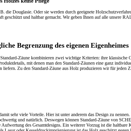
 Holzes keine Pflege
z.B. die Douglasie. Oder sie werden durch geeignete Holzschutzverfa
t geschützt und haltbar gemacht. Wir geben Ihnen auf alle unsere RA
gliche Begrenzung des eigenen Eigenheimes
andard-Zäune kombinieren zwei wichtige Kriterien: ihre klassische Ge
e Produktdetails, mit denen man den Standard-Zäunen eine ganz individu
liefern. Zu den Standard-Zäune aus Holz produzieren wir für jeden Z
damit sehr viele Vorteile. Hier ist unter anderem das Design zu nenne
 hochwertig und natürlich. Deswegen können Standard-Zäune von SCH
ne Aufwertung des Gesamtdesigns. Ein weiterer Vorzug ist die haltbare
ttels Lasur oder Kesseldruckimprägnierung ist das Holz geschützt gege