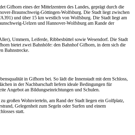
et Gifhorn eines der Mittelzentren des Landes, geprägt durch die
nover-Braunschweig-Göttingen-Wolfsburg. Die Stadt liegt zwischen
91) und über 15 km westlich von Wolfsburg. Die Stadt liegt am
Braunschweig-Uelzen und Hannover-Wolfsburg am Rande der
Aller), Ummern, Leiferde, Ribbesbüttel sowie Wesendorf. Die Stadt
fhorn bietet zwei Bahnhöfe: den Bahnhof Gifhorn, in dem sich die
en Bahnstrecke.
nsqualität in Gifhorn bei. So lädt die Innenstadt mit dem Schloss,
hen in der Nachbarschaft liefern ideale Bedingungen für
reite Angebot an Bildungseinrichtungen und Schulen.
e zu großen Wohnvierteln, am Rand der Stadt liegen ein Golfplatz,
destrand, Gelegenheit zum Segeln oder Surfen und einem
losses statt.