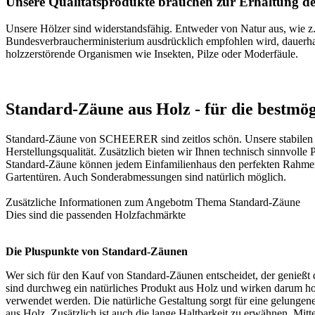
Unsere Qualitätsprodukte brauchen zur Erhaltung des
Unsere Hölzer sind widerstandsfähig. Entweder von Natur aus, wie 
Bundesverbraucherministerium ausdrücklich empfohlen wird, dauerhaf
holzzerstörende Organismen wie Insekten, Pilze oder Moderfäule.
Standard-Zäune aus Holz - für die bestmö
Standard-Zäune von SCHEERER sind zeitlos schön. Unsere stabilen St
Herstellungsqualität. Zusätzlich bieten wir Ihnen technisch sinnvoll
Standard-Zäune können jedem Einfamilienhaus den perfekten Rahmen 
Gartentüren. Auch Sonderabmessungen sind natürlich möglich.
Zusätzliche Informationen zum Angebotm Thema
Standard-Zäune
Dies sind die passenden
Holzfachmärkte
Die Pluspunkte von Standard-Zäunen
Wer sich für den Kauf von Standard-Zäunen entscheidet, der genießt 
sind durchweg ein natürliches Produkt aus Holz und wirken darum
verwendet werden. Die natürliche Gestaltung sorgt für eine gelunge
aus Holz. Zusätzlich ist auch die lange Haltbarkeit zu erwähnen. Mi