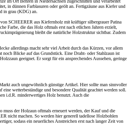
ze im Ort Behren in Niedersachsen zugeschnitten und verarbeitet
et, in dünnen Farblasuren oder geölt an. Fertigzäune aus Kiefer und
nd in grau (KDG) an.
te von SCHEERER aus Kiefernholz mit kräftiger silbergrauer Patina
he Farbe, die das Holz oftmals erst nach etlichen Jahren erzielt,
ruckimprägnierung bleibt die natürliche Holzstruktur sichtbar. Zudem
cke allerdings macht sehr viel Arbeit durch das Kürzen, vor allem
ht noch Blicke auf das Grundstück. Eine Draht- oder Stahlzaun ist
Holzzaun
geeignet. Er sorgt für ein ansprechendes Aussehen, geringe
arkt auch ungewöhnlich günstige Artikel. Hier sollte man sinnvoller
 eine wetterbeständige und besondere Qualität geachtet werden soll.
nen i.d.R. minderwertiges Holz benutzt. Auch die
, so muss der Holzaun oftmals erneuert werden, der Kauf und die
ER nicht machen. So werden hier generell tadellose Holzbohlen
rtiger, sodass ein neuerliches Anstreichen erst nach langer Zeit von