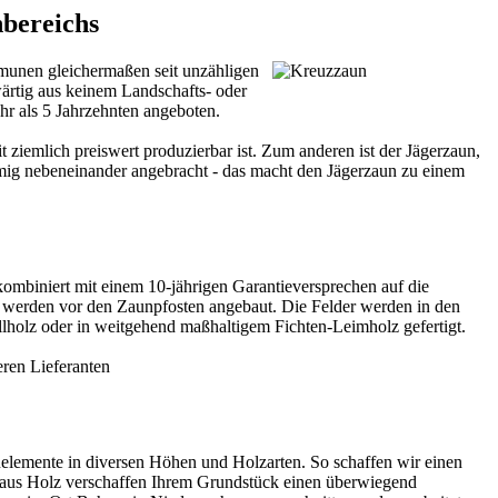
nbereichs
munen gleichermaßen seit unzähligen
ärtig aus keinem Landschafts- oder
r als 5 Jahrzehnten angeboten.
 ziemlich preiswert produzierbar ist. Zum anderen ist der Jägerzaun,
örmig nebeneinander angebracht - das macht den Jägerzaun zu einem
ombiniert mit einem 10-jährigen Garantieversprechen auf die
und werden vor den Zaunpfosten angebaut. Die Felder werden in den
lholz oder in weitgehend maßhaltigem Fichten-Leimholz gefertigt.
seren
Lieferanten
lemente in diversen Höhen und Holzarten. So schaffen wir einen
un aus Holz verschaffen Ihrem Grundstück einen überwiegend