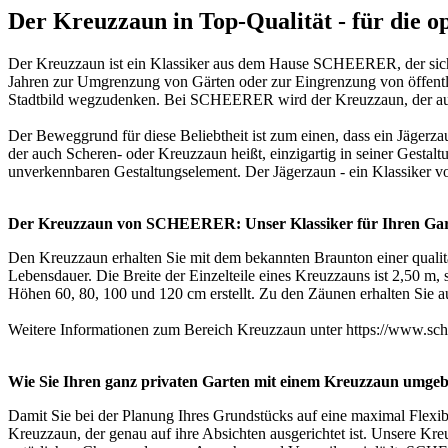
Der Kreuzzaun in Top-Qualität - für die o
Der Kreuzzaun ist ein Klassiker aus dem Hause SCHEERER, der sich 
Jahren zur Umgrenzung von Gärten oder zur Eingrenzung von öffentl
Stadtbild wegzudenken. Bei SCHEERER wird der Kreuzzaun, der auch a
Der Beweggrund für diese Beliebtheit ist zum einen, dass ein Jägerza
der auch Scheren- oder Kreuzzaun heißt, einzigartig in seiner Gesta
unverkennbaren Gestaltungselement. Der Jägerzaun - ein Klassike
Der Kreuzzaun von SCHEERER: Unser Klassiker für Ihren Ga
Den Kreuzzaun erhalten Sie mit dem bekannten Braunton einer qualit
Lebensdauer. Die Breite der Einzelteile eines Kreuzzauns ist 2,50 m,
Höhen 60, 80, 100 und 120 cm erstellt. Zu den Zäunen erhalten Sie 
Weitere Informationen zum Bereich Kreuzzaun unter https://www.schee
Wie Sie Ihren ganz privaten Garten mit einem Kreuzzaun umgeb
Damit Sie bei der Planung Ihres Grundstücks auf eine maximal Flex
Kreuzzaun, der genau auf ihre Absichten ausgerichtet ist. Unsere K