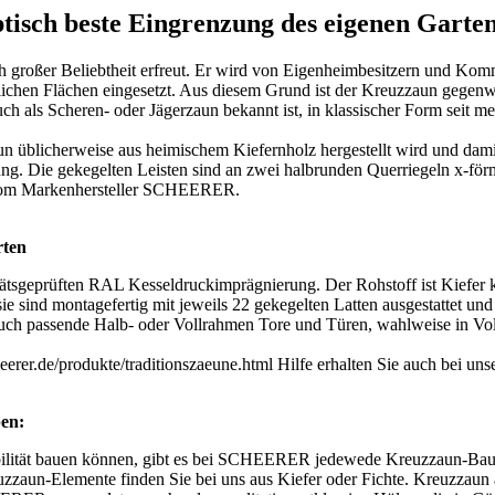
ptisch beste Eingrenzung des eigenen Garte
großer Beliebtheit erfreut. Er wird von Eigenheimbesitzern und Kom
ichen Flächen eingesetzt. Aus diesem Grund ist der Kreuzzaun gegenw
ls Scheren- oder Jägerzaun bekannt ist, in klassischer Form seit meh
un üblicherweise aus heimischem Kiefernholz hergestellt wird und damit
ltung. Die gekegelten Leisten sind an zwei halbrunden Querriegeln x-f
r vom Markenhersteller SCHEERER.
rten
ätsgeprüften RAL Kesseldruckimprägnierung. Der Rohstoff ist Kiefer k
 sie sind montagefertig mit jeweils 22 gekegelten Latten ausgestattet 
auch passende Halb- oder Vollrahmen Tore und Türen, wahlweise in Vol
rer.de/produkte/traditionszaeune.html Hilfe erhalten Sie auch bei un
en:
ibilität bauen können, gibt es bei SCHEERER jedewede Kreuzzaun-Baue
reuzzaun-Elemente finden Sie bei uns aus Kiefer oder Fichte. Kreuzza