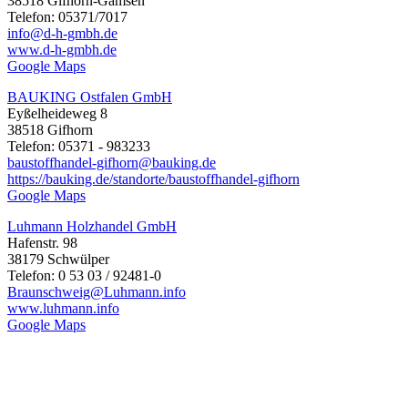
38518 Gifhorn-Gamsen
Telefon: 05371/7017
info@d-h-gmbh.de
www.d-h-gmbh.de
Google Maps
BAUKING Ostfalen GmbH
Eyßelheideweg 8
38518 Gifhorn
Telefon: 05371 - 983233
baustoffhandel-gifhorn@bauking.de
https://bauking.de/standorte/baustoffhandel-gifhorn
Google Maps
Luhmann Holzhandel GmbH
Hafenstr. 98
38179 Schwülper
Telefon: 0 53 03 / 92481-0
Braunschweig@Luhmann.info
www.luhmann.info
Google Maps