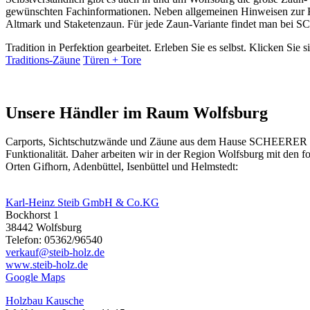
gewünschten Fachinformationen. Neben allgemeinen Hinweisen zur Ko
Altmark und Staketenzaun. Für jede Zaun-Variante findet man bei S
Tradition in Perfektion gearbeitet. Erleben Sie es selbst. Klicken Sie 
Traditions-Zäune
Türen + Tore
Unsere Händler im Raum Wolfsburg
Carports, Sichtschutzwände und
Zäune
aus dem Hause SCHEERER erhal
Funktionalität. Daher arbeiten wir in der Region Wolfsburg mit den
Orten Gifhorn, Adenbüttel, Isenbüttel und Helmstedt:
Karl-Heinz Steib GmbH & Co.KG
Bockhorst 1
38442 Wolfsburg
Telefon: 05362/96540
verkauf@steib-holz.de
www.steib-holz.de
Google Maps
Holzbau Kausche