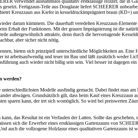
ER verwendet ausnahmslos qualitativ erstklassige Hölzer, die in Gän
s gesetzt.
Fertigzaun
-Teile aus Douglasie liefert SCHEERER unbearbeit
bietet Kreuzzaun aus Kiefer in kesseldruckimprägniert braun (KD+) u
 nie wieder darum kümmern. Die dauerhaft veredelten Kreuzzaun-Elemen
eim Erhalt der Funktionen. Mit der grauen Imprägnierung ist die natürlic
teile außergewöhnlich attraktiv, denn durch die hervorragende Kesseld
chbar, aber sicher nicht nötig.
n, bieten sich prinzipiell unterschiedliche Möglichkeiten an. Eine He
er ist arbeitsaufwendig und teuer im Bau und läßt zusätzlich weder Lic
ührung auch wieder nicht billig sein sein. Viel besser ist dagegen ein
en werden?
unterschiedlichsten Modelle ausfindig gemacht. Dabei findet man am M
nder abwägen. Grundsätzlich gilt, dass beim Kauf eines Kreuzzaun auf
ten sparen kann, der irrt sich womöglich. So wird bei preiswerten Zäu
 kann, das Resultat ist ein Verfaulen der Latten. Sollte das geschehen
üssen sich die Erwerber eines erstklassigen Gartenzauns von SCHEER
Und auch die vollzogene Holzlasur eines qualitativen Gartenzauns ist we