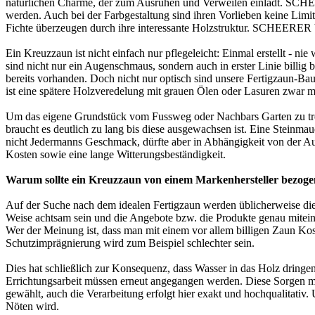
natürlichen Charme, der zum Ausruhen und Verweilen einlädt. SCHEER
werden. Auch bei der Farbgestaltung sind ihren Vorlieben keine Limit
Fichte überzeugen durch ihre interessante Holzstruktur. SCHEERER 
Ein Kreuzzaun ist nicht einfach nur pflegeleicht: Einmal erstellt -
sind nicht nur ein Augenschmaus, sondern auch in erster Linie billig b
bereits vorhanden. Doch nicht nur optisch sind unsere Fertigzaun-Bau
ist eine spätere Holzveredelung mit grauen Ölen oder Lasuren zwar ma
Um das eigene Grundstück vom Fussweg oder Nachbars Garten zu trenne
braucht es deutlich zu lang bis diese ausgewachsen ist. Eine Steinmau
nicht Jedermanns Geschmack, dürfte aber in Abhängigkeit von der Ausf
Kosten sowie eine lange Witterungsbeständigkeit.
Warum sollte ein Kreuzzaun von einem Markenhersteller bezog
Auf der Suche nach dem idealen Fertigzaun werden üblicherweise die 
Weise achtsam sein und die Angebote bzw. die Produkte genau miteina
Wer der Meinung ist, dass man mit einem vor allem billigen Zaun Kos
Schutzimprägnierung wird zum Beispiel schlechter sein.
Dies hat schließlich zur Konsequenz, dass Wasser in das Holz dringen
Errichtungsarbeit müssen erneut angegangen werden. Diese Sorgen m
gewählt, auch die Verarbeitung erfolgt hier exakt und hochqualitativ. 
Nöten wird.