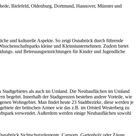
schede, Bielefeld, Oldenburg, Dortmund, Hannover, Münster und
ftliche und kulturelle Aspekte. So zeigt Osnabrück durch führende
s Wisschenschaftsparks kleine und Kleinstunternehmen. Zudem bietet
ildungs- und Betreuungseinrichtungen für Kinder und Jugendliche
des Stadtgebietes als auch im Umland. Die Neubauflächen im Umland
rn begehrt. Innerhalb der Stadtgrenzen bestehen andere Vorteile, wie
genen Wohngebiet. Man findet heute 23 Stadtbezirke, diese werden je
biete der britischen Armee wie das z.B. im Ortsteil Westerberg zu
chaftspark verwendet. Außerdem werden einige Neubauflächen sowohl
 Osnabrück Sichtschutzelemente, Carports, Gartenholz oder
Zäune