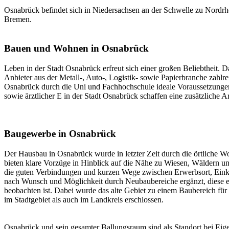
Osnabrück befindet sich in Niedersachsen an der Schwelle zu Nordrh
Bremen.
Bauen und Wohnen in Osnabrück
Leben in der Stadt Osnabrück erfreut sich einer großen Beliebtheit. D
Anbieter aus der Metall-, Auto-, Logistik- sowie Papierbranche zahl
Osnabrück durch die Uni und Fachhochschule ideale Voraussetzungen 
sowie ärztlicher E in der Stadt Osnabrück schaffen eine zusätzliche 
Baugewerbe in Osnabrück
Der Hausbau in Osnabrück wurde in letzter Zeit durch die örtliche 
bieten klare Vorzüge in Hinblick auf die Nähe zu Wiesen, Wäldern un
die guten Verbindungen und kurzen Wege zwischen Erwerbsort, Einkau
nach Wunsch und Möglichkeit durch Neubaubereiche ergänzt, diese en
beobachten ist. Dabei wurde das alte Gebiet zu einem Baubereich f
im Stadtgebiet als auch im Landkreis erschlossen.
Osnabrück und sein gesamter Ballungsraum sind als Standort bei Eig