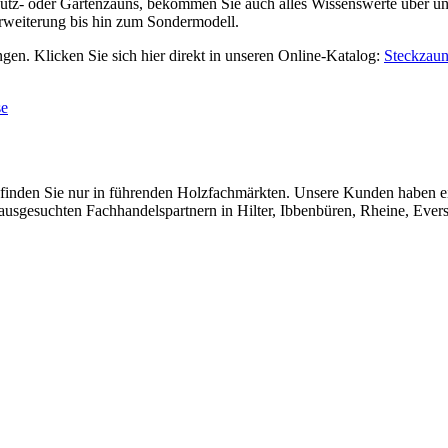
utz- oder Gartenzauns, bekommen Sie auch alles Wissenswerte über u
weiterung bis hin zum Sondermodell.
en. Klicken Sie sich hier direkt in unseren Online-Katalog:
Steckzau
se
en Sie nur in führenden Holzfachmärkten. Unsere Kunden haben einen
t ausgesuchten Fachhandelspartnern in Hilter, Ibbenbüren, Rheine, E