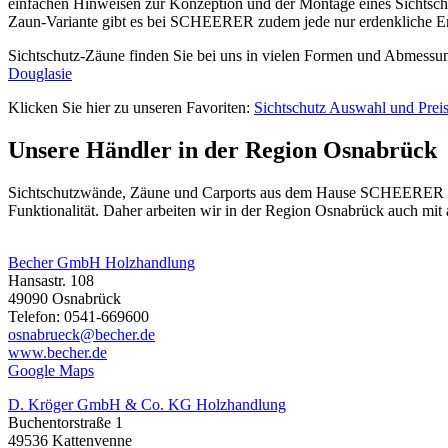
einfachen Hinweisen zur Konzeption und der Montage eines Sichtsch
Zaun-Variante gibt es bei SCHEERER zudem jede nur erdenkliche Er
Sichtschutz-Zäune finden Sie bei uns in vielen Formen und Abmessung
Douglasie
Klicken Sie hier zu unseren Favoriten:
Sichtschutz Auswahl und Prei
Unsere Händler in der Region Osnabrück
Sichtschutzwände,
Zäune
und Carports aus dem Hause SCHEERER find
Funktionalität. Daher arbeiten wir in der Region Osnabrück auch mi
Becher GmbH Holzhandlung
Hansastr. 108
49090 Osnabrück
Telefon: 0541-669600
osnabrueck@becher.de
www.becher.de
Google Maps
D. Kröger GmbH & Co. KG Holzhandlung
Buchentorstraße 1
49536 Kattenvenne