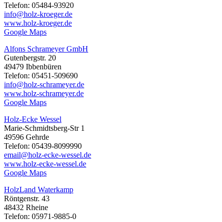
Telefon: 05484-93920
info@holz-kroeger.de
www.holz-kroeger.de
Google Maps
Alfons Schrameyer GmbH
Gutenbergstr. 20
49479 Ibbenbüren
Telefon: 05451-509690
info@holz-schrameyer.de
www.holz-schrameyer.de
Google Maps
Holz-Ecke Wessel
Marie-Schmidtsberg-Str 1
49596 Gehrde
Telefon: 05439-8099990
email@holz-ecke-wessel.de
www.holz-ecke-wessel.de
Google Maps
HolzLand Waterkamp
Röntgenstr. 43
48432 Rheine
Telefon: 05971-9885-0