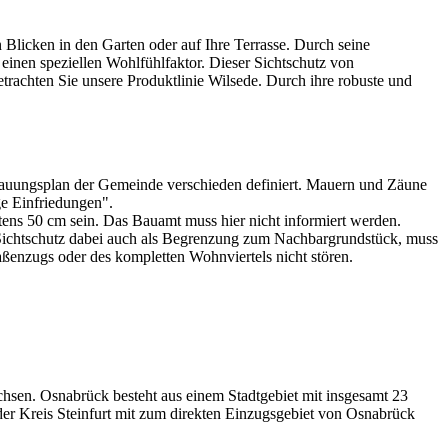
icken in den Garten oder auf Ihre Terrasse. Durch seine
einen speziellen Wohlfühlfaktor. Dieser Sichtschutz von
achten Sie unsere Produktlinie Wilsede. Durch ihre robuste und
Bebauungsplan der Gemeinde verschieden definiert. Mauern und Zäune
ge Einfriedungen".
ens 50 cm sein. Das Bauamt muss hier nicht informiert werden.
n Sichtschutz dabei auch als Begrenzung zum Nachbargrundstück, muss
aßenzugs oder des kompletten Wohnviertels nicht stören.
sen. Osnabrück besteht aus einem Stadtgebiet mit insgesamt 23
der Kreis Steinfurt mit zum direkten Einzugsgebiet von Osnabrück