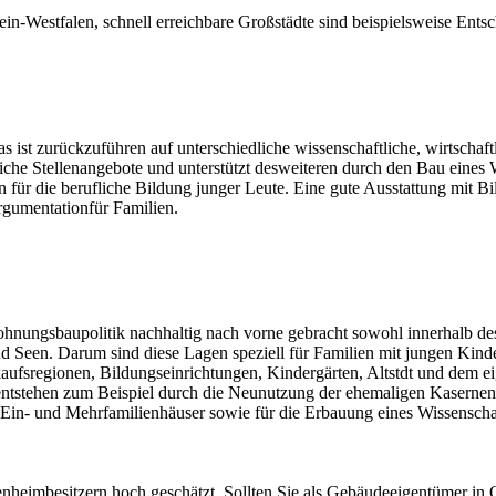
ein-Westfalen, schnell erreichbare Großstädte sind beispielsweise Ent
as ist zurückzuführen auf unterschiedliche wissenschaftliche, wirtscha
reiche Stellenangebote und unterstützt desweiteren durch den Bau eine
für die berufliche Bildung junger Leute. Eine gute Ausstattung mit B
Argumentationfür Familien.
Wohnungsbaupolitik nachhaltig nach vorne gebracht sowohl innerhalb 
d Seen. Darum sind diese Lagen speziell für Familien mit jungen Kinde
fsregionen, Bildungseinrichtungen, Kindergärten, Altstdt und dem ei
tstehen zum Beispiel durch die Neunutzung der ehemaligen Kasernenge
ür Ein- und Mehrfamilienhäuser sowie für die Erbauung eines Wissens
enheimbesitzern hoch geschätzt. Sollten Sie als Gebäudeeigentümer in