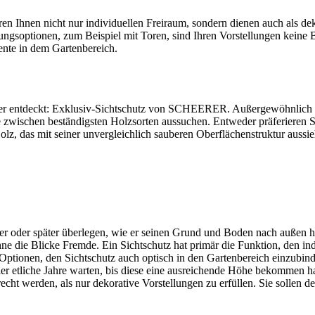
ren Ihnen nicht nur individuellen Freiraum, sondern dienen auch als de
ungsoptionen, zum Beispiel mit Toren, sind Ihren Vorstellungen keine B
ente in dem Gartenbereich.
 hier entdeckt: Exklusiv-Sichtschutz von SCHEERER. Außergewöhnlich
Sie zwischen beständigsten Holzsorten aussuchen. Entweder präferieren S
z, das mit seiner unvergleichlich sauberen Oberflächenstruktur aussie
her oder später überlegen, wie er seinen Grund und Boden nach außen h
hne die Blicke Fremde. Ein Sichtschutz hat primär die Funktion, den 
 Optionen, den Sichtschutz auch optisch in den Gartenbereich einzubin
er etliche Jahre warten, bis diese eine ausreichende Höhe bekommen ha
t werden, als nur dekorative Vorstellungen zu erfüllen. Sie sollen de