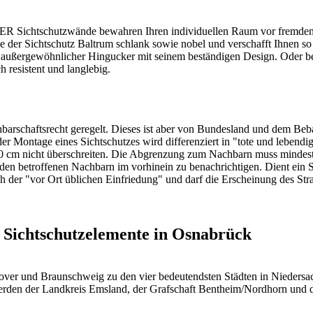
Sichtschutzwände bewahren Ihren individuellen Raum vor fremden Bl
 der Sichtschutz Baltrum schlank sowie nobel und verschafft Ihnen so 
ußergewöhnlicher Hingucker mit seinem beständigen Design. Oder betr
h resistent und langlebig.
achbarschaftsrecht geregelt. Dieses ist aber von Bundesland und dem 
der Montage eines Sichtschutzes wird differenziert in "tote und lebendi
80 cm nicht überschreiten. Die Abgrenzung zum Nachbarn muss mindest
s den betroffenen Nachbarn im vorhinein zu benachrichtigen. Dient ei
h der "vor Ort üblichen Einfriedung" und darf die Erscheinung des Str
 Sichtschutzelemente in Osnabrück
er und Braunschweig zu den vier bedeutendsten Städten in Niedersach
 werden der Landkreis Emsland, der Grafschaft Bentheim/Nordhorn und 