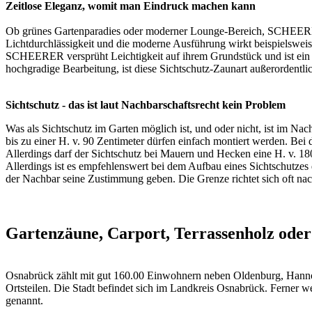
Zeitlose Eleganz, womit man Eindruck machen kann
Ob grünes Gartenparadies oder moderner Lounge-Bereich, SCHEERER 
Lichtdurchlässigkeit und die moderne Ausführung wirkt beispielsweise
SCHEERER versprüht Leichtigkeit auf ihrem Grundstück und ist ein a
hochgradige Bearbeitung, ist diese Sichtschutz-Zaunart außerordentlic
Sichtschutz - das ist laut Nachbarschaftsrecht kein Problem
Was als Sichtschutz im Garten möglich ist, und oder nicht, ist im N
bis zu einer H. v. 90 Zentimeter dürfen einfach montiert werden. Bei 
Allerdings darf der Sichtschutz bei Mauern und Hecken eine H. v. 1
Allerdings ist es empfehlenswert bei dem Aufbau eines Sichtschutze
der Nachbar seine Zustimmung geben. Die Grenze richtet sich oft nac
Gartenzäune, Carport, Terrassenholz oder
Osnabrück zählt mit gut 160.00 Einwohnern neben Oldenburg, Hannov
Ortsteilen. Die Stadt befindet sich im Landkreis Osnabrück. Ferner
genannt.