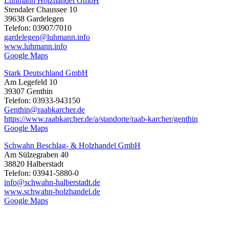
Luhmann Holzhandel GmbH
Stendaler Chaussee 10
39638 Gardelegen
Telefon: 03907/7010
gardelegen@luhmann.info
www.luhmann.info
Google Maps
Stark Deutschland GmbH
Am Legefeld 10
39307 Genthin
Telefon: 03933-943150
Genthin@raabkarcher.de
https://www.raabkarcher.de/a/standorte/raab-karcher/genthin
Google Maps
Schwahn Beschlag- & Holzhandel GmbH
Am Sülzegraben 40
38820 Halberstadt
Telefon: 03941-5880-0
info@schwahn-halberstadt.de
www.schwahn-holzhandel.de
Google Maps