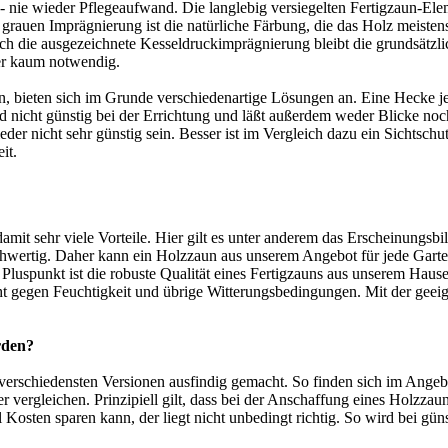
t - nie wieder Pflegeaufwand. Die langlebig versiegelten Fertigzaun-Elem
rauen Imprägnierung ist die natürliche Färbung, die das Holz meistens 
h die ausgezeichnete Kesseldruckimprägnierung bleibt die grundsätzlic
er kaum notwendig.
eten sich im Grunde verschiedenartige Lösungen an. Eine Hecke jedoc
d nicht günstig bei der Errichtung und läßt außerdem weder Blicke noch
r nicht sehr günstig sein. Besser ist im Vergleich dazu ein Sichtschu
it.
 damit sehr viele Vorteile. Hier gilt es unter anderem das Erscheinungsb
ochwertig. Daher kann ein Holzzaun aus unserem Angebot für jede Garte
luspunkt ist die robuste Qualität eines Fertigzauns aus unserem Hause.
 gegen Feuchtigkeit und übrige Witterungsbedingungen. Mit der geeign
rden?
erschiedensten Versionen ausfindig gemacht. So finden sich im Angebot
vergleichen. Prinzipiell gilt, dass bei der Anschaffung eines Holzzaun
Kosten sparen kann, der liegt nicht unbedingt richtig. So wird bei gün