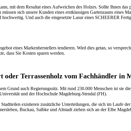
kann, mit dem Resultat eines Aufweichen des Holzes. Sollte Ihnen das
üssen sich unsere Kunden eines erstklassigen Gartenzauns eines Marke
nd hochwertig. Und auch die eingesetzte Lasur eines SCHEERER Fertigza
Angebot eines Markenherstellers tendieren. Wird dies getan, so verspr
ukte, dass Sie Kosten sparen werden.
rt oder Terrassenholz vom Fachhändler in
em Grund auch Regierungssitz. Mit rund 230.000 Menschen ist sie die 
-Universität und der Hochschule Magdeburg-Stendal (FH).
Stadtteilen existieren zusätzliche Unterteilungen, die sich im Laufe der
ersleben, Buckau, Salbke und Altstadt ziehen sich an der Elbe Magdeb