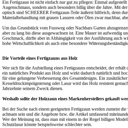
Ein Fertigzaun ist nicht einfach nur gut zu pflegen: Einmal aufgestell
Augenschmaus, sondern auch besonders billig über die Jahre. Mit der g
optisch sind SCHEERER Fertigzaun-Teile äußerst hilfreich, denn durc
Materialbehandlung mit grauen Lasuren oder Ölen zwar machbar, ab
Um das Grundstück vom Fussweg oder Nachbars Garten abzugrenzen, bi
aber zu lang bis diese ausgewachsen ist. Eine Mauer ist aufwendig un
Geschmack, dürfte aber in Abhängigkeit von der Ausführung auch wiede
hohe Wirtschaftlichkeit als auch eine besondere Witterungsbeständigke
Die Vorteile eines Fertigzauns aus Holz
Wer sich für die Aufstellung eines Fertigzauns entscheidet, der erhält
ein natürliches Produkt aus Holz und wirkt dadurch natürlich und h
für eine gelungene Verbesserung des Gesamtdesigns. Ein zusätzlicher P
Kesseldruckimprägnierung oder Lasur wird das Holz resistent gemacht
Jahrzehnte seinem Zweck dienen.
Weshalb sollte der Holzzaun eines Markenherstellers gekauft we
Bei der Suche nach einem geeigneten Fertigzaun werden zumeist die v
achtsam sein und die Angebote bzw. die Artikel umfassend miteinander 
Wer der Meinung ist, dass man mit einem in der Regel billigen Modell 
Schutzlasur könnte beispielsweise schlechter sein.