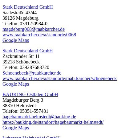
Stark Deutschland GmbH
Saalestraße 43/44
39126 Magdeburg
Telefon: 0391-50984-0
magdeburg068@raabkarcher.de
www.raabkarcher.de/a/standorte/0068
Google Maps
Stark Deutschland GmbH
Zackmünder Str 11
39218 Schönebeck
Telefon: 039287688720
Schoenebeck@raabkarcher.de
www.raabkarcher.de/a/standorte/raab-karcher/schoenebeck
Google Maps
BAUKING Ostfalen GmbH
Magdeburger Berg 3
38350 Helmstedt
Telefon: 05351-557481
hagebaumarkt-helmstedt@bauking.de
https://bauking.de/standort/hagebaumarkt-helmstedt/
Google Maps