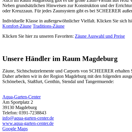
Auch im Raum Magdeburg gibt es die große Zaun-Vielfalt aus Holz v
Neben grundsätzlichen Hinweisen zur Konstruktion und der Erricht
oder Kreuzzaun. Für jedes Zaunsystem gibt es bei SCHEERER außerde
Individuelle Klasse in außergewöhnlicher Vielfalt. Klicken Sie sich hi
Komfort-Zäune
Traditions-Zäune
Klicken Sie hier zu unseren Favoriten:
Zäune Auswahl und Preise
Unsere Händler im Raum Magdeburg
Zäune,
Sichtschutzelemente
und Carports von SCHEERER erhalten Sie 
Daher arbeiten wir in der Region Magdeburg mit den folgenden ausg
Schönebeck, Staßfurt, Genthin, Stendal und Tangermuende:
Aqua-Garten-Center
Am Sportplatz 2
39130 Magdeburg
Telefon: 0391-7238843
info@aqua-garten-center.de
www.aqua-garten-center.de
Google Maps