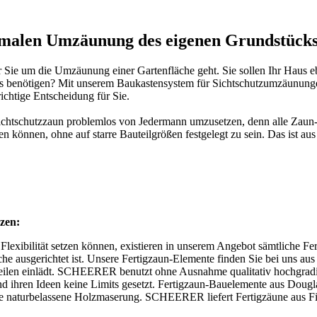
malen Umzäunung des eigenen Grundstück
für Sie um die Umzäunung einer Gartenfläche geht. Sie sollen Ihr Haus 
Zaunes benötigen? Mit unserem Baukastensystem für Sichtschutzumzäunun
ichtige Entscheidung für Sie.
ichtschutzzaun
problemlos von Jedermann umzusetzen, denn alle Zaun
n können, ohne auf starre Bauteilgrößen festgelegt zu sein. Das ist aus
zen:
Flexibilität setzen können, existieren in unserem Angebot sämtliche Fe
sche ausgerichtet ist. Unsere Fertigzaun-Elemente finden Sie bei uns a
eilen einlädt. SCHEERER benutzt ohne Ausnahme qualitativ hochgradige
ind ihren Ideen keine Limits gesetzt. Fertigzaun-Bauelemente aus Doug
hre naturbelassene Holzmaserung. SCHEERER liefert Fertigzäune aus F