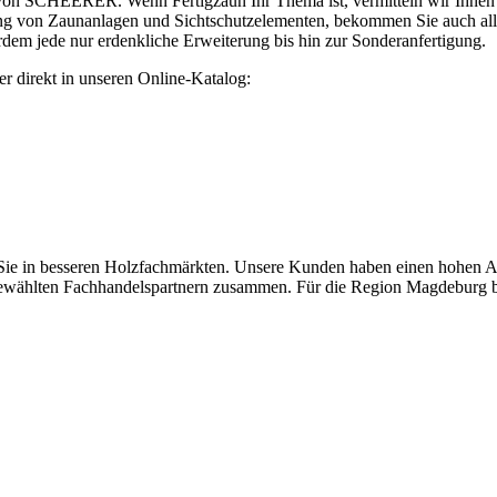
on SCHEERER. Wenn Fertigzaun Ihr Thema ist, vermitteln wir Ihnen an
ung von Zaunanlagen und Sichtschutzelementen, bekommen Sie auch al
m jede nur erdenkliche Erweiterung bis hin zur Sonderanfertigung.
er direkt in unseren Online-Katalog:
in besseren Holzfachmärkten. Unsere Kunden haben einen hohen Anspr
ewählten Fachhandelspartnern zusammen. Für die Region Magdeburg be