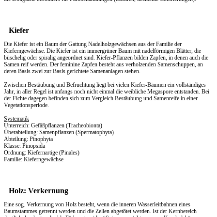
Kiefer
Die Kiefer ist ein Baum der Gattung Nadelholzgewächsen aus der Familie der
Kieferngewächse. Die Kiefer ist ein immergrüner Baum mit nadelförmigen Blätter, die
büschelig oder spiralig angeordnet sind. Kiefer-Pflanzen bilden Zapfen, in denen auch die
Samen reif werden. Der feminine Zapfen besteht aus verholzenden Samenschuppen, an
deren Basis zwei zur Basis gerichtete Samenanlagen stehen.
Zwischen Bestäubung und Befruchtung liegt bei vielen Kiefer-Bäumen ein vollständiges
Jahr, in aller Regel ist anfangs noch nicht einmal die weibliche Megaspore entstanden. Bei
der Fichte dagegen befinden sich zum Vergleich Bestäubung und Samenreife in einer
Vegetationsperiode.
Systematik
Unterreich: Gefäßpflanzen (Tracheobionta)
Überabteilung: Samenpflanzen (Spermatophyta)
Abteilung: Pinophyta
Klasse: Pinopsida
Ordnung: Kiefernartige (Pinales)
Familie: Kieferngewächse
Holz: Verkernung
Eine sog. Verkernung von Holz besteht, wenn die inneren Wasserleitbahnen eines
Baumstammes getrennt werden und die Zellen abgetötet werden. Ist der Kernbereich