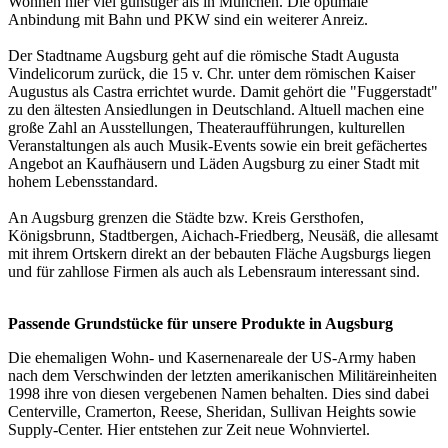
Wohnen hier viel günstiger als in München. Die optimale
Anbindung mit Bahn und PKW sind ein weiterer Anreiz.
Der Stadtname Augsburg geht auf die römische Stadt Augusta
Vindelicorum zurück, die 15 v. Chr. unter dem römischen Kaiser
Augustus als Castra errichtet wurde. Damit gehört die "Fuggerstadt"
zu den ältesten Ansiedlungen in Deutschland. Altuell machen eine
große Zahl an Ausstellungen, Theateraufführungen, kulturellen
Veranstaltungen als auch Musik-Events sowie ein breit gefächertes
Angebot an Kaufhäusern und Läden Augsburg zu einer Stadt mit
hohem Lebensstandard.
An Augsburg grenzen die Städte bzw. Kreis Gersthofen,
Königsbrunn, Stadtbergen, Aichach-Friedberg, Neusäß, die allesamt
mit ihrem Ortskern direkt an der bebauten Fläche Augsburgs liegen
und für zahllose Firmen als auch als Lebensraum interessant sind.
Passende Grundstücke für unsere Produkte in Augsburg
Die ehemaligen Wohn- und Kasernenareale der US-Army haben
nach dem Verschwinden der letzten amerikanischen Militäreinheiten
1998 ihre von diesen vergebenen Namen behalten. Dies sind dabei
Centerville, Cramerton, Reese, Sheridan, Sullivan Heights sowie
Supply-Center. Hier entstehen zur Zeit neue Wohnviertel.