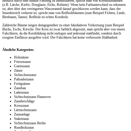
deutlich durch eine dunkle Färbung zu identifizieren, spricht man von Kernholzbäumen
(z.B. Lärche, Kiefer, Douglasie, Eiche, Robinie). Wenn kein Farbunterschied zu erkennen
ist, aber über den verringerten Wasseranteil darauf geschlossen werden kann, dass der
Innenbereich verkernt ist, spricht man von Reifholzbäumen (zum Beispiel Fichten, Linde,
Birnbaum, Tanne). Reifholz ist echtes Kernholz.
Zahlreiche Bäume neigen demgegenüber zu einer fakultativen Verkernung (zum Beispiel
Buche, Esche, Kirsche. Der Kern ist zwar farblich abgesetzt, man spricht aber von einem
Falschkern, da die Kernbildung nicht endogen und jedesmal stattfindet, sondern durch
exogene Einflüsse ausgelöst wird. Der Falschkern hat keine verbesserte Haltbarkeit.
Ähnliche Kategorien:
Holzzäune
Friesenzaun
Gartenzaun
Zäune
Sichtschutzzaun
Palisadenzaun
Fertigzäune
Zaunbau
Lattenzaun
Sichtschutzzaun Hannover
Zaunbeschläge
Kreuzzaun
Lärmschutzzaun
Zaunanlage
Staketzaun
Sichtschutzzaun Berlin
Rundholzzaun