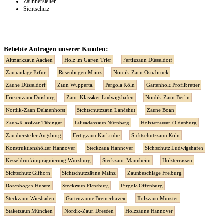
Zaunhersteller
Sichtschutz
Beliebte Anfragen unserer Kunden:
Altmarkzaun Aachen
Holz im Garten Trier
Fertigzaun Düsseldorf
Zaunanlage Erfurt
Rosenbogen Mainz
Nordik-Zaun Osnabrück
Zäune Düsseldorf
Zaun Wuppertal
Pergola Köln
Gartenholz Profilbretter
Friesenzaun Duisburg
Zaun-Klassiker Ludwigshafen
Nordik-Zaun Berlin
Nordik-Zaun Delmenhorst
Sichtschutzzaun Landshut
Zäune Bonn
Zaun-Klassiker Tübingen
Palisadenzaun Nürnberg
Holzterrassen Oldenburg
Zaunhersteller Augsburg
Fertigzaun Karlsruhe
Sichtschutzzaun Köln
Konstruktionshölzer Hannover
Steckzaun Hannover
Sichtschutz Ludwigshafen
Kesseldruckimprägnierung Würzburg
Steckzaun Mannheim
Holzterrassen
Sichtschutz Gifhorn
Sichtschutzzäune Mainz
Zaunbeschläge Freiburg
Rosenbogen Husum
Steckzaun Flensburg
Pergola Offenburg
Steckzaun Wiesbaden
Gartenzäune Bremerhaven
Holzzaun Münster
Staketzaun München
Nordik-Zaun Dresden
Holzzäune Hannover