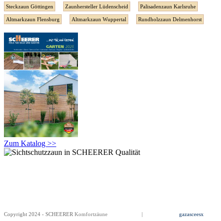
Steckzaun Göttingen
Zaunhersteller Lüdenscheid
Palisadenzaun Karlsruhe
Altmarkzaun Flensburg
Altmarkzaun Wuppertal
Rundholzzaun Delmenhorst
Zum Katalog >>
Copyright 2024 - SCHEERER
Komfortzäune
Impressum
|
Datenschutz
gazasceesx