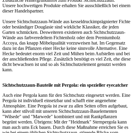
Zusätzliche Hintergrundinfos zum Produkt
Sichtschutzzaun
.
Unsere hochwertigen Produkte erhalten Sie ausschließlich bei einem
dieser
Handelspartner
.
Unsere Sichtschutzzaun-Wände aus kesseldruckimprägnierter Fichte
oder beständiger Douglasie sind wirkliche Klassiker, die jeden
Garten schmücken. Desweiteren existieren auch Sichtschutzzaun-
Wände aus farbveredeltem Fichtenholz oder dem Premiumholz
Accoya, das knapp Möbelqualität vorzuweisen hat. Im Gegensatz
dazu ist das Pflanzen einer Hecke keine sinnvolle Alternative. Eine
Hecke bedeutet enorm viel Zeit und Mühen beim Aufstellen und bei
der anschließenden Pflege. Zusätzlich benötigt es viel Zeit, ehe diese
dicht bewachsen ist und so als Sichtschutzelement genutzt werden
kann.
Sichtschutzzaun-Bauteile mit Pergola: ein spezieller eyecatcher
Auch eine Pergola kann für den Sichtschutz eingesetzt werden. Eine
Pergola ist individuell einsetzbar und schafft eine angenehme
Atmosphäre. Eine Pergola ist zwar zu allen Seiten offen aufgebaut,
kann aber stilvoll mit unseren Sichtschutzzaun-Bauelementen
"Wilsede" und "Marwede" kombiniert und mit Rankpflanzen
begrünt werden. Übrigens: Mit der "Heidmark" Sternpergola kann
man auch ums Eck bauen. Durch diese Maßnahme erreichen Sie es
wie bei einem üblichen Sichtschutzzaun, störende Blicke vom