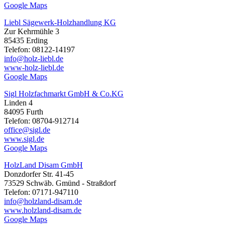
Google Maps
Liebl Sägewerk-Holzhandlung KG
Zur Kehrmühle 3
85435 Erding
Telefon: 08122-14197
info@holz-liebl.de
www-holz-liebl.de
Google Maps
Sigl Holzfachmarkt GmbH & Co.KG
Linden 4
84095 Furth
Telefon: 08704-912714
office@sigl.de
www.sigl.de
Google Maps
HolzLand Disam GmbH
Donzdorfer Str. 41-45
73529 Schwäb. Gmünd - Straßdorf
Telefon: 07171-947110
info@holzland-disam.de
www.holzland-disam.de
Google Maps