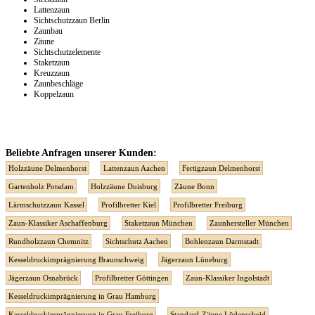
Lattenzaun
Sichtschutzzaun Berlin
Zaunbau
Zäune
Sichtschutzelemente
Staketzaun
Kreuzzaun
Zaunbeschläge
Koppelzaun
Beliebte Anfragen unserer Kunden:
Holzzäune Delmenhorst
Lattenzaun Aachen
Fertigzaun Delmenhorst
Gartenholz Potsdam
Holzzäune Duisburg
Zäune Bonn
Lärmschutzzaun Kassel
Profilbretter Kiel
Profilbretter Freiburg
Zaun-Klassiker Aschaffenburg
Staketzaun München
Zaunhersteller München
Rundholzzaun Chemnitz
Sichtschutz Aachen
Bohlenzaun Darmstadt
Kesseldruckimprägnierung Braunschweig
Jägerzaun Lüneburg
Jägerzaun Osnabrück
Profilbretter Göttingen
Zaun-Klassiker Ingolstadt
Kesseldruckimprägnierung in Grau Hamburg
Kesseldruckimprägnierung in Grau Freiburg
Standard-Zäune Lüdenscheid