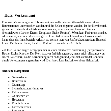
Holz: Verkernung
Eine sog. Verkernung von Holz entsteht, wenn die internen Wasserleitbahnen eines
Baumstammes unterbrochen werden und die Zellen abgetötet werden. Ist der Kernbereich
genau durch eine dunkle Färbung zu erkennen, redet man von Kernholzbäumen
(beispielsweise Lärche, Kiefer, Douglasie, Eiche, Robinie). Wenn kein Farbunterschied zu
erkennen ist, aber über den verringerten Feuchtigkeitsanteil darauf geschlossen werden
kann, dass der Innenbereich verkernt ist, spricht man von Reifholzbäumen (zum Beispiel
Linde, Birnbaum, Tanne, Fichten). Reifholz ist natürliches Kernholz.
Zahllose Bäume neigen demgegenüber zu einer fakultativen Verkernung (beispielsweise
Buche, Esche, Kirsche. Der Kern ist zwar farblich abgesetzt, man spricht allerdings von
einem Falschkern, da die Kernbildung nicht endogen und jedesmal stattfindet, sondern
durch Verletzungen angestoßen wird. Der Falschkern hat keine erhöhte Haltbarkeit.
Ähnliche Kategorien:
Gartenzäune
Bohlenzaun
Zaunanlage
Sichtschutzzaun Hannover
Palisadenzaun
Zaunhersteller
Holzzäune
Rundholzzaun
Lärmschutzzaun
Steckzaun