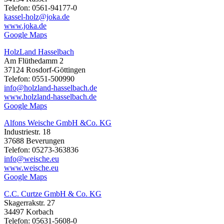
Telefon: 0561-94177-0
kassel-holz@joka.de
www.joka.de
Google Maps
HolzLand Hasselbach
Am Flüthedamm 2
37124 Rosdorf-Göttingen
Telefon: 0551-500990
info@holzland-hasselbach.de
www.holzland-hasselbach.de
Google Maps
Alfons Weische GmbH &Co. KG
Industriestr. 18
37688 Beverungen
Telefon: 05273-363836
info@weische.eu
www.weische.eu
Google Maps
C.C. Curtze GmbH & Co. KG
Skagerrakstr. 27
34497 Korbach
Telefon: 05631-5608-0