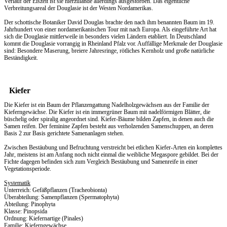
Verlauf der Eiszeit ist sie hierzulande allerdings ausgestorben. Das eigentliche
Verbreitungsareal der Douglasie ist der Westen Nordamerikas.
Der schottische Botaniker David Douglas brachte den nach ihm benannten Baum im 19.
Jahrhundert von einer nordamerikanischen Tour mit nach Europa. Als eingeführte Art hat
sich die Douglasie mittlerweile in besonders vielen Ländern etabliert. In Deutschland
kommt die Douglasie vorrangig in Rheinland Pfalz vor. Auffällige Merkmale der Douglasie
sind: Besondere Maserung, breiere Jahresringe, rötliches Kernholz und große natürliche
Beständigkeit.
Kiefer
Die Kiefer ist ein Baum der Pflanzengattung Nadelholzgewächsen aus der Familie der
Kieferngewächse. Die Kiefer ist ein immergrüner Baum mit nadelförmigen Blätter, die
büschelig oder spiralig angeordnet sind. Kiefer-Bäume bilden Zapfen, in denen auch die
Samen reifen. Der feminine Zapfen besteht aus verholzenden Samenschuppen, an deren
Basis 2 zur Basis gerichtete Samenanlagen stehen.
Zwischen Bestäubung und Befruchtung verstreicht bei etlichen Kiefer-Arten ein komplettes
Jahr, meistens ist am Anfang noch nicht einmal die weibliche Megaspore gebildet. Bei der
Fichte dagegen befinden sich zum Vergleich Bestäubung und Samenreife in einer
Vegetationsperiode.
Systematik
Unterreich: Gefäßpflanzen (Tracheobionta)
Überabteilung: Samenpflanzen (Spermatophyta)
Abteilung: Pinophyta
Klasse: Pinopsida
Ordnung: Kiefernartige (Pinales)
Familie: Kieferngewächse