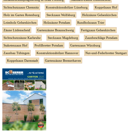
Sichtschutzzaun Chemnitz
Konstruktionshölzer Lüneburg
Koppelzaun Hof
Holz im Garten Rotenburg
Steckzaun Wolfsburg
Holzzäune Gelsenkirchen
Leimholz Gelsenkirchen
Holzzäune Potsdam
Rundholzzaun Trier
Zäune Lüdenscheid
Gartenzäune Braunschweig
Fertigzaun Gelsenkirchen
Sichtschutzzäune Karlsruhe
Steckzaun Magdeburg
Zaunbeschläge Potsdam
Staketenzaun Hof
Profilbretter Potsdam
Gartenzaun Würzburg
Zaunbau Tübingen
Konstruktionshölzer Hannover
Nut-und-Federbretter Stuttgart
Koppelzaun Darmstadt
Gartenzäune Bremerhaven