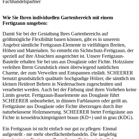
Fachhandelspartner
Wie Sie Ihren individuellen Gartenbereich mit einem
Fertigzaun umgeben:
Damit Sie bei der Gestaltung Ihres Gartenbereichs auf
größtmögliche Flexibilität bauen können, gibt es in unserem
Angebot sämtliche Fertigzaun-Elemente in vielfältigen Breiten,
Höhen und Materialien. So entsteht ein Sichtschutz-Fertigzaun, der
speziell auf ihre Absichten ausgerichtet ist. Unsere Fertigzaun-
Bauteile erhalten Sie bei uns aus Douglasie oder Fichte. Holzzäune
verleihen Ihrem Grundstück einen überwiegend natürlichen
Charme, der zum Verweilen und Entspannen einlädt. SCHEERER
benutzt grundsätzlich qualitativ hochgradige Hölzer, die sämtlich im
kleinen Heideort Behren in Niedersachsen zugeschnitten und
verarbeitet werden. Auch bei der Färbung sind ihren Vorlieben keine
Limits gesetzt. Fertigzaun-Bauelemente aus Douglasie führt
SCHEERER unbearbeitet, in dünnen Farblasuren oder geölt an.
Fertigzäune aus Douglasie oder Fichte überzeugen durch ihre
naturbelassene Holzmaserung. SCHEERER bietet Fertigzäune aus
Fichte in kesseldruckimprägniert braun (KD+) und in grau (KDG).
Ein Fertigzaun ist nicht einfach nur gut zu pflegen: Einmal
aufgestellt - nie mehr oberflächenbehandeln. Die langlebig