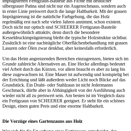
imprägnierten Fertigzaun-Bauteile aus Fichte mit deutlicher
silbergrauer Patina sind nicht nur ein Augenschmaus, sondern auch
in erster Linie preiswert durch die lange Haltbarkeit. Mit der grauen
Imprägnierung ist die natürliche Farbgebung, die das Holz
regelmäßig erst nach sehr vielen Jahren annimmt, schon existent.
Doch nicht nur optisch sind SCHEERER Fertigzaun-Bauteile
außergewöhnlich attraktiv, denn durch die besondere
Kesseldruckimprägnierung bleibt die typische Holzstruktur sichtbar.
Zusätzlich ist eine nachträgliche Oberflächenbehandlung mit grauen
Lasuren oder Ölen zwar denkbar, aber keinesfalls erforderlich.
Um das Heim angrenzenden Bereichen einzugrenzen, bieten sich im
Grunde zahlreiche Alternativen an. Eine Hecke allerdings bedeutet
viel Arbeit durch das Kürzen, vor allem braucht es aber zu lang bis
diese zugewachsen ist. Eine Mauer ist aufwendig und kostspielig bei
der Errichtung und läßt außerdem weder Licht noch Blicke auf das
Grundstück. Ein Draht- oder Stahlzaun ist nicht Jedermanns
Geschmack, dürfte aber in Abhängigkeit von der Ausführung auch
wieder nicht all zu preiswert sein. Am besten ist im Vergleich dazu
ein Fertigzaun von SCHEERER geeignet. Er steht für ein schönes
Design, einen guten Preis und eine enorme Haltbarkeit.
Die Vorzüge eines Gartenzauns aus Holz