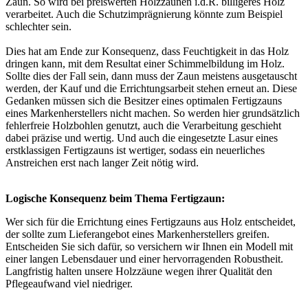
Zaun. So wird bei preiswerten Holzzäunen i.d.R. billigeres Holz
verarbeitet. Auch die Schutzimprägnierung könnte zum Beispiel
schlechter sein.
Dies hat am Ende zur Konsequenz, dass Feuchtigkeit in das Holz
dringen kann, mit dem Resultat einer Schimmelbildung im Holz.
Sollte dies der Fall sein, dann muss der Zaun meistens ausgetauscht
werden, der Kauf und die Errichtungsarbeit stehen erneut an. Diese
Gedanken müssen sich die Besitzer eines optimalen Fertigzauns
eines Markenherstellers nicht machen. So werden hier grundsätzlich
fehlerfreie Holzbohlen genutzt, auch die Verarbeitung geschieht
dabei präzise und wertig. Und auch die eingesetzte Lasur eines
erstklassigen Fertigzauns ist wertiger, sodass ein neuerliches
Anstreichen erst nach langer Zeit nötig wird.
Logische Konsequenz beim Thema Fertigzaun:
Wer sich für die Errichtung eines Fertigzauns aus Holz entscheidet,
der sollte zum Lieferangebot eines Markenherstellers greifen.
Entscheiden Sie sich dafür, so versichern wir Ihnen ein Modell mit
einer langen Lebensdauer und einer hervorragenden Robustheit.
Langfristig halten unsere Holzzäune wegen ihrer Qualität den
Pflegeaufwand viel niedriger.