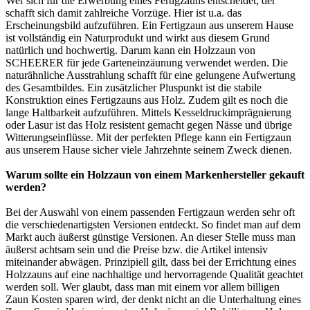
Wer sich für die Erwerbung eines Fertigzauns entscheidet, der
schafft sich damit zahlreiche Vorzüge. Hier ist u.a. das
Erscheinungsbild aufzuführen. Ein Fertigzaun aus unserem Hause
ist vollständig ein Naturprodukt und wirkt aus diesem Grund
natürlich und hochwertig. Darum kann ein Holzzaun von
SCHEERER für jede Garteneinzäunung verwendet werden. Die
naturähnliche Ausstrahlung schafft für eine gelungene Aufwertung
des Gesamtbildes. Ein zusätzlicher Pluspunkt ist die stabile
Konstruktion eines Fertigzauns aus Holz. Zudem gilt es noch die
lange Haltbarkeit aufzuführen. Mittels Kesseldruckimprägnierung
oder Lasur ist das Holz resistent gemacht gegen Nässe und übrige
Witterungseinflüsse. Mit der perfekten Pflege kann ein Fertigzaun
aus unserem Hause sicher viele Jahrzehnte seinem Zweck dienen.
Warum sollte ein Holzzaun von einem Markenhersteller gekauft
werden?
Bei der Auswahl von einem passenden Fertigzaun werden sehr oft
die verschiedenartigsten Versionen entdeckt. So findet man auf dem
Markt auch äußerst günstige Versionen. An dieser Stelle muss man
äußerst achtsam sein und die Preise bzw. die Artikel intensiv
miteinander abwägen. Prinzipiell gilt, dass bei der Errichtung eines
Holzzauns auf eine nachhaltige und hervorragende Qualität geachtet
werden soll. Wer glaubt, dass man mit einem vor allem billigen
Zaun Kosten sparen wird, der denkt nicht an die Unterhaltung eines