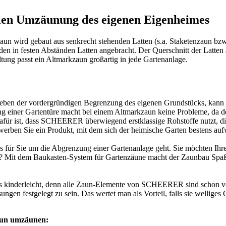
alen Umzäunung des eigenen Eigenheimes
n wird gebaut aus senkrecht stehenden Latten (s.a.
Staketenzaun
bzw.
n in festen Abständen Latten angebracht. Der Querschnitt der Latten au
altung passt ein Altmarkzaun großartig in jede Gartenanlage.
g. Neben der vordergründigen Begrenzung des eigenen Grundstücks, kan
g einer Gartentüre macht bei einem Altmarkzaun keine Probleme, da der
 dafür ist, dass SCHEERER überwiegend erstklassige Rohstoffe nutzt, d
ben Sie ein Produkt, mit dem sich der heimische Garten bestens aufw
es für Sie um die Abgrenzung einer Gartenanlage geht. Sie möchten Ihr
ren? Mit dem Baukasten-System für Gartenzäune macht der
Zaunbau
Spaß
ns kinderleicht, denn alle Zaun-Elemente von SCHEERER sind schon vor
gen festgelegt zu sein. Das wertet man als Vorteil, falls sie welliges
zaun umzäunen: