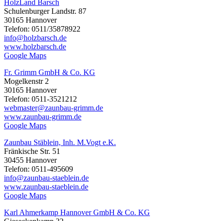
HolzLand Barsch
Schulenburger Landstr. 87
30165 Hannover
Telefon: 0511/35878922
info@holzbarsch.de
www.holzbarsch.de
Google Maps
Fr. Grimm GmbH & Co. KG
Mogelkenstr 2
30165 Hannover
Telefon: 0511-3521212
webmaster@zaunbau-grimm.de
www.zaunbau-grimm.de
Google Maps
Zaunbau Stäblein, Inh. M.Vogt e.K.
Fränkische Str. 51
30455 Hannover
Telefon: 0511-495609
info@zaunbau-staeblein.de
www.zaunbau-staeblein.de
Google Maps
Karl Ahmerkamp Hannover GmbH & Co. KG