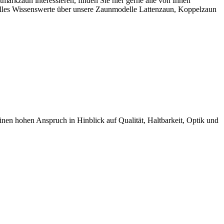
rkzaun interessieren, finden Sie hier gerne alle von Ihnen
alles Wissenswerte über unsere Zaunmodelle Lattenzaun, Koppelzaun
 hohen Anspruch in Hinblick auf Qualität, Haltbarkeit, Optik und