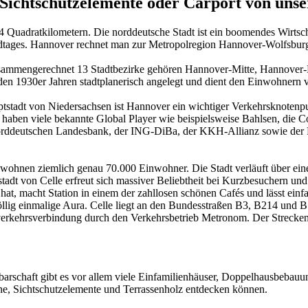
ichtschutzelemente oder Carport von uns
uadratkilometern. Die norddeutsche Stadt ist ein boomendes Wirtscha
ndtages. Hannover rechnet man zur Metropolregion Hannover-Wolfsbu
r zusammengerechnet 13 Stadtbezirke gehören Hannover-Mitte, Hannove
den 1930er Jahren stadtplanerisch angelegt und dient den Einwohnern 
tstadt von Niedersachsen ist Hannover ein wichtiger Verkehrsknotenpun
haben viele bekannte Global Player wie beispielsweise Bahlsen, die 
Norddeutschen Landesbank, der ING-DiBa, der KKH-Allianz sowie der H
wohnen ziemlich genau 70.000 Einwohner. Die Stadt verläuft über eine 
tadt von Celle erfreut sich massiver Beliebtheit bei Kurzbesuchern und
 hat, macht Station in einem der zahllosen schönen Cafés und lässt einf
lig einmalige Aura. Celle liegt an den Bundesstraßen B3, B214 und B1
rkehrsverbindung durch den Verkehrsbetrieb Metronom. Der Streckenv
barschaft gibt es vor allem viele Einfamilienhäuser, Doppelhausbebauun
, Sichtschutzelemente und Terrassenholz entdecken können.