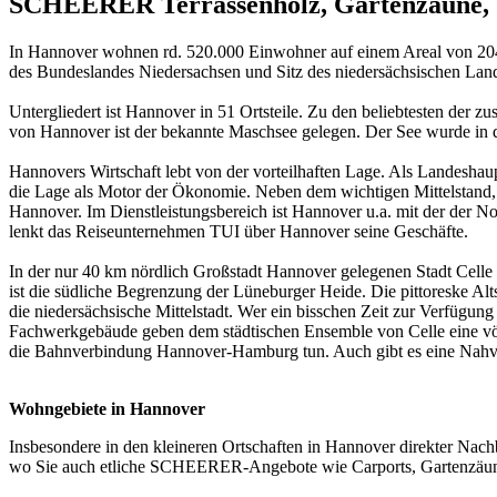
SCHEERER Terrassenholz, Gartenzäune, S
In Hannover wohnen rd. 520.000 Einwohner auf einem Areal von 204 Q
des Bundeslandes Niedersachsen und Sitz des niedersächsischen La
Untergliedert ist Hannover in 51 Ortsteile. Zu den beliebtesten de
von Hannover ist der bekannte Maschsee gelegen. Der See wurde in 
Hannovers Wirtschaft lebt von der vorteilhaften Lage. Als Landeshaup
die Lage als Motor der Ökonomie. Neben dem wichtigen Mittelstand, 
Hannover. Im Dienstleistungsbereich ist Hannover u.a. mit der der 
lenkt das Reiseunternehmen TUI über Hannover seine Geschäfte.
In der nur 40 km nördlich Großstadt Hannover gelegenen Stadt Celle 
ist die südliche Begrenzung der Lüneburger Heide. Die pittoreske Alts
die niedersächsische Mittelstadt. Wer ein bisschen Zeit zur Verfügung
Fachwerkgebäude geben dem städtischen Ensemble von Celle eine völ
die Bahnverbindung Hannover-Hamburg tun. Auch gibt es eine Nahve
Wohngebiete in Hannover
Insbesondere in den kleineren Ortschaften in Hannover direkter Nach
wo Sie auch etliche SCHEERER-Angebote wie Carports, Gartenzäune