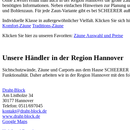
Ohne Zweifel erhält man auch in der Region Hannover die große Zau
benötigten Informationen. Neben einfachen Hinweisen zur Planung u
und Bohlenzaun. Für jede Zaun-Variante gibt es bei SCHEERER auß
Individuelle Klasse in außergewöhnlicher Vielfalt. Klicken Sie sich hi
Komfort-Zäune
Traditions-Zäune
Klicken Sie hier zu unseren Favoriten:
Zäune Auswahl und Preise
Unsere Händler in der Region Hannover
Sichtschutzwände,
Zäune
und Carports aus dem Hause SCHEERER find
Funktionalität. Daher arbeiten wir in der Region Hannover mit den 
Draht-Block
Am Listholze 34
30177 Hannover
Telefon: 0511/697045
kontakt@draht-block.de
www.draht-block.de
Google Maps