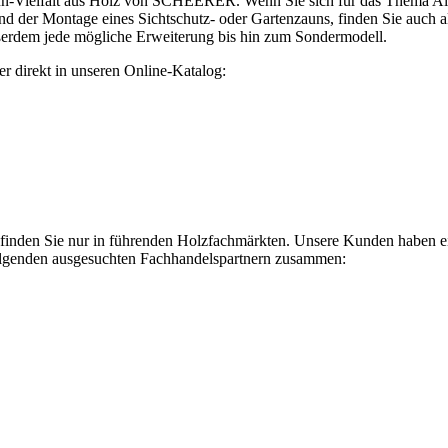
n-Vielfalt aus Holz von SCHEERER. Wenn Sie sich für das Thema Altma
nd der Montage eines Sichtschutz- oder Gartenzauns, finden Sie auch 
erdem jede mögliche Erweiterung bis hin zum Sondermodell.
er direkt in unseren Online-Katalog:
en Sie nur in führenden Holzfachmärkten. Unsere Kunden haben einen
folgenden ausgesuchten Fachhandelspartnern zusammen: