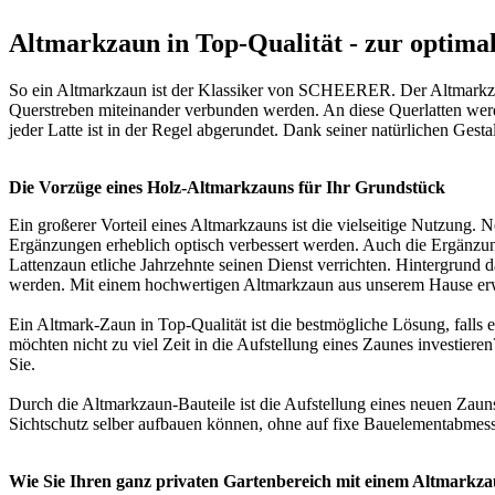
Altmarkzaun in Top-Qualität - zur optim
So ein Altmarkzaun ist der Klassiker von SCHEERER. Der Altmarkzau
Querstreben miteinander verbunden werden. An diese Querlatten werde
jeder Latte ist in der Regel abgerundet. Dank seiner natürlichen Gest
Die Vorzüge eines Holz-Altmarkzauns für Ihr Grundstück
Ein großerer Vorteil eines Altmarkzauns ist die vielseitige Nutzun
Ergänzungen erheblich optisch verbessert werden. Auch die Ergänzun
Lattenzaun etliche Jahrzehnte seinen Dienst verrichten. Hintergrund
werden. Mit einem hochwertigen Altmarkzaun aus unserem Hause erwer
Ein Altmark-Zaun in Top-Qualität ist die bestmögliche Lösung, falls 
möchten nicht zu viel Zeit in die Aufstellung eines Zaunes investie
Sie.
Durch die Altmarkzaun-Bauteile ist die Aufstellung eines neuen Zau
Sichtschutz
selber aufbauen können, ohne auf fixe Bauelementabmessun
Wie Sie Ihren ganz privaten Gartenbereich mit einem Altmark