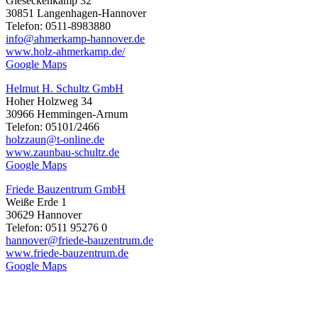
Gieseckenkamp 32
30851 Langenhagen-Hannover
Telefon: 0511-8983880
info@ahmerkamp-hannover.de
www.holz-ahmerkamp.de/
Google Maps
Helmut H. Schultz GmbH
Hoher Holzweg 34
30966 Hemmingen-Arnum
Telefon: 05101/2466
holzzaun@t-online.de
www.zaunbau-schultz.de
Google Maps
Friede Bauzentrum GmbH
Weiße Erde 1
30629 Hannover
Telefon: 0511 95276 0
hannover@friede-bauzentrum.de
www.friede-bauzentrum.de
Google Maps