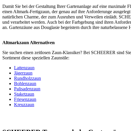
Damit Sie bei der Gestaltung Ihrer Gartenanlage auf eine maximale Fle
einen Altmark-Fertigzaun, der genau auf ihre Anforderunge ausgelegt
natürlichen Charme, der zum Ausruhen und Verweilen einlädt. SCHEER
und verarbeitet werden. Auch bei der Farbgebung sind ihren Anforde
an.
Gartenzäune
aus Douglasie begeistern durch ihre naturbelassene
Altmarkzaun Alternativen
Sie suchen einen zeitlosen
Zaun-Klassiker
? Bei SCHEERER sind Sie d
Sortiment diese speziellen Zaunstile:
Lattenzaun
Jägerzaun
Rundholzzaun
Bohlenzaun
Palisadenzaun
Staketzaun
Friesenzaun
Kreuzzaun