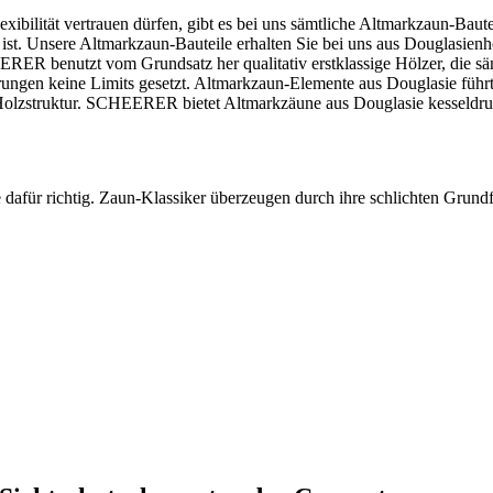
xibilität vertrauen dürfen, gibt es bei uns sämtliche Altmarkzaun-Baut
 ist. Unsere Altmarkzaun-Bauteile erhalten Sie bei uns aus Douglasien
ER benutzt vom Grundsatz her qualitativ erstklassige Hölzer, die säm
rungen keine Limits gesetzt. Altmarkzaun-Elemente aus Douglasie führ
 Holzstruktur. SCHEERER bietet Altmarkzäune aus Douglasie kesseldru
afür richtig. Zaun-Klassiker überzeugen durch ihre schlichten Grund