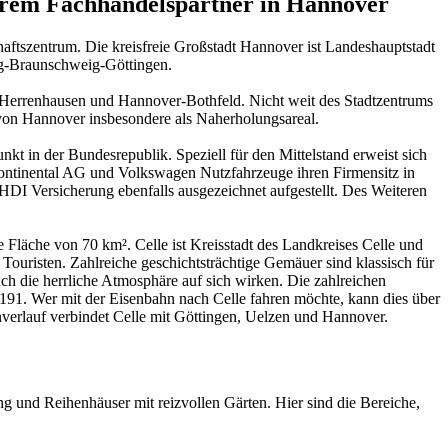
erem Fachhandelspartner in Hannover
ftszentrum. Die kreisfreie Großstadt Hannover ist Landeshauptstadt
rg-Braunschweig-Göttingen.
r-Herrenhausen und Hannover-Bothfeld. Nicht weit des Stadtzentrums
von Hannover insbesondere als Naherholungsareal.
kt in der Bundesrepublik. Speziell für den Mittelstand erweist sich
Continental AG und Volkswagen Nutzfahrzeuge ihren Firmensitz in
DI Versicherung ebenfalls ausgezeichnet aufgestellt. Des Weiteren
Fläche von 70 km². Celle ist Kreisstadt des Landkreises Celle und
 Touristen. Zahlreiche geschichtsträchtige Gemäuer sind klassisch für
ach die herrliche Atmosphäre auf sich wirken. Die zahlreichen
91. Wer mit der Eisenbahn nach Celle fahren möchte, kann dies über
erlauf verbindet Celle mit Göttingen, Uelzen und Hannover.
g und Reihenhäuser mit reizvollen Gärten. Hier sind die Bereiche,