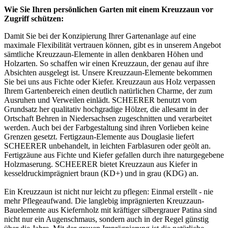
Wie Sie Ihren persönlichen Garten mit einem Kreuzzaun vor
Zugriff schützen:
Damit Sie bei der Konzipierung Ihrer Gartenanlage auf eine
maximale Flexibilität vertrauen können, gibt es in unserem Angebot
sämtliche Kreuzzaun-Elemente in allen denkbaren Höhen und
Holzarten. So schaffen wir einen Kreuzzaun, der genau auf ihre
Absichten ausgelegt ist. Unsere Kreuzzaun-Elemente bekommen
Sie bei uns aus Fichte oder Kiefer. Kreuzzaun aus Holz verpassen
Ihrem Gartenbereich einen deutlich natürlichen Charme, der zum
Ausruhen und Verweilen einlädt. SCHEERER benutzt vom
Grundsatz her qualitativ hochgradige Hölzer, die allesamt in der
Ortschaft Behren in Niedersachsen zugeschnitten und verarbeitet
werden. Auch bei der Farbgestaltung sind ihren Vorlieben keine
Grenzen gesetzt.
Fertigzaun
-Elemente aus Douglasie liefert
SCHEERER unbehandelt, in leichten Farblasuren oder geölt an.
Fertigzäune aus Fichte und Kiefer gefallen durch ihre naturgegebene
Holzmaserung. SCHEERER bietet Kreuzzaun aus Kiefer in
kesseldruckimprägniert braun (KD+) und in grau (KDG) an.
Ein Kreuzzaun ist nicht nur leicht zu pflegen: Einmal erstellt - nie
mehr Pflegeaufwand. Die langlebig imprägnierten Kreuzzaun-
Bauelemente aus Kiefernholz mit kräftiger silbergrauer Patina sind
nicht nur ein Augenschmaus, sondern auch in der Regel günstig