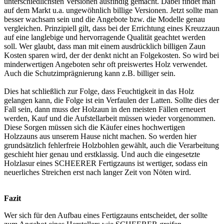
unterschiedlichsten Versionen ausfindig gemacht. Dabei findet man
auf dem Markt u.a. ungewöhnlich billige Versionen. Jetzt sollte man
besser wachsam sein und die Angebote bzw. die Modelle genau
vergleichen. Prinzipiell gilt, dass bei der Errichtung eines Kreuzzaun
auf eine langlebige und hervorragende Qualität geachtet werden
soll. Wer glaubt, dass man mit einem ausdrücklich billigen Zaun
Kosten sparen wird, der der denkt nicht an Folgekosten. So wird bei
minderwertigen Angeboten sehr oft preiswertes Holz verwendet.
Auch die Schutzimprägnierung kann z.B. billiger sein.
Dies hat schließlich zur Folge, dass Feuchtigkeit in das Holz
gelangen kann, die Folge ist ein Verfaulen der Latten. Sollte dies der
Fall sein, dann muss der Holzaun in den meisten Fällen erneuert
werden, Kauf und die Aufstellarbeit müssen wieder vorgenommen.
Diese Sorgen müssen sich die Käufer eines hochwertigen
Holzzauns aus unserem Hause nicht machen. So werden hier
grundsätzlich fehlerfreie Holzbohlen gewählt, auch die Verarbeitung
geschieht hier genau und erstklassig. Und auch die eingesetzte
Holzlasur eines SCHEERER Fertigzauns ist wertiger, sodass ein
neuerliches Streichen erst nach langer Zeit von Nöten wird.
Fazit
Wer sich für den Aufbau eines Fertigzauns entscheidet, der sollte