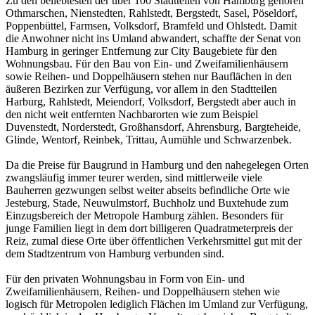
Zu den beliebtesten der über 100 Stadtteilen von Hamburg gehören
Othmarschen, Nienstedten, Rahlstedt, Bergstedt, Sasel, Pöseldorf,
Poppenbüttel, Farmsen, Volksdorf, Bramfeld und Ohlstedt. Damit
die Anwohner nicht ins Umland abwandert, schaffte der Senat von
Hamburg in geringer Entfernung zur City Baugebiete für den
Wohnungsbau. Für den Bau von Ein- und Zweifamilienhäusern
sowie Reihen- und Doppelhäusern stehen nur Bauflächen in den
äußeren Bezirken zur Verfügung, vor allem in den Stadtteilen
Harburg, Rahlstedt, Meiendorf, Volksdorf, Bergstedt aber auch in
den nicht weit entfernten Nachbarorten wie zum Beispiel
Duvenstedt, Norderstedt, Großhansdorf, Ahrensburg, Bargteheide,
Glinde, Wentorf, Reinbek, Trittau, Aumühle und Schwarzenbek.
Da die Preise für Baugrund in Hamburg und den nahegelegen Orten
zwangsläufig immer teurer werden, sind mittlerweile viele
Bauherren gezwungen selbst weiter abseits befindliche Orte wie
Jesteburg, Stade, Neuwulmstorf, Buchholz und Buxtehude zum
Einzugsbereich der Metropole Hamburg zählen. Besonders für
junge Familien liegt in dem dort billigeren Quadratmeterpreis der
Reiz, zumal diese Orte über öffentlichen Verkehrsmittel gut mit der
dem Stadtzentrum von Hamburg verbunden sind.
Für den privaten Wohnungsbau in Form von Ein- und
Zweifamilienhäusern, Reihen- und Doppelhäusern stehen wie
logisch für Metropolen lediglich Flächen im Umland zur Verfügung,