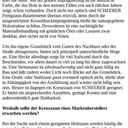
über die Jahre. Mit der grauen Imprägnierung ist die natürliche
Farbe, die das Holz in den meisten Fällen erst nach etlichen Jahren
zeigt, schon vorhanden. Doch nicht nur optisch sind SCHEERER
Fertigzaun-Bauelemente überaus reizvoll, denn durch die
ausgezeichnete Kesseldruckimprägnierung bleibt die naturgegebene
Holzstruktur sichtbar. Desweiteren ist eine nachträgliche
Materialbehandlung mit gräulichen Ölen oder Lasuren zwar
denkbar, aber sicher nicht von Nöten.
Um das eigene Grundstück vom Garten des Nachbarn oder der
Straße abzugrenzen, bieten sich prinzipiell unterschiedliche Wege
an. Eine Hecke allerdings sorgt für viel Aufwand durch das
Beschneiden, vor allem dauert es viel zu lang bis diese zugewachsen
ist. Eine Steinmauer ist arbeitsaufwendig und nicht ganz billig im
Bau und läßt zudem weder Licht noch Blicke auf das Grundstück.
Eine Draht- oder Stahlzaun passt eventuell optisch nicht, dürfte aber
in Abhängigkeit von der Ausführung auch wieder nicht billig sein
sein. Besser ist dagegen ein Kreuzzaun von SCHEERER geeignet.
Er bietet ein ansprechendes Aussehen, geringe Kosten und eine
außerordentlich gute Haltbarkeit.
Weshalb sollte der Kreuzzaun eines Markenherstellers
erworben werden?
Bei der Suche nach einem geeigneten Holzzaun werden häufig die