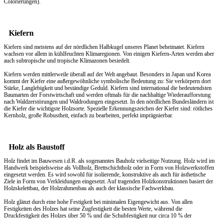
Colorierungen).
Kiefern
Kiefern sind meistens auf der nördlichen Halbkugel unseres Planet beheimatet. Kiefern
wachsen vor allem in kühlfeuchten Klimaregionen. Von einigen Kiefern-Arten werden aber
auch subtropische und tropische Klimazonen besiedelt.
Kiefern werden mittlerweile überall auf der Welt angebaut. Besonders in Japan und Korea
kommt der Kiefer eine außergewöhnliche symbolische Bedeutung zu: Sie verkörpern dort
Stärke, Langlebigkeit und beständige Geduld. Kiefern sind international die bedeutendsten
Baumarten der Forstwirtschaft und werden oftmals für die nachhaltige Wiederaufforstung
nach Waldzerstörungen und Waldrodungen eingesetzt. In den nördlichen Bundesländern ist
die Kiefer die wichtigste Holzsorte. Spezielle Erkennungszeichen der Kiefer sind: rötliches
Kernholz, große Robustheit, einfach zu bearbeiten, perfekt imprägnierbar.
Holz als Baustoff
Holz findet im Bauwesen i.d.R. als sogenanntes Bauholz vielseitige Nutzung. Holz wird im
Handwerk beispielsweise als Vollholz, Brettschichtholz oder in Form von Holzwerkstoffen
eingesetzt werden. Es wird sowohl für isolierende, konstruktive als auch für ästhetische
Ziele in Form von Verkleidungen eingesetzt. Auf tragenden Holzkonstruktionen basiert der
Holzskelettbau, der Holzrahmenbau als auch der klassische Fachwerkbau.
Holz glänzt durch eine hohe Festigkeit bei minimalen Eigengewicht aus. Von allen
Festigkeiten des Holzes hat seine Zugfestigkeit die besten Werte, während die
Druckfestigkeit des Holzes über 50 % und die Schubfestigkeit nur circa 10 % der