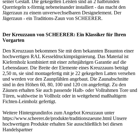
seiner Gestalt. Die gekegelten Leisten sind an 2 halbrunden
Querriegeln x-förmig nebeneinander installiert - das macht den
Jägerzaun zu einem unverwechselbaren Designelement. Der
Jägerzaun - ein Traditions-Zaun von SCHEERER.
Der Kreuzzaun von SCHEERER: Ein Klassiker für Ihren
Vorgarten
Den Kreuzzaun bekommen Sie mit dem bekannten Braunton einer
hochwertigen RAL Kesseldruckimprägnierung. Das Material ist
Kiefernholz kombiniert mit einer zehnjährigen Garantie auf die
Lebensdauer. Die Breite der Elemente eines Kreuzzauns beträgt
2,50 m, sie sind montagefertig mit je 22 gekegelten Latten versehen
und werden vor den Zaunpfählen angebaut. Die Zaunabschnitte
sind in den Höhen 60, 80, 100 und 120 cm angefertigt. Zu den
Zäunen erhalten Sie auch passende Halb- oder Vollrahmen Tore und
Türen, wahlweise in Vollholz oder in weitgehend maßhaltigem
Fichten-Leimholz gefertigt.
Weitere Hintergrundinfos zum Angebot Kreuzzaun unter
https://www.scheerer.de/produkte/traditionszaeune.html Unsere
hochwertigen Produkte erhalten Sie ausschließlich bei diesen
Handelspartner