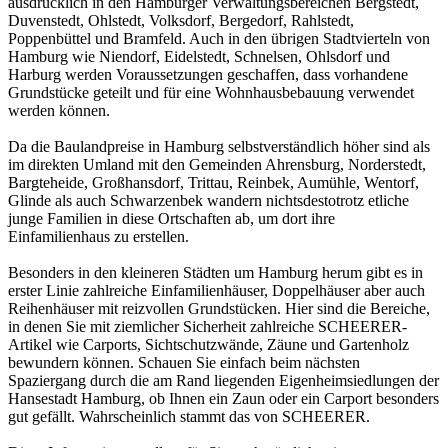
ausdrücklich in den Hamburger Verwaltungsbereichen Bergstedt,
Duvenstedt, Ohlstedt, Volksdorf, Bergedorf, Rahlstedt,
Poppenbüttel und Bramfeld. Auch in den übrigen Stadtvierteln von
Hamburg wie Niendorf, Eidelstedt, Schnelsen, Ohlsdorf und
Harburg werden Voraussetzungen geschaffen, dass vorhandene
Grundstücke geteilt und für eine Wohnhausbebauung verwendet
werden können.
Da die Baulandpreise in Hamburg selbstverständlich höher sind als
im direkten Umland mit den Gemeinden Ahrensburg, Norderstedt,
Bargteheide, Großhansdorf, Trittau, Reinbek, Aumühle, Wentorf,
Glinde als auch Schwarzenbek wandern nichtsdestotrotz etliche
junge Familien in diese Ortschaften ab, um dort ihre
Einfamilienhaus zu erstellen.
Besonders in den kleineren Städten um Hamburg herum gibt es in
erster Linie zahlreiche Einfamilienhäuser, Doppelhäuser aber auch
Reihenhäuser mit reizvollen Grundstücken. Hier sind die Bereiche,
in denen Sie mit ziemlicher Sicherheit zahlreiche SCHEERER-
Artikel wie Carports, Sichtschutzwände,
Zäune
und Gartenholz
bewundern können. Schauen Sie einfach beim nächsten
Spaziergang durch die am Rand liegenden Eigenheimsiedlungen der
Hansestadt Hamburg, ob Ihnen ein Zaun oder ein Carport besonders
gut gefällt. Wahrscheinlich stammt das von SCHEERER.