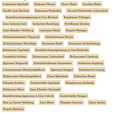
Lattenzaun Ingolstadt
Steckzaun Husum
Zäune Mainz
Zaunbau Mainz
Nordik-Zaun Bochum
Kreuzzaun Wiesbaden
Nut-und-Federbretter Lüdenscheid
Kesseldruckimprägnierung in Grau Bochum
Koppelzaun Tübingen
Zaun Gelsenkirchen
Sichtschutz Rotenburg
Profilbretter Dresden
Zaun-Klassiker Wolfsburg
Lattenzaun Heide
Pergola Wittingen
Sichtschutzelemente Wuppertal
Sichtschutzzaun Husum
Sichtschutzzäune Mannheim
Kreuzzaun Heide
Gartenzaun Aschaffenburg
Bohlenzaun Ingolstadt
Kesseldruckimprägnierung in Grau Karlsruhe
Gartenholz Koblenz
Holzterrassen Lüdenscheid
Holzterrassen Lüneburg
Jägerzaun Wuppertal
Sichtschutzelemente Neumünster
Sichtschutz Augsburg
Lärmschutzzaun Mönchengladbach
Jägerzaun Stuttgart
Gartenbrücke Leipzig
Holzterrassen Mönchengladbach
Zäune Mannheim
Sichtschutz Kassel
Palisaden Koblenz
Zaunhersteller Ingolstadt
Palisadenzaun Karlsruhe
Bohlenzaun Bonn
Zaun-Klassiker Darmstadt
Kesseldruckimprägnierung in Grau Lübeck
Zaunhersteller Stuttgart
Holz im Garten Wolfsburg
Zaun Mainz
Palisaden Chemnitz
Zäune Aachen
Pergola Hamburg