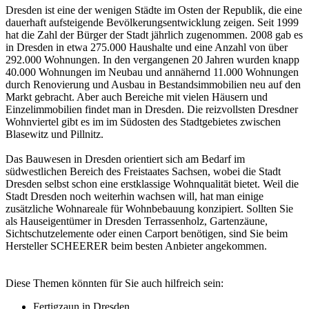
Dresden ist eine der wenigen Städte im Osten der Republik, die eine
dauerhaft aufsteigende Bevölkerungsentwicklung zeigen. Seit 1999
hat die Zahl der Bürger der Stadt jährlich zugenommen. 2008 gab es
in Dresden in etwa 275.000 Haushalte und eine Anzahl von über
292.000 Wohnungen. In den vergangenen 20 Jahren wurden knapp
40.000 Wohnungen im Neubau und annähernd 11.000 Wohnungen
durch Renovierung und Ausbau in Bestandsimmobilien neu auf den
Markt gebracht. Aber auch Bereiche mit vielen Häusern und
Einzelimmobilien findet man in Dresden. Die reizvollsten Dresdner
Wohnviertel gibt es im im Südosten des Stadtgebietes zwischen
Blasewitz und Pillnitz.
Das Bauwesen in Dresden orientiert sich am Bedarf im
südwestlichen Bereich des Freistaates Sachsen, wobei die Stadt
Dresden selbst schon eine erstklassige Wohnqualität bietet. Weil die
Stadt Dresden noch weiterhin wachsen will, hat man einige
zusätzliche Wohnareale für Wohnbebauung konzipiert. Sollten Sie
als Hauseigentümer in Dresden Terrassenholz, Gartenzäune,
Sichtschutzelemente oder einen Carport benötigen, sind Sie beim
Hersteller SCHEERER beim besten Anbieter angekommen.
Diese Themen könnten für Sie auch hilfreich sein:
Fertigzaun in Dresden