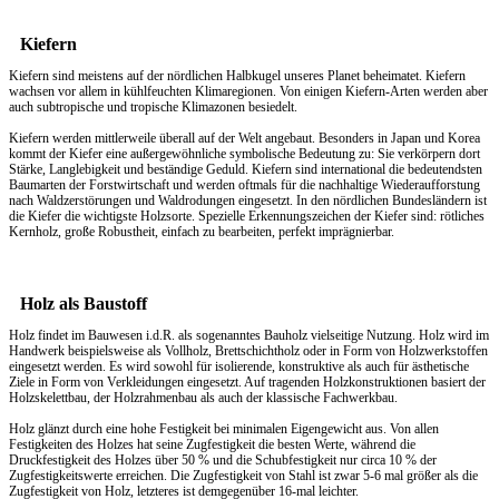
Kiefern
Kiefern sind meistens auf der nördlichen Halbkugel unseres Planet beheimatet. Kiefern
wachsen vor allem in kühlfeuchten Klimaregionen. Von einigen Kiefern-Arten werden aber
auch subtropische und tropische Klimazonen besiedelt.
Kiefern werden mittlerweile überall auf der Welt angebaut. Besonders in Japan und Korea
kommt der Kiefer eine außergewöhnliche symbolische Bedeutung zu: Sie verkörpern dort
Stärke, Langlebigkeit und beständige Geduld. Kiefern sind international die bedeutendsten
Baumarten der Forstwirtschaft und werden oftmals für die nachhaltige Wiederaufforstung
nach Waldzerstörungen und Waldrodungen eingesetzt. In den nördlichen Bundesländern ist
die Kiefer die wichtigste Holzsorte. Spezielle Erkennungszeichen der Kiefer sind: rötliches
Kernholz, große Robustheit, einfach zu bearbeiten, perfekt imprägnierbar.
Holz als Baustoff
Holz findet im Bauwesen i.d.R. als sogenanntes Bauholz vielseitige Nutzung. Holz wird im
Handwerk beispielsweise als Vollholz, Brettschichtholz oder in Form von Holzwerkstoffen
eingesetzt werden. Es wird sowohl für isolierende, konstruktive als auch für ästhetische
Ziele in Form von Verkleidungen eingesetzt. Auf tragenden Holzkonstruktionen basiert der
Holzskelettbau, der Holzrahmenbau als auch der klassische Fachwerkbau.
Holz glänzt durch eine hohe Festigkeit bei minimalen Eigengewicht aus. Von allen
Festigkeiten des Holzes hat seine Zugfestigkeit die besten Werte, während die
Druckfestigkeit des Holzes über 50 % und die Schubfestigkeit nur circa 10 % der
Zugfestigkeitswerte erreichen. Die Zugfestigkeit von Stahl ist zwar 5-6 mal größer als die
Zugfestigkeit von Holz, letzteres ist demgegenüber 16-mal leichter.