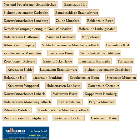
Nut-und-Federbretter Gelsenkirchen
Gartenzaun Hof
Sichtschutzelemente Karlsruhe
Zaunbeschläge Braunschweig
Konstruktionshölzer Lüneburg
Zäune München
Bohlenzaun Essen
Kesseldruckimprägnierung in Grau Wiesbaden
Holzzäune Ludwigshafen
Holzterrassen Heilbronn
Zaunbau Darmstadt
Koppelzaun
Altmarkzaun Leipzig
Sichtschutzelemente Mönchengladbach
Gartenholz Kiel
Zaunhersteller Mannheim
Kreuzzaun Bonn
Sichtschutzzäune Tübingen
Rosenbogen Bielefeld
Gartenbrücke Heide
Lattenzaun Karlsruhe
Fertigzaun
Kreuzzaun Heide
Lattenzaun Braunschweig
Sichtschutzelemente Osnabrück
Holzzäune Hof
Jägerzaun Frankfurt
Zaunhersteller Bonn
Steckzaun München
Kreuzzaun Wuppertal
Holzterrassen Landshut
Gartenzaun Chemnitz
Konstruktionshölzer Lübeck
Staketzaun Essen
Koppelzaun Hamburg
Holzterrassen Mönchengladbach
Sichtschutz Kiel
Pergola München
Palisaden Potsdam
Standard-Zäune Mönchengladbach
Rundholzzaun Ludwigshafen
Gartenzaun Bochum
Gartenzaun Mainz