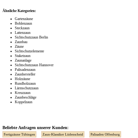
Ähnliche Kategorien:
Gartenzäune
Bohlenzaun
Steckzaun
Lattenzaun
Sichtschutzzaun Berlin
Zaunbau
Zäune
Sichtschutzelemente
Staketzaun
Zaunanlage
Sichtschutzzaun Hannover
Palisadenzaun
Zaunhersteller
Holzzäune
Rundholzzaun
Lärmschutzzaun
Kreuzzaun
Zaunbeschläge
Koppelzaun
Beliebte Anfragen unserer Kunden:
Fertigzäune Tübingen
Zaun-Klassiker Lüdenscheid
Palisaden Offenburg