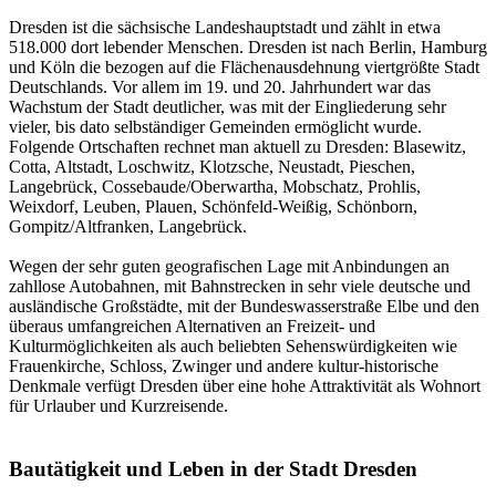
Dresden ist die sächsische Landeshauptstadt und zählt in etwa
518.000 dort lebender Menschen. Dresden ist nach Berlin, Hamburg
und Köln die bezogen auf die Flächenausdehnung viertgrößte Stadt
Deutschlands. Vor allem im 19. und 20. Jahrhundert war das
Wachstum der Stadt deutlicher, was mit der Eingliederung sehr
vieler, bis dato selbständiger Gemeinden ermöglicht wurde.
Folgende Ortschaften rechnet man aktuell zu Dresden: Blasewitz,
Cotta, Altstadt, Loschwitz, Klotzsche, Neustadt, Pieschen,
Langebrück, Cossebaude/Oberwartha, Mobschatz, Prohlis,
Weixdorf, Leuben, Plauen, Schönfeld-Weißig, Schönborn,
Gompitz/Altfranken, Langebrück.
Wegen der sehr guten geografischen Lage mit Anbindungen an
zahllose Autobahnen, mit Bahnstrecken in sehr viele deutsche und
ausländische Großstädte, mit der Bundeswasserstraße Elbe und den
überaus umfangreichen Alternativen an Freizeit- und
Kulturmöglichkeiten als auch beliebten Sehenswürdigkeiten wie
Frauenkirche, Schloss, Zwinger und andere kultur-historische
Denkmale verfügt Dresden über eine hohe Attraktivität als Wohnort
für Urlauber und Kurzreisende.
Bautätigkeit und Leben in der Stadt Dresden