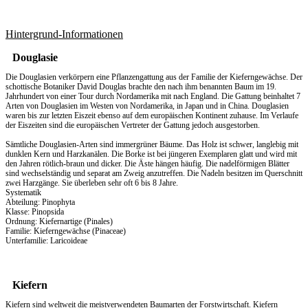
Hintergrund-Informationen
Douglasie
Die Douglasien verkörpern eine Pflanzengattung aus der Familie der Kieferngewächse. Der
schottische Botaniker David Douglas brachte den nach ihm benannten Baum im 19.
Jahrhundert von einer Tour durch Nordamerika mit nach England. Die Gattung beinhaltet 7
Arten von Douglasien im Westen von Nordamerika, in Japan und in China. Douglasien
waren bis zur letzten Eiszeit ebenso auf dem europäischen Kontinent zuhause. Im Verlaufe
der Eiszeiten sind die europäischen Vertreter der Gattung jedoch ausgestorben.
Sämtliche Douglasien-Arten sind immergrüner Bäume. Das Holz ist schwer, langlebig mit
dunklen Kern und Harzkanälen. Die Borke ist bei jüngeren Exemplaren glatt und wird mit
den Jahren rötlich-braun und dicker. Die Äste hängen häufig. Die nadelförmigen Blätter
sind wechselständig und separat am Zweig anzutreffen. Die Nadeln besitzen im Querschnitt
zwei Harzgänge. Sie überleben sehr oft 6 bis 8 Jahre.
Systematik
Abteilung: Pinophyta
Klasse: Pinopsida
Ordnung: Kiefernartige (Pinales)
Familie: Kieferngewächse (Pinaceae)
Unterfamilie: Laricoideae
Kiefern
Kiefern sind weltweit die meistverwendeten Baumarten der Forstwirtschaft. Kiefern