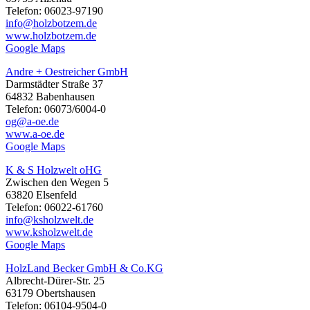
Telefon: 06023-97190
info@holzbotzem.de
www.holzbotzem.de
Google Maps
Andre + Oestreicher GmbH
Darmstädter Straße 37
64832 Babenhausen
Telefon: 06073/6004-0
og@a-oe.de
www.a-oe.de
Google Maps
K & S Holzwelt oHG
Zwischen den Wegen 5
63820 Elsenfeld
Telefon: 06022-61760
info@ksholzwelt.de
www.ksholzwelt.de
Google Maps
HolzLand Becker GmbH & Co.KG
Albrecht-Dürer-Str. 25
63179 Obertshausen
Telefon: 06104-9504-0