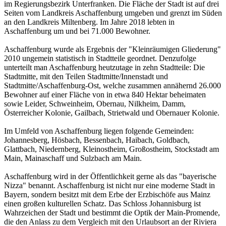
im Regierungsbezirk Unterfranken. Die Fläche der Stadt ist auf drei
Seiten vom Landkreis Aschaffenburg umgeben und grenzt im Süden
an den Landkreis Miltenberg. Im Jahre 2018 lebten in
Aschaffenburg um und bei 71.000 Bewohner.
Aschaffenburg wurde als Ergebnis der "Kleinräumigen Gliederung"
2010 ungemein statistisch in Stadtteile geordnet. Denzufolge
unterteilt man Aschaffenburg heutzutage in zehn Stadtteile: Die
Stadtmitte, mit den Teilen Stadtmitte/Innenstadt und
Stadtmitte/Aschaffenburg-Ost, welche zusammen annähernd 26.000
Bewohner auf einer Fläche von in etwa 840 Hektar beheimaten
sowie Leider, Schweinheim, Obernau, Nilkheim, Damm,
Österreicher Kolonie, Gailbach, Strietwald und Obernauer Kolonie.
Im Umfeld von Aschaffenburg liegen folgende Gemeinden:
Johannesberg, Hösbach, Bessenbach, Haibach, Goldbach,
Glattbach, Niedernberg, Kleinostheim, Großostheim, Stockstadt am
Main, Mainaschaff und Sulzbach am Main.
Aschaffenburg wird in der Öffentlichkeit gerne als das "bayerische
Nizza" benannt. Aschaffenburg ist nicht nur eine moderne Stadt in
Bayern, sondern besitzt mit dem Erbe der Erzbischöfe aus Mainz
einen großen kulturellen Schatz. Das Schloss Johannisburg ist
Wahrzeichen der Stadt und bestimmt die Optik der Main-Promende,
die den Anlass zu dem Vergleich mit den Urlaubsort an der Riviera