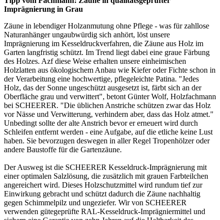
Tipp vom Fachmann: Zäune in qualitätsgeprüfter
Imprägnierung in Grau
Zäune in lebendiger Holzanmutung ohne Pflege - was für zahllose
Naturanhänger ungaubwürdig sich anhört, löst unsere
Imprägnierung im Kesseldruckverfahren, die Zäune aus Holz im
Garten langfristig schützt. Im Trend liegt dabei eine graue Färbung
des Holzes. Azf diese Weise erhalten unsere einheimischen
Holzlatten aus ökologischem Anbau wie Kiefer oder Fichte schon in
der Verarbeitung eine hochwertige, pflegeleichte Patina. "Jedes
Holz, das der Sonne ungeschützt ausgesetzt ist, färbt sich an der
Oberfläche grau und verwittert", betont Günter Wolf, Holzfachmann
bei SCHEERER. "Die üblichen Anstriche schützen zwar das Holz
vor Nässe und Verwitterung, verhindern aber, dass das Holz atmet."
Unbedingt sollte der alte Anstrich bevor er erneuert wird durch
Schleifen entfernt werden - eine Aufgabe, auf die etliche keine Lust
haben. Sie bevorzugen deswegen in aller Regel Tropenhölzer oder
andere Baustoffe für die
Gartenzäune
.
Der Ausweg ist die SCHEERER Kesseldruck-Imprägnierung mit
einer optimalen Salzlösung, die zusätzlich mit grauen Farbteilchen
angereichert wird. Dieses Holzschutzmittel wird rundum tief zur
Einwirkung gebracht und schützt dadurch die Zäune nachhaltig
gegen Schimmelpilz und ungeziefer. Wir von SCHEERER
verwenden gütegeprüfte RAL-Kesseldruck-Imprägniermittel und