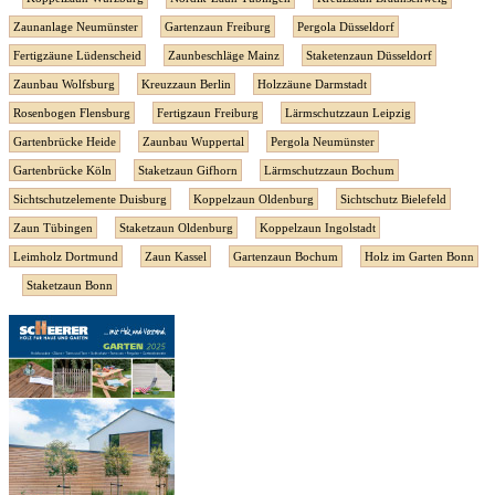
Zaunanlage Neumünster
Gartenzaun Freiburg
Pergola Düsseldorf
Fertigzäune Lüdenscheid
Zaunbeschläge Mainz
Staketenzaun Düsseldorf
Zaunbau Wolfsburg
Kreuzzaun Berlin
Holzzäune Darmstadt
Rosenbogen Flensburg
Fertigzaun Freiburg
Lärmschutzzaun Leipzig
Gartenbrücke Heide
Zaunbau Wuppertal
Pergola Neumünster
Gartenbrücke Köln
Staketzaun Gifhorn
Lärmschutzzaun Bochum
Sichtschutzelemente Duisburg
Koppelzaun Oldenburg
Sichtschutz Bielefeld
Zaun Tübingen
Staketzaun Oldenburg
Koppelzaun Ingolstadt
Leimholz Dortmund
Zaun Kassel
Gartenzaun Bochum
Holz im Garten Bonn
Staketzaun Bonn