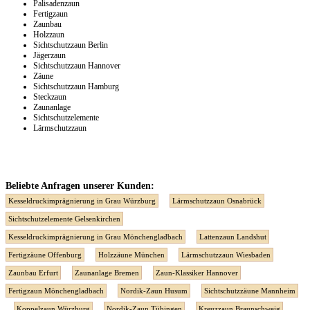
Palisadenzaun
Fertigzaun
Zaunbau
Holzzaun
Sichtschutzzaun Berlin
Jägerzaun
Sichtschutzzaun Hannover
Zäune
Sichtschutzzaun Hamburg
Steckzaun
Zaunanlage
Sichtschutzelemente
Lärmschutzzaun
Beliebte Anfragen unserer Kunden:
Kesseldruckimprägnierung in Grau Würzburg
Lärmschutzzaun Osnabrück
Sichtschutzelemente Gelsenkirchen
Kesseldruckimprägnierung in Grau Mönchengladbach
Lattenzaun Landshut
Fertigzäune Offenburg
Holzzäune München
Lärmschutzzaun Wiesbaden
Zaunbau Erfurt
Zaunanlage Bremen
Zaun-Klassiker Hannover
Fertigzaun Mönchengladbach
Nordik-Zaun Husum
Sichtschutzzäune Mannheim
Koppelzaun Würzburg
Nordik-Zaun Tübingen
Kreuzzaun Braunschweig