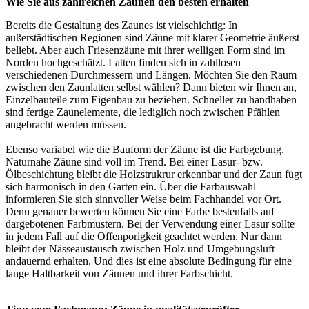
Wie Sie aus zahlreichen Zäunen den besten erhalten
Bereits die Gestaltung des Zaunes ist vielschichtig: In
außerstädtischen Regionen sind Zäune mit klarer Geometrie äußerst
beliebt. Aber auch Friesenzäune mit ihrer welligen Form sind im
Norden hochgeschätzt. Latten finden sich in zahllosen
verschiedenen Durchmessern und Längen. Möchten Sie den Raum
zwischen den Zaunlatten selbst wählen? Dann bieten wir Ihnen an,
Einzelbauteile zum Eigenbau zu beziehen. Schneller zu handhaben
sind fertige Zaunelemente, die lediglich noch zwischen Pfählen
angebracht werden müssen.
Ebenso variabel wie die Bauform der Zäune ist die Farbgebung.
Naturnahe Zäune sind voll im Trend. Bei einer Lasur- bzw.
Ölbeschichtung bleibt die Holzstrukrur erkennbar und der Zaun fügt
sich harmonisch in den Garten ein. Über die Farbauswahl
informieren Sie sich sinnvoller Weise beim Fachhandel vor Ort.
Denn genauer bewerten können Sie eine Farbe bestenfalls auf
dargebotenen Farbmustern. Bei der Verwendung einer Lasur sollte
in jedem Fall auf die Offenporigkeit geachtet werden. Nur dann
bleibt der Nässeaustausch zwischen Holz und Umgebungsluft
andauernd erhalten. Und dies ist eine absolute Bedingung für eine
lange Haltbarkeit von Zäunen und ihrer Farbschicht.