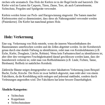
riechen sehr aromatisch. Das
Holz
der Kiefern ist in der Regel leicht und harzreich. Die
Kiefer wird im Garten für Carports, Türen, Zäune, Tore, als auch Gartenelemente,
Sichtschutz, Pergolen und Spielgeräte verwendet.
Kiefern werden ferner zur Pech- und Harzgewinnung eingesetzt. Die Samen mancher
Kiefernsorten sind so dimensioniert, dass diese als Nahrungsmittel verwendet werden
(Pinienkerne). Die Kiefer hat manchmal grünes Holz.
Holz: Verkernung
Eine sog. Verkernung von Holz entsteht, wenn die inneren Wasserleitbahnen des
Baumstammes unterbrochen werden und die Zellen abgetötet werden. Ist der Kernbereich
genau durch eine dunkle Färbung zu identifizieren, redet man von Kernholzbäumen (z.B.
Eiche, Kiefer, Douglasie, Lärche, Robinie). Wenn kein Farbunterschied zu identifizieren ist,
aber über den verringerten Feuchtigkeitsanteil darauf geschlossen werden kann, dass der
Innenbereich verkernt ist, redet man von Reifholzbäumen (z.B. Linde, Fichten, Tanne,
Birnbaum). Reifholz ist natürliches Kernholz.
Zahlreiche Bäume neigen demgegenüber zu einer fakultativen Verkernung (zum Beispiel
Buche, Esche, Kirsche. Der Kern ist zwar farblich abgesetzt, man redet aber von einem
Falschkern, da die Kernbildung nicht endogen und jedesmal stattfindet, sondern durch
Verletzungen angestoßen wird. Der Falschkern hat keine bessere Dauerhaftigkeit.
Ähnliche Kategorien:
Sichtschutz
Koppelzaun
Sichtschutzzäune