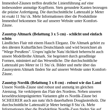
Immenhof-Zäunen treffen deutliche Linienführung auf eine
insbesondere anmutige Kopfform. Stets gerundete Kanten bezeugen
die präzise Anfertigung. Die durchschnittliche Lattenzahl je Meter
ist exakt 11 Stu¨ck. Mehr Informationen über die Produktlinie
Immenhof bekommen Sie auf unserer Website unter
Komfort-
Zäune
.
Zauntyp Altmark (Belattung 3 x 5 cm) - schlicht und einfach
schön
Ländliches Flair mit einem Hauch Eleganz. Die Altmark gehört zu
den ältesten Kulturflächen Deutschlands und wird bezeichnet als
"Wiege Preußens". Urspru¨ngliche Natu¨rlichkeit beherrscht auch
unsere Modellreihe Altmark. Sie begeistert durch geradlinige
Formen, minimiert auf das Wesentliche. Die durchschnittliche
Lattenzahl pro Meter ist 11 Stu¨ck. Bilder und mehr über das
Zaunsystem Altmark finden Sie auf unserer Website unter
Komfort-
Zäune
.
Zauntyp Nordik (Belattung 3 x 8 cm) - robust wie das Land
Unsere Nordik-Zäune sind robust und anmutig im gleichen
Atemzug. Sie verkörpern das Flair des Nordens. Neben unseren
kesseldruckimprägnierten Varianten gibt es Nordik-Zäune bei
SCHEERER auch aus natu¨rlich dauerhaftem Douglasienholz. Die
durchschnittliche Lattenzahl je Meter beträgt 8 Stu¨ck. Mehr
Informationen über die Produktlinie Nordik-Zaun finden Sie auf