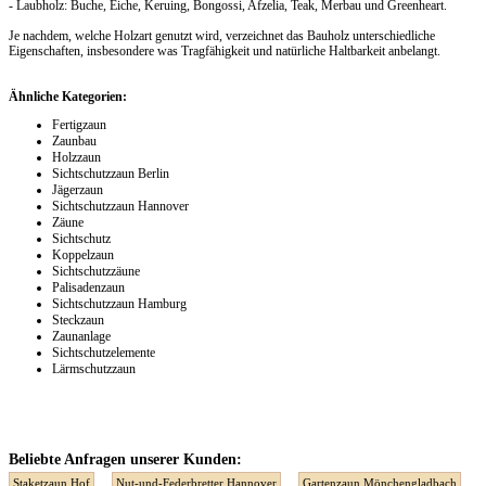
- Laubholz: Buche, Eiche, Keruing, Bongossi, Afzelia, Teak, Merbau und Greenheart.
Je nachdem, welche Holzart genutzt wird, verzeichnet das Bauholz unterschiedliche
Eigenschaften, insbesondere was Tragfähigkeit und natürliche Haltbarkeit anbelangt.
Ähnliche Kategorien:
Fertigzaun
Zaunbau
Holzzaun
Sichtschutzzaun Berlin
Jägerzaun
Sichtschutzzaun Hannover
Zäune
Sichtschutz
Koppelzaun
Sichtschutzzäune
Palisadenzaun
Sichtschutzzaun Hamburg
Steckzaun
Zaunanlage
Sichtschutzelemente
Lärmschutzzaun
Beliebte Anfragen unserer Kunden:
Staketzaun Hof
Nut-und-Federbretter Hannover
Gartenzaun Mönchengladbach