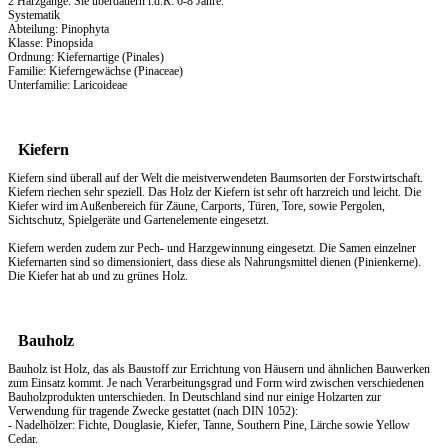
2 Harzgänge. Sie überdauern i.d.R. 6-8 Jahre.
Systematik
Abteilung: Pinophyta
Klasse: Pinopsida
Ordnung: Kiefernartige (Pinales)
Familie: Kieferngewächse (Pinaceae)
Unterfamilie: Laricoideae
Kiefern
Kiefern sind überall auf der Welt die meistverwendeten Baumsorten der Forstwirtschaft.
Kiefern riechen sehr speziell. Das
Holz
der Kiefern ist sehr oft harzreich und leicht. Die
Kiefer wird im Außenbereich für Zäune, Carports, Türen, Tore, sowie Pergolen,
Sichtschutz, Spielgeräte und Gartenelemente eingesetzt.
Kiefern werden zudem zur Pech- und Harzgewinnung eingesetzt. Die Samen einzelner
Kiefernarten sind so dimensioniert, dass diese als Nahrungsmittel dienen (Pinienkerne).
Die Kiefer hat ab und zu grünes Holz.
Bauholz
Bauholz ist Holz, das als Baustoff zur Errichtung von Häusern und ähnlichen Bauwerken
zum Einsatz kommt. Je nach Verarbeitungsgrad und Form wird zwischen verschiedenen
Bauholzprodukten unterschieden. In Deutschland sind nur einige Holzarten zur
Verwendung für tragende Zwecke gestattet (nach DIN 1052):
- Nadelhölzer: Fichte, Douglasie, Kiefer, Tanne, Southern Pine, Lärche sowie Yellow
Cedar.