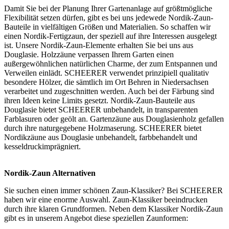
Damit Sie bei der Planung Ihrer Gartenanlage auf größtmögliche
Flexibilität setzen dürfen, gibt es bei uns jedewede Nordik-Zaun-
Bauteile in vielfältigen Größen und Materialien. So schaffen wir
einen Nordik-
Fertigzaun
, der speziell auf ihre Interessen ausgelegt
ist. Unsere Nordik-Zaun-Elemente erhalten Sie bei uns aus
Douglasie. Holzzäune verpassen Ihrem Garten einen
außergewöhnlichen natürlichen Charme, der zum Entspannen und
Verweilen einlädt. SCHEERER verwendet prinzipiell qualitativ
besondere Hölzer, die sämtlich im Ort Behren in Niedersachsen
verarbeitet und zugeschnitten werden. Auch bei der Färbung sind
ihren Ideen keine Limits gesetzt. Nordik-Zaun-Bauteile aus
Douglasie bietet SCHEERER unbehandelt, in transparenten
Farblasuren oder geölt an.
Gartenzäune
aus Douglasienholz gefallen
durch ihre naturgegebene Holzmaserung. SCHEERER bietet
Nordikzäune aus Douglasie unbehandelt, farbbehandelt und
kesseldruckimprägniert.
Nordik-Zaun Alternativen
Sie suchen einen immer schönen
Zaun-Klassiker
? Bei SCHEERER
haben wir eine enorme Auswahl. Zaun-Klassiker beeindrucken
durch ihre klaren Grundformen. Neben dem Klassiker Nordik-Zaun
gibt es in unserem Angebot diese speziellen Zaunformen: