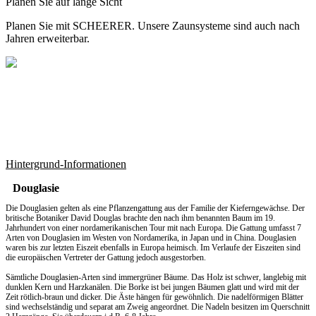
Planen Sie auf lange Sicht
Planen Sie mit SCHEERER. Unsere Zaunsysteme sind auch nach
Jahren erweiterbar.
Hintergrund-Informationen
Douglasie
Die Douglasien gelten als eine Pflanzengattung aus der Familie der Kieferngewächse. Der
britische Botaniker David Douglas brachte den nach ihm benannten Baum im 19.
Jahrhundert von einer nordamerikanischen Tour mit nach Europa. Die Gattung umfasst 7
Arten von Douglasien im Westen von Nordamerika, in Japan und in China. Douglasien
waren bis zur letzten Eiszeit ebenfalls in Europa heimisch. Im Verlaufe der Eiszeiten sind
die europäischen Vertreter der Gattung jedoch ausgestorben.
Sämtliche Douglasien-Arten sind immergrüner Bäume. Das Holz ist schwer, langlebig mit
dunklen Kern und Harzkanälen. Die Borke ist bei jungen Bäumen glatt und wird mit der
Zeit rötlich-braun und dicker. Die Äste hängen für gewöhnlich. Die nadelförmigen Blätter
sind wechselständig und separat am Zweig angeordnet. Die Nadeln besitzen im Querschnitt