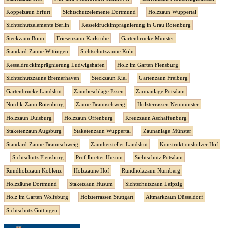
Koppelzaun Erfurt
Sichtschutzelemente Dortmund
Holzzaun Wuppertal
Sichtschutzelemente Berlin
Kesseldruckimprägnierung in Grau Rotenburg
Steckzaun Bonn
Friesenzaun Karlsruhe
Gartenbrücke Münster
Standard-Zäune Wittingen
Sichtschutzzäune Köln
Kesseldruckimprägnierung Ludwigshafen
Holz im Garten Flensburg
Sichtschutzzäune Bremerhaven
Steckzaun Kiel
Gartenzaun Freiburg
Gartenbrücke Landshut
Zaunbeschläge Essen
Zaunanlage Potsdam
Nordik-Zaun Rotenburg
Zäune Braunschweig
Holzterrassen Neumünster
Holzzaun Duisburg
Holzzaun Offenburg
Kreuzzaun Aschaffenburg
Staketenzaun Augsburg
Staketenzaun Wuppertal
Zaunanlage Münster
Standard-Zäune Braunschweig
Zaunhersteller Landshut
Konstruktionshölzer Hof
Sichtschutz Flensburg
Profilbretter Husum
Sichtschutz Potsdam
Rundholzzaun Koblenz
Holzzäune Hof
Rundholzzaun Nürnberg
Holzzäune Dortmund
Staketzaun Husum
Sichtschutzzaun Leipzig
Holz im Garten Wolfsburg
Holzterrassen Stuttgart
Altmarkzaun Düsseldorf
Sichtschutz Göttingen