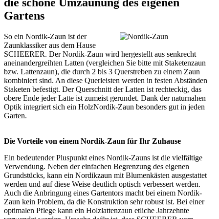
die schöne Umzäunung des eigenen
Gartens
So ein Nordik-Zaun ist der
Zaunklassiker aus dem Hause
SCHEERER. Der Nordik-Zaun wird hergestellt aus senkrecht
aneinandergreihten Latten (vergleichen Sie bitte mit
Staketenzaun
bzw. Lattenzaun), die durch 2 bis 3 Querstreben zu einem Zaun
kombiniert sind. An diese Querleisten werden in festen Abständen
Staketen befestigt. Der Querschnitt der Latten ist rechteckig, das
obere Ende jeder Latte ist zumeist gerundet. Dank der naturnahen
Optik integriert sich ein HolzNordik-Zaun besonders gut in jeden
Garten.
Die Vorteile von einem Nordik-Zaun für Ihr Zuhause
Ein bedeutender Pluspunkt eines Nordik-Zauns ist die vielfältige
Verwendung. Neben der einfachen Begrenzung des eigenen
Grundstücks, kann ein Nordikzaun mit Blumenkästen ausgestattet
werden und auf diese Weise deutlich optisch verbessert werden.
Auch die Anbringung eines Gartentors macht bei einem Nordik-
Zaun kein Problem, da die Konstruktion sehr robust ist. Bei einer
optimalen Pflege kann ein Holzlattenzaun etliche Jahrzehnte