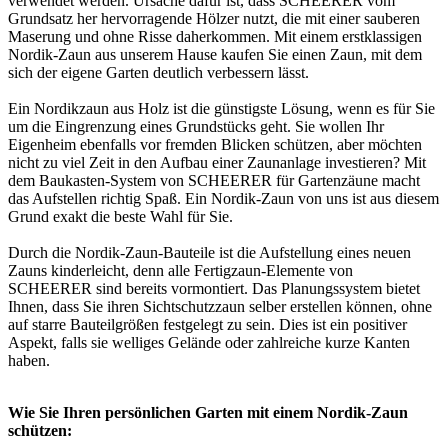
verwendet werden. Ursache dafür ist, dass SCHEERER vom
Grundsatz her hervorragende Hölzer nutzt, die mit einer sauberen
Maserung und ohne Risse daherkommen. Mit einem erstklassigen
Nordik-Zaun aus unserem Hause kaufen Sie einen Zaun, mit dem
sich der eigene Garten deutlich verbessern lässt.
Ein Nordikzaun aus Holz ist die günstigste Lösung, wenn es für Sie
um die Eingrenzung eines Grundstücks geht. Sie wollen Ihr
Eigenheim ebenfalls vor fremden Blicken schützen, aber möchten
nicht zu viel Zeit in den Aufbau einer Zaunanlage investieren? Mit
dem Baukasten-System von SCHEERER für Gartenzäune macht
das Aufstellen richtig Spaß. Ein Nordik-Zaun von uns ist aus diesem
Grund exakt die beste Wahl für Sie.
Durch die Nordik-Zaun-Bauteile ist die Aufstellung eines neuen
Zauns kinderleicht, denn alle Fertigzaun-Elemente von
SCHEERER sind bereits vormontiert. Das Planungssystem bietet
Ihnen, dass Sie ihren
Sichtschutzzaun
selber erstellen können, ohne
auf starre Bauteilgrößen festgelegt zu sein. Dies ist ein positiver
Aspekt, falls sie welliges Gelände oder zahlreiche kurze Kanten
haben.
Wie Sie Ihren persönlichen Garten mit einem Nordik-Zaun
schützen: