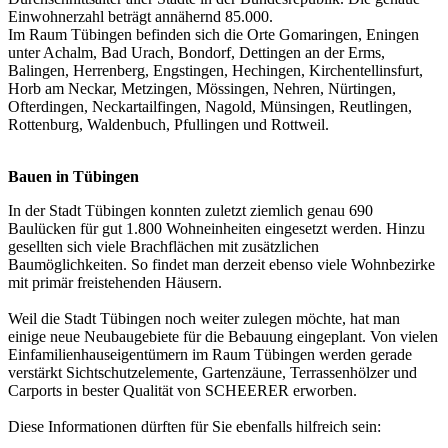
Einwohnerzahl beträgt annähernd 85.000.
Im Raum Tübingen befinden sich die Orte Gomaringen, Eningen
unter Achalm, Bad Urach, Bondorf, Dettingen an der Erms,
Balingen, Herrenberg, Engstingen, Hechingen, Kirchentellinsfurt,
Horb am Neckar, Metzingen, Mössingen, Nehren, Nürtingen,
Ofterdingen, Neckartailfingen, Nagold, Münsingen, Reutlingen,
Rottenburg, Waldenbuch, Pfullingen und Rottweil.
Bauen in Tübingen
In der Stadt Tübingen konnten zuletzt ziemlich genau 690
Baulücken für gut 1.800 Wohneinheiten eingesetzt werden. Hinzu
gesellten sich viele Brachflächen mit zusätzlichen
Baumöglichkeiten. So findet man derzeit ebenso viele Wohnbezirke
mit primär freistehenden Häusern.
Weil die Stadt Tübingen noch weiter zulegen möchte, hat man
einige neue Neubaugebiete für die Bebauung eingeplant. Von vielen
Einfamilienhauseigentümern im Raum Tübingen werden gerade
verstärkt Sichtschutzelemente, Gartenzäune,
Terrassenhölzer
und
Carports in bester Qualität von SCHEERER erworben.
Diese Informationen dürften für Sie ebenfalls hilfreich sein: