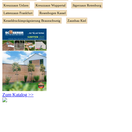
Kreuzzaun Uelzen
Kreuzzaun Wuppertal
Jägerzaun Rotenburg
Lattenzaun Frankfurt
Rosenbogen Kassel
Kesseldruckimprägnierung Braunschweig
Zaunbau Kiel
Zum Katalog >>