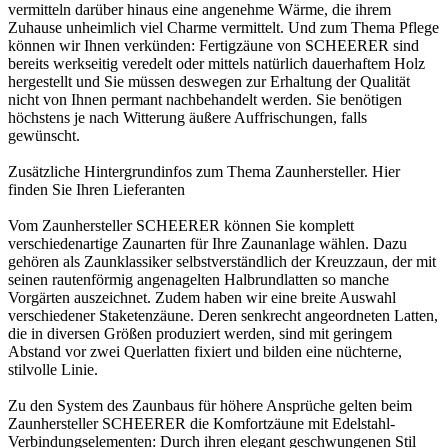
vermitteln darüber hinaus eine angenehme Wärme, die ihrem
Zuhause unheimlich viel Charme vermittelt. Und zum Thema Pflege
können wir Ihnen verkünden: Fertigzäune von SCHEERER sind
bereits werkseitig veredelt oder mittels natürlich dauerhaftem Holz
hergestellt und Sie müssen deswegen zur Erhaltung der Qualität
nicht von Ihnen permant nachbehandelt werden. Sie benötigen
höchstens je nach Witterung äußere Auffrischungen, falls
gewünscht.
Zusätzliche Hintergrundinfos zum Thema
Zaunhersteller
. Hier
finden Sie Ihren
Lieferanten
Vom Zaunhersteller SCHEERER können Sie komplett
verschiedenartige Zaunarten für Ihre Zaunanlage wählen. Dazu
gehören als Zaunklassiker selbstverständlich der Kreuzzaun, der mit
seinen rautenförmig angenagelten Halbrundlatten so manche
Vorgärten auszeichnet. Zudem haben wir eine breite Auswahl
verschiedener Staketenzäune. Deren senkrecht angeordneten Latten,
die in diversen Größen produziert werden, sind mit geringem
Abstand vor zwei Querlatten fixiert und bilden eine nüchterne,
stilvolle Linie.
Zu den System des Zaunbaus für höhere Ansprüche gelten beim
Zaunhersteller SCHEERER die Komfortzäune mit Edelstahl-
Verbindungselementen: Durch ihren elegant geschwungenen Stil