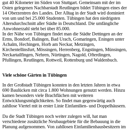
gut 40 Kilometer im Süden von Stuttgart. Gemeinsam mit der im
Osten gelegenen Nachbarstadt Reutlingen bildet Tübingen eines der
14 Oberzentren des Landes. Der Alltag in der Stadt wird dominiert
von um und bei 25.000 Studenten. Tübingen hat den niedrigsten
Altersdurchschnitt aller Städte in Deutschland. Die umfängliche
Anwohnerzahl steht bei über 85.000.
In der Nähe von Tübingen findet man die Städte Dettingen an der
Erms, Bondorf, Balingen, Bad Urach, Gomaringen, Eningen unter
Achalm, Hechingen, Horb am Neckar, Metzingen,
Kirchentellinsfurt, Mössingen, Herrenberg, Engstingen, Münsingen,
Neckartailfingen, Nehren, Nürtingen, Nagold, Ofterdingen,
Pfullingen, Reutlingen, Rottweil, Rottenburg und Waldenbuch.
Viele schöne Gärten in Tübingen
In der Großstadt Tübingen konnten in den letzten Jahren in etwa
690 Baulücken mit circa 1.800 Wohnungen genutzt werden. Hinzu
kamen besonders viele Brachflächen mit weiteren
Entwicklungsmöglichkeiten. So findet man gegenwärtig auch
zahllose Viertel mit in erster Linie Einfamilien- und Doppelhäusern.
Da die Stadt Tübingen noch weiter zulegen will, hat man
verschiedene zusätzliche Neubaugebiete für die Bebauung in die
Planung aufgenommen. Von zahllosen Einfamilienhausbesitzern im