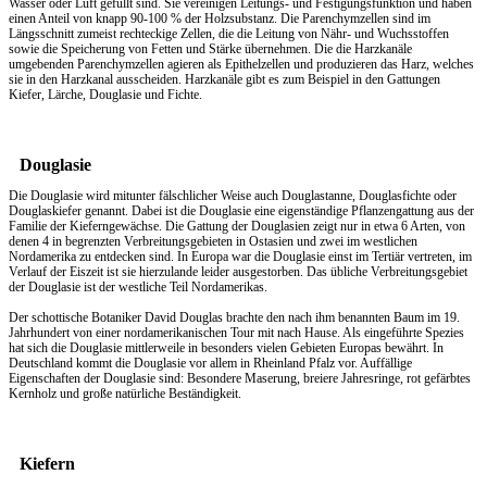
Wasser oder Luft gefüllt sind. Sie vereinigen Leitungs- und Festigungsfunktion und haben
einen Anteil von knapp 90-100 % der Holzsubstanz. Die Parenchymzellen sind im
Längsschnitt zumeist rechteckige Zellen, die die Leitung von Nähr- und Wuchsstoffen
sowie die Speicherung von Fetten und Stärke übernehmen. Die die Harzkanäle
umgebenden Parenchymzellen agieren als Epithelzellen und produzieren das Harz, welches
sie in den Harzkanal ausscheiden. Harzkanäle gibt es zum Beispiel in den Gattungen
Kiefer, Lärche, Douglasie und Fichte.
Douglasie
Die Douglasie wird mitunter fälschlicher Weise auch Douglastanne, Douglasfichte oder
Douglaskiefer genannt. Dabei ist die Douglasie eine eigenständige Pflanzengattung aus der
Familie der Kieferngewächse. Die Gattung der Douglasien zeigt nur in etwa 6 Arten, von
denen 4 in begrenzten Verbreitungsgebieten in Ostasien und zwei im westlichen
Nordamerika zu entdecken sind. In Europa war die Douglasie einst im Tertiär vertreten, im
Verlauf der Eiszeit ist sie hierzulande leider ausgestorben. Das übliche Verbreitungsgebiet
der Douglasie ist der westliche Teil Nordamerikas.
Der schottische Botaniker David Douglas brachte den nach ihm benannten Baum im 19.
Jahrhundert von einer nordamerikanischen Tour mit nach Hause. Als eingeführte Spezies
hat sich die Douglasie mittlerweile in besonders vielen Gebieten Europas bewährt. In
Deutschland kommt die Douglasie vor allem in Rheinland Pfalz vor. Auffällige
Eigenschaften der Douglasie sind: Besondere Maserung, breiere Jahresringe, rot gefärbtes
Kernholz und große natürliche Beständigkeit.
Kiefern