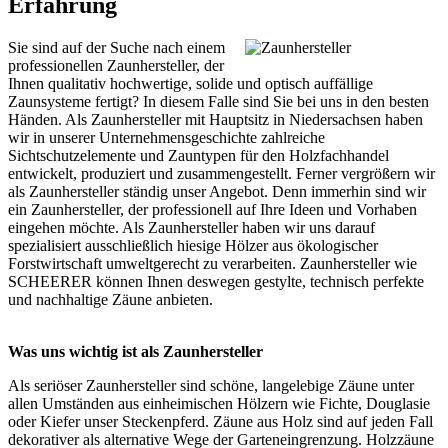
Erfahrung
Sie sind auf der Suche nach einem
professionellen Zaunhersteller, der
Ihnen qualitativ hochwertige, solide und optisch auffällige
Zaunsysteme fertigt? In diesem Falle sind Sie bei uns in den besten
Händen. Als Zaunhersteller mit Hauptsitz in Niedersachsen haben
wir in unserer Unternehmensgeschichte zahlreiche
Sichtschutzelemente und Zauntypen für den Holzfachhandel
entwickelt, produziert und zusammengestellt. Ferner vergrößern wir
als Zaunhersteller ständig unser Angebot. Denn immerhin sind wir
ein Zaunhersteller, der professionell auf Ihre Ideen und Vorhaben
eingehen möchte. Als Zaunhersteller haben wir uns darauf
spezialisiert ausschließlich hiesige Hölzer aus ökologischer
Forstwirtschaft umweltgerecht zu verarbeiten. Zaunhersteller wie
SCHEERER können Ihnen deswegen gestylte, technisch perfekte
und nachhaltige Zäune anbieten.
Was uns wichtig ist als Zaunhersteller
Als seriöser Zaunhersteller sind schöne, langelebige Zäune unter
allen Umständen aus einheimischen Hölzern wie Fichte, Douglasie
oder Kiefer unser Steckenpferd. Zäune aus Holz sind auf jeden Fall
dekorativer als alternative Wege der Garteneingrenzung. Holzzäune