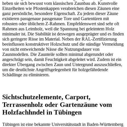
heben sie sich bewusst vom klassischen Zaunbau ab. Kunstvolle
Einzelheiten wie Pfostenkappen verabreichen diesen Zäunen eine
ganz persönliche, besondere Eigenschaft. Zu jedem dieser Zäune
existieren passgenaue
passgenaue Tore
und Gartentüren mit
robusten oder üblichem Z-Rahmen. Empfehlenswert sind sehr oft
Rahmen aus Leimholz, weil die Spannung bei geleimtem Holz
minimaler ist. Die Stabilität ist deswegen ausgeprägter und es finden
sich geringere Risse im Material. Neben der RAL-Zertifizierung
beeinflussen konstruktiver Holzschutz und die ständige Vermeidung
von nicht entweichende Nässe die Nutzungsdauer von
Zaunmodellen. Die Zaunteile sollten minimal abgerundet oder
angeschrägt sein, damit Feuchtigkeit abgeleitet wird. Zudem ist ein
direkter Übergang zwischen Zaun und Untergrund auszuschließen,
um die deutlichste Angriffsgelegenheit für holzgefährdende
Schädlinge zu eliminieren.
Sichtschutzelemente, Carport,
Terrassenholz oder Gartenzäune vom
Holzfachhndel in Tübingen
Tübingen ist eine bekannte Universitätsstadt in Baden-Württemberg