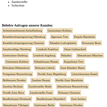
Zaunhersteller
Sichtschutz
Beliebte Anfragen unserer Kunden:
Sichtschutzelemente Aschaffenburg
Gartenzäune Koblenz
Kesseldruckimprägnierung Oldenburg
Jägerzaun Trier
Pergola Mannheim
Kesseldruckimprägnierung Chemnitz
Palisaden Ludwigshafen
Kreuzzaun Bonn
Zaunbeschläge Nürnberg
Leimholz Frankfurt
Zäune Lüdenscheid
Gartenzäune Duisburg
Leimholz Augsburg
Palisaden
Altmarkzaun München
Gartenzaun Koblenz
Palisadenzaun Husum
Koppelzaun Trier
Holzzäune Delmenhorst
Holzzaun Lübeck
Zaun-Klassiker Mainz
Fertigzäune Braunschweig
Nordik-Zaun Magdeburg
Lärmschutzzaun Kassel
Bohlenzaun Dresden
Zaunbau Husum
Nordik-Zaun Mannheim
Zaunbau Bochum
Zaunhersteller Heide
Altmarkzaun Braunschweig
Nordik-Zaun Bonn
Zaunhersteller Essen
Holzzaun Chemnitz
Rundholzzaun Dortmund
Rundholzzaun Düsseldorf
Zaun Aachen
Altmarkzaun Tübingen
Gartenzaun Berlin
Gartenzaun Dresden