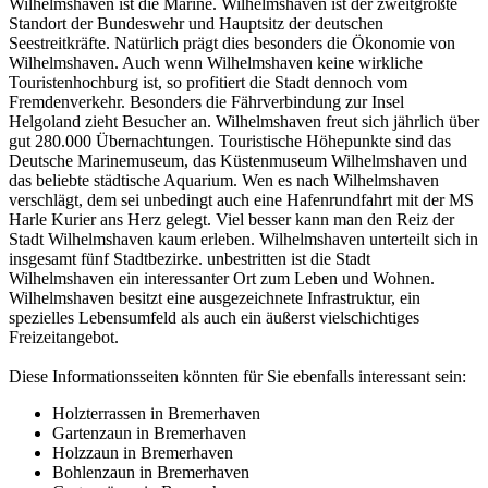
Wilhelmshaven ist die Marine. Wilhelmshaven ist der zweitgrößte
Standort der Bundeswehr und Hauptsitz der deutschen
Seestreitkräfte. Natürlich prägt dies besonders die Ökonomie von
Wilhelmshaven. Auch wenn Wilhelmshaven keine wirkliche
Touristenhochburg ist, so profitiert die Stadt dennoch vom
Fremdenverkehr. Besonders die Fährverbindung zur Insel
Helgoland zieht Besucher an. Wilhelmshaven freut sich jährlich über
gut 280.000 Übernachtungen. Touristische Höhepunkte sind das
Deutsche Marinemuseum, das Küstenmuseum Wilhelmshaven und
das beliebte städtische Aquarium. Wen es nach Wilhelmshaven
verschlägt, dem sei unbedingt auch eine Hafenrundfahrt mit der MS
Harle Kurier ans Herz gelegt. Viel besser kann man den Reiz der
Stadt Wilhelmshaven kaum erleben. Wilhelmshaven unterteilt sich in
insgesamt fünf Stadtbezirke. unbestritten ist die Stadt
Wilhelmshaven ein interessanter Ort zum Leben und Wohnen.
Wilhelmshaven besitzt eine ausgezeichnete Infrastruktur, ein
spezielles Lebensumfeld als auch ein äußerst vielschichtiges
Freizeitangebot.
Diese Informationsseiten könnten für Sie ebenfalls interessant sein:
Holzterrassen in Bremerhaven
Gartenzaun in Bremerhaven
Holzzaun in Bremerhaven
Bohlenzaun in Bremerhaven