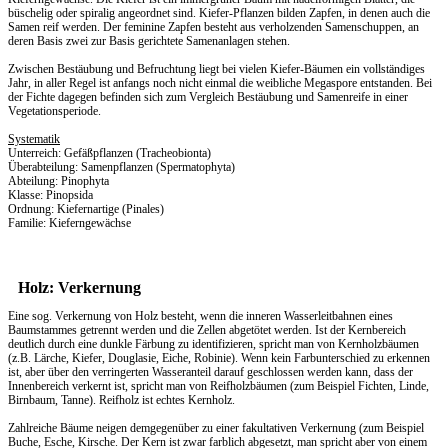
büschelig oder spiralig angeordnet sind. Kiefer-Pflanzen bilden Zapfen, in denen auch die
Samen reif werden. Der feminine Zapfen besteht aus verholzenden Samenschuppen, an
deren Basis zwei zur Basis gerichtete Samenanlagen stehen.
Zwischen Bestäubung und Befruchtung liegt bei vielen Kiefer-Bäumen ein vollständiges
Jahr, in aller Regel ist anfangs noch nicht einmal die weibliche Megaspore entstanden. Bei
der Fichte dagegen befinden sich zum Vergleich Bestäubung und Samenreife in einer
Vegetationsperiode.
Systematik
Unterreich: Gefäßpflanzen (Tracheobionta)
Überabteilung: Samenpflanzen (Spermatophyta)
Abteilung: Pinophyta
Klasse: Pinopsida
Ordnung: Kiefernartige (Pinales)
Familie: Kieferngewächse
Holz: Verkernung
Eine sog. Verkernung von Holz besteht, wenn die inneren Wasserleitbahnen eines
Baumstammes getrennt werden und die Zellen abgetötet werden. Ist der Kernbereich
deutlich durch eine dunkle Färbung zu identifizieren, spricht man von Kernholzbäumen
(z.B. Lärche, Kiefer, Douglasie, Eiche, Robinie). Wenn kein Farbunterschied zu erkennen
ist, aber über den verringerten Wasseranteil darauf geschlossen werden kann, dass der
Innenbereich verkernt ist, spricht man von Reifholzbäumen (zum Beispiel Fichten, Linde,
Birnbaum, Tanne). Reifholz ist echtes Kernholz.
Zahlreiche Bäume neigen demgegenüber zu einer fakultativen Verkernung (zum Beispiel
Buche, Esche, Kirsche. Der Kern ist zwar farblich abgesetzt, man spricht aber von einem