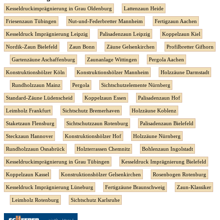
Kesseldruckimprägnierung in Grau Oldenburg
Lattenzaun Heide
Friesenzaun Tübingen
Nut-und-Federbretter Mannheim
Fertigzaun Aachen
Kesseldruck Imprägnierung Leipzig
Palisadenzaun Leipzig
Koppelzaun Kiel
Nordik-Zaun Bielefeld
Zaun Bonn
Zäune Gelsenkirchen
Profilbretter Gifhorn
Gartenzäune Aschaffenburg
Zaunanlage Wittingen
Pergola Aachen
Konstruktionshölzer Köln
Konstruktionshölzer Mannheim
Holzzäune Darmstadt
Rundholzzaun Mainz
Pergola
Sichtschutzelemente Nürnberg
Standard-Zäune Lüdenscheid
Koppelzaun Essen
Palisadenzaun Hof
Leimholz Frankfurt
Sichtschutz Bremerhaven
Holzzäune Koblenz
Staketzaun Flensburg
Sichtschutzzaun Rotenburg
Palisadenzaun Bielefeld
Steckzaun Hannover
Konstruktionshölzer Hof
Holzzäune Nürnberg
Rundholzzaun Osnabrück
Holzterrassen Chemnitz
Bohlenzaun Ingolstadt
Kesseldruckimprägnierung in Grau Tübingen
Kesseldruck Imprägnierung Bielefeld
Koppelzaun Kassel
Konstruktionshölzer Gelsenkirchen
Rosenbogen Rotenburg
Kesseldruck Imprägnierung Lüneburg
Fertigzäune Braunschweig
Zaun-Klassiker
Leimholz Rotenburg
Sichtschutz Karlsruhe