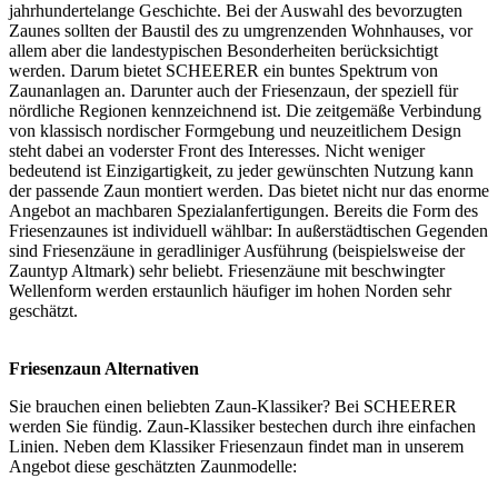
jahrhundertelange Geschichte. Bei der Auswahl des bevorzugten
Zaunes sollten der Baustil des zu umgrenzenden Wohnhauses, vor
allem aber die landestypischen Besonderheiten berücksichtigt
werden. Darum bietet SCHEERER ein buntes Spektrum von
Zaunanlagen an. Darunter auch der Friesenzaun, der speziell für
nördliche Regionen kennzeichnend ist. Die zeitgemäße Verbindung
von klassisch nordischer Formgebung und neuzeitlichem Design
steht dabei an voderster Front des Interesses. Nicht weniger
bedeutend ist Einzigartigkeit, zu jeder gewünschten Nutzung kann
der passende Zaun montiert werden. Das bietet nicht nur das enorme
Angebot an machbaren Spezialanfertigungen. Bereits die Form des
Friesenzaunes ist individuell wählbar: In außerstädtischen Gegenden
sind Friesenzäune in geradliniger Ausführung (beispielsweise der
Zauntyp Altmark) sehr beliebt. Friesenzäune mit beschwingter
Wellenform werden erstaunlich häufiger im hohen Norden sehr
geschätzt.
Friesenzaun Alternativen
Sie brauchen einen beliebten
Zaun-Klassiker
? Bei SCHEERER
werden Sie fündig. Zaun-Klassiker bestechen durch ihre einfachen
Linien. Neben dem Klassiker Friesenzaun findet man in unserem
Angebot diese geschätzten Zaunmodelle: