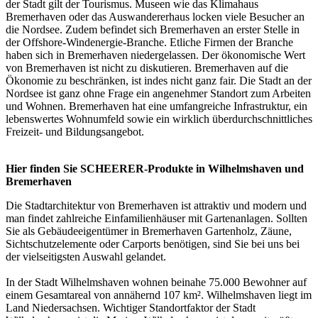
der Stadt gilt der Tourismus. Museen wie das Klimahaus
Bremerhaven oder das Auswandererhaus locken viele Besucher an
die Nordsee. Zudem befindet sich Bremerhaven an erster Stelle in
der Offshore-Windenergie-Branche. Etliche Firmen der Branche
haben sich in Bremerhaven niedergelassen. Der ökonomische Wert
von Bremerhaven ist nicht zu diskutieren. Bremerhaven auf die
Ökonomie zu beschränken, ist indes nicht ganz fair. Die Stadt an der
Nordsee ist ganz ohne Frage ein angenehmer Standort zum Arbeiten
und Wohnen. Bremerhaven hat eine umfangreiche Infrastruktur, ein
lebenswertes Wohnumfeld sowie ein wirklich überdurchschnittliches
Freizeit- und Bildungsangebot.
Hier finden Sie SCHEERER-Produkte in Wilhelmshaven und
Bremerhaven
Die Stadtarchitektur von Bremerhaven ist attraktiv und modern und
man findet zahlreiche Einfamilienhäuser mit Gartenanlagen. Sollten
Sie als Gebäudeeigentümer in Bremerhaven Gartenholz, Zäune,
Sichtschutzelemente oder Carports benötigen, sind Sie bei uns bei
der vielseitigsten Auswahl gelandet.
In der Stadt Wilhelmshaven wohnen beinahe 75.000 Bewohner auf
einem Gesamtareal von annähernd 107 km². Wilhelmshaven liegt im
Land Niedersachsen. Wichtiger Standortfaktor der Stadt