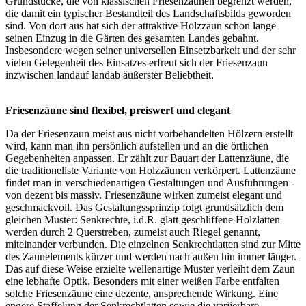
Grundstücke, die von klassischen Friesenzäunen begrenzt werden,
die damit ein typischer Bestandteil des Landschaftsbilds geworden
sind. Von dort aus hat sich der attraktive
Holzzaun
schon lange
seinen Einzug in die Gärten des gesamten Landes gebahnt.
Insbesondere wegen seiner universellen Einsetzbarkeit und der sehr
vielen Gelegenheit des Einsatzes erfreut sich der Friesenzaun
inzwischen landauf landab äußerster Beliebtheit.
Friesenzäune sind flexibel, preiswert und elegant
Da der Friesenzaun meist aus nicht vorbehandelten Hölzern erstellt
wird, kann man ihn persönlich aufstellen und an die örtlichen
Gegebenheiten anpassen. Er zählt zur Bauart der Lattenzäune, die
die traditionellste Variante von Holzzäunen verkörpert. Lattenzäune
findet man in verschiedenartigen Gestaltungen und Ausführungen -
von dezent bis massiv. Friesenzäune wirken zumeist elegant und
geschmackvoll. Das Gestaltungssprinzip folgt grundsätzlich dem
gleichen Muster: Senkrechte, i.d.R. glatt geschliffene Holzlatten
werden durch 2 Querstreben, zumeist auch Riegel genannt,
miteinander verbunden. Die einzelnen Senkrechtlatten sind zur Mitte
des Zaunelements kürzer und werden nach außen hin immer länger.
Das auf diese Weise erzielte wellenartige Muster verleiht dem Zaun
eine lebhafte Optik. Besonders mit einer weißen Farbe entfalten
solche Friesenzäune eine dezente, ansprechende Wirkung. Eine
engere Staffelung der Senkrechtlatten sowie die variierbare