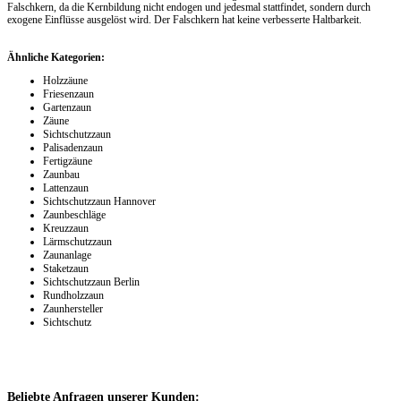
Falschkern, da die Kernbildung nicht endogen und jedesmal stattfindet, sondern durch
exogene Einflüsse ausgelöst wird. Der Falschkern hat keine verbesserte Haltbarkeit.
Ähnliche Kategorien:
Holzzäune
Friesenzaun
Gartenzaun
Zäune
Sichtschutzzaun
Palisadenzaun
Fertigzäune
Zaunbau
Lattenzaun
Sichtschutzzaun Hannover
Zaunbeschläge
Kreuzzaun
Lärmschutzzaun
Zaunanlage
Staketzaun
Sichtschutzzaun Berlin
Rundholzzaun
Zaunhersteller
Sichtschutz
Beliebte Anfragen unserer Kunden: