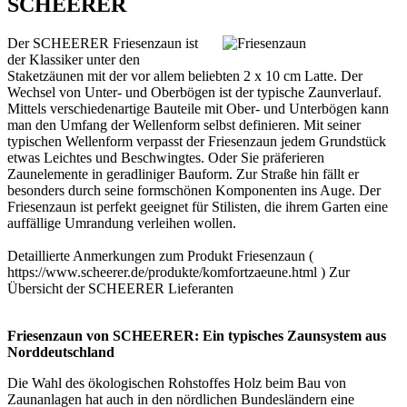
SCHEERER
Der SCHEERER Friesenzaun ist
der Klassiker unter den
Staketzäunen mit der vor allem beliebten 2 x 10 cm Latte. Der
Wechsel von Unter- und Oberbögen ist der typische Zaunverlauf.
Mittels verschiedenartige Bauteile mit Ober- und Unterbögen kann
man den Umfang der Wellenform selbst definieren. Mit seiner
typischen Wellenform verpasst der Friesenzaun jedem Grundstück
etwas Leichtes und Beschwingtes. Oder Sie präferieren
Zaunelemente in geradliniger Bauform. Zur Straße hin fällt er
besonders durch seine formschönen Komponenten ins Auge. Der
Friesenzaun ist perfekt geeignet für Stilisten, die ihrem Garten eine
auffällige Umrandung verleihen wollen.
Detaillierte Anmerkungen zum Produkt Friesenzaun (
https://www.scheerer.de/produkte/komfortzaeune.html ) Zur
Übersicht der SCHEERER
Lieferanten
Friesenzaun von SCHEERER: Ein typisches Zaunsystem aus
Norddeutschland
Die Wahl des ökologischen Rohstoffes Holz beim Bau von
Zaunanlagen hat auch in den nördlichen Bundesländern eine