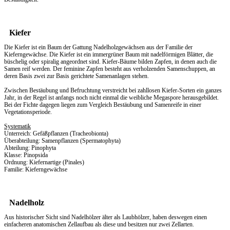
Kiefer
Die Kiefer ist ein Baum der Gattung Nadelholzgewächsen aus der Familie der
Kieferngewächse. Die Kiefer ist ein immergrüner Baum mit nadelförmigen Blätter, die
büschelig oder spiralig angeordnet sind. Kiefer-Bäume bilden Zapfen, in denen auch die
Samen reif werden. Der feminine Zapfen besteht aus verholzenden Samenschuppen, an
deren Basis zwei zur Basis gerichtete Samenanlagen stehen.
Zwischen Bestäubung und Befruchtung verstreicht bei zahllosen Kiefer-Sorten ein ganzes
Jahr, in der Regel ist anfangs noch nicht einmal die weibliche Megaspore herausgebildet.
Bei der Fichte dagegen liegen zum Vergleich Bestäubung und Samenreife in einer
Vegetationsperiode.
Systematik
Unterreich: Gefäßpflanzen (Tracheobionta)
Überabteilung: Samenpflanzen (Spermatophyta)
Abteilung: Pinophyta
Klasse: Pinopsida
Ordnung: Kiefernartige (Pinales)
Familie: Kieferngewächse
Nadelholz
Aus historischer Sicht sind Nadelhölzer älter als Laubhölzer, haben deswegen einen
einfacheren anatomischen Zellaufbau als diese und besitzen nur zwei Zellarten.