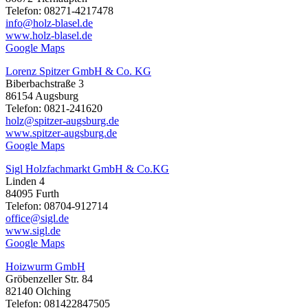
Telefon: 08271-4217478
info@holz-blasel.de
www.holz-blasel.de
Google Maps
Lorenz Spitzer GmbH & Co. KG
Biberbachstraße 3
86154 Augsburg
Telefon: 0821-241620
holz@spitzer-augsburg.de
www.spitzer-augsburg.de
Google Maps
Sigl Holzfachmarkt GmbH & Co.KG
Linden 4
84095 Furth
Telefon: 08704-912714
office@sigl.de
www.sigl.de
Google Maps
Hoizwurm GmbH
Gröbenzeller Str. 84
82140 Olching
Telefon: 081422847505