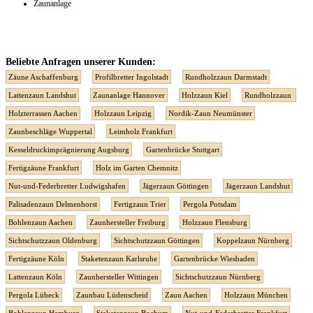
Zaunanlage
Beliebte Anfragen unserer Kunden:
Zäune Aschaffenburg
Profilbretter Ingolstadt
Rundholzzaun Darmstadt
Lattenzaun Landshut
Zaunanlage Hannover
Holzzaun Kiel
Rundholzzaun
Holzterrassen Aachen
Holzzaun Leipzig
Nordik-Zaun Neumünster
Zaunbeschläge Wuppertal
Leimholz Frankfurt
Kesseldruckimprägnierung Augsburg
Gartenbrücke Stuttgart
Fertigzäune Frankfurt
Holz im Garten Chemnitz
Nut-und-Federbretter Ludwigshafen
Jägerzaun Göttingen
Jägerzaun Landshut
Palisadenzaun Delmenhorst
Fertigzaun Trier
Pergola Potsdam
Bohlenzaun Aachen
Zaunhersteller Freiburg
Holzzaun Flensburg
Sichtschutzzaun Oldenburg
Sichtschutzzaun Göttingen
Koppelzaun Nürnberg
Fertigzäune Köln
Staketenzaun Karlsruhe
Gartenbrücke Wiesbaden
Lattenzaun Köln
Zaunhersteller Wittingen
Sichtschutzzaun Nürnberg
Pergola Lübeck
Zaunbau Lüdenscheid
Zaun Aachen
Holzzaun München