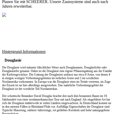
Planen Sie mit SCHEERER. Unsere Zaunsysteme sind auch nach
Jahren erweiterbar.
Hintergrund-Informationen
Douglasie
Die Douglasie wird mitunter fälschlicher Weise auch Douglastanne, Douglasfichte oder
Douglaskiefer genannt. Dabei ist die Douglasie eine eigene Pflanzengattung aus der Familie
der Kieferngewächse. Die Gattung der Douglasien umfasst nur etwa 6 Arten, von denen 4
in einigen wenigen Verbreitungsgebieten im östlichen Asien und 2 im westlichen
Nordamerika vorkommen. In Europa war die Douglasie einst im Tertiär vertreten, im Zuge
der Eiszeit ist sie hier allerdings ausgestorben. Das natürliche Verbreitungsgebiet der
Douglasie ist der westliche Teil Nordamerikas.
Der schottische Botaniker David Douglas brachte den nach ihm benannten Baum im 19.
Jahrhundert von einer nordamerikanischen Tour mit nach England. Als eingeführte Art hat
sich die Douglasie mittlerweile in vielen Ländern eingewachsen. In Deutschland kommt sie
in den meisten Fällen in Rheinland Pfalz vor. Auffällige Eigenschaften der Douglasie sind:
Typische Maserung, stärkere Jahresringe, rot gefärbtes Kernholz und hohe naturgegebene
Beständigkeit.