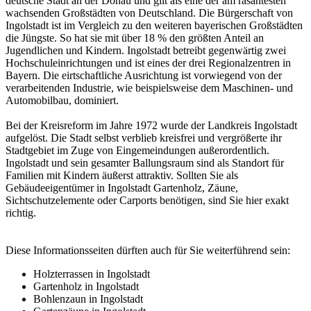
deutsche Stadt an der Donau und gilt als eine der am rasantesten
wachsenden Großstädten von Deutschland. Die Bürgerschaft von
Ingolstadt ist im Vergleich zu den weiteren bayerischen Großstädten
die Jüngste. So hat sie mit über 18 % den größten Anteil an
Jugendlichen und Kindern. Ingolstadt betreibt gegenwärtig zwei
Hochschuleinrichtungen und ist eines der drei Regionalzentren in
Bayern. Die eirtschaftliche Ausrichtung ist vorwiegend von der
verarbeitenden Industrie, wie beispielsweise dem Maschinen- und
Automobilbau, dominiert.
Bei der Kreisreform im Jahre 1972 wurde der Landkreis Ingolstadt
aufgelöst. Die Stadt selbst verblieb kreisfrei und vergrößerte ihr
Stadtgebiet im Zuge von Eingemeindungen außerordentlich.
Ingolstadt und sein gesamter Ballungsraum sind als Standort für
Familien mit Kindern äußerst attraktiv. Sollten Sie als
Gebäudeeigentümer in Ingolstadt Gartenholz, Zäune,
Sichtschutzelemente oder Carports benötigen, sind Sie hier exakt
richtig.
Diese Informationsseiten dürften auch für Sie weiterführend sein:
Holzterrassen in Ingolstadt
Gartenholz in Ingolstadt
Bohlenzaun in Ingolstadt