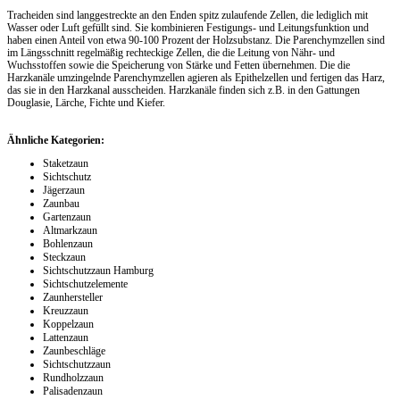
Tracheiden sind langgestreckte an den Enden spitz zulaufende Zellen, die lediglich mit
Wasser oder Luft gefüllt sind. Sie kombinieren Festigungs- und Leitungsfunktion und
haben einen Anteil von etwa 90-100 Prozent der Holzsubstanz. Die Parenchymzellen sind
im Längsschnitt regelmäßig rechteckige Zellen, die die Leitung von Nähr- und
Wuchsstoffen sowie die Speicherung von Stärke und Fetten übernehmen. Die die
Harzkanäle umzingelnde Parenchymzellen agieren als Epithelzellen und fertigen das Harz,
das sie in den Harzkanal ausscheiden. Harzkanäle finden sich z.B. in den Gattungen
Douglasie, Lärche, Fichte und Kiefer.
Ähnliche Kategorien:
Staketzaun
Sichtschutz
Jägerzaun
Zaunbau
Gartenzaun
Altmarkzaun
Bohlenzaun
Steckzaun
Sichtschutzzaun Hamburg
Sichtschutzelemente
Zaunhersteller
Kreuzzaun
Koppelzaun
Lattenzaun
Zaunbeschläge
Sichtschutzzaun
Rundholzzaun
Palisadenzaun