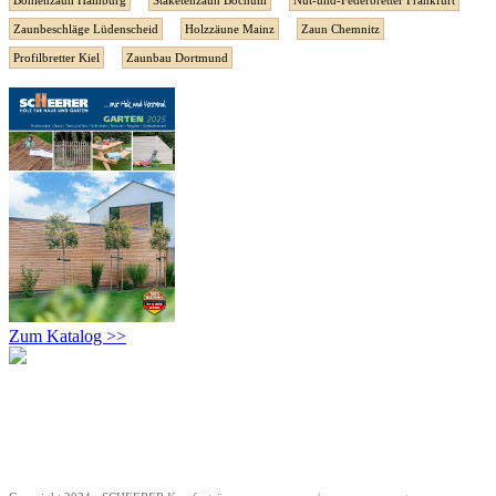
Bohlenzaun Hamburg
Staketenzaun Bochum
Nut-und-Federbretter Frankfurt
Zaunbeschläge Lüdenscheid
Holzzäune Mainz
Zaun Chemnitz
Profilbretter Kiel
Zaunbau Dortmund
Zum Katalog >>