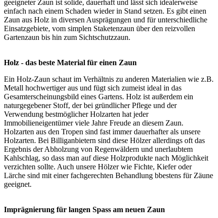
geeigneter Zaun ist solide, dauerhaft und lässt sich idealerweise
einfach nach einem Schaden wieder in Stand setzen. Es gibt einen
Zaun aus Holz in diversen Ausprägungen und für unterschiedliche
Einsatzgebiete, vom simplen Staketenzaun über den reizvollen
Gartenzaun
bis hin zum Sichtschutzzaun.
Holz - das beste Material für einen Zaun
Ein Holz-Zaun schaut im Verhältnis zu anderen Materialien wie z.B.
Metall hochwertiger aus und fügt sich zumeist ideal in das
Gesamterscheinungsbild eines Gartens. Holz ist außerdem ein
naturgegebener Stoff, der bei gründlicher Pflege und der
Verwendung bestmöglicher Holzarten hat jeder
Immobilieneigentümer viele Jahre Freude an diesem Zaun.
Holzarten aus den Tropen sind fast immer dauerhafter als unsere
Holzarten. Bei Billiganbietern sind diese Hölzer allerdings oft das
Ergebnis der Abholzung von Regenwäldern und unerlaubtem
Kahlschlag, so dass man auf diese Holzprodukte nach Möglichkeit
verzichten sollte. Auch unsere Hölzer wie Fichte, Kiefer oder
Lärche sind mit einer fachgerechten Behandlung bbestens für Zäune
geeignet.
Imprägnierung für langen Spass am neuen Zaun