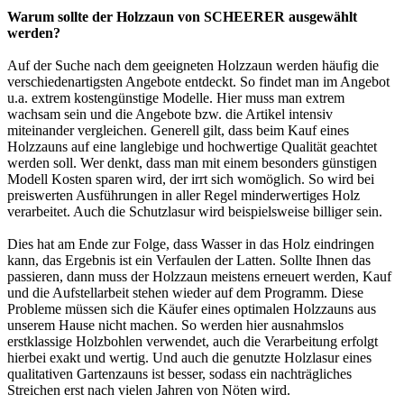
Warum sollte der Holzzaun von SCHEERER ausgewählt
werden?
Auf der Suche nach dem geeigneten Holzzaun werden häufig die
verschiedenartigsten Angebote entdeckt. So findet man im Angebot
u.a. extrem kostengünstige Modelle. Hier muss man extrem
wachsam sein und die Angebote bzw. die Artikel intensiv
miteinander vergleichen. Generell gilt, dass beim Kauf eines
Holzzauns auf eine langlebige und hochwertige Qualität geachtet
werden soll. Wer denkt, dass man mit einem besonders günstigen
Modell Kosten sparen wird, der irrt sich womöglich. So wird bei
preiswerten Ausführungen in aller Regel minderwertiges Holz
verarbeitet. Auch die Schutzlasur wird beispielsweise billiger sein.
Dies hat am Ende zur Folge, dass Wasser in das Holz eindringen
kann, das Ergebnis ist ein Verfaulen der Latten. Sollte Ihnen das
passieren, dann muss der Holzzaun meistens erneuert werden, Kauf
und die Aufstellarbeit stehen wieder auf dem Programm. Diese
Probleme müssen sich die Käufer eines optimalen Holzzauns aus
unserem Hause nicht machen. So werden hier ausnahmslos
erstklassige Holzbohlen verwendet, auch die Verarbeitung erfolgt
hierbei exakt und wertig. Und auch die genutzte Holzlasur eines
qualitativen Gartenzauns ist besser, sodass ein nachträgliches
Streichen erst nach vielen Jahren von Nöten wird.