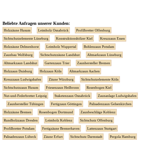
Beliebte Anfragen unserer Kunden:
Holzzäune Husum
Leimholz Osnabrück
Profilbretter Offenburg
Sichtschutzelemente Lüneburg
Konstruktionshölzer Kiel
Kreuzzaun Essen
Holzzäune Delmenhorst
Leimholz Wuppertal
Bohlenzaun Potsdam
Zaunbau Wolfsburg
Sichtschutzzäune Landshut
Altmarkzaun Lüneburg
Altmarkzaun Landshut
Gartenzaun Trier
Zaunhersteller Bremen
Holzzaun Duisburg
Holzzaun Köln
Altmarkzaun Aachen
Kreuzzaun Ludwigshafen
Zäune Würzburg
Sichtschutzelemente Köln
Sichtschutzzaun Husum
Friesenzaun Heilbronn
Rosenbogen Kiel
Nut-und-Federbretter Leipzig
Staketenzaun Osnabrück
Zaunanlage Ludwigshafen
Zaunhersteller Tübingen
Fertigzaun Göttingen
Palisadenzaun Gelsenkirchen
Holzzäune Bremen
Rosenbogen Dortmund
Zaunbeschläge Koblenz
Rundholzzaun Dresden
Leimholz Koblenz
Sichtschutz Offenburg
Profilbretter Potsdam
Fertigzäune Bremerhaven
Lattenzaun Stuttgart
Palisadenzaun Lübeck
Zäune Erfurt
Sichtschutz Darmstadt
Pergola Hamburg