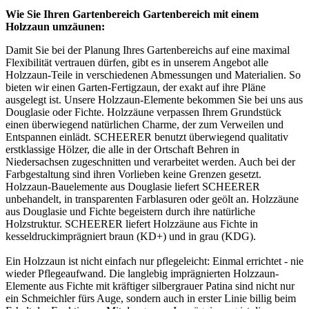
Wie Sie Ihren Gartenbereich Gartenbereich mit einem
Holzzaun umzäunen:
Damit Sie bei der Planung Ihres Gartenbereichs auf eine maximal
Flexibilität vertrauen dürfen, gibt es in unserem Angebot alle
Holzzaun-Teile in verschiedenen Abmessungen und Materialien. So
bieten wir einen Garten-
Fertigzaun
, der exakt auf ihre Pläne
ausgelegt ist. Unsere Holzzaun-Elemente bekommen Sie bei uns aus
Douglasie oder Fichte. Holzzäune verpassen Ihrem Grundstück
einen überwiegend natürlichen Charme, der zum Verweilen und
Entspannen einlädt. SCHEERER benutzt überwiegend qualitativ
erstklassige Hölzer, die alle in der Ortschaft Behren in
Niedersachsen zugeschnitten und verarbeitet werden. Auch bei der
Farbgestaltung sind ihren Vorlieben keine Grenzen gesetzt.
Holzzaun-Bauelemente aus Douglasie liefert SCHEERER
unbehandelt, in transparenten Farblasuren oder geölt an. Holzzäune
aus Douglasie und Fichte begeistern durch ihre natürliche
Holzstruktur. SCHEERER liefert Holzzäune aus Fichte in
kesseldruckimprägniert braun (KD+) und in grau (KDG).
Ein Holzzaun ist nicht einfach nur pflegeleicht: Einmal errichtet - nie
wieder Pflegeaufwand. Die langlebig imprägnierten Holzzaun-
Elemente aus Fichte mit kräftiger silbergrauer Patina sind nicht nur
ein Schmeichler fürs Auge, sondern auch in erster Linie billig beim