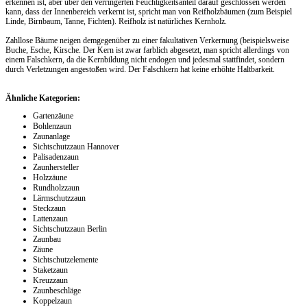
erkennen ist, aber über den verringerten Feuchtigkeitsanteil darauf geschlossen werden
kann, dass der Innenbereich verkernt ist, spricht man von Reifholzbäumen (zum Beispiel
Linde, Birnbaum, Tanne, Fichten). Reifholz ist natürliches Kernholz.
Zahllose Bäume neigen demgegenüber zu einer fakultativen Verkernung (beispielsweise
Buche, Esche, Kirsche. Der Kern ist zwar farblich abgesetzt, man spricht allerdings von
einem Falschkern, da die Kernbildung nicht endogen und jedesmal stattfindet, sondern
durch Verletzungen angestoßen wird. Der Falschkern hat keine erhöhte Haltbarkeit.
Ähnliche Kategorien:
Gartenzäune
Bohlenzaun
Zaunanlage
Sichtschutzzaun Hannover
Palisadenzaun
Zaunhersteller
Holzzäune
Rundholzzaun
Lärmschutzzaun
Steckzaun
Lattenzaun
Sichtschutzzaun Berlin
Zaunbau
Zäune
Sichtschutzelemente
Staketzaun
Kreuzzaun
Zaunbeschläge
Koppelzaun