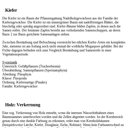
Kiefer
Die Kiefer ist ein Baum der Pflanzengattung Nadelholzgewächsen aus der Familie der
Kieferngewächse. Die Kiefer ist ein immergrüner Baum mit nadelförmigen Blätter, die
büschelig oder spiralig angeordnet sind. Kiefer-Bäume bilden Zapfen, in denen auch die
Samen reifen. Der feminine Zapfen besteht aus verholzenden Samenschuppen, an deren
Basis 2 zur Basis gerichtete Samenanlagen stehen.
Zwischen Bestäubung und Befruchtung verstreicht bei etlichen Kiefer-Arten ein komplettes
Jahr, meistens ist am Anfang noch nicht einmal die weibliche Megaspore gebildet. Bei der
Fichte dagegen befinden sich zum Vergleich Bestäubung und Samenreife in einer
Vegetationsperiode.
Systematik
Unterreich: Gefäßpflanzen (Tracheobionta)
Überabteilung: Samenpflanzen (Spermatophyta)
Abteilung: Pinophyta
Klasse: Pinopsida
Ordnung: Kiefernartige (Pinales)
Familie: Kieferngewächse
Holz: Verkernung
Eine sog. Verkernung von Holz entsteht, wenn die internen Wasserleitbahnen eines
Baumstammes unterbrochen werden und die Zellen abgetötet werden. Ist der Kernbereich
genau durch eine dunkle Färbung zu erkennen, redet man von Kernholzbäumen
(beispielsweise Lärche, Kiefer, Douglasie, Eiche, Robinie). Wenn kein Farbunterschied zu