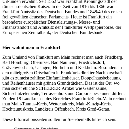
Urkunden erwähnt. Seit 1562 war Frankfurt Krönungsstadt der
römisch-deutschen Kaiser. In der Zeit von 1816 bis 1866 war
Frankfurt Amtssitz des Deutschen Bundes und 1848/49 des ersten
frei gewählten deutschen Parlaments. Heute ist Frankfurt ein
besonderer europäischer Dienstleistungs-, Messe- und
Finanzstandort und Amtssitz der Frankfurter Wertpapierbörse, der
Europäischen Zentralbank, der Deutschen Bundesbank.
Hier wohnt man in Frankfurt
Zum Umland von Frankfurt am Main rechnet man auch Friedberg,
Bad Homburg, Oberursel, Bad Nauheim, Friedrichsdorf,
Grävenwiesbach, Usingen, Hofheim und Kelkheim. Besonders in
den mittelgroßen Ortschaften in Frankfurts direkter Nachbarschaft
gibt es zumeist zahllose Einfamilienhäuser, Doppelhausbebauung
und Reihenhäuser mit grünen Grundstücken. Das ist der Ort, wo
man sicher etliche SCHEERER-Artikel wie Gartenzäune,
Sichtschutzelemente, Terrassenholz und Carports bestaunen dürfen.
Zu den 18 Landkreisen des Bereiches Frankfurt/Rhein-Main rechnet
man Main-Taunus-Kreis, Wetteraukreis, Main-Kinzig-Kreis,
Hochtaunuskreis, Landkreis Offenbach, Kreis Groß-Gerau.
Diese Informationsseiten sollten für Sie ebenfalls hilfreich sein: