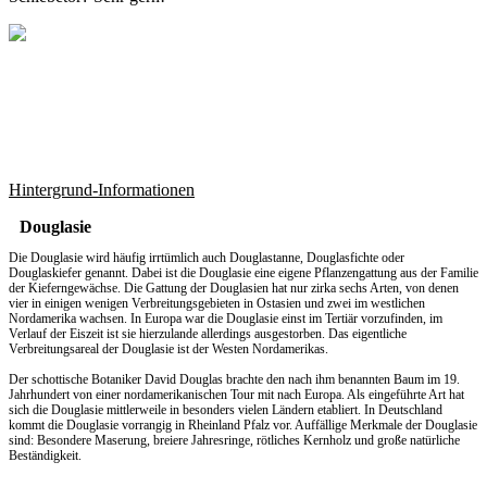
Hintergrund-Informationen
Douglasie
Die Douglasie wird häufig irrtümlich auch Douglastanne, Douglasfichte oder
Douglaskiefer genannt. Dabei ist die Douglasie eine eigene Pflanzengattung aus der Familie
der Kieferngewächse. Die Gattung der Douglasien hat nur zirka sechs Arten, von denen
vier in einigen wenigen Verbreitungsgebieten in Ostasien und zwei im westlichen
Nordamerika wachsen. In Europa war die Douglasie einst im Tertiär vorzufinden, im
Verlauf der Eiszeit ist sie hierzulande allerdings ausgestorben. Das eigentliche
Verbreitungsareal der Douglasie ist der Westen Nordamerikas.
Der schottische Botaniker David Douglas brachte den nach ihm benannten Baum im 19.
Jahrhundert von einer nordamerikanischen Tour mit nach Europa. Als eingeführte Art hat
sich die Douglasie mittlerweile in besonders vielen Ländern etabliert. In Deutschland
kommt die Douglasie vorrangig in Rheinland Pfalz vor. Auffällige Merkmale der Douglasie
sind: Besondere Maserung, breiere Jahresringe, rötliches Kernholz und große natürliche
Beständigkeit.