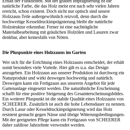
Erhalt der Funktionen. Mit der grauen Imprägnierung ist die
natürliche Farbe, die das Holz meist erst nach sehr vielen Jahren
erreicht, schon existent. Doch nicht nur optisch sind unsere
Holzzaun-Teile außergewöhnlich reizvoll, denn durch die
hochwertige
Kesseldruckimprägnierung
bleibt die natürliche
Holzstruktur erkennbar. Ferner ist eine nachträgliche
Materialbearbeitung mit gräulichen Holzölen und Lasuren zwar
denkbar, aber keinesfalls von Nöten.
Die Pluspunkte eines Holzzauns im Garten
Wer sich für die Errichtung eines Holzzauns entscheidet, der erhält
somit besonders viele Vorteile. Hier gilt es u.a. das Design
anzugeben. Ein Holzzaun aus unserer Produktion ist durchweg ein
Naturprodukt und wirkt deswegen hochwertig und natürlich.
Deswegen kann ein Fertigzaun aus unserem Angebot für jede
Gartenanlage eingesetzt werden. Die naturähnliche Erscheinung
schafft für eine positive Steigerung des Gesamterscheinungsbildes.
Ein weiterer Pluspunkt ist die stabile Qualität eines Holzzauns von
SCHEERER. Zusätzlich ist auch die hohe Lebensdauer zu nennen.
Durch Lasur oder Kesseldruckimprägnierung wird das Holz
resistent gemacht gegen Nässe und übrige Witterungsbedingungen.
Mit der geeigneten Pflege kann ein Fertigzaun von SCHEERER
daher zahllose Jahrzehnte verwendet werden.