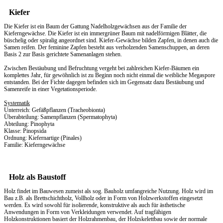
Kiefer
Die Kiefer ist ein Baum der Gattung Nadelholzgewächsen aus der Familie der
Kieferngewächse. Die Kiefer ist ein immergrüner Baum mit nadelförmigen Blätter, die
büschelig oder spiralig angeordnet sind. Kiefer-Gewächse bilden Zapfen, in denen auch die
Samen reifen. Der feminine Zapfen besteht aus verholzenden Samenschuppen, an deren
Basis 2 zur Basis gerichtete Samenanlagen stehen.
Zwischen Bestäubung und Befruchtung vergeht bei zahlreichen Kiefer-Bäumen ein
komplettes Jahr, für gewöhnlich ist zu Beginn noch nicht einmal die weibliche Megaspore
entstanden. Bei der Fichte dagegen befinden sich im Gegensatz dazu Bestäubung und
Samenreife in einer Vegetationsperiode.
Systematik
Unterreich: Gefäßpflanzen (Tracheobionta)
Überabteilung: Samenpflanzen (Spermatophyta)
Abteilung: Pinophyta
Klasse: Pinopsida
Ordnung: Kiefernartige (Pinales)
Familie: Kieferngewächse
Holz als Baustoff
Holz findet im Bauwesen zumeist als sog. Bauholz umfangreiche Nutzung. Holz wird im
Bau z.B. als Brettschichtholz, Vollholz oder in Form von Holzwerkstoffen eingesetzt
werden. Es wird sowohl für isolierende, konstruktive als auch für ästhetische
Anwendungen in Form von Verkleidungen verwendet. Auf tragfähigen
Holzkonstruktionen basiert der Holzrahmenbau, der Holzskelettbau sowie der normale