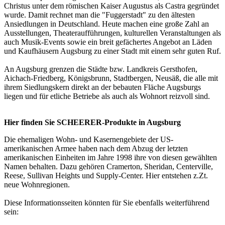
Christus unter dem römischen Kaiser Augustus als Castra gegründet
wurde. Damit rechnet man die "Fuggerstadt" zu den ältesten
Ansiedlungen in Deutschland. Heute machen eine große Zahl an
Ausstellungen, Theateraufführungen, kulturellen Veranstaltungen als
auch Musik-Events sowie ein breit gefächertes Angebot an Läden
und Kaufhäusern Augsburg zu einer Stadt mit einem sehr guten Ruf.
An Augsburg grenzen die Städte bzw. Landkreis Gersthofen,
Aichach-Friedberg, Königsbrunn, Stadtbergen, Neusäß, die alle mit
ihrem Siedlungskern direkt an der bebauten Fläche Augsburgs
liegen und für etliche Betriebe als auch als Wohnort reizvoll sind.
Hier finden Sie SCHEERER-Produkte in Augsburg
Die ehemaligen Wohn- und Kasernengebiete der US-
amerikanischen Armee haben nach dem Abzug der letzten
amerikanischen Einheiten im Jahre 1998 ihre von diesen gewählten
Namen behalten. Dazu gehören Cramerton, Sheridan, Centerville,
Reese, Sullivan Heights und Supply-Center. Hier entstehen z.Zt.
neue Wohnregionen.
Diese Informationsseiten könnten für Sie ebenfalls weiterführend
sein: