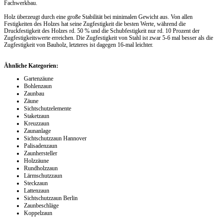
Fachwerkbau.
Holz überzeugt durch eine große Stabilität bei minimalen Gewicht aus. Von allen
Festigkeiten des Holzes hat seine Zugfestigkeit die besten Werte, während die
Druckfestigkeit des Holzes rd. 50 % und die Schubfestigkeit nur rd. 10 Prozent der
Zugfestigkeitswerte erreichen. Die Zugfestigkeit von Stahl ist zwar 5-6 mal besser als die
Zugfestigkeit von Bauholz, letzteres ist dagegen 16-mal leichter.
Ähnliche Kategorien:
Gartenzäune
Bohlenzaun
Zaunbau
Zäune
Sichtschutzelemente
Staketzaun
Kreuzzaun
Zaunanlage
Sichtschutzzaun Hannover
Palisadenzaun
Zaunhersteller
Holzzäune
Rundholzzaun
Lärmschutzzaun
Steckzaun
Lattenzaun
Sichtschutzzaun Berlin
Zaunbeschläge
Koppelzaun