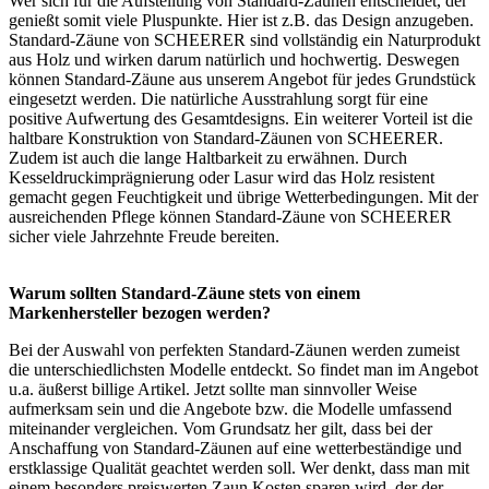
Wer sich für die Aufstellung von Standard-Zäunen entscheidet, der
genießt somit viele Pluspunkte. Hier ist z.B. das Design anzugeben.
Standard-Zäune von SCHEERER sind vollständig ein Naturprodukt
aus Holz und wirken darum natürlich und hochwertig. Deswegen
können Standard-Zäune aus unserem Angebot für jedes Grundstück
eingesetzt werden. Die natürliche Ausstrahlung sorgt für eine
positive Aufwertung des Gesamtdesigns. Ein weiterer Vorteil ist die
haltbare Konstruktion von Standard-Zäunen von SCHEERER.
Zudem ist auch die lange Haltbarkeit zu erwähnen. Durch
Kesseldruckimprägnierung oder Lasur wird das Holz resistent
gemacht gegen Feuchtigkeit und übrige Wetterbedingungen. Mit der
ausreichenden Pflege können Standard-Zäune von SCHEERER
sicher viele Jahrzehnte Freude bereiten.
Warum sollten Standard-Zäune stets von einem
Markenhersteller bezogen werden?
Bei der Auswahl von perfekten Standard-Zäunen werden zumeist
die unterschiedlichsten Modelle entdeckt. So findet man im Angebot
u.a. äußerst billige Artikel. Jetzt sollte man sinnvoller Weise
aufmerksam sein und die Angebote bzw. die Modelle umfassend
miteinander vergleichen. Vom Grundsatz her gilt, dass bei der
Anschaffung von Standard-Zäunen auf eine wetterbeständige und
erstklassige Qualität geachtet werden soll. Wer denkt, dass man mit
einem besonders preiswerten Zaun Kosten sparen wird, der der