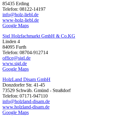
85435 Erding
Telefon: 08122-14197
info@holz-liebl.de
www-holz-liebl.de
Google Maps
Sigl Holzfachmarkt GmbH & Co.KG
Linden 4
84095 Furth
Telefon: 08704-912714
office@sigl.de
www.sigl.de
Google Maps
HolzLand Disam GmbH
Donzdorfer Str. 41-45
73529 Schwäb. Gmünd - Straßdorf
Telefon: 07171-947110
info@holzland-disam.de
www.holzland-disam.de
Google Maps