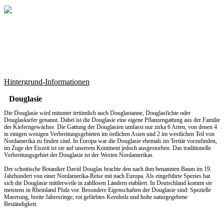
Hintergrund-Informationen
Douglasie
Die Douglasie wird mitunter irrtümlich auch Douglastanne, Douglasfichte oder
Douglaskiefer genannt. Dabei ist die Douglasie eine eigene Pflanzengattung aus der Familie
der Kieferngewächse. Die Gattung der Douglasien umfasst nur zirka 6 Arten, von denen 4
in einigen wenigen Verbreitungsgebieten im östlichen Asien und 2 im westlichen Teil von
Nordamerika zu finden sind. In Europa war die Douglasie ehemals im Tertiär vorzufinden,
im Zuge der Eiszeit ist sie auf unserem Kontinent jedoch ausgestorben. Das traditionelle
Verbreitungsgebiet der Douglasie ist der Westen Nordamerikas.
Der schottische Botaniker David Douglas brachte den nach ihm benannten Baum im 19.
Jahrhundert von einer Nordamerika-Reise mit nach Europa. Als eingeführte Spezies hat
sich die Douglasie mittlerweile in zahllosen Ländern etabliert. In Deutschland kommt sie
meistens in Rheinland Pfalz vor. Besondere Eigenschaften der Douglasie sind: Spezielle
Maserung, breite Jahresringe, rot gefärbtes Kernholz und hohe naturgegebene
Beständigkeit.