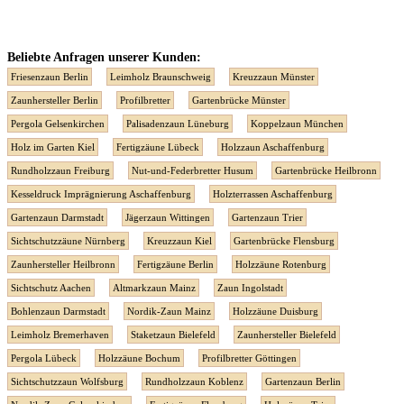
Beliebte Anfragen unserer Kunden:
Friesenzaun Berlin
Leimholz Braunschweig
Kreuzzaun Münster
Zaunhersteller Berlin
Profilbretter
Gartenbrücke Münster
Pergola Gelsenkirchen
Palisadenzaun Lüneburg
Koppelzaun München
Holz im Garten Kiel
Fertigzäune Lübeck
Holzzaun Aschaffenburg
Rundholzzaun Freiburg
Nut-und-Federbretter Husum
Gartenbrücke Heilbronn
Kesseldruck Imprägnierung Aschaffenburg
Holzterrassen Aschaffenburg
Gartenzaun Darmstadt
Jägerzaun Wittingen
Gartenzaun Trier
Sichtschutzzäune Nürnberg
Kreuzzaun Kiel
Gartenbrücke Flensburg
Zaunhersteller Heilbronn
Fertigzäune Berlin
Holzzäune Rotenburg
Sichtschutz Aachen
Altmarkzaun Mainz
Zaun Ingolstadt
Bohlenzaun Darmstadt
Nordik-Zaun Mainz
Holzzäune Duisburg
Leimholz Bremerhaven
Staketzaun Bielefeld
Zaunhersteller Bielefeld
Pergola Lübeck
Holzzäune Bochum
Profilbretter Göttingen
Sichtschutzzaun Wolfsburg
Rundholzzaun Koblenz
Gartenzaun Berlin