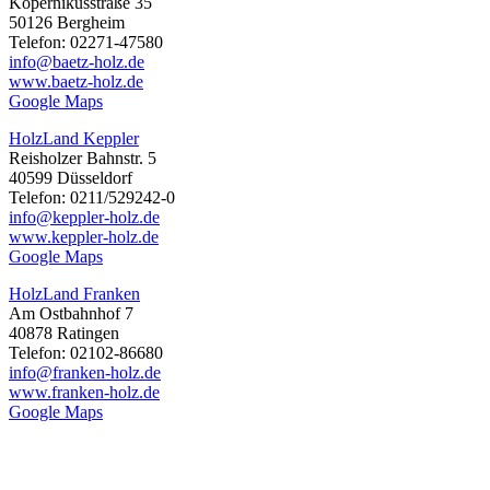
Kopernikusstraße 35
50126 Bergheim
Telefon: 02271-47580
info@baetz-holz.de
www.baetz-holz.de
Google Maps
HolzLand Keppler
Reisholzer Bahnstr. 5
40599 Düsseldorf
Telefon: 0211/529242-0
info@keppler-holz.de
www.keppler-holz.de
Google Maps
HolzLand Franken
Am Ostbahnhof 7
40878 Ratingen
Telefon: 02102-86680
info@franken-holz.de
www.franken-holz.de
Google Maps