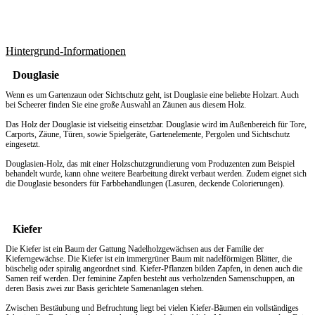
Hintergrund-Informationen
Douglasie
Wenn es um
Gartenzaun
oder Sichtschutz geht, ist Douglasie eine beliebte Holzart. Auch
bei Scheerer finden Sie eine große Auswahl an Zäunen aus diesem Holz.
Das Holz der Douglasie ist vielseitig einsetzbar. Douglasie wird im Außenbereich für Tore,
Carports, Zäune, Türen, sowie Spielgeräte, Gartenelemente, Pergolen und Sichtschutz
eingesetzt.
Douglasien-Holz, das mit einer Holzschutzgrundierung vom Produzenten zum Beispiel
behandelt wurde, kann ohne weitere Bearbeitung direkt verbaut werden. Zudem eignet sich
die Douglasie besonders für Farbbehandlungen (Lasuren, deckende Colorierungen).
Kiefer
Die Kiefer ist ein Baum der Gattung Nadelholzgewächsen aus der Familie der
Kieferngewächse. Die Kiefer ist ein immergrüner Baum mit nadelförmigen Blätter, die
büschelig oder spiralig angeordnet sind. Kiefer-Pflanzen bilden Zapfen, in denen auch die
Samen reif werden. Der feminine Zapfen besteht aus verholzenden Samenschuppen, an
deren Basis zwei zur Basis gerichtete Samenanlagen stehen.
Zwischen Bestäubung und Befruchtung liegt bei vielen Kiefer-Bäumen ein vollständiges