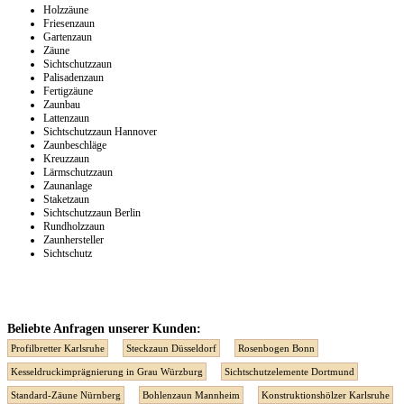
Holzzäune
Friesenzaun
Gartenzaun
Zäune
Sichtschutzzaun
Palisadenzaun
Fertigzäune
Zaunbau
Lattenzaun
Sichtschutzzaun Hannover
Zaunbeschläge
Kreuzzaun
Lärmschutzzaun
Zaunanlage
Staketzaun
Sichtschutzzaun Berlin
Rundholzzaun
Zaunhersteller
Sichtschutz
Beliebte Anfragen unserer Kunden:
Profilbretter Karlsruhe
Steckzaun Düsseldorf
Rosenbogen Bonn
Kesseldruckimprägnierung in Grau Würzburg
Sichtschutzelemente Dortmund
Standard-Zäune Nürnberg
Bohlenzaun Mannheim
Konstruktionshölzer Karlsruhe