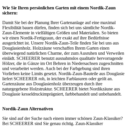
Wie Sie Ihren persönlichen Garten mit einem Nordik-Zaun
sichern:
Damit Sie bei der Planung Ihrer Gartenanlage auf eine maximal
Flexibilität bauen dürfen, finden sich bei uns sämtliche Nordik-
Zaun-Elemente in vielfältigen Größen und Materialien. So bieten
wir einen Nordik-
Fertigzaun
, der exakt auf ihre Bedürfnisse
ausgerichtet ist. Unsere Nordik-Zaun-Teile finden Sie bei uns aus
Douglasienholz. Holzzäune verschaffen Ihrem Garten einen
überwiegend natürlichen Charme, der zum Ausruhen und Verweilen
einlädt. SCHEERER benutzt ausnahmslos qualitativ hervorragende
Hölzer, die in Gänze im Ort Behren in Niedersachsen zugeschnitten
und verarbeitet werden. Auch bei der Farbgebung sind ihren
Vorlieben keine Limits gesetzt. Nordik-Zaun-Bauteile aus Douglasie
liefert SCHEERER roh, in leichten Farblasuren oder geölt an.
Gartenzäune
aus Douglasienholz überzeugen durch ihre
naturgegebene Holzstruktur. SCHEERER bietet Nordikzäune aus
Douglasie kesseldruckimprägniert, farbbehandelt und unbehandelt.
Nordik-Zaun Alternativen
Sie sind auf der Suche nach einem immer schönen
Zaun-Klassiker
?
Bei SCHEERER sind Sie genau richtig. Zaun-Klassiker