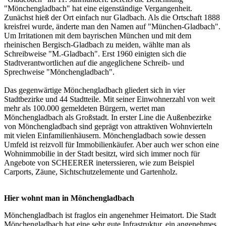
"Mönchengladbach" hat eine eigenständige Vergangenheit.
Zunächst hieß der Ort einfach nur Gladbach. Als die Ortschaft 1888
kreisfrei wurde, änderte man den Namen auf "München-Gladbach".
Um Irritationen mit dem bayrischen München und mit dem
rheinischen Bergisch-Gladbach zu meiden, wählte man als
Schreibweise "M.-Gladbach". Erst 1960 einigten sich die
Stadtverantwortlichen auf die angeglichene Schreib- und
Sprechweise "Mönchengladbach".
Das gegenwärtige Mönchengladbach gliedert sich in vier
Stadtbezirke und 44 Stadtteile. Mit seiner Einwohnerzahl von weit
mehr als 100.000 gemeldeten Bürgern, wertet man
Mönchengladbach als Großstadt. In erster Line die Außenbezirke
von Mönchengladbach sind geprägt von attraktiven Wohnvierteln
mit vielen Einfamilienhäusern. Mönchengladbach sowie dessen
Umfeld ist reizvoll für Immobilienkäufer. Aber auch wer schon eine
Wohnimmobilie in der Stadt besitzt, wird sich immer noch für
Angebote von SCHEERER ineterssieren, wie zum Beispiel
Carports, Zäune, Sichtschutzelemente und Gartenholz.
Hier wohnt man in Mönchengladbach
Mönchengladbach ist fraglos ein angenehmer Heimatort. Die Stadt
Mönchengladbach hat eine sehr gute Infrastruktur, ein angenehmes