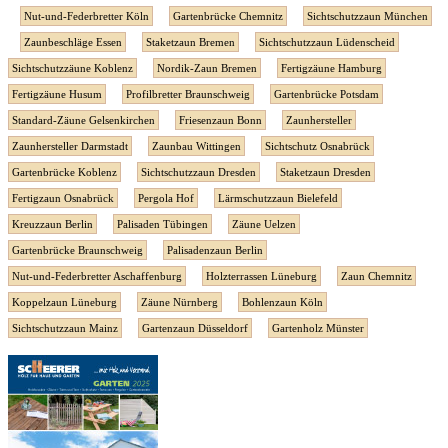
Nut-und-Federbretter Köln
Gartenbrücke Chemnitz
Sichtschutzzaun München
Zaunbeschläge Essen
Staketzaun Bremen
Sichtschutzzaun Lüdenscheid
Sichtschutzzäune Koblenz
Nordik-Zaun Bremen
Fertigzäune Hamburg
Fertigzäune Husum
Profilbretter Braunschweig
Gartenbrücke Potsdam
Standard-Zäune Gelsenkirchen
Friesenzaun Bonn
Zaunhersteller
Zaunhersteller Darmstadt
Zaunbau Wittingen
Sichtschutz Osnabrück
Gartenbrücke Koblenz
Sichtschutzzaun Dresden
Staketzaun Dresden
Fertigzaun Osnabrück
Pergola Hof
Lärmschutzzaun Bielefeld
Kreuzzaun Berlin
Palisaden Tübingen
Zäune Uelzen
Gartenbrücke Braunschweig
Palisadenzaun Berlin
Nut-und-Federbretter Aschaffenburg
Holzterrassen Lüneburg
Zaun Chemnitz
Koppelzaun Lüneburg
Zäune Nürnberg
Bohlenzaun Köln
Sichtschutzzaun Mainz
Gartenzaun Düsseldorf
Gartenholz Münster