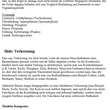
Jahr, in aller Regel ist anfangs noch nicht einmal die weibliche Megaspore entstanden. Bei
der Fichte dagegen befinden sich zum Vergleich Bestäubung und Samenreife in einer
Vegetationsperiode.
Systematik
Unterreich: Gefäßpflanzen (Tracheobionta)
Überabteilung: Samenpflanzen (Spermatophyta)
Abteilung: Pinophyta
Klasse: Pinopsida
Ordnung: Kiefernartige (Pinales)
Familie: Kieferngewächse
Holz: Verkernung
Eine sog. Verkernung von Holz besteht, wenn die inneren Wasserleitbahnen eines
Baumstammes getrennt werden und die Zellen abgetötet werden. Ist der Kernbereich
deutlich durch eine dunkle Färbung zu identifizieren, spricht man von Kernholzbäumen
(z.B. Lärche, Kiefer, Douglasie, Eiche, Robinie). Wenn kein Farbunterschied zu erkennen
ist, aber über den verringerten Wasseranteil darauf geschlossen werden kann, dass der
Innenbereich verkernt ist, spricht man von Reifholzbäumen (zum Beispiel Fichten, Linde,
Birnbaum, Tanne). Reifholz ist echtes Kernholz.
Zahlreiche Bäume neigen demgegenüber zu einer fakultativen Verkernung (zum Beispiel
Buche, Esche, Kirsche. Der Kern ist zwar farblich abgesetzt, man spricht aber von einem
Falschkern, da die Kernbildung nicht endogen und jedesmal stattfindet, sondern durch
exogene Einflüsse ausgelöst wird. Der Falschkern hat keine verbesserte Haltbarkeit.
Ähnliche Kategorien: