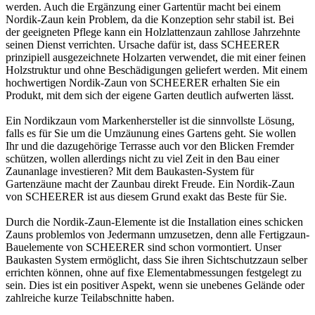
werden. Auch die Ergänzung einer Gartentür macht bei einem
Nordik-Zaun kein Problem, da die Konzeption sehr stabil ist. Bei
der geeigneten Pflege kann ein Holzlattenzaun zahllose Jahrzehnte
seinen Dienst verrichten. Ursache dafür ist, dass SCHEERER
prinzipiell ausgezeichnete Holzarten verwendet, die mit einer feinen
Holzstruktur und ohne Beschädigungen geliefert werden. Mit einem
hochwertigen Nordik-Zaun von SCHEERER erhalten Sie ein
Produkt, mit dem sich der eigene Garten deutlich aufwerten lässt.
Ein Nordikzaun vom Markenhersteller ist die sinnvollste Lösung,
falls es für Sie um die Umzäunung eines Gartens geht. Sie wollen
Ihr und die dazugehörige Terrasse auch vor den Blicken Fremder
schützen, wollen allerdings nicht zu viel Zeit in den Bau einer
Zaunanlage investieren? Mit dem Baukasten-System für
Gartenzäune macht der
Zaunbau
direkt Freude. Ein Nordik-Zaun
von SCHEERER ist aus diesem Grund exakt das Beste für Sie.
Durch die Nordik-Zaun-Elemente ist die Installation eines schicken
Zauns problemlos von Jedermann umzusetzen, denn alle Fertigzaun-
Bauelemente von SCHEERER sind schon vormontiert. Unser
Baukasten System ermöglicht, dass Sie ihren
Sichtschutzzaun
selber
errichten können, ohne auf fixe Elementabmessungen festgelegt zu
sein. Dies ist ein positiver Aspekt, wenn sie unebenes Gelände oder
zahlreiche kurze Teilabschnitte haben.