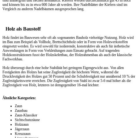
sind immergrün und riechen aromatisch. Kiefern werden durchschnittlich gut 45 m hoch
und können bis zu in etwa 600 Jahre alt werden. Ihre Nadelblätter der Kiefern sind im
Vergleich zu anderen Nadelbäumen ausgesprochen lang.
Holz als Baustoff
Holz findet im Bauwesen sehr oft als sogenanntes Bauholz vielseitige Nutzung. Holz wird
im Bau zum Beispiel als Vollholz, Brettschichtholz oder in Form von Holzwerkstoffen
eingesetzt werden. Es wird sowohl für isolierende, konstruktive als auch für ästhetische
Anwendungen in Form von Verkleidungen zum Einsatz gebracht. Auf tragenden
Holzkonstruktionen fusst der Holzskelettbau, der Holzrahmenbau als auch der klassische
Fachwerkbau.
Holz überzeugt durch eine hohe Stabilität bei geringem Eigengewicht aus. Von allen
Festigkeiten des Holzes hat seine Zugfestigkeit die höchsten Werte, während die
Druckfestigkeit des Holzes gut 50 Prozent und die Schubfestigkeit nur annähernd 10 % der
Zugfestigkeitswerte erreichen. Die Zugfestigkeit von Stahl ist zwar 5-6 mal höher als die
Zugfestigkeit von Holz, letzteres ist demgegenüber 16-mal leichter.
Ähnliche Kategorien:
Zaun
Zaunbau
Zaun-Klassiker
Sichtschutzzäune
Holzzaun
Jägerzaun
Kreuzzaun