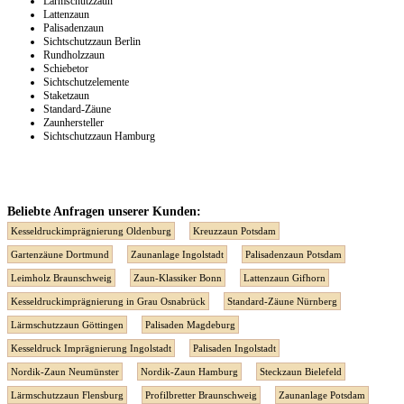
Lärmschutzzaun
Lattenzaun
Palisadenzaun
Sichtschutzzaun Berlin
Rundholzzaun
Schiebetor
Sichtschutzelemente
Staketzaun
Standard-Zäune
Zaunhersteller
Sichtschutzzaun Hamburg
Beliebte Anfragen unserer Kunden:
Kesseldruckimprägnierung Oldenburg
Kreuzzaun Potsdam
Gartenzäune Dortmund
Zaunanlage Ingolstadt
Palisadenzaun Potsdam
Leimholz Braunschweig
Zaun-Klassiker Bonn
Lattenzaun Gifhorn
Kesseldruckimprägnierung in Grau Osnabrück
Standard-Zäune Nürnberg
Lärmschutzzaun Göttingen
Palisaden Magdeburg
Kesseldruck Imprägnierung Ingolstadt
Palisaden Ingolstadt
Nordik-Zaun Neumünster
Nordik-Zaun Hamburg
Steckzaun Bielefeld
Lärmschutzzaun Flensburg
Profilbretter Braunschweig
Zaunanlage Potsdam