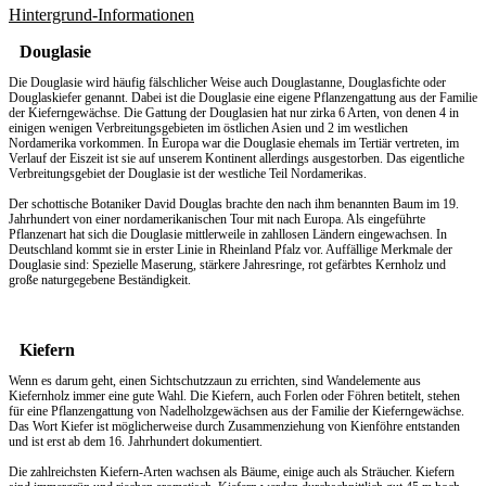
Hintergrund-Informationen
Douglasie
Die Douglasie wird häufig fälschlicher Weise auch Douglastanne, Douglasfichte oder
Douglaskiefer genannt. Dabei ist die Douglasie eine eigene Pflanzengattung aus der Familie
der Kieferngewächse. Die Gattung der Douglasien hat nur zirka 6 Arten, von denen 4 in
einigen wenigen Verbreitungsgebieten im östlichen Asien und 2 im westlichen
Nordamerika vorkommen. In Europa war die Douglasie ehemals im Tertiär vertreten, im
Verlauf der Eiszeit ist sie auf unserem Kontinent allerdings ausgestorben. Das eigentliche
Verbreitungsgebiet der Douglasie ist der westliche Teil Nordamerikas.
Der schottische Botaniker David Douglas brachte den nach ihm benannten Baum im 19.
Jahrhundert von einer nordamerikanischen Tour mit nach Europa. Als eingeführte
Pflanzenart hat sich die Douglasie mittlerweile in zahllosen Ländern eingewachsen. In
Deutschland kommt sie in erster Linie in Rheinland Pfalz vor. Auffällige Merkmale der
Douglasie sind: Spezielle Maserung, stärkere Jahresringe, rot gefärbtes Kernholz und
große naturgegebene Beständigkeit.
Kiefern
Wenn es darum geht, einen
Sichtschutzzaun
zu errichten, sind Wandelemente aus
Kiefernholz immer eine gute Wahl. Die Kiefern, auch Forlen oder Föhren betitelt, stehen
für eine Pflanzengattung von Nadelholzgewächsen aus der Familie der Kieferngewächse.
Das Wort Kiefer ist möglicherweise durch Zusammenziehung von Kienföhre entstanden
und ist erst ab dem 16. Jahrhundert dokumentiert.
Die zahlreichsten Kiefern-Arten wachsen als Bäume, einige auch als Sträucher. Kiefern