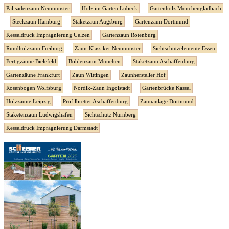
Palisadenzaun Neumünster
Holz im Garten Lübeck
Gartenholz Mönchengladbach
Steckzaun Hamburg
Staketzaun Augsburg
Gartenzaun Dortmund
Kesseldruck Imprägnierung Uelzen
Gartenzaun Rotenburg
Rundholzzaun Freiburg
Zaun-Klassiker Neumünster
Sichtschutzelemente Essen
Fertigzäune Bielefeld
Bohlenzaun München
Staketzaun Aschaffenburg
Gartenzäune Frankfurt
Zaun Wittingen
Zaunhersteller Hof
Rosenbogen Wolfsburg
Nordik-Zaun Ingolstadt
Gartenbrücke Kassel
Holzzäune Leipzig
Profilbretter Aschaffenburg
Zaunanlage Dortmund
Staketenzaun Ludwigshafen
Sichtschutz Nürnberg
Kesseldruck Imprägnierung Darmstadt