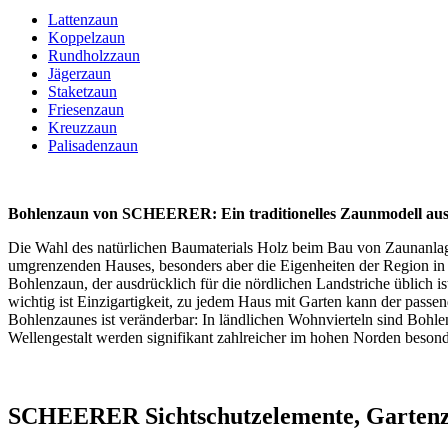
Lattenzaun
Koppelzaun
Rundholzzaun
Jägerzaun
Staketzaun
Friesenzaun
Kreuzzaun
Palisadenzaun
Bohlenzaun von SCHEERER: Ein traditionelles Zaunmodell au
Die Wahl des natürlichen Baumaterials Holz beim Bau von Zaunanlagen
umgrenzenden Hauses, besonders aber die Eigenheiten der Region i
Bohlenzaun, der ausdrücklich für die nördlichen Landstriche üblich
wichtig ist Einzigartigkeit, zu jedem Haus mit Garten kann der passe
Bohlenzaunes ist veränderbar: In ländlichen Wohnvierteln sind Bohl
Wellengestalt werden signifikant zahlreicher im hohen Norden besond
SCHEERER Sichtschutzelemente, Gartenzä