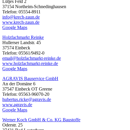
Lütjes Feld 2
37154 Northeim-Schnedinghausen
Telefon: 05554-8911
info@krech-zaun.de
www.krech-zaun.de
Google Maps
Holzfachmarkt Reinke
Hullerser Landstr. 45
37574 Einbeck
Telefon: 05561/9492-0
email@holzfachmarkt-reinke.de
www.holzfachmarkt-reinke.de
Google Maps
AGRAVIS Bauservice GmbH
An der Domäne 6
37547 Einbeck OT Greene
Telefon: 05563-96070-20
hubertus.ricke@agravis.de
www.agravis.de
Google Maps
Werner Koch GmbH & Co. KG Baustoffe
Oderstr. 25