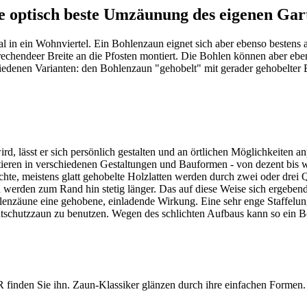
e optisch beste Umzäunung des eigenen Gar
l in ein Wohnviertel. Ein Bohlenzaun eignet sich aber ebenso bestens
chendeer Breite an die Pfosten montiert. Die Bohlen können aber eben
enen Varianten: den Bohlenzaun "gehobelt" mit gerader gehobelter 
rd, lässt er sich persönlich gestalten und an örtlichen Möglichkeiten
tieren in verschiedenen Gestaltungen und Bauformen - von dezent bis
hte, meistens glatt gehobelte Holzlatten werden durch zwei oder drei 
d werden zum Rand hin stetig länger. Das auf diese Weise sich ergebe
enzäune eine gehobene, einladende Wirkung. Eine sehr enge Staffelung
htschutzzaun
zu benutzen. Wegen des schlichten Aufbaus kann so ein Bo
nden Sie ihn. Zaun-Klassiker glänzen durch ihre einfachen Formen. 