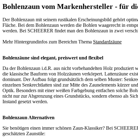
Bohlenzaun vom Markenhersteller - für di
Der Bohlenzaun mit seinem rustikalen Erscheinungsbild gehört optima
Fläche. Bei dem Bohlenzaun werden die Bohlen waagerecht in entspre
werden. Bei SCHEERER findet man den Bohlenzaun in zwei verschied
Mehr Hintergrundinfos zum Bereichm Thema
Standardzäune
Bohlenzäune sind elegant, preiswert und flexibel
Da der Bohlenzaun i.d.R. aus nicht vorbehandelten Holz produziert wi
die klassische Bauform von Holzzäunen verkörpert. Lattenzäune exis
dominant. Der Aufbau folgt grundsätzlich dem selben Muster: Senkrec
einzelnen Senkrechtlatten sind zur Mitte des Zaunelements kürzer un
Optik. Besonders mit einer weißen Farbgebung entfachen solche Bohl
nicht nur zur Abgrenzung eines Grundstücks, sondern ebenso als
Sic
Instand gesetzt werden.
Bohlenzaun Alternativen
Sie benötigen einen immer schönen
Zaun-Klassiker
? Bei SCHEERER fi
geschätzten Zaunstile: