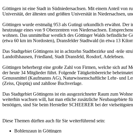
Göttingen ist eine Stadt in Südniedersachsen. Mit einem Anteil von 
Universität, der ältesten und größten Universität in Niedersachsen, 
Göttingen wurde erstmalig 953 als Gutingi urkundlich erwähnt. Der i
heutzutage eines von 9 Oberzentren von Niedersachsen. Entsprechend 
wohnen. Das unmittelbar westlich des Göttinger Walds befindliche G
(etwa 60 km im Nordosten), Dransfelder Stadtwald (in etwa 13 Kilo
Das Stadtgebiet Göttingens ist in achtzehn Stadtbezirke und -teile 
Landolfshausen, Friedland, Stadt Dransfeld, Rosdorf, Adelebsen.
Göttingen beherbergt eine große Zahl von Firmen, welche sich auf Me
der heute 34 Mitglieder führt. Folgende Tätigkeitsbereiche beheima
Genussmittel (Kaufmanns AG), Naturwissenschaftliche Lehr- und Ler
(Zeiss, Qioptiq) und zahllose Buchverlage.
Das Stadtgebiet Göttingens ist ein ausgezeichneter Raum zum Wohnen, 
weiterhin wachsen will, hat man etliche zusätzliche Neubaugebiete f
benötigen, sind Sie beim Hersteller SCHEERER bei der vielseitigste
Diese Themen dürften auch für Sie weiterführend sein:
Bohlenzaun in Göttingen