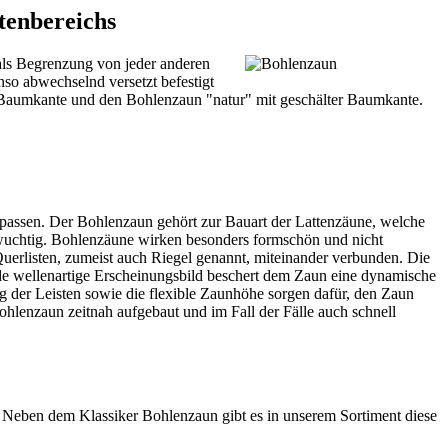
tenbereichs
 als Begrenzung von jeder anderen
so abwechselnd versetzt befestigt
Baumkante und den Bohlenzaun "natur" mit geschälter Baumkante.
 anpassen. Der Bohlenzaun gehört zur Bauart der Lattenzäune, welche
 wuchtig. Bohlenzäune wirken besonders formschön und nicht
Querlisten, zumeist auch Riegel genannt, miteinander verbunden. Die
nde wellenartige Erscheinungsbild beschert dem Zaun eine dynamische
 der Leisten sowie die flexible Zaunhöhe sorgen dafür, den Zaun
hlenzaun zeitnah aufgebaut und im Fall der Fälle auch schnell
Neben dem Klassiker Bohlenzaun gibt es in unserem Sortiment diese