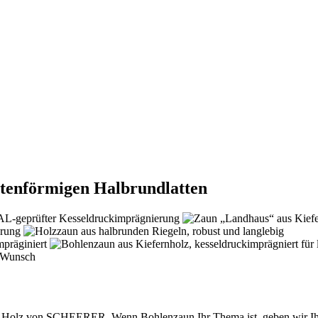
utenförmigen Halbrundlatten
us Holz von SCHEERER. Wenn Bohlenzaun Ihr Thema ist, geben wir Ihn