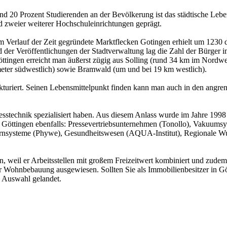
rund 20 Prozent Studierenden an der Bevölkerung ist das städtische L
und zweier weiterer Hochschuleinrichtungen geprägt.
m Verlauf der Zeit gegründete Marktflecken Gotingen erhielt um 1230 d
der Veröffentlichungen der Stadtverwaltung lag die Zahl der Bürger im
öttingen erreicht man äußerst zügig aus Solling (rund 34 km im Nord
meter südwestlich) sowie Bramwald (um und bei 19 km westlich).
strukturiert. Seinen Lebensmittelpunkt finden kann man auch in den an
sstechnik spezialisiert haben. Aus diesem Anlass wurde im Jahre 1998 
tet Göttingen ebenfalls: Pressevertriebsunternehmen (Tonollo), Vaku
nsysteme (Phywe), Gesundheitswesen (AQUA-Institut), Regionale Wurs
weil er Arbeitsstellen mit großem Freizeitwert kombiniert und zudem v
ür Wohnbebauung ausgewiesen. Sollten Sie als Immobilienbesitzer in G
n Auswahl gelandet.