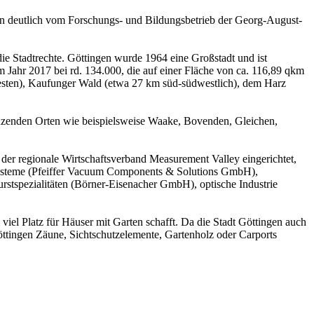
eben deutlich vom Forschungs- und Bildungsbetrieb der Georg-August-
ie Stadtrechte. Göttingen wurde 1964 eine Großstadt und ist
 Jahr 2017 bei rd. 134.000, die auf einer Fläche von ca. 116,89 qkm
westen), Kaufunger Wald (etwa 27 km süd-südwestlich), dem Harz
grenzenden Orten wie beispielsweise Waake, Bovenden, Gleichen,
der regionale Wirtschaftsverband Measurement Valley eingerichtet,
umsysteme (Pfeiffer Vacuum Components & Solutions GmbH),
tspezialitäten (Börner-Eisenacher GmbH), optische Industrie
iel Platz für Häuser mit Garten schafft. Da die Stadt Göttingen auch
öttingen Zäune, Sichtschutzelemente, Gartenholz oder Carports