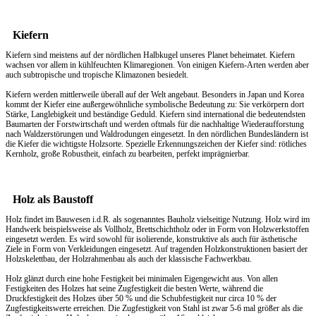
Kiefern
Kiefern sind meistens auf der nördlichen Halbkugel unseres Planet beheimatet. Kiefern
wachsen vor allem in kühlfeuchten Klimaregionen. Von einigen Kiefern-Arten werden aber
auch subtropische und tropische Klimazonen besiedelt.
Kiefern werden mittlerweile überall auf der Welt angebaut. Besonders in Japan und Korea
kommt der Kiefer eine außergewöhnliche symbolische Bedeutung zu: Sie verkörpern dort
Stärke, Langlebigkeit und beständige Geduld. Kiefern sind international die bedeutendsten
Baumarten der Forstwirtschaft und werden oftmals für die nachhaltige Wiederaufforstung
nach Waldzerstörungen und Waldrodungen eingesetzt. In den nördlichen Bundesländern ist
die Kiefer die wichtigste Holzsorte. Spezielle Erkennungszeichen der Kiefer sind: rötliches
Kernholz, große Robustheit, einfach zu bearbeiten, perfekt imprägnierbar.
Holz als Baustoff
Holz findet im Bauwesen i.d.R. als sogenanntes Bauholz vielseitige Nutzung. Holz wird im
Handwerk beispielsweise als Vollholz, Brettschichtholz oder in Form von Holzwerkstoffen
eingesetzt werden. Es wird sowohl für isolierende, konstruktive als auch für ästhetische
Ziele in Form von Verkleidungen eingesetzt. Auf tragenden Holzkonstruktionen basiert der
Holzskelettbau, der Holzrahmenbau als auch der klassische Fachwerkbau.
Holz glänzt durch eine hohe Festigkeit bei minimalen Eigengewicht aus. Von allen
Festigkeiten des Holzes hat seine Zugfestigkeit die besten Werte, während die
Druckfestigkeit des Holzes über 50 % und die Schubfestigkeit nur circa 10 % der
Zugfestigkeitswerte erreichen. Die Zugfestigkeit von Stahl ist zwar 5-6 mal größer als die