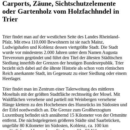
Carports, Zäune, Sichtschutzelemente
oder Gartenholz vom Holzfachhndel in
Trier
Trier findet man auf der westlichen Seite des Landes Rheinland-
Pfalz. Mit etwa 110.000 Bewohnern ist sie nach Mainz,
Ludwigshafen und Koblenz dessen viertgrößte Stadt. Die Stadt
wurde vor mindestens 2.000 Jahren unter dem Namen Augusta
Treverorum gegründet und führt den Titel der ältesten Städtischen
Siedlung innerhlb der Grenzen der heutigen Bundesrepublik. Trier
bezieht sich dabei auf die älteste Historie als schon vom römischen
Reich anerkannte Stadt, im Gegensatz zu einer Siedlung oder einem
Heerlager.
Trier findet man im Zentrum einer Talerweitung des mittleren
Moseltals mit der größten Stadtfläche rechtsseitig der Mosel. Mit
Waldflächen versehene und partiell mit Weinbergen versehene
Hänge klettern zu den Hochebenen des Hunsrücks im Südosten und
der Eifel nordwestlich an. Die Grenze zum Großherzogtum
Luxemburg befindet sich annähernd 15 Kilometer von der Ortsmitte
entfernt. Die nächstgelegenen größeren Städte sind Saarbrücken,
ungefähr 80 Kilometer im Südosten, Koblenz, ca. 100 km