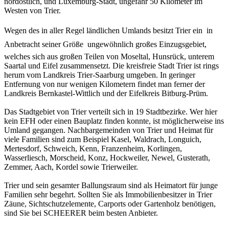
nordöstlich, und Luxemburg-Stadt, ungefähr 50 Kilometer im
Westen von Trier.
Wegen des in aller Regel ländlichen Umlands besitzt Trier ein  in
Anbetracht seiner Größe  ungewöhnlich großes Einzugsgebiet,
welches sich aus großen Teilen von Moseltal, Hunsrück, unterem
Saartal und Eifel zusammensetzt. Die kreisfreie Stadt Trier ist rings
herum vom Landkreis Trier-Saarburg umgeben. In geringer
Entfernung von nur wenigen Kilometern findet man ferner der
Landkreis Bernkastel-Wittlich und der Eifelkreis Bitburg-Prüm.
Das Stadtgebiet von Trier verteilt sich in 19 Stadtbezirke. Wer hier
kein EFH oder einen Bauplatz finden konnte, ist möglicherweise ins
Umland gegangen. Nachbargemeinden von Trier und Heimat für
viele Familien sind zum Beispiel Kasel, Waldrach, Longuich,
Mertesdorf, Schweich, Kenn, Franzenheim, Korlingen,
Wasserliesch, Morscheid, Konz, Hockweiler, Newel, Gusterath,
Zemmer, Aach, Kordel sowie Trierweiler.
Trier und sein gesamter Ballungsraum sind als Heimatort für junge
Familien sehr begehrt. Sollten Sie als Immobilienbesitzer in Trier
Zäune, Sichtschutzelemente, Carports oder Gartenholz benötigen,
sind Sie bei SCHEERER beim besten Anbieter.