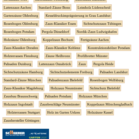
Lattenzaun Aachen
Standard-Zäune Bonn
Leimholz Lüdenscheid
Gartenzäune Oldenburg
Kesseldruckimprägnierung in Grau Landshut
Rosenbogen Oldenburg
Zaun-Klassiker Essen
Sichtschutzzaun Tübingen
Rosenbogen Potsdam
Pergola Düsseldorf
Nordik-Zaun Ludwigshafen
Holzzäune Oldenburg
Koppelzaun Bochum
Fertigzäune Aachen
Zaun-Klassiker Dresden
Zaun-Klassiker Koblenz
Konstruktionshölzer Potsdam
Holzterrassen Flensburg
Zäune Heilbronn
Profilbretter Münster
Palisaden Duisburg
Lattenzaun Osnabrück
Zaun
Pergola Heide
Sichtschutzzäune Hamburg
Sichtschutzelemente Freiburg
Palisaden Landshut
Standard-Zäune München
Palisadenzaun Bielefeld
Rosenbogen Wolfsburg
Zaun-Klassiker Magdeburg
Holzzaun Neumünster
Sichtschutz Bielefeld
Zaunbau Braunschweig
Palisaden Potsdam
Holzzaun München
Holzzaun Ingolstadt
Zaunbeschläge Neumünster
Koppelzaun Mönchengladbach
Holzterrassen Stuttgart
Holz im Garten Uelzen
Holzzäune Kassel
Zaunhersteller Göttingen