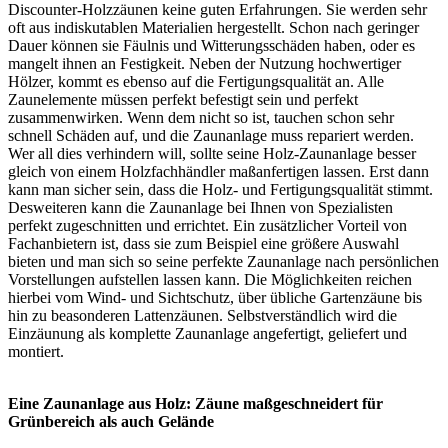
Discounter-Holzzäunen keine guten Erfahrungen. Sie werden sehr
oft aus indiskutablen Materialien hergestellt. Schon nach geringer
Dauer können sie Fäulnis und Witterungsschäden haben, oder es
mangelt ihnen an Festigkeit. Neben der Nutzung hochwertiger
Hölzer, kommt es ebenso auf die Fertigungsqualität an. Alle
Zaunelemente müssen perfekt befestigt sein und perfekt
zusammenwirken. Wenn dem nicht so ist, tauchen schon sehr
schnell Schäden auf, und die Zaunanlage muss repariert werden.
Wer all dies verhindern will, sollte seine Holz-Zaunanlage besser
gleich von einem Holzfachhändler maßanfertigen lassen. Erst dann
kann man sicher sein, dass die Holz- und Fertigungsqualität stimmt.
Desweiteren kann die Zaunanlage bei Ihnen von Spezialisten
perfekt zugeschnitten und errichtet. Ein zusätzlicher Vorteil von
Fachanbietern ist, dass sie zum Beispiel eine größere Auswahl
bieten und man sich so seine perfekte Zaunanlage nach persönlichen
Vorstellungen aufstellen lassen kann. Die Möglichkeiten reichen
hierbei vom Wind- und Sichtschutz, über übliche Gartenzäune bis
hin zu beasonderen Lattenzäunen. Selbstverständlich wird die
Einzäunung als komplette Zaunanlage angefertigt, geliefert und
montiert.
Eine Zaunanlage aus Holz: Zäune maßgeschneidert für
Grünbereich als auch Gelände