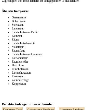
Zugfestigkeit von Holz, letzteres ist demgegenüber 16-mal leichter.
Ähnliche Kategorien:
Gartenzäune
Bohlenzaun
Steckzaun
Lattenzaun
Sichtschutzzaun Berlin
Zaunbau
Zäune
Sichtschutzelemente
Staketzaun
Zaunanlage
Sichtschutzzaun Hannover
Palisadenzaun
Zaunhersteller
Holzzäune
Rundholzzaun
Lärmschutzzaun
Kreuzzaun
Zaunbeschläge
Koppelzaun
Beliebte Anfragen unserer Kunden:
Kreuzzaun Trier
Gartenzäune Flensburg
Lattenzaun Landshut